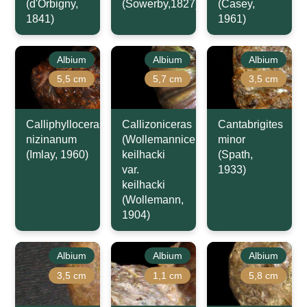
(d'Orbigny,
(Sowerby,1827)
(Casey,
1841)
1961)
Albium
Albium
Albium
5,5 cm
5,7 cm
3,5 cm
Calliphylloceras
Callizoniceras
Cantabrigites
nizinanum
(Wollemanniceras)
minor
(Imlay, 1960)
keilhacki
(Spath,
var.
1933)
keilhacki
(Wollemann,
1904)
Albium
Albium
Albium
3,5 cm
1,1 cm
5,8 cm