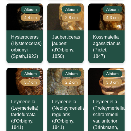
Albium
Albium
Albium
4,4 cm
2,8 cm
4,3 cm
Hysteroceras
Jauberticeras
Kossmatella
(Hysteroceras)
jauberti
agassizianus
orbignyi
(d'Orbigny,
(Pictet,
(Spath,1922)
1850)
1847)
Albium
Albium
Albium
5,7 cm
2,2 cm
3,3 cm
Leymeriella
Leymeriella
Leymeriella
(Leymeriella)
(Neoleymeriella)
(Proleymeriella)
tardefurcata
regularis
schrammeni
(d'Orbigny,
(d'Orbigny,
var. anterior
1841)
1841)
(Brinkmann,