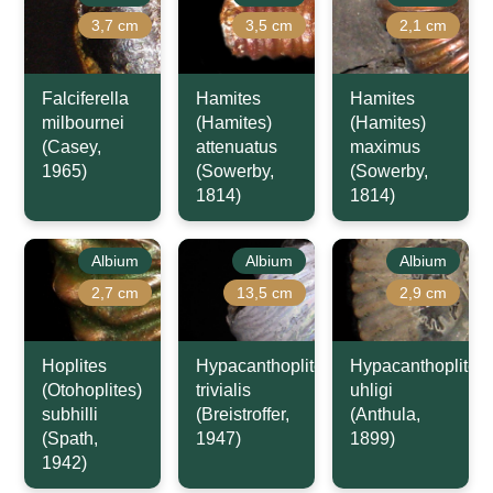
3,7 cm
3,5 cm
2,1 cm
Falciferella
Hamites
Hamites
milbournei
(Hamites)
(Hamites)
(Casey,
attenuatus
maximus
1965)
(Sowerby,
(Sowerby,
1814)
1814)
Albium
Albium
Albium
2,7 cm
13,5 cm
2,9 cm
Hoplites
Hypacanthoplites
Hypacanthoplites
(Otohoplites)
trivialis
uhligi
subhilli
(Breistroffer,
(Anthula,
(Spath,
1947)
1899)
1942)