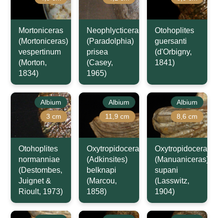
Mortoniceras
Neophlycticeras
Otohoplites
(Mortoniceras)
(Paradolphia)
guersanti
vespertinum
prisea
(d'Orbigny,
(Morton,
(Casey,
1841)
1834)
1965)
Albium
Albium
Albium
3 cm
11,9 cm
8,6 cm
Otohoplites
Oxytropidoceras
Oxytropidoceras
normanniae
(Adkinsites)
(Manuaniceras)
(Destombes,
belknapi
supani
Juignet &
(Marcou,
(Lasswitz,
Rioult, 1973)
1858)
1904)