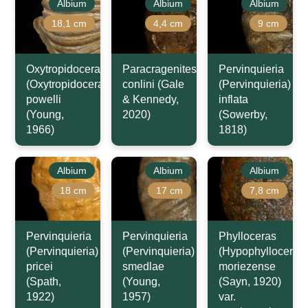
Albium
Albium
Albium
18,1 cm
4,4 cm
9 cm
Oxytropidoceras
Paracragenites
Pervinquieria
(Oxytropidoceras)
conlini (Gale
(Pervinquieria)
powelli
& Kennedy,
inflata
(Young,
2020)
(Sowerby,
1966)
1818)
Albium
Albium
Albium
18 cm
17 cm
7,8 cm
Pervinquieria
Pervinquieria
Phylloceras
(Pervinquieria)
(Pervinquieria)
(Hypophylloceras)
pricei
smedlae
moriezense
(Spath,
(Young,
(Sayn, 1920)
1922)
1957)
var.