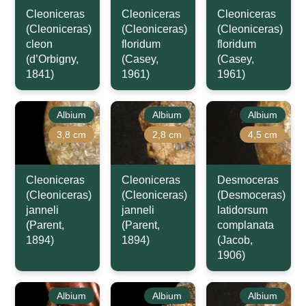
Cleoniceras
Cleoniceras
Cleoniceras
(Cleoniceras)
(Cleoniceras)
(Cleoniceras)
cleon
floridum
floridum
(d’Orbigny,
(Casey,
(Casey,
1841)
1961)
1961)
Albium
Albium
Albium
3,8 cm
2,8 cm
4,5 cm
Cleoniceras
Cleoniceras
Desmoceras
(Cleoniceras)
(Cleoniceras)
(Desmoceras)
janneli
janneli
latidorsum
(Parent,
(Parent,
complanata
1894)
1894)
(Jacob,
1906)
Albium
Albium
Albium