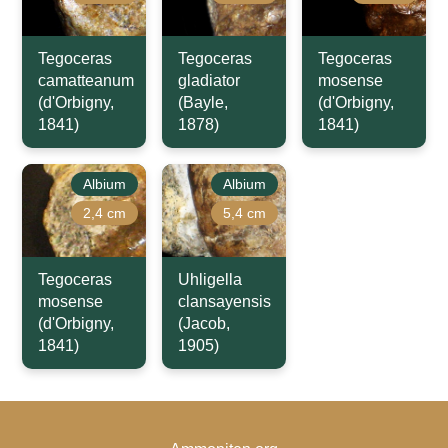
Tegoceras
Tegoceras
Tegoceras
camatteanum
gladiator
mosense
(d'Orbigny,
(Bayle,
(d'Orbigny,
1841)
1878)
1841)
Albium
Albium
2,4 cm
5,4 cm
Tegoceras
Uhligella
mosense
clansayensis
(d'Orbigny,
(Jacob,
1841)
1905)