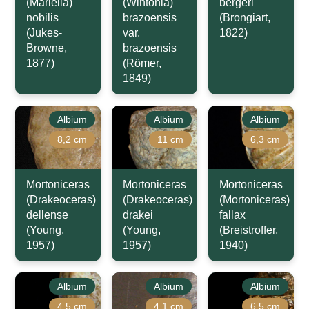
(Mariella)
(Wintonia)
bergeri
nobilis
brazoensis
(Brongiart,
(Jukes-
var.
1822)
Browne,
brazoensis
1877)
(Römer,
1849)
Albium
Albium
Albium
8,2 cm
11 cm
6,3 cm
Mortoniceras
Mortoniceras
Mortoniceras
(Drakeoceras)
(Drakeoceras)
(Mortoniceras)
dellense
drakei
fallax
(Young,
(Young,
(Breistroffer,
1957)
1957)
1940)
Albium
Albium
Albium
4,5 cm
4,1 cm
6,5 cm