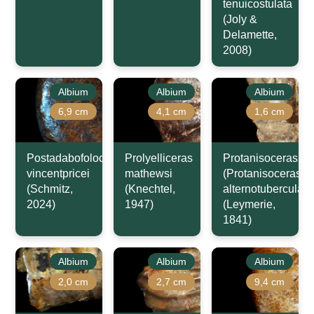
tenuicostulata
(Joly &
Delamette,
2008)
Albium
Albium
Albium
6,9 cm
4,1 cm
1,6 cm
Postadabofoloceras
Prolyelliceras
Protanisoceras
vincentpricei
mathewsi
(Protanisoceras)
(Schmitz,
(Knechtel,
alternotuberculat
2024)
1947)
(Leymerie,
1841)
Albium
Albium
Albium
2,0 cm
2,7 cm
9,4 cm