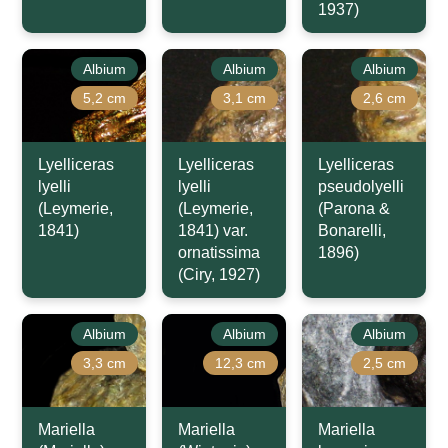
1937)
Albium
Albium
Albium
5,2 cm
3,1 cm
2,6 cm
Lyelliceras
Lyelliceras
Lyelliceras
lyelli
lyelli
pseudolyelli
(Leymerie,
(Leymerie,
(Parona &
1841)
1841) var.
Bonarelli,
ornatissima
1896)
(Ciry, 1927)
Albium
Albium
Albium
3,3 cm
12,3 cm
2,5 cm
Mariella
Mariella
Mariella