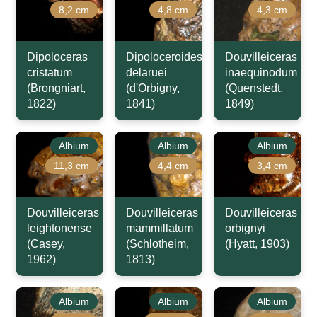
8,2 cm
4,8 cm
4,3 cm
Dipoloceras
Dipoloceroides
Douvilleiceras
cristatum
delaruei
inaequinodum
(Brongniart,
(d'Orbigny,
(Quenstedt,
1822)
1841)
1849)
Albium
Albium
Albium
11,3 cm
4,4 cm
3,4 cm
Douvilleiceras
Douvilleiceras
Douvilleiceras
leightonense
mammillatum
orbignyi
(Casey,
(Schlotheim,
(Hyatt, 1903)
1962)
1813)
Albium
Albium
Albium