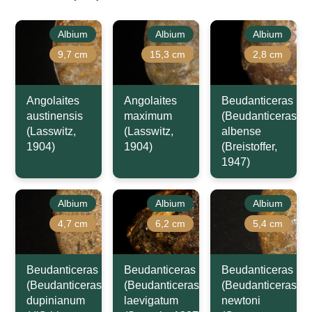
Albium
Albium
Albium
9,7 cm
15,3 cm
2,8 cm
Angolaites
Angolaites
Beudanticeras
austinensis
maximum
(Beudanticeras)
(Lasswitz,
(Lasswitz,
albense
1904)
1904)
(Breistoffer,
1947)
Albium
Albium
Albium
4,7 cm
6,2 cm
5,4 cm
Beudanticeras
Beudanticeras
Beudanticeras
(Beudanticeras)
(Beudanticeras)
(Beudanticeras)
dupinianum
laevigatum
newtoni