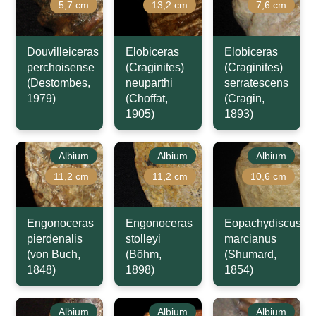
5,7 cm
13,2 cm
7,6 cm
Douvilleiceras
Elobiceras
Elobiceras
perchoisense
(Craginites)
(Craginites)
(Destombes,
neuparthi
serratescens
1979)
(Choffat,
(Cragin,
1905)
1893)
Albium
Albium
Albium
11,2 cm
11,2 cm
10,6 cm
Engonoceras
Engonoceras
Eopachydiscus
pierdenalis
stolleyi
marcianus
(von Buch,
(Böhm,
(Shumard,
1848)
1898)
1854)
Albium
Albium
Albium