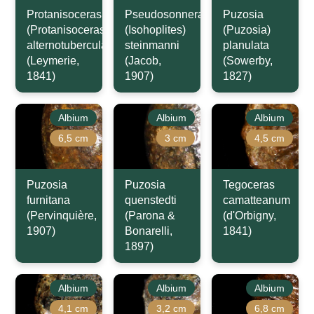
Protanisoceras
Pseudosonneratia
Puzosia
(Protanisoceras)
(Isohoplites)
(Puzosia)
alternotuberculatum
steinmanni
planulata
(Leymerie,
(Jacob,
(Sowerby,
1841)
1907)
1827)
Albium
Albium
Albium
6,5 cm
3 cm
4,5 cm
Puzosia
Puzosia
Tegoceras
furnitana
quenstedti
camatteanum
(Pervinquière,
(Parona &
(d'Orbigny,
1907)
Bonarelli,
1841)
1897)
Albium
Albium
Albium
4,1 cm
3,2 cm
6,8 cm