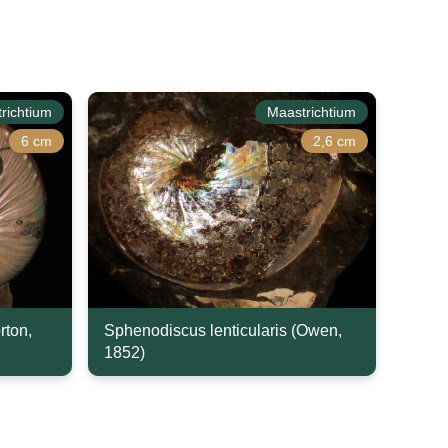
richtium
Maastrichtium
6 cm
2,6 cm
rton,
Sphenodiscus lenticularis (Owen,
1852)