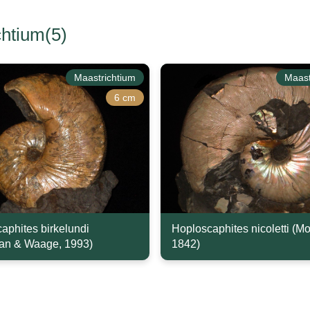
htium(5)
Maastrichtium
Maast
6 cm
aphites birkelundi
Hoploscaphites nicoletti (Mo
an & Waage, 1993)
1842)