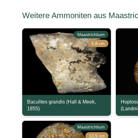
Weitere Ammoniten aus Maastric
Maastrichtium
5,8 cm
Baculites grandis (Hall & Meek,
Hoplosc
1855)
(Landm
Maastrichtium
12,5 cm