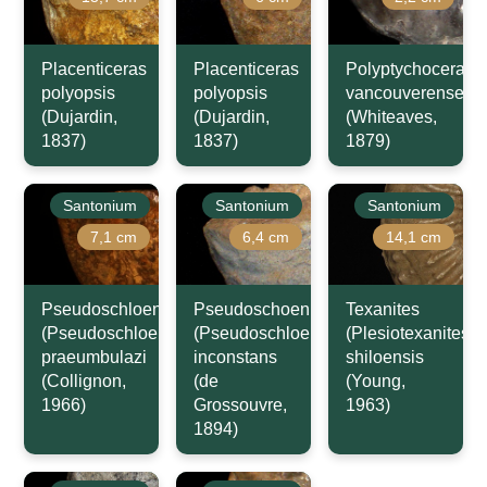
Placenticeras
Placenticeras
Polyptychoceras
polyopsis
polyopsis
vancouverense
(Dujardin,
(Dujardin,
(Whiteaves,
1837)
1837)
1879)
Santonium
Santonium
Santonium
7,1 cm
6,4 cm
14,1 cm
Pseudoschloenbachia
Pseudoschoenbachia
Texanites
(Pseudoschloenbachia)
(Pseudoschloenbachia)
(Plesiotexanites)
praeumbulazi
inconstans
shiloensis
(Collignon,
(de
(Young,
1966)
Grossouvre,
1963)
1894)