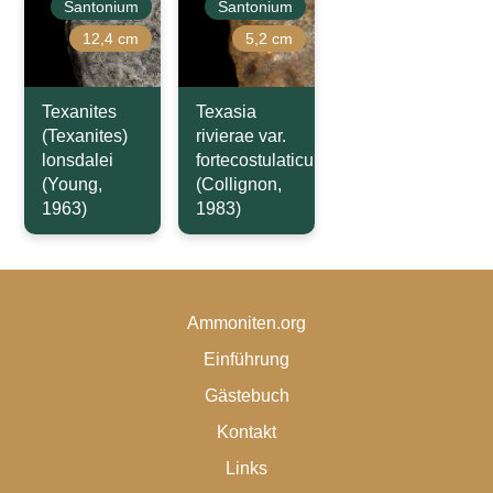
Santonium
Santonium
12,4 cm
5,2 cm
Texanites
Texasia
(Texanites)
rivierae var.
lonsdalei
fortecostulaticum
(Young,
(Collignon,
1963)
1983)
Ammoniten.org
Einführung
Gästebuch
Kontakt
Links