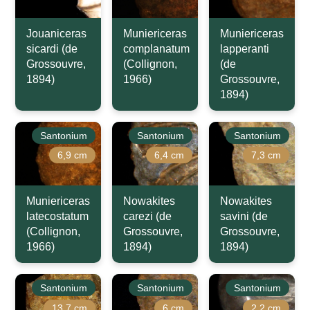
Jouaniceras
Muniericeras
Muniericeras
sicardi (de
complanatum
lapperanti
Grossouvre,
(Collignon,
(de
1894)
1966)
Grossouvre,
1894)
Santonium
Santonium
Santonium
6,9 cm
6,4 cm
7,3 cm
Muniericeras
Nowakites
Nowakites
latecostatum
carezi (de
savini (de
(Collignon,
Grossouvre,
Grossouvre,
1966)
1894)
1894)
Santonium
Santonium
Santonium
13,7 cm
6 cm
2,2 cm