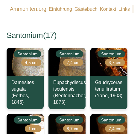
Ammoniten.org
Einführung
Gästebuch
Kontakt
Links
Santonium(17)
Santonium
Santonium
Santonium
4,5 cm
7,4 cm
3,7 cm
Damesites
Eupachydiscus
Gaudryceras
sugata
isculensis
tenuiliratum
(Forbes,
(Redtenbacher,
(Yabe, 1903)
1846)
1873)
Santonium
Santonium
Santonium
1 cm
8,7 cm
7,4 cm