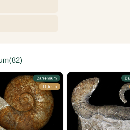
um(82)
Barremium
Ba
11,5 cm