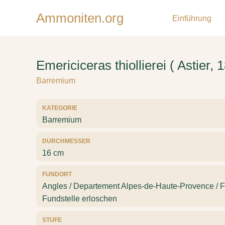
Ammoniten.org
Einführung
Emericiceras thiollierei ( Astier, 
Barremium
KATEGORIE
Barremium
DURCHMESSER
16 cm
FUNDORT
Angles / Departement Alpes-de-Haute-Provence / Fr
Fundstelle erloschen
STUFE