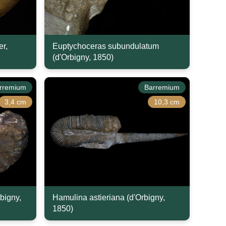
er,
Euptychoceras subundulatum
(d'Orbigny, 1850)
rremium
Barremium
3,4 cm
10,3 cm
bigny,
Hamulina astieriana (d'Orbigny,
1850)