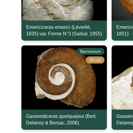
Emericiceras emerici (Léveillé,
Emericic
1835) var. Forme N°3 (Sarkar, 1955)
1851)
Barremium
24 cm
Gassendiceras quelquejeui (Bert,
Gassend
Delanoy & Bersac, 2006)
Delanoy