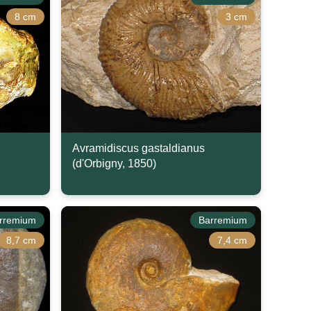
8 cm
3 cm
Avramidiscus gastaldianus
(d'Orbigny, 1850)
rremium
Barremium
8,7 cm
7,4 cm