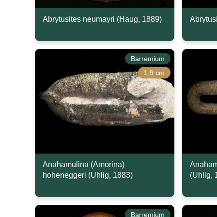
Abrytusites neumayri (Haug, 1889)
Abrytus
Barremium
1,9 cm
Anahamulina (Amorina)
Anahamu
hoheneggeri (Uhlig, 1883)
(Uhlig,
Barremium