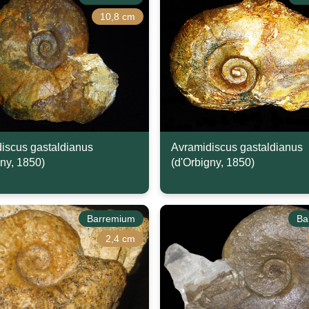
10,8 cm
iscus gastaldianus
Avramidiscus gastaldianus
gny, 1850)
(d'Orbigny, 1850)
Barremium
Ba
2,4 cm