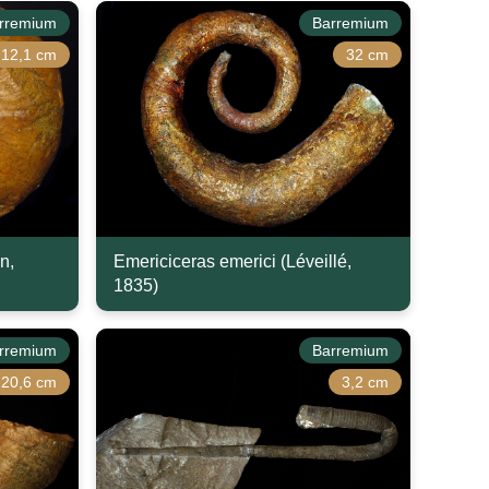
rremium
Barremium
12,1 cm
32 cm
n,
Emericiceras emerici (Léveillé,
1835)
rremium
Barremium
20,6 cm
3,2 cm