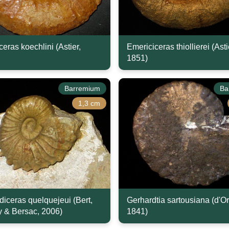
eras koechlini (Astier,
Emericiceras thiollierei (Asti
1851)
Barremium
Ba
1,3 cm
iceras quelquejeui (Bert,
Gerhardtia sartousiana (d'Or
 & Bersac, 2006)
1841)