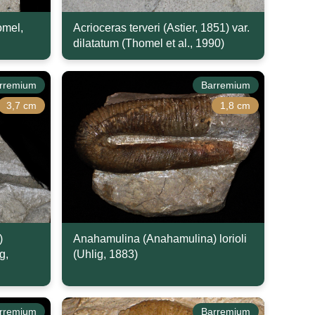
omel,
Acrioceras terveri (Astier, 1851) var.
dilatatum (Thomel et al., 1990)
rremium
Barremium
3,7 cm
1,8 cm
)
Anahamulina (Anahamulina) lorioli
g,
(Uhlig, 1883)
rremium
Barremium