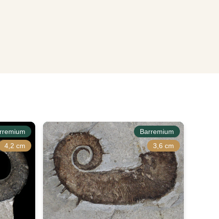
rremium
Barremium
4,2 cm
3,6 cm