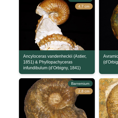
4,7 cm
Ancyloceras vandenheckii (Astier,
Avramid
1851) & Phyllopachyceras
(d'Orbi
infundibulum (d’Orbigny, 1841)
Barremium
2,8 cm