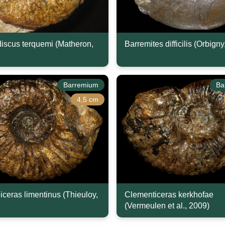
iscus terquemi (Matheron,
Barremites difficilis (Orbign
Barremium
Ba
4,5 cm
ceras limentinus (Thieuloy,
Clementiceras kerkhofae
(Vermeulen et al., 2009)