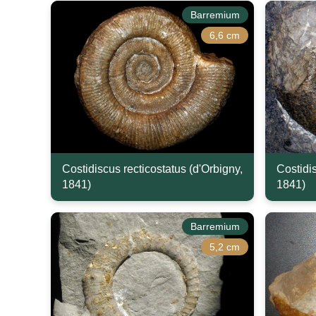
Barremium
6,6 cm
Costidiscus recticostatus (d'Orbigny,
Costidis
1841)
1841)
Barremium
5,2 cm