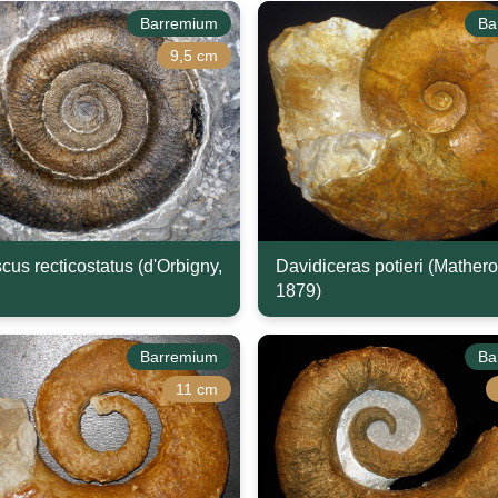
Barremium
Ba
9,5 cm
cus recticostatus (d'Orbigny,
Davidiceras potieri (Mathero
1879)
Barremium
Ba
11 cm