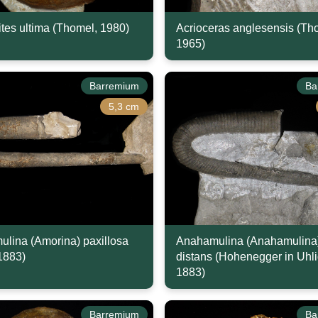
ites ultima (Thomel, 1980)
Acrioceras anglesensis (Th
1965)
Barremium
Ba
5,3 cm
lina (Amorina) paxillosa
Anahamulina (Anahamulina
 1883)
distans (Hohenegger in Uhli
1883)
Barremium
Ba