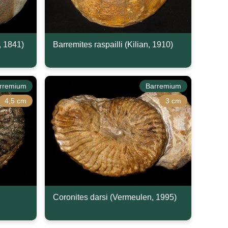
y, 1841)
Barremites raspailli (Kilian, 1910)
rremium
Barremium
4,5 cm
3 cm
Coronites darsi (Vermeulen, 1995)