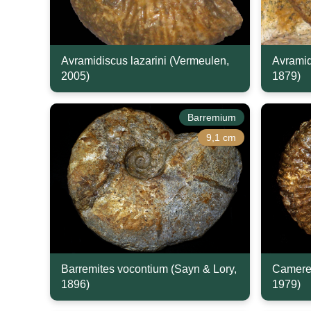
Avramidiscus lazarini (Vermeulen,
Avramid
2005)
1879)
Barremium
9,1 cm
Barremites vocontium (Sayn & Lory,
Camerei
1896)
1979)