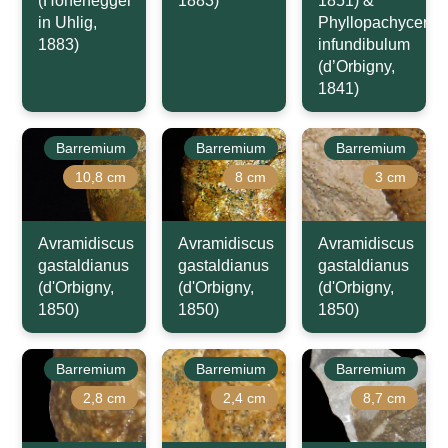
(Hohenegger
1883)
1851) &
in Uhlig,
Phyllopachyceras
1883)
infundibulum
(d’Orbigny,
1841)
Barremium
Barremium
Barremium
10,8 cm
8 cm
3 cm
Avramidiscus
Avramidiscus
Avramidiscus
gastaldianus
gastaldianus
gastaldianus
(d'Orbigny,
(d'Orbigny,
(d'Orbigny,
1850)
1850)
1850)
Barremium
Barremium
Barremium
2,8 cm
2,4 cm
8,7 cm