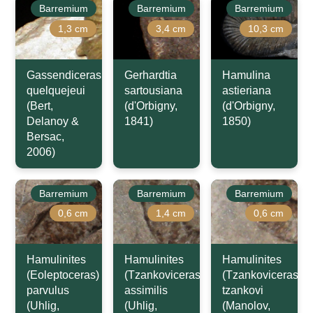
Barremium
Barremium
Barremium
1,3 cm
3,4 cm
10,3 cm
Gassendiceras
Gerhardtia
Hamulina
quelquejeui
sartousiana
astieriana
(Bert,
(d'Orbigny,
(d'Orbigny,
Delanoy &
1841)
1850)
Bersac,
2006)
Barremium
Barremium
Barremium
0,6 cm
1,4 cm
0,6 cm
Hamulinites
Hamulinites
Hamulinites
(Eoleptoceras)
(Tzankoviceras)
(Tzankoviceras)
parvulus
assimilis
tzankovi
(Uhlig,
(Uhlig,
(Manolov,