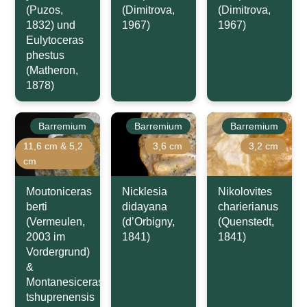
(Puzos,
(Dimitrova,
(Dimitrova,
1832) und
1967)
1967)
Eulytoceras
phestus
(Matheron,
1878)
Barremium
Barremium
Barremium
11,6 cm & 5,2
3,6 cm
3,2 cm
cm
Moutoniceras
Nicklesia
Nikolovites
berti
didayana
charierianus
(Vermeulen,
(d’Orbigny,
(Quenstedt,
2003 im
1841)
1841)
Vordergrund)
&
Montanesiceras
tshuprenensis