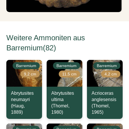
Weitere Ammoniten aus
Barremium(82)
Barremium
Barremium
Barremium
9,2 cm
11,5 cm
4,2 cm
Abrytusites
Abrytusites
Acrioceras
neumayri
ultima
anglesensis
(Haug,
(Thomel,
(Thomel,
1889)
1980)
1965)