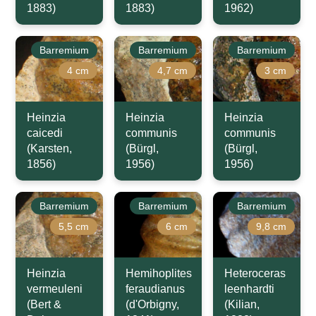
1883)
1883)
1962)
Barremium
Barremium
Barremium
4 cm
4,7 cm
3 cm
Heinzia
Heinzia
Heinzia
caicedi
communis
communis
(Karsten,
(Bürgl,
(Bürgl,
1856)
1956)
1956)
Barremium
Barremium
Barremium
5,5 cm
6 cm
9,8 cm
Heinzia
Hemihoplites
Heteroceras
vermeuleni
feraudianus
leenhardti
(Bert &
(d'Orbigny,
(Kilian,