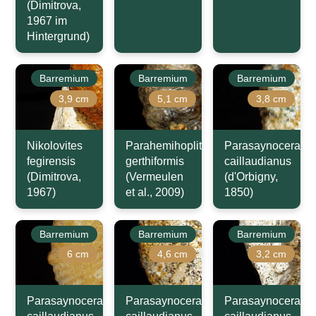
(Dimitrova,
1967 im
Hintergrund)
Barremium
Barremium
Barremium
3,9 cm
5,1 cm
3,8 cm
Nikolovites
Parahemihoplites
Parasaynoceras
fegirensis
gerthiformis
caillaudianus
(Dimitrova,
(Vermeulen
(d'Orbigny,
1967)
et al., 2009)
1850)
Barremium
Barremium
Barremium
6 cm
4,6 cm
3,2 cm
Parasaynoceras
Parasaynoceras
Parasaynoceras