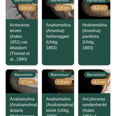
Barremium
Barremium
Barremium
3,6 cm
1,9 cm
5,3 cm
Acrioceras
Anahamulina
Anahamulina
terveri
(Amorina)
(Amorina)
(Astier,
hoheneggeri
paxillosa
1851) var.
(Uhlig,
(Uhlig,
dilatatum
1883)
1883)
(Thomel et
al., 1990)
Barremium
Barremium
Barremium
3,7 cm
1,8 cm
4,7 cm
Anahamulina
Anahamulina
Ancyloceras
(Anahamulina)
(Anahamulina)
vandenheckii
distans
lorioli (Uhlig,
(Astier,