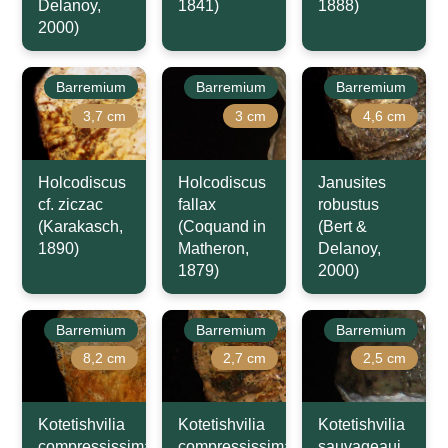
Delanoy,
1841)
1888)
2000)
Barremium
Barremium
Barremium
3,7 cm
3 cm
4,6 cm
Holcodiscus
Holcodiscus
Janusites
cf. ziczac
fallax
robustus
(Karakasch,
(Coquand in
(Bert &
1890)
Matheron,
Delanoy,
1879)
2000)
Barremium
Barremium
Barremium
8,2 cm
2,7 cm
2,5 cm
Kotetishvilia
Kotetishvilia
Kotetishvilia
compressissima
compressissima
sauvageaui