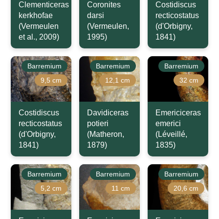
Clementiceras
Coronites
Costidiscus
kerkhofae
darsi
recticostatus
(Vermeulen
(Vermeulen,
(d'Orbigny,
et al., 2009)
1995)
1841)
Barremium
Barremium
Barremium
9,5 cm
12,1 cm
32 cm
Costidiscus
Davidiceras
Emericiceras
recticostatus
potieri
emerici
(d'Orbigny,
(Matheron,
(Léveillé,
1841)
1879)
1835)
Barremium
Barremium
Barremium
5,2 cm
11 cm
20,6 cm