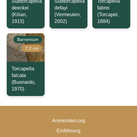
Subtorcapella
Subtorcapella
Torcapella
deeckei
defayi
fabrei
(Kilian,
(Vermeulen,
(Torcapel,
1915)
2002)
1884)
Barremium
7,2 cm
Torcapella
falcata
(Busnardo,
1970)
Ammoniten.org
Einführung