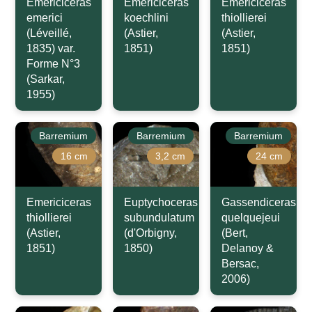
Emericiceras
Emericiceras
Emericiceras
emerici
koechlini
thiollierei
(Léveillé,
(Astier,
(Astier,
1835) var.
1851)
1851)
Forme N°3
(Sarkar,
1955)
Barremium
Barremium
Barremium
16 cm
3,2 cm
24 cm
Emericiceras
Euptychoceras
Gassendiceras
thiollierei
subundulatum
quelquejeui
(Astier,
(d'Orbigny,
(Bert,
1851)
1850)
Delanoy &
Bersac,
2006)