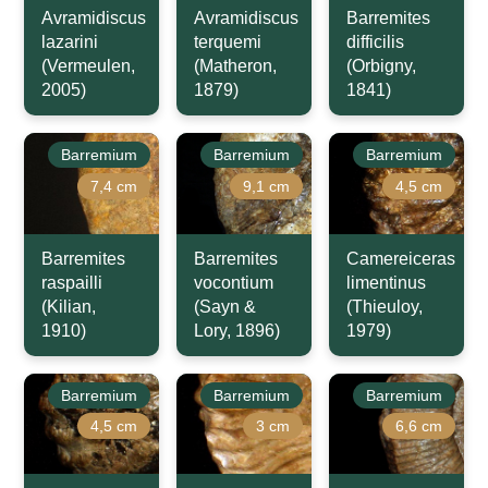
Avramidiscus
Avramidiscus
Barremites
lazarini
terquemi
difficilis
(Vermeulen,
(Matheron,
(Orbigny,
2005)
1879)
1841)
Barremium
Barremium
Barremium
7,4 cm
9,1 cm
4,5 cm
Barremites
Barremites
Camereiceras
raspailli
vocontium
limentinus
(Kilian,
(Sayn &
(Thieuloy,
1910)
Lory, 1896)
1979)
Barremium
Barremium
Barremium
4,5 cm
3 cm
6,6 cm