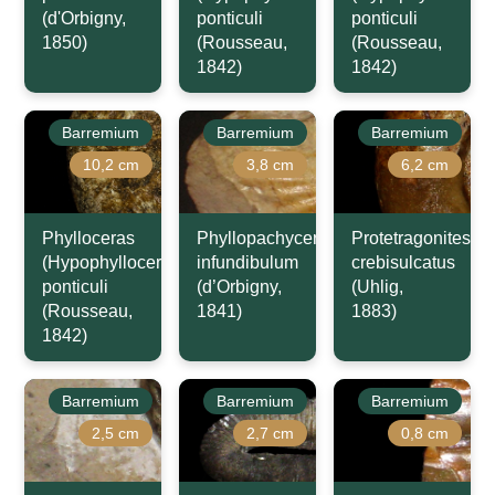
(d'Orbigny,
ponticuli
ponticuli
1850)
(Rousseau,
(Rousseau,
1842)
1842)
Barremium
Barremium
Barremium
10,2 cm
3,8 cm
6,2 cm
Phylloceras
Phyllopachyceras
Protetragonites
(Hypophylloceras)
infundibulum
crebisulcatus
ponticuli
(d’Orbigny,
(Uhlig,
(Rousseau,
1841)
1883)
1842)
Barremium
Barremium
Barremium
2,5 cm
2,7 cm
0,8 cm