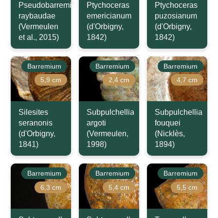
Pseudobarremites
Ptychoceras
Ptychoceras
raybaudae
emericianum
puzosianum
(Vermeulen
(d'Orbigny,
(d'Orbigny,
et al., 2015)
1842)
1842)
Barremium
Barremium
Barremium
5,9 cm
2,4 cm
4,7 cm
Silesites
Subpulchellia
Subpulchellia
seranonis
argoti
fouquei
(d'Orbigny,
(Vermeulen,
(Nicklès,
1841)
1998)
1894)
Barremium
Barremium
Barremium
6,3 cm
5,4 cm
5,5 cm