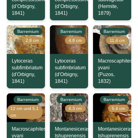
(d’Orbigny,
(d’Orbigny,
(Hermite,
1841)
1841)
1879)
Barremium
Barremium
Barremium
2,8 cm
4,8 cm
11,4 cm
Lytoceras
Lytoceras
Macroscaphites
subfimbriatum
subfimbriatum
yvani
(d'Orbigny,
(d'Orbigny,
(Puzos,
1841)
1841)
1832)
Barremium
Barremium
Barremium
12 cm und 5,1
6,3 cm
5,4 cm
cm
Macroscaphites
Montanesiceras
Montanesiceras
yvani
tshuprenensis
tshuprenensis