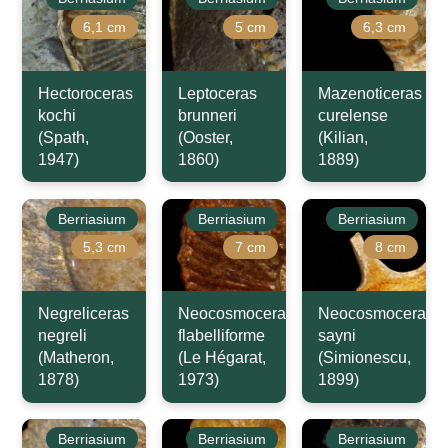
6,1 cm
5 cm
6,3 cm
Hectoroceras
Leptoceras
Mazenoticeras
kochi
brunneri
curelense
(Spath,
(Ooster,
(Kilian,
1947)
1860)
1889)
Berriasium
Berriasium
Berriasium
5,3 cm
7 cm
8 cm
Negreliceras
Neocosmoceras
Neocosmoceras
negreli
flabelliforme
sayni
(Matheron,
(Le Hégarat,
(Simionescu,
1878)
1973)
1899)
Berriasium
Berriasium
Berriasium