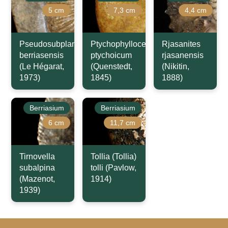
5 cm
7,3 cm
4,4 cm
Pseudosubplanulites
Ptychophylloceras
Rjasanites
berriasensis
ptychoicum
rjasanensis
(Le Hégarat,
(Quenstedt,
(Nikitin,
1973)
1845)
1888)
Berriasium
Berriasium
6 cm
11,7 cm
Tirnovella
Tollia (Tollia)
subalpina
tolli (Pavlow,
(Mazenot,
1914)
1939)