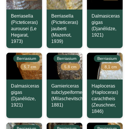
Berriasella
Berriasella
Dalmasiceras
(Picteticeras)
(Picteticeras)
gigas
aurousei (Le
jauberti
(Djanélidze,
Hegarat,
(Mazenot,
1921)
1973)
1939)
Berriasium
Berriasium
Berriasium
5,7 cm
5,8 cm
8,1 cm
Dalmasiceras
Garniericeras
Haploceras
gigas
subclypeiforme
(Haploceras)
(Djanélidze,
(Milaschevitsch,
carachtheis
1921)
1881)
(Zeuschner,
1846)
Berriasium
Berriasium
Berriasium