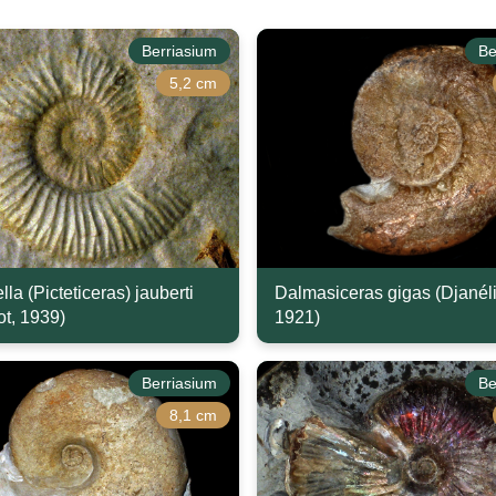
Berriasium
Be
5,2 cm
lla (Picteticeras) jauberti
Dalmasiceras gigas (Djanél
t, 1939)
1921)
Berriasium
Be
8,1 cm