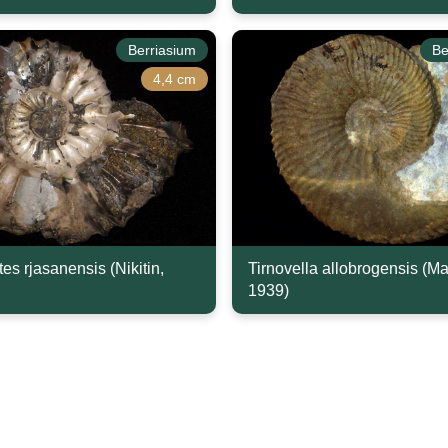
Berriasium
Be
4,4 cm
es rjasanensis (Nikitin,
Tirnovella allobrogensis (M
1939)