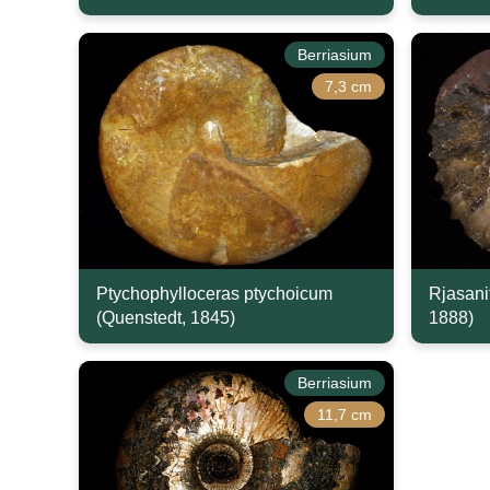
Berriasium
7,3 cm
Ptychophylloceras ptychoicum
Rjasanit
(Quenstedt, 1845)
1888)
Berriasium
11,7 cm