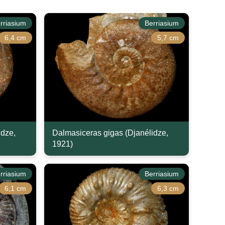
rriasium
Berriasium
6,4 cm
5,7 cm
idze,
Dalmasiceras gigas (Djanélidze,
1921)
rriasium
Berriasium
6,1 cm
6,3 cm