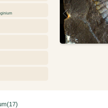
nginium
um(17)