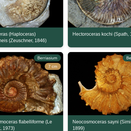
ras (Haploceras)
Hectoroceras kochi (Spath, 
heis (Zeuschner, 1846)
Berriasium
Be
7 cm
oceras flabelliforme (Le
Neocosmoceras sayni (Simi
, 1973)
1899)