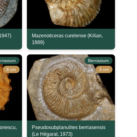
1947)
Mazenoticeras curelense (Kilian,
1889)
rriasium
Berriasium
8 cm
5 cm
onescu,
Pseudosubplanulites berriasensis
(Le Hégarat, 1973)