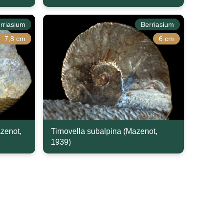
rriasium
Berriasium
7,8 cm
6 cm
azenot,
Tirnovella subalpina (Mazenot,
1939)