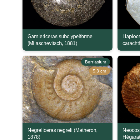
Garniericeras subclypeiforme
Haploce
(Milaschevitsch, 1881)
caracht
Berriasium
5,3 cm
Negreliceras negreli (Matheron,
Neocosm
1878)
Hégarat