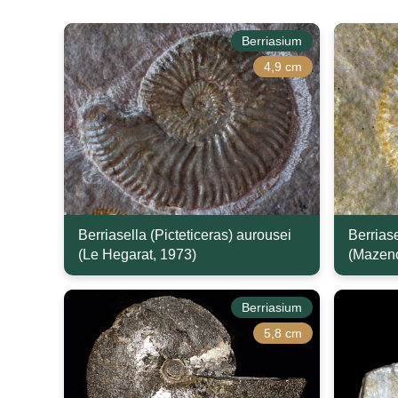
Berriasium
4,9 cm
Berriasella (Picteticeras) aurousei
Berriase
(Le Hegarat, 1973)
(Mazeno
Berriasium
5,8 cm