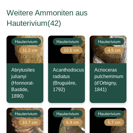
Weitere Ammoniten aus
Hauterivium(42)
Hauterivium
Hauterivium
Hauterivium
11,2 cm
10,5 cm
4,5 cm
Abrytusites
Acanthodiscus
Acrioceras
julianyi
radiatus
pulcherrimum
(Honnorat-
(Bruguière,
(d'Orbigny,
Bastide,
1792)
1841)
1890)
Hauterivium
Hauterivium
Hauterivium
10,7 cm
6,9 cm
5,7 cm