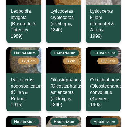
Leopoldia
Lyticoceras
Lyticoceras
levigata
cryptoceras
kiliani
(Busnardo &
(d'Orbigny,
(Reboulet &
Thieuloy,
1840)
Atrops,
1989)
1999)
Hauterivium
Hauterivium
Hauterivium
17,4 cm
8 cm
10,9 cm
Lyticoceras
Olcostephanus
Olcostephanus
nodosoplicatum
(Olcostephanus)
(Olcostephanus)
(Kilian &
astiericeras
convolutus
Reboul,
(d’Orbigny,
(Koenen,
1915)
1840)
1902)
Hauterivium
Hauterivium
Hauterivium