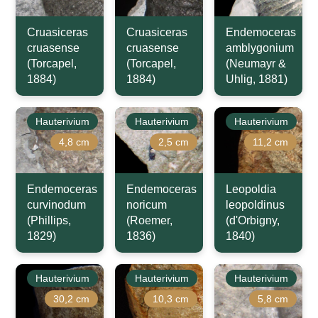
Cruasiceras
Cruasiceras
Endemoceras
cruasense
cruasense
amblygonium
(Torcapel,
(Torcapel,
(Neumayr &
1884)
1884)
Uhlig, 1881)
Hauterivium
Hauterivium
Hauterivium
4,8 cm
2,5 cm
11,2 cm
Endemoceras
Endemoceras
Leopoldia
curvinodum
noricum
leopoldinus
(Phillips,
(Roemer,
(d'Orbigny,
1829)
1836)
1840)
Hauterivium
Hauterivium
Hauterivium
30,2 cm
10,3 cm
5,8 cm