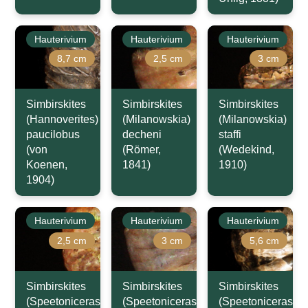
Hauterivium
Hauterivium
Hauterivium
8,7 cm
2,5 cm
3 cm
Simbirskites
Simbirskites
Simbirskites
(Hannoverites)
(Milanowskia)
(Milanowskia)
paucilobus
decheni
staffi
(von
(Römer,
(Wedekind,
Koenen,
1841)
1910)
1904)
Hauterivium
Hauterivium
Hauterivium
2,5 cm
3 cm
5,6 cm
Simbirskites
Simbirskites
Simbirskites
(Speetoniceras)
(Speetoniceras)
(Speetoniceras)