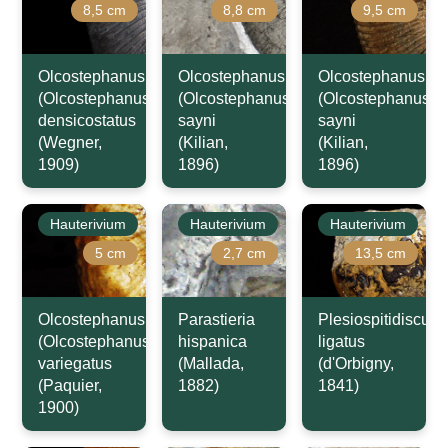
8,5 cm
8,8 cm
9,5 cm
Olcostephanus
Olcostephanus
Olcostephanus
(Olcostephanus)
(Olcostephanus)
(Olcostephanus)
densicostatus
sayni
sayni
(Wegner,
(Kilian,
(Kilian,
1909)
1896)
1896)
Hauterivium
Hauterivium
Hauterivium
5 cm
2,7 cm
13,5 cm
Olcostephanus
Parastieria
Plesiospitidiscus
(Olcostephanus)
hispanica
ligatus
variegatus
(Mallada,
(d'Orbigny,
(Paquier,
1882)
1841)
1900)