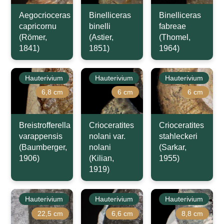
Aegocrioceras
Binelliceras
Binelliceras
capricornu
binelli
fabreae
(Römer,
(Astier,
(Thomel,
1841)
1851)
1964)
Hauterivium
Hauterivium
Hauterivium
6,8 cm
6 cm
6 cm
Breistrofferella
Crioceratites
Crioceratites
varappensis
nolani var.
stahleckeri
(Baumberger,
nolani
(Sarkar,
1906)
(Kilian,
1955)
1919)
Hauterivium
Hauterivium
Hauterivium
22,5 cm
6,6 cm
8,8 cm