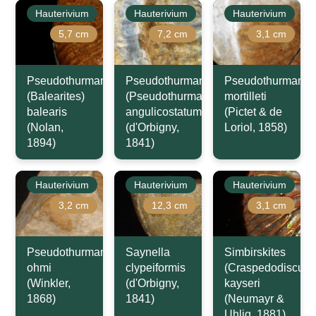
Hauterivium
Hauterivium
Hauterivium
5,7 cm
7,2 cm
3,1 cm
Pseudothurmannia
Pseudothurmannia
Pseudothurmanni
(Balearites)
(Pseudothurmannia)
mortilleti
balearis
angulicostatum
(Pictet & de
(Nolan,
(d'Orbigny,
Loriol, 1858)
1894)
1841)
Hauterivium
Hauterivium
Hauterivium
3,2 cm
12,3 cm
3,1 cm
Pseudothurmannia
Saynella
Simbirskites
ohmi
clypeiformis
(Craspedodiscus)
(Winkler,
(d'Orbigny,
kayseri
1868)
1841)
(Neumayr &
Uhlig, 1881)