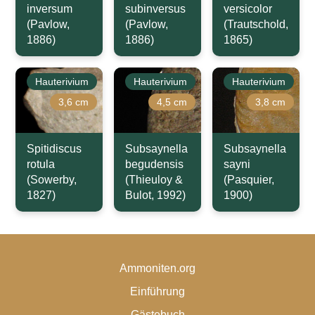
inversum
subinversus
versicolor
(Pavlow,
(Pavlow,
(Trautschold,
1886)
1886)
1865)
Hauterivium
Hauterivium
Hauterivium
3,6 cm
4,5 cm
3,8 cm
Spitidiscus
Subsaynella
Subsaynella
rotula
begudensis
sayni
(Sowerby,
(Thieuloy &
(Pasquier,
1827)
Bulot, 1992)
1900)
Ammoniten.org
Einführung
Gästebuch