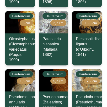
1909)
1896)
1896)
Hauterivium
Hauterivium
Hauterivium
5 cm
2,7 cm
13,5 cm
Olcostephanus
Parastieria
Plesiospitidiscus
(Olcostephanus)
hispanica
ligatus
variegatus
(Mallada,
(d'Orbigny,
(Paquier,
1882)
1841)
1900)
Hauterivium
Hauterivium
Hauterivium
1,8 cm
5,7 cm
7,2 cm
Pseudomoutoniceras
Pseudothurmannia
Pseudothurmanni
annularis
(Balearites)
(Pseudothurmanni