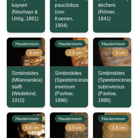
kayseri
paucilobus
decheni
(Neumayr &
(von
(Römer,
Uhlig, 1881)
Koenen,
1841)
1904)
Hauterivium
Hauterivium
Hauterivium
3 cm
2,5 cm
3 cm
Simbirskites
Simbirskites
Simbirskites
(Milanowskia)
(Speetoniceras)
(Speetoniceras)
staffi
inversum
subinversus
(Wedekind,
(Pavlow,
(Pavlow,
1910)
1886)
1886)
Hauterivium
Hauterivium
Hauterivium
5,6 cm
4,5 cm
3,8 cm