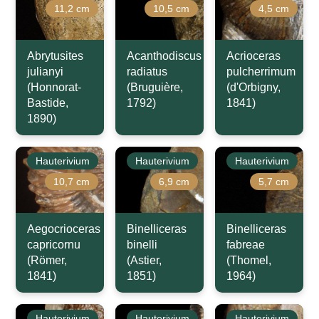
11,2 cm
10,5 cm
4,5 cm
Abrytusites
Acanthodiscus
Acrioceras
julianyi
radiatus
pulcherrimum
(Honnorat-
(Bruguière,
(d'Orbigny,
Bastide,
1792)
1841)
1890)
Hauterivium
Hauterivium
Hauterivium
10,7 cm
6,9 cm
5,7 cm
Aegocrioceras
Binelliceras
Binelliceras
capricornu
binelli
fabreae
(Römer,
(Astier,
(Thomel,
1841)
1851)
1964)
Hauterivium
Hauterivium
Hauterivium