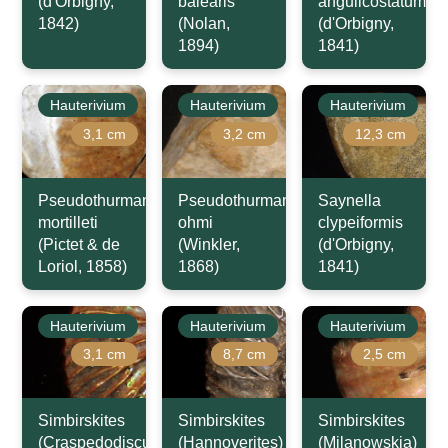
(d'Orbigny,
balearis
angulicostatum
1842)
(Nolan,
(d'Orbigny,
1894)
1841)
Hauterivium
Hauterivium
Hauterivium
3,1 cm
3,2 cm
12,3 cm
Pseudothurmannia
Pseudothurmannia
Saynella
mortilleti
ohmi
clypeiformis
(Pictet & de
(Winkler,
(d'Orbigny,
Loriol, 1858)
1868)
1841)
Hauterivium
Hauterivium
Hauterivium
3,1 cm
8,7 cm
2,5 cm
Simbirskites
Simbirskites
Simbirskites
(Craspedodiscus)
(Hannoverites)
(Milanowskia)