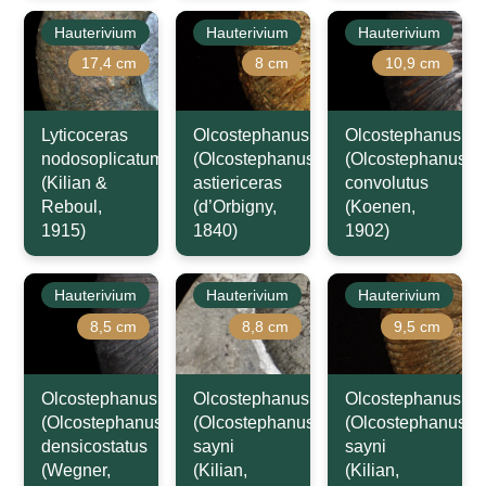
Hauterivium
Hauterivium
Hauterivium
17,4 cm
8 cm
10,9 cm
Lyticoceras
Olcostephanus
Olcostephanus
nodosoplicatum
(Olcostephanus)
(Olcostephanus)
(Kilian &
astiericeras
convolutus
Reboul,
(d’Orbigny,
(Koenen,
1915)
1840)
1902)
Hauterivium
Hauterivium
Hauterivium
8,5 cm
8,8 cm
9,5 cm
Olcostephanus
Olcostephanus
Olcostephanus
(Olcostephanus)
(Olcostephanus)
(Olcostephanus)
densicostatus
sayni
sayni
(Wegner,
(Kilian,
(Kilian,