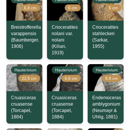
6,8 cm
6 cm
6 cm
Breistrofferella
Crioceratites
Crioceratites
varappensis
nolani var.
stahleckeri
(Baumberger,
nolani
(Sarkar,
1906)
(Kilian,
1955)
1919)
Hauterivium
Hauterivium
Hauterivium
22,5 cm
6,6 cm
8,8 cm
Cruasiceras
Cruasiceras
Endemoceras
cruasense
cruasense
amblygonium
(Torcapel,
(Torcapel,
(Neumayr &
1884)
1884)
Uhlig, 1881)