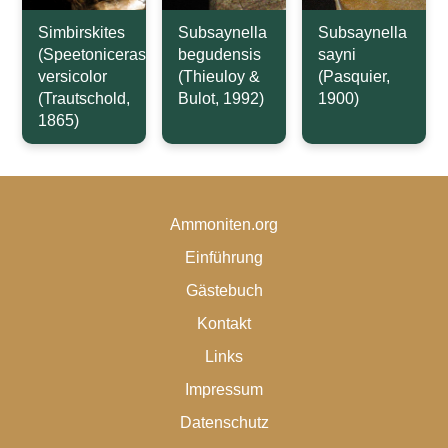
Simbirskites
Subsaynella
Subsaynella
(Speetoniceras)
begudensis
sayni
versicolor
(Thieuloy &
(Pasquier,
(Trautschold,
Bulot, 1992)
1900)
1865)
Ammoniten.org
Einführung
Gästebuch
Kontakt
Links
Impressum
Datenschutz