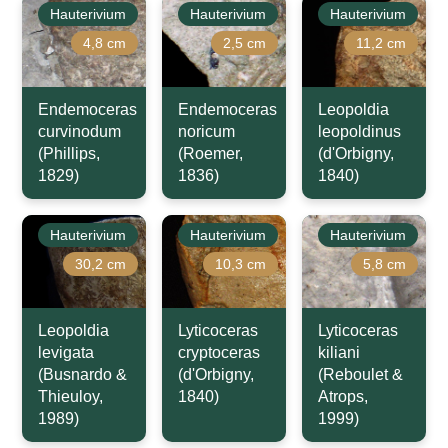
Hauterivium
Hauterivium
Hauterivium
4,8 cm
2,5 cm
11,2 cm
Endemoceras
Endemoceras
Leopoldia
curvinodum
noricum
leopoldinus
(Phillips,
(Roemer,
(d'Orbigny,
1829)
1836)
1840)
Hauterivium
Hauterivium
Hauterivium
30,2 cm
10,3 cm
5,8 cm
Leopoldia
Lyticoceras
Lyticoceras
levigata
cryptoceras
kiliani
(Busnardo &
(d'Orbigny,
(Reboulet &
Thieuloy,
1840)
Atrops,
1989)
1999)