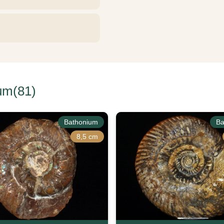
um(81)
Bathonium
Ba
8,5 cm