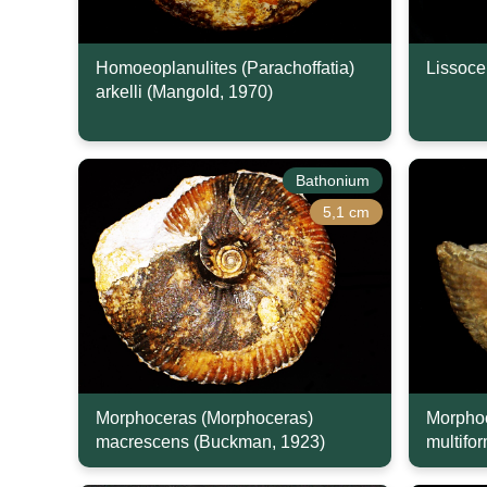
Homoeoplanulites (Parachoffatia)
Lissocer
arkelli (Mangold, 1970)
Bathonium
5,1 cm
Morphoceras (Morphoceras)
Morphoc
macrescens (Buckman, 1923)
multifor