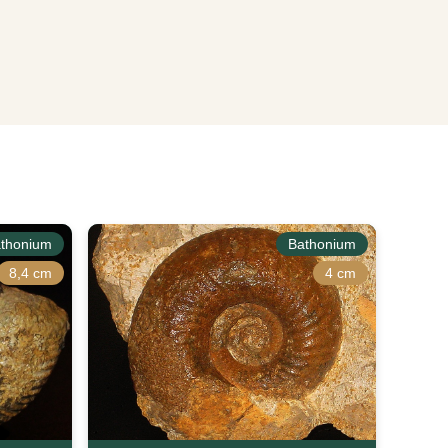
thonium
Bathonium
8,4 cm
4 cm