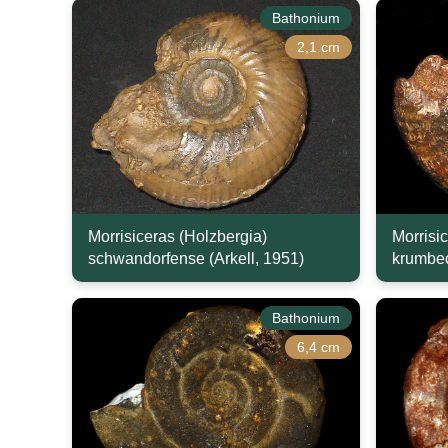
Bathonium
2,1 cm
Morrisiceras (Holzbergia)
Morrisic
schwandorfense (Arkell, 1951)
krumbec
Bathonium
6,4 cm