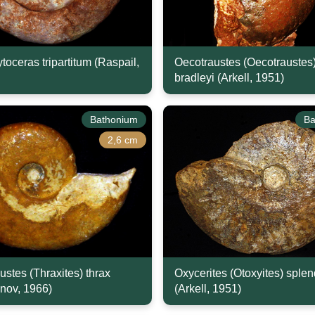
toceras tripartitum (Raspail,
Oecotraustes (Oecotraustes
bradleyi (Arkell, 1951)
Bathonium
Ba
2,6 cm
ustes (Thraxites) thrax
Oxycerites (Otoxyites) sple
nov, 1966)
(Arkell, 1951)