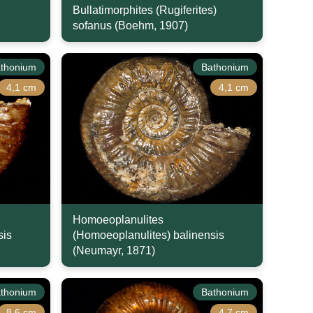
Bullatimorphites (Rugiferites)
sofanus (Boehm, 1907)
thonium
Bathonium
4,1 cm
4,1 cm
Homoeoplanulites
sis
(Homoeoplanulites) balinensis
(Neumayr, 1871)
thonium
Bathonium
8,6 cm
4,7 cm