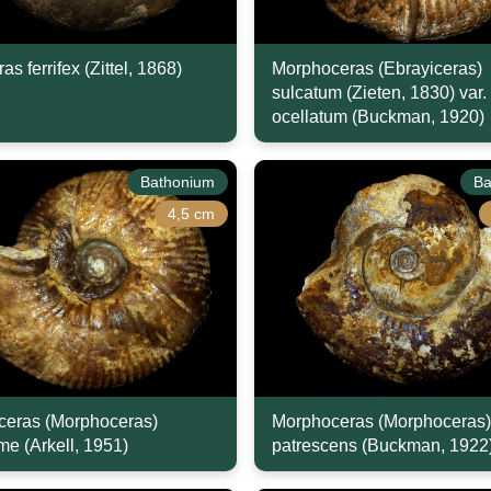
as ferrifex (Zittel, 1868)
Morphoceras (Ebrayiceras)
sulcatum (Zieten, 1830) var.
ocellatum (Buckman, 1920)
Bathonium
Ba
4,5 cm
eras (Morphoceras)
Morphoceras (Morphoceras)
me (Arkell, 1951)
patrescens (Buckman, 1922