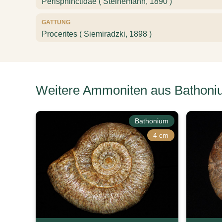
Perisphinctidae ( Steinemann, 1890 )
GATTUNG
Procerites ( Siemiradzki, 1898 )
Weitere Ammoniten aus Bathoni
Bathonium
4 cm