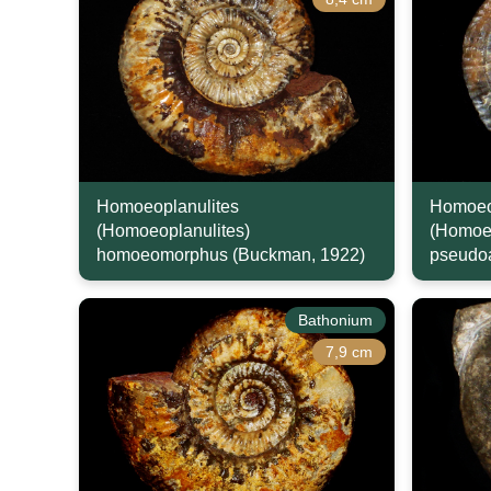
Homoeoplanulites
Homoeo
(Homoeoplanulites)
(Homoeo
homoeomorphus (Buckman, 1922)
pseudoa
Bathonium
7,9 cm