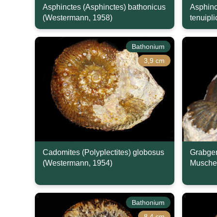
Asphinctes (Asphinctes) bathonicus
Asphinc
(Westermann, 1958)
tenuipl
Bathonium
3,9 cm
Cadomites (Polyplectites) globosus
Grabgem
(Westermann, 1954)
Musche
Bathonium
8,4 cm