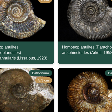
planulites
Homoeoplanulites (Parachof
planulites)
arisphinctoides (Arkell, 195
nnularis (Lissajous, 1923)
Bathonium
Ba
5,3 cm