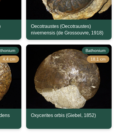
)
Oecotraustes (Oecotraustes)
nivernensis (de Grossouvre, 1918)
thonium
Bathonium
4,4 cm
18,1 cm
ndens
Oxycerites orbis (Giebel, 1852)