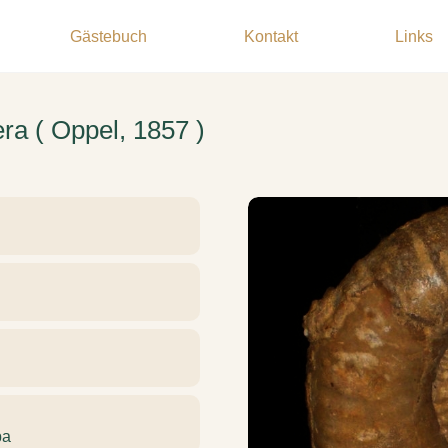
Gästebuch
Kontakt
Links
era ( Oppel, 1857 )
pa