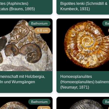
tes (Asphinctes)
Bigotites lenki (Schmidtill &
icatus (Brauns, 1865)
Krumbeck, 1931)
Bathonium
Ba
6,8 cm
einschaft mit Holzbergia,
Homoeoplanulites
ln und Wurmgängen
(Homoeoplanulites) balinen
(Neumayr, 1871)
Bathonium
Ba
3 cm