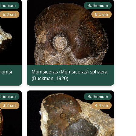
thonium
Bathonium
6,8 cm
5,1 cm
orrisi
Morrisiceras (Morrisiceras) sphaera
(Buckman, 1920)
thonium
Bathonium
3,2 cm
4,4 cm