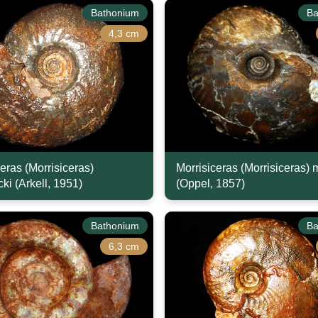
Bathonium
Ba
4,3 cm
eras (Morrisiceras)
Morrisiceras (Morrisiceras) m
ki (Arkell, 1951)
(Oppel, 1857)
Bathonium
Ba
6,3 cm