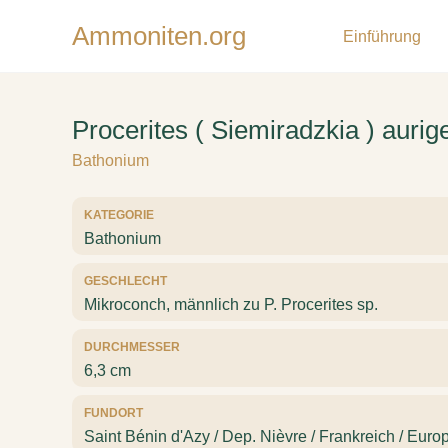
Ammoniten.org
Einführung
Procerites ( Siemiradzkia ) aurig
Bathonium
KATEGORIE
Bathonium
GESCHLECHT
Mikroconch, männlich zu P. Procerites sp.
DURCHMESSER
6,3 cm
FUNDORT
Saint Bénin d'Azy / Dep. Nièvre / Frankreich / Euro