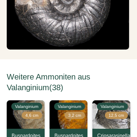
Weitere Ammoniten aus
Valanginium(38)
Valanginium
Valanginium
Valanginium
4,6 cm
3,2 cm
12,5 cm
Busnardoites
Busnardoites
Criosarasinella