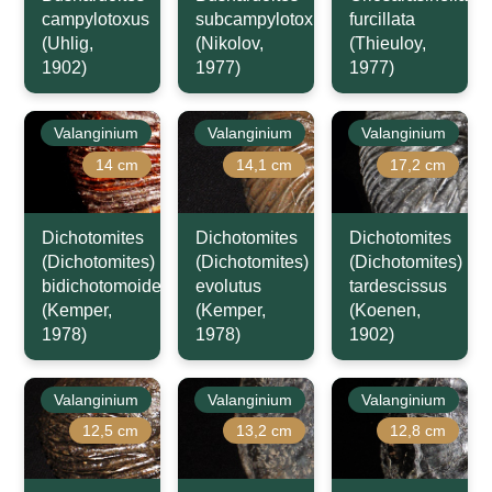
campylotoxus
subcampylotoxus
furcillata
(Uhlig,
(Nikolov,
(Thieuloy,
1902)
1977)
1977)
Valanginium
Valanginium
Valanginium
14 cm
14,1 cm
17,2 cm
Dichotomites
Dichotomites
Dichotomites
(Dichotomites)
(Dichotomites)
(Dichotomites)
bidichotomoides
evolutus
tardescissus
(Kemper,
(Kemper,
(Koenen,
1978)
1978)
1902)
Valanginium
Valanginium
Valanginium
12,5 cm
13,2 cm
12,8 cm