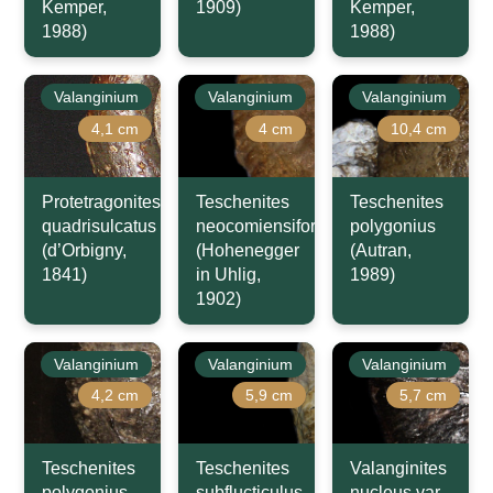
Kemper,
1909)
Kemper,
1988)
1988)
Valanginium
Valanginium
Valanginium
4,1 cm
4 cm
10,4 cm
Protetragonites
Teschenites
Teschenites
quadrisulcatus
neocomiensiformis
polygonius
(d’Orbigny,
(Hohenegger
(Autran,
1841)
in Uhlig,
1989)
1902)
Valanginium
Valanginium
Valanginium
4,2 cm
5,9 cm
5,7 cm
Teschenites
Teschenites
Valanginites
polygonius
subflucticulus
nucleus var.