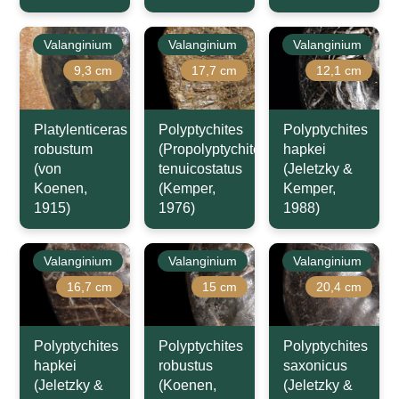
Valanginium
Valanginium
Valanginium
9,3 cm
17,7 cm
12,1 cm
Platylenticeras
Polyptychites
Polyptychites
robustum
(Propolyptychites)
hapkei
(von
tenuicostatus
(Jeletzky &
Koenen,
(Kemper,
Kemper,
1915)
1976)
1988)
Valanginium
Valanginium
Valanginium
16,7 cm
15 cm
20,4 cm
Polyptychites
Polyptychites
Polyptychites
hapkei
robustus
saxonicus
(Jeletzky &
(Koenen,
(Jeletzky &