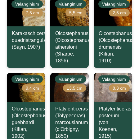
Valanginium
Valanginium
Valanginium
7,5 cm
5,5 cm
2,5 cm
Karakaschiceras
Olcostephanus
Olcostephanus
quadristrangulatum
(Olcostephanus)
(Olcostephanus)
(Sayn, 1907)
atherstoni
drumensis
(Sharpe,
(Kilian,
1856)
1910)
Valanginium
Valanginium
Valanginium
9,4 cm
13,5 cm
8,3 cm
Olcostephanus
Platylenticeras
Platylenticeras
(Olcostephanus)
(Tolypeceras)
posterum
guebhardi
marcousianum
(von
(Kilian,
(d'Orbigny,
Koenen,
1902)
1850)
1915)