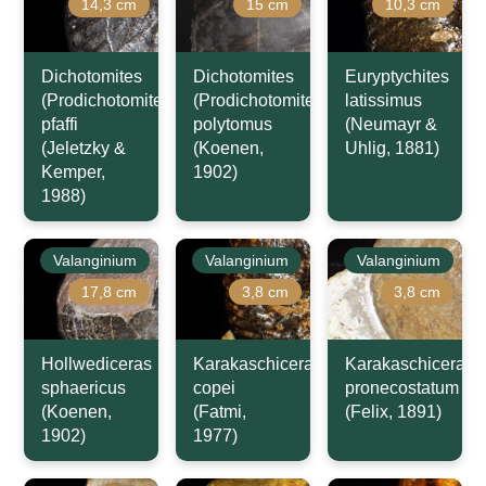
14,3 cm
15 cm
10,3 cm
Dichotomites
Dichotomites
Euryptychites
(Prodichotomites)
(Prodichotomites)
latissimus
pfaffi
polytomus
(Neumayr &
(Jeletzky &
(Koenen,
Uhlig, 1881)
Kemper,
1902)
1988)
Valanginium
Valanginium
Valanginium
17,8 cm
3,8 cm
3,8 cm
Hollwediceras
Karakaschiceras
Karakaschiceras
sphaericus
copei
pronecostatum
(Koenen,
(Fatmi,
(Felix, 1891)
1902)
1977)