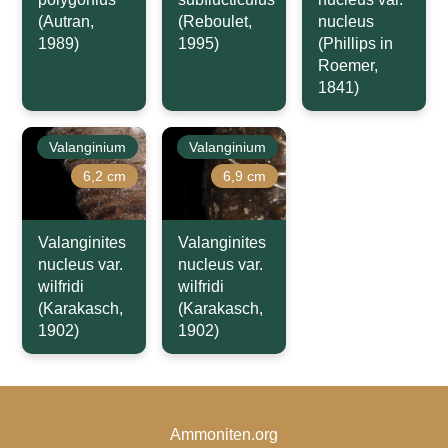
(Autran,
(Reboulet,
nucleus
1989)
1995)
(Phillips in
Roemer,
1841)
Valanginium
Valanginium
6,2 cm
6,9 cm
Valanginites
Valanginites
nucleus var.
nucleus var.
wilfridi
wilfridi
(Karakasch,
(Karakasch,
1902)
1902)
Ammoniten.org