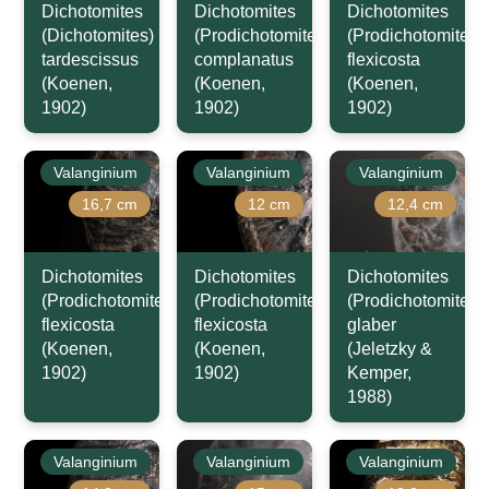
Dichotomites
Dichotomites
Dichotomites
(Dichotomites)
(Prodichotomites)
(Prodichotomites)
tardescissus
complanatus
flexicosta
(Koenen,
(Koenen,
(Koenen,
1902)
1902)
1902)
Valanginium
Valanginium
Valanginium
16,7 cm
12 cm
12,4 cm
Dichotomites
Dichotomites
Dichotomites
(Prodichotomites)
(Prodichotomites)
(Prodichotomites)
flexicosta
flexicosta
glaber
(Koenen,
(Koenen,
(Jeletzky &
1902)
1902)
Kemper,
1988)
Valanginium
Valanginium
Valanginium