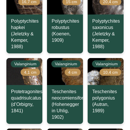
16,7 cm
15 cm
20,4 cm
Polyptychites
Polyptychites
Polyptychites
hapkei
robustus
saxonicus
(Jeletzky &
(Koenen,
(Jeletzky &
Kemper,
1909)
Kemper,
1988)
1988)
Valanginium
Valanginium
Valanginium
4,1 cm
4 cm
10,4 cm
Protetragonites
Teschenites
Teschenites
quadrisulcatus
neocomiensiformis
polygonius
(d’Orbigny,
(Hohenegger
(Autran,
1841)
in Uhlig,
1989)
1902)