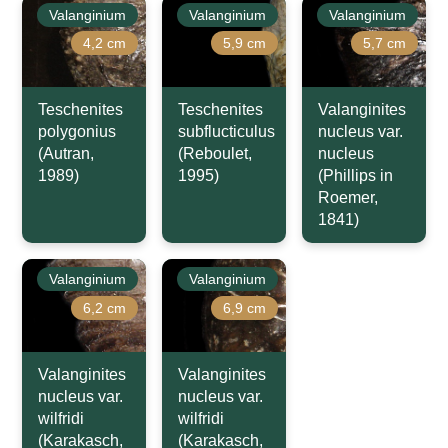
Valanginium
Valanginium
Valanginium
4,2 cm
5,9 cm
5,7 cm
Teschenites
Teschenites
Valanginites
polygonius
subflucticulus
nucleus var.
(Autran,
(Reboulet,
nucleus
1989)
1995)
(Phillips in
Roemer,
1841)
Valanginium
Valanginium
6,2 cm
6,9 cm
Valanginites
Valanginites
nucleus var.
nucleus var.
wilfridi
wilfridi
(Karakasch,
(Karakasch,