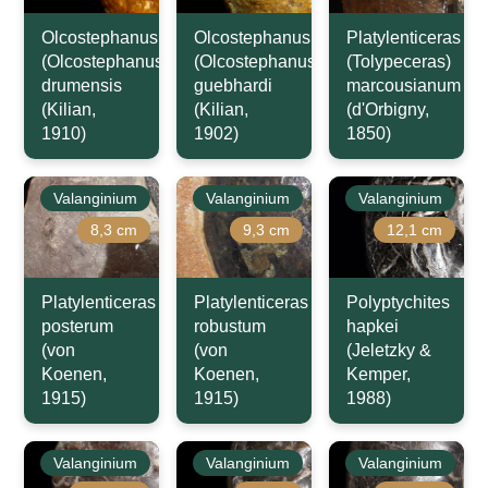
Olcostephanus
Olcostephanus
Platylenticeras
(Olcostephanus)
(Olcostephanus)
(Tolypeceras)
drumensis
guebhardi
marcousianum
(Kilian,
(Kilian,
(d'Orbigny,
1910)
1902)
1850)
Valanginium
Valanginium
Valanginium
8,3 cm
9,3 cm
12,1 cm
Platylenticeras
Platylenticeras
Polyptychites
posterum
robustum
hapkei
(von
(von
(Jeletzky &
Koenen,
Koenen,
Kemper,
1915)
1915)
1988)
Valanginium
Valanginium
Valanginium