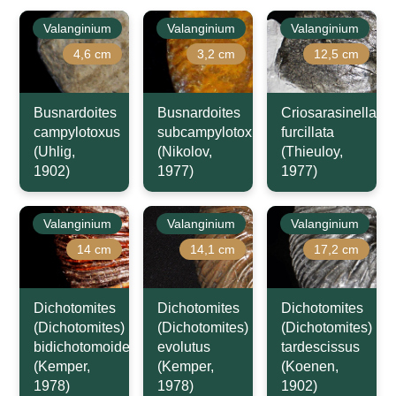
Valanginium
Valanginium
Valanginium
4,6 cm
3,2 cm
12,5 cm
Busnardoites
Busnardoites
Criosarasinella
campylotoxus
subcampylotoxus
furcillata
(Uhlig,
(Nikolov,
(Thieuloy,
1902)
1977)
1977)
Valanginium
Valanginium
Valanginium
14 cm
14,1 cm
17,2 cm
Dichotomites
Dichotomites
Dichotomites
(Dichotomites)
(Dichotomites)
(Dichotomites)
bidichotomoides
evolutus
tardescissus
(Kemper,
(Kemper,
(Koenen,
1978)
1978)
1902)