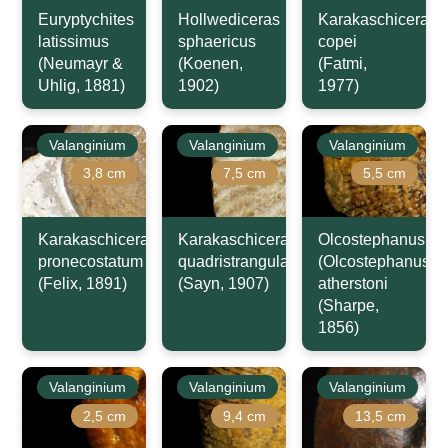
Euryptychites
Hollwediceras
Karakaschiceras
latissimus
sphaericus
copei
(Neumayr &
(Koenen,
(Fatmi,
Uhlig, 1881)
1902)
1977)
Valanginium
Valanginium
Valanginium
3,8 cm
7,5 cm
5,5 cm
Karakaschiceras
Karakaschiceras
Olcostephanus
pronecostatum
quadristrangulatum
(Olcostephanus)
(Felix, 1891)
(Sayn, 1907)
atherstoni
(Sharpe,
1856)
Valanginium
Valanginium
Valanginium
2,5 cm
9,4 cm
13,5 cm