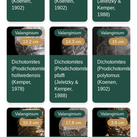
(Koenen,
(Koenen,
(Jeletzky &
1902)
1902)
Kemper,
1988)
Valanginium
Valanginium
Valanginium
13,2 cm
14,3 cm
15 cm
Dichotomites
Dichotomites
Dichotomites
(Prodichotomites)
(Prodichotomites)
(Prodichotomites)
hollwedensis
pfaffi
polytomus
(Kemper,
(Jeletzky &
(Koenen,
1978)
Kemper,
1902)
1988)
Valanginium
Valanginium
Valanginium
10,3 cm
17,8 cm
3,8 cm