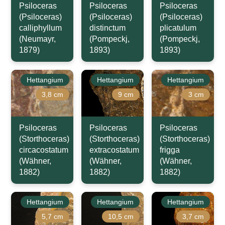
Psiloceras
Psiloceras
Psiloceras
(Psiloceras)
(Psiloceras)
(Psiloceras)
calliphyllum
distinctum
plicatulum
(Neumayr,
(Pompeckj,
(Pompeckj,
1879)
1893)
1893)
Hettangium
Hettangium
Hettangium
3,8 cm
9 cm
3 cm
Psiloceras
Psiloceras
Psiloceras
(Storthoceras)
(Storthoceras)
(Storthoceras)
circacostatum
extracostatum
frigga
(Wähner,
(Wähner,
(Wähner,
1882)
1882)
1882)
Hettangium
Hettangium
Hettangium
5,7 cm
10,5 cm
3,7 cm