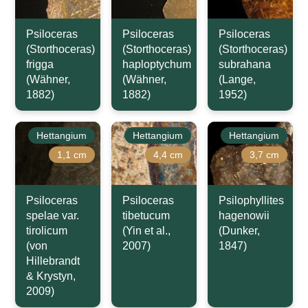
Psiloceras
Psiloceras
Psiloceras
(Storthoceras)
(Storthoceras)
(Storthoceras)
frigga
haploptychum
subrahana
(Wähner,
(Wähner,
(Lange,
1882)
1882)
1952)
Hettangium
Hettangium
Hettangium
1,1 cm
4,4 cm
3,7 cm
Psiloceras
Psiloceras
Psilophyllites
spelae var.
tibetucum
hagenowii
tirolicum
(Yin et al.,
(Dunker,
(von
2007)
1847)
Hillebrandt
& Krystyn,
2009)