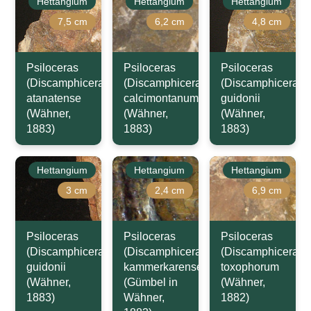
Hettangium
Hettangium
Hettangium
7,5 cm
6,2 cm
4,8 cm
Psiloceras
Psiloceras
Psiloceras
(Discamphiceras)
(Discamphiceras)
(Discamphiceras)
atanatense
calcimontanum
guidonii
(Wähner,
(Wähner,
(Wähner,
1883)
1883)
1883)
Hettangium
Hettangium
Hettangium
3 cm
2,4 cm
6,9 cm
Psiloceras
Psiloceras
Psiloceras
(Discamphiceras)
(Discamphiceras)
(Discamphiceras)
guidonii
kammerkarense
toxophorum
(Wähner,
(Gümbel in
(Wähner,
1883)
Wähner,
1882)