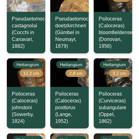
Pseudaetomoceras
Pseudaetomoceras
Psiloceras
castagnolai
doetzkirchneri
(Caloceras)
(Cocchi in
(Gümbel in
bloomfieldense
Canavari,
Neumayr,
(Donovan,
1882)
1879)
1956)
Hettangium
Hettangium
Hettangium
12,2 cm
2,8 cm
3,2 cm
Psiloceras
Psiloceras
Psiloceras
(Caloceras)
(Caloceras)
(Curviceras)
johnstoni
posttorus
subangulare
(Sowerby,
(Lange,
(Oppel,
1824)
1952)
1862)