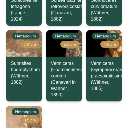
Schlotheimia
Schreinbachites
Storthoceras
tetragona
retroversicostatus
curviornatum
(Lange,
(Canavari,
(Wähner,
1924)
1882)
1882)
Hettangium
Hettangium
Hettangium
7,4 cm
5,3 cm
4,9 cm
Sunrisites
Vermiceras
Vermiceras
hadroptychum
(Epammonites)
(Gyrophioceras)
(Wähner,
cordieri
praespiratissimus
1882)
(Canavari in
(Wähner,
Wähner,
1885)
1890)
Hettangium
3,9 cm