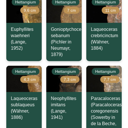
Hettangium
Hettangium
Hettangium
9,6 cm
7 cm
11 cm
Euphyllites
Gonioptychoceras
Laqueoceras
waehneri
sebanum
crebricinctum
(Lange,
(Pichler in
(Wähner,
1952)
Neumayr,
1884)
1879)
Hettangium
Hettangium
Hettangium
4,3 cm
7,3 cm
7,7 cm
Laqueoceras
Neophyllites
Paracaloceras
sublaqueus
imitans
(Paracaloceras)
(Wähner,
(Lange,
coregonensis
1886)
1941)
(Sowerby in
de la Beche,