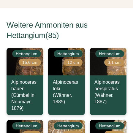
Weitere Ammoniten aus
Hettangium(85)
Hettangium
Hettangium
Hettangium
15,6 cm
12 cm
3,1 cm
Alpinoceras
Alpinoceras
Alpinoceras
haueri
loki
perspiratus
(Gümbel in
(Wähner,
(Wähner,
Neumayr,
1885)
1887)
1879)
Hettangium
Hettangium
Hettangium