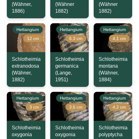
(Wähner,
(Wähner
(Wähner
1886)
1882)
1882)
Hettangium
Hettangium
Hettangium
12 cm
6,3 cm
4,1 cm
Schlotheimia
Schlotheimia
Schlotheimia
extranodosa
germanica
montana
(Wähner,
(Lange,
(Wähner,
1882)
1951)
1884)
Hettangium
Hettangium
Hettangium
3 cm
3,6 cm
4,2 cm
Schlotheimia
Schlotheimia
Schlotheimia
oxygonia
oxygonia
polyptycha