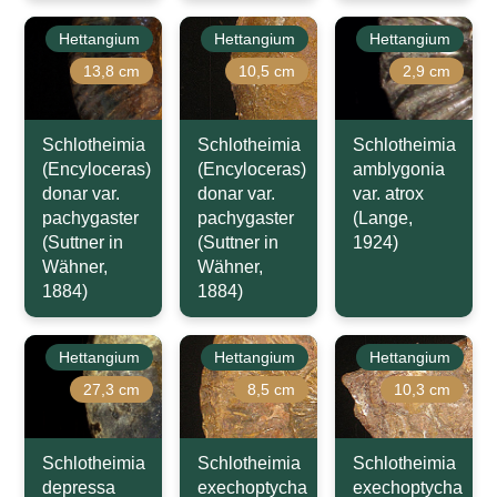
Hettangium
Hettangium
Hettangium
13,8 cm
10,5 cm
2,9 cm
Schlotheimia
Schlotheimia
Schlotheimia
(Encyloceras)
(Encyloceras)
amblygonia
donar var.
donar var.
var. atrox
pachygaster
pachygaster
(Lange,
(Suttner in
(Suttner in
1924)
Wähner,
Wähner,
1884)
1884)
Hettangium
Hettangium
Hettangium
27,3 cm
8,5 cm
10,3 cm
Schlotheimia
Schlotheimia
Schlotheimia
depressa
exechoptycha
exechoptycha