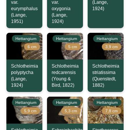
var.
var.
(Lange,
eurymphalus
oxygonia
1924)
(Lange,
(Lange,
1951)
1924)
Hettangium
Hettangium
Hettangium
6 cm
5 cm
3,9 cm
Schlotheimia
Schlotheimia
Schlotheimia
polyptycha
redcarensis
striatissima
(Lange,
(Young &
(Quenstedt,
1924)
Bird, 1822)
1882)
Hettangium
Hettangium
Hettangium
5,9 cm
5,3 cm
7,8 cm