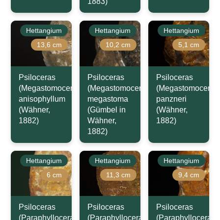
1883)
Hettangium
Hettangium
Hettangium
13,6 cm
10,2 cm
5,1 cm
Psiloceras
Psiloceras
Psiloceras
(Megastomoceras)
(Megastomoceras)
(Megastomoceras
anisophyllum
megastoma
panzneri
(Wähner,
(Gümbel in
(Wähner,
1882)
Wähner,
1882)
1882)
Hettangium
Hettangium
Hettangium
6 cm
11,3 cm
9,4 cm
Psiloceras
Psiloceras
Psiloceras
(Paraphylloceras)
(Paraphylloceras)
(Paraphylloceras)