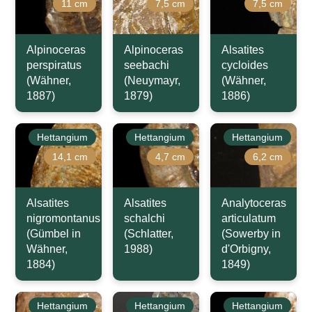
11 cm
7,5 cm
7,5 cm
Alpinoceras
Alpinoceras
Alsatites
perspiratus
seebachi
cycloides
(Wähner,
(Neuymayr,
(Wähner,
1887)
1879)
1886)
Hettangium
Hettangium
Hettangium
14,1 cm
4,7 cm
6,2 cm
Alsatites
Alsatites
Analytoceras
nigromontanus
schalchi
articulatum
(Gümbel in
(Schlatter,
(Sowerby in
Wähner,
1988)
d'Orbigny,
1884)
1849)
Hettangium
Hettangium
Hettangium