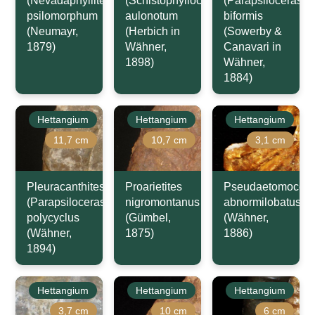
(Nevadaphyllites)
(Schistophylloceras)
(Parapsiloceras)
psilomorphum
aulonotum
biformis
(Neumayr,
(Herbich in
(Sowerby &
1879)
Wähner,
Canavari in
1898)
Wähner,
1884)
Hettangium
Hettangium
Hettangium
11,7 cm
10,7 cm
3,1 cm
Pleuracanthites
Proarietites
Pseudaetomocera
(Parapsiloceras)
nigromontanus
abnormilobatus
polycyclus
(Gümbel,
(Wähner,
(Wähner,
1875)
1886)
1894)
Hettangium
Hettangium
Hettangium
3,7 cm
10 cm
6 cm