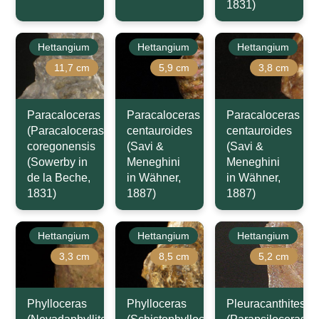
1831)
Hettangium
Hettangium
Hettangium
11,7 cm
5,9 cm
3,8 cm
Paracaloceras
Paracaloceras
Paracaloceras
(Paracaloceras)
centauroides
centauroides
coregonensis
(Savi &
(Savi &
(Sowerby in
Meneghini
Meneghini
de la Beche,
in Wähner,
in Wähner,
1831)
1887)
1887)
Hettangium
Hettangium
Hettangium
3,3 cm
8,5 cm
5,2 cm
Phylloceras
Phylloceras
Pleuracanthites