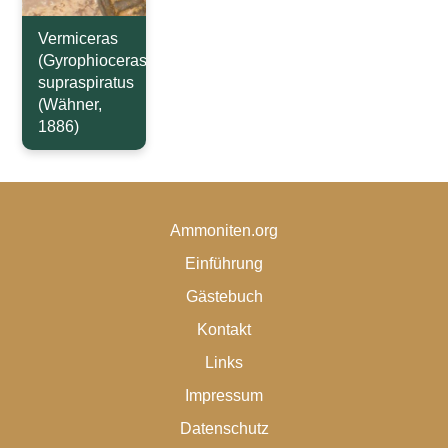
Vermiceras
(Gyrophioceras)
supraspiratus
(Wähner,
1886)
Ammoniten.org
Einführung
Gästebuch
Kontakt
Links
Impressum
Datenschutz