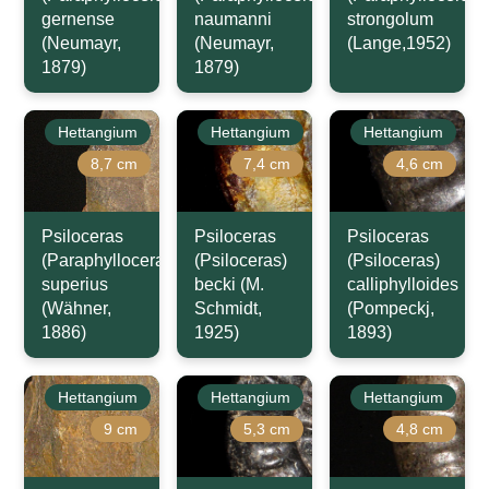
gernense
naumanni
strongolum
(Neumayr,
(Neumayr,
(Lange,1952)
1879)
1879)
Hettangium
Hettangium
Hettangium
8,7 cm
7,4 cm
4,6 cm
Psiloceras
Psiloceras
Psiloceras
(Paraphylloceras)
(Psiloceras)
(Psiloceras)
superius
becki (M.
calliphylloides
(Wähner,
Schmidt,
(Pompeckj,
1886)
1925)
1893)
Hettangium
Hettangium
Hettangium
9 cm
5,3 cm
4,8 cm