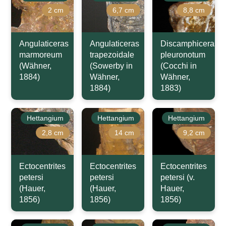
2 cm
6,7 cm
8,8 cm
Angulaticeras
Angulaticeras
Discamphiceras
marmoreum
trapezoidale
pleuronotum
(Wähner,
(Sowerby in
(Cocchi in
1884)
Wähner,
Wähner,
1884)
1883)
Hettangium
Hettangium
Hettangium
2,8 cm
14 cm
9,2 cm
Ectocentrites
Ectocentrites
Ectocentrites
petersi
petersi
petersi (v.
(Hauer,
(Hauer,
Hauer,
1856)
1856)
1856)