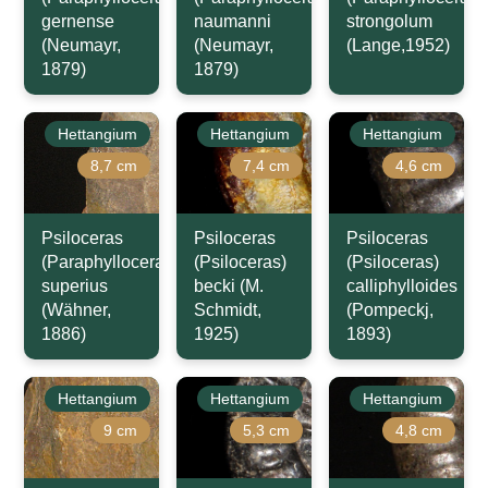
gernense
naumanni
strongolum
(Neumayr,
(Neumayr,
(Lange,1952)
1879)
1879)
Hettangium
Hettangium
Hettangium
8,7 cm
7,4 cm
4,6 cm
Psiloceras
Psiloceras
Psiloceras
(Paraphylloceras)
(Psiloceras)
(Psiloceras)
superius
becki (M.
calliphylloides
(Wähner,
Schmidt,
(Pompeckj,
1886)
1925)
1893)
Hettangium
Hettangium
Hettangium
9 cm
5,3 cm
4,8 cm