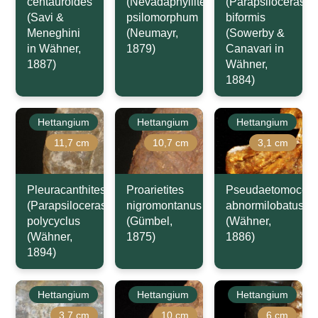
centauroides
(Nevadaphyllites)
(Parapsiloceras)
(Savi &
psilomorphum
biformis
Meneghini
(Neumayr,
(Sowerby &
in Wähner,
1879)
Canavari in
1887)
Wähner,
1884)
Hettangium
Hettangium
Hettangium
11,7 cm
10,7 cm
3,1 cm
Pleuracanthites
Proarietites
Pseudaetomocera
(Parapsiloceras)
nigromontanus
abnormilobatus
polycyclus
(Gümbel,
(Wähner,
(Wähner,
1875)
1886)
1894)
Hettangium
Hettangium
Hettangium
3,7 cm
10 cm
6 cm