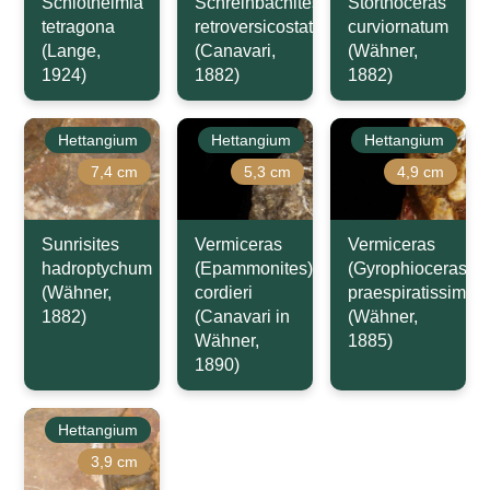
Schlotheimia
Schreinbachites
Storthoceras
tetragona
retroversicostatus
curviornatum
(Lange,
(Canavari,
(Wähner,
1924)
1882)
1882)
Hettangium
Hettangium
Hettangium
7,4 cm
5,3 cm
4,9 cm
Sunrisites
Vermiceras
Vermiceras
hadroptychum
(Epammonites)
(Gyrophioceras)
(Wähner,
cordieri
praespiratissimus
1882)
(Canavari in
(Wähner,
Wähner,
1885)
1890)
Hettangium
3,9 cm