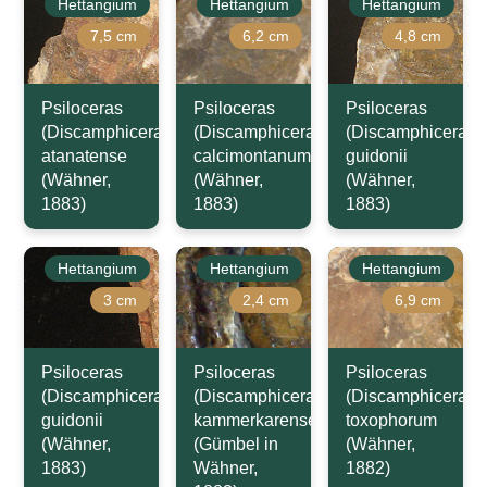
Hettangium
Hettangium
Hettangium
7,5 cm
6,2 cm
4,8 cm
Psiloceras
Psiloceras
Psiloceras
(Discamphiceras)
(Discamphiceras)
(Discamphiceras)
atanatense
calcimontanum
guidonii
(Wähner,
(Wähner,
(Wähner,
1883)
1883)
1883)
Hettangium
Hettangium
Hettangium
3 cm
2,4 cm
6,9 cm
Psiloceras
Psiloceras
Psiloceras
(Discamphiceras)
(Discamphiceras)
(Discamphiceras)
guidonii
kammerkarense
toxophorum
(Wähner,
(Gümbel in
(Wähner,
1883)
Wähner,
1882)