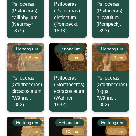
Psiloceras
Psiloceras
Psiloceras
(Psiloceras)
(Psiloceras)
(Psiloceras)
calliphyllum
distinctum
plicatulum
(Neumayr,
(Pompeckj,
(Pompeckj,
1879)
1893)
1893)
Hettangium
Hettangium
Hettangium
3,8 cm
9 cm
3 cm
Psiloceras
Psiloceras
Psiloceras
(Storthoceras)
(Storthoceras)
(Storthoceras)
circacostatum
extracostatum
frigga
(Wähner,
(Wähner,
(Wähner,
1882)
1882)
1882)
Hettangium
Hettangium
Hettangium
5,7 cm
10,5 cm
3,7 cm