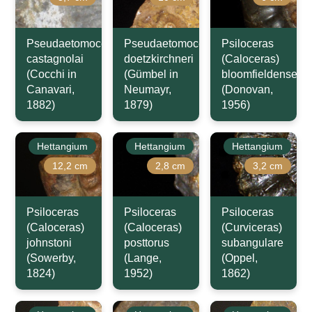
Pseudaetomoceras
Pseudaetomoceras
Psiloceras
castagnolai
doetzkirchneri
(Caloceras)
(Cocchi in
(Gümbel in
bloomfieldense
Canavari,
Neumayr,
(Donovan,
1882)
1879)
1956)
Hettangium
Hettangium
Hettangium
12,2 cm
2,8 cm
3,2 cm
Psiloceras
Psiloceras
Psiloceras
(Caloceras)
(Caloceras)
(Curviceras)
johnstoni
posttorus
subangulare
(Sowerby,
(Lange,
(Oppel,
1824)
1952)
1862)