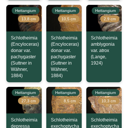
Hettangium
Hettangium
Hettangium
13,8 cm
10,5 cm
2,9 cm
Schlotheimia
Schlotheimia
Schlotheimia
(Encyloceras)
(Encyloceras)
amblygonia
donar var.
donar var.
var. atrox
pachygaster
pachygaster
(Lange,
(Suttner in
(Suttner in
1924)
Wähner,
Wähner,
1884)
1884)
Hettangium
Hettangium
Hettangium
27,3 cm
8,5 cm
10,3 cm
Schlotheimia
Schlotheimia
Schlotheimia
depressa
exechoptycha
exechoptycha