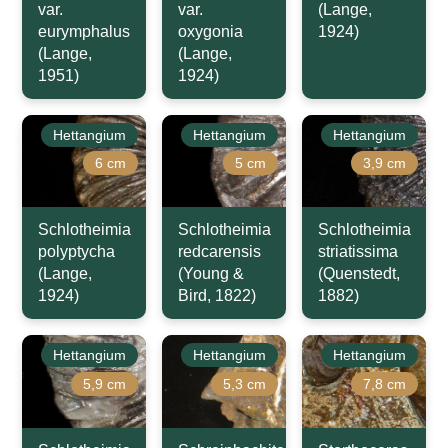
var.
var.
(Lange,
eurymphalus
oxygonia
1924)
(Lange,
(Lange,
1951)
1924)
Hettangium
Hettangium
Hettangium
6 cm
5 cm
3,9 cm
Schlotheimia
Schlotheimia
Schlotheimia
polyptycha
redcarensis
striatissima
(Lange,
(Young &
(Quenstedt,
1924)
Bird, 1822)
1882)
Hettangium
Hettangium
Hettangium
5,9 cm
5,3 cm
7,8 cm