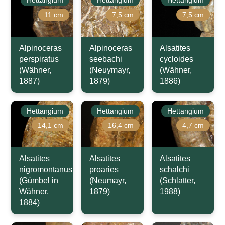
11 cm
7,5 cm
7,5 cm
Alpinoceras
Alpinoceras
Alsatites
perspiratus
seebachi
cycloides
(Wähner,
(Neuymayr,
(Wähner,
1887)
1879)
1886)
Hettangium
Hettangium
Hettangium
14,1 cm
16,4 cm
4,7 cm
Alsatites
Alsatites
Alsatites
nigromontanus
proaries
schalchi
(Gümbel in
(Neumayr,
(Schlatter,
Wähner,
1879)
1988)
1884)