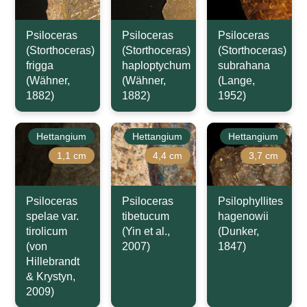
Psiloceras
Psiloceras
Psiloceras
(Storthoceras)
(Storthoceras)
(Storthoceras)
frigga
haploptychum
subrahana
(Wähner,
(Wähner,
(Lange,
1882)
1882)
1952)
Hettangium
Hettangium
Hettangium
1,1 cm
4,4 cm
3,7 cm
Psiloceras
Psiloceras
Psilophyllites
spelae var.
tibetucum
hagenowii
tirolicum
(Yin et al.,
(Dunker,
(von
2007)
1847)
Hillebrandt
& Krystyn,
2009)