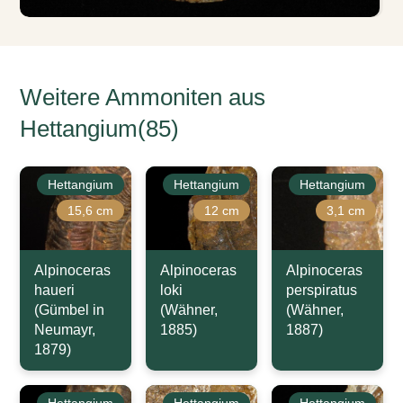
Weitere Ammoniten aus
Hettangium(85)
Hettangium
Hettangium
Hettangium
15,6 cm
12 cm
3,1 cm
Alpinoceras
Alpinoceras
Alpinoceras
haueri
loki
perspiratus
(Gümbel in
(Wähner,
(Wähner,
Neumayr,
1885)
1887)
1879)
Hettangium
Hettangium
Hettangium