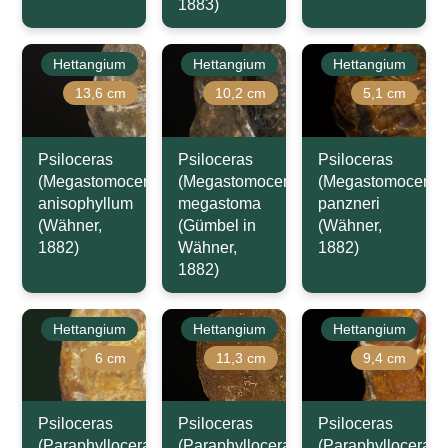
1883)
Hettangium
Hettangium
Hettangium
13,6 cm
10,2 cm
5,1 cm
Psiloceras
Psiloceras
Psiloceras
(Megastomoceras)
(Megastomoceras)
(Megastomoceras
anisophyllum
megastoma
panzneri
(Wähner,
(Gümbel in
(Wähner,
1882)
Wähner,
1882)
1882)
Hettangium
Hettangium
Hettangium
6 cm
11,3 cm
9,4 cm
Psiloceras
Psiloceras
Psiloceras
(Paraphylloceras)
(Paraphylloceras)
(Paraphylloceras)