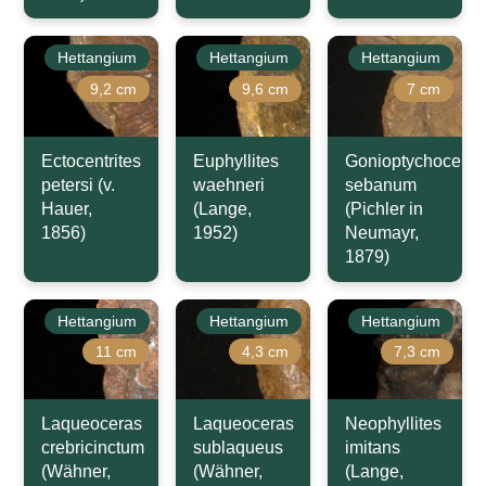
Hettangium
Hettangium
Hettangium
9,2 cm
9,6 cm
7 cm
Ectocentrites
Euphyllites
Gonioptychoceras
petersi (v.
waehneri
sebanum
Hauer,
(Lange,
(Pichler in
1856)
1952)
Neumayr,
1879)
Hettangium
Hettangium
Hettangium
11 cm
4,3 cm
7,3 cm
Laqueoceras
Laqueoceras
Neophyllites
crebricinctum
sublaqueus
imitans
(Wähner,
(Wähner,
(Lange,