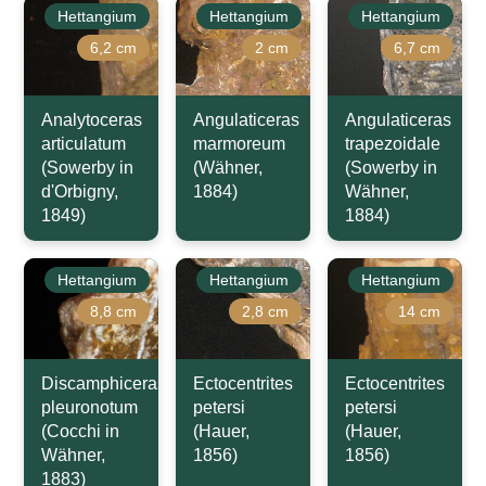
Hettangium
Hettangium
Hettangium
6,2 cm
2 cm
6,7 cm
Analytoceras
Angulaticeras
Angulaticeras
articulatum
marmoreum
trapezoidale
(Sowerby in
(Wähner,
(Sowerby in
d'Orbigny,
1884)
Wähner,
1849)
1884)
Hettangium
Hettangium
Hettangium
8,8 cm
2,8 cm
14 cm
Discamphiceras
Ectocentrites
Ectocentrites
pleuronotum
petersi
petersi
(Cocchi in
(Hauer,
(Hauer,
Wähner,
1856)
1856)
1883)