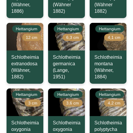
(Wähner,
(Wähner
(Wähner
1886)
1882)
1882)
Hettangium
Hettangium
Hettangium
12 cm
6,3 cm
4,1 cm
Schlotheimia
Schlotheimia
Schlotheimia
extranodosa
germanica
montana
(Wähner,
(Lange,
(Wähner,
1882)
1951)
1884)
Hettangium
Hettangium
Hettangium
3 cm
3,6 cm
4,2 cm
Schlotheimia
Schlotheimia
Schlotheimia
oxygonia
oxygonia
polyptycha