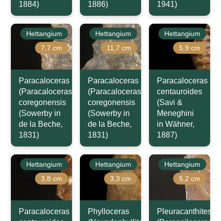
1884)
1886)
1941)
Hettangium
Hettangium
Hettangium
7,7 cm
11,7 cm
5,9 cm
Paracaloceras
Paracaloceras
Paracaloceras
(Paracaloceras)
(Paracaloceras)
centauroides
coregonensis
coregonensis
(Savi &
(Sowerby in
(Sowerby in
Meneghini
de la Beche,
de la Beche,
in Wähner,
1831)
1831)
1887)
Hettangium
Hettangium
Hettangium
3,8 cm
3,3 cm
5,2 cm
Paracaloceras
Phylloceras
Pleuracanthites