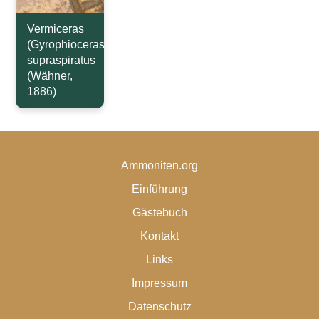
Vermiceras
(Gyrophioceras)
supraspiratus
(Wähner,
1886)
Ammoniten.org
Einführung
Gästebuch
Kontakt
Links
Impressum
Datenschutz