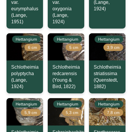
var.
var.
(Lange,
eurymphalus
oxygonia
1924)
(Lange,
(Lange,
1951)
1924)
Hettangium
Hettangium
Hettangium
6 cm
5 cm
3,9 cm
Schlotheimia
Schlotheimia
Schlotheimia
polyptycha
redcarensis
striatissima
(Lange,
(Young &
(Quenstedt,
1924)
Bird, 1822)
1882)
Hettangium
Hettangium
Hettangium
5,9 cm
5,3 cm
7,8 cm