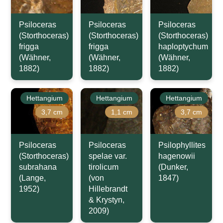
Psiloceras
Psiloceras
Psiloceras
(Storthoceras)
(Storthoceras)
(Storthoceras)
frigga
frigga
haploptychum
(Wähner,
(Wähner,
(Wähner,
1882)
1882)
1882)
Hettangium
Hettangium
Hettangium
3,7 cm
1,1 cm
3,7 cm
Psiloceras
Psiloceras
Psilophyllites
(Storthoceras)
spelae var.
hagenowii
subrahana
tirolicum
(Dunker,
(Lange,
(von
1847)
1952)
Hillebrandt
& Krystyn,
2009)