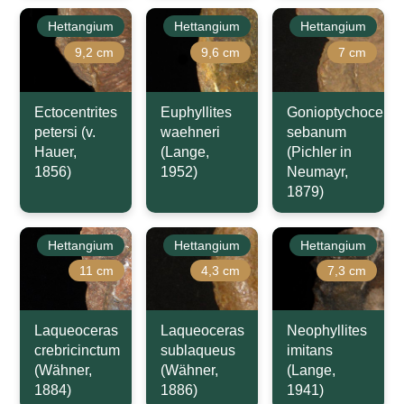
Hettangium
Hettangium
Hettangium
9,2 cm
9,6 cm
7 cm
Ectocentrites
Euphyllites
Gonioptychoceras
petersi (v.
waehneri
sebanum
Hauer,
(Lange,
(Pichler in
1856)
1952)
Neumayr,
1879)
Hettangium
Hettangium
Hettangium
11 cm
4,3 cm
7,3 cm
Laqueoceras
Laqueoceras
Neophyllites
crebricinctum
sublaqueus
imitans
(Wähner,
(Wähner,
(Lange,
1884)
1886)
1941)