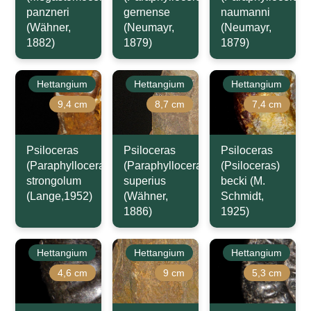
panzneri
gernense
naumanni
(Wähner,
(Neumayr,
(Neumayr,
1882)
1879)
1879)
Hettangium
Hettangium
Hettangium
9,4 cm
8,7 cm
7,4 cm
Psiloceras
Psiloceras
Psiloceras
(Paraphylloceras)
(Paraphylloceras)
(Psiloceras)
strongolum
superius
becki (M.
(Lange,1952)
(Wähner,
Schmidt,
1886)
1925)
Hettangium
Hettangium
Hettangium
4,6 cm
9 cm
5,3 cm