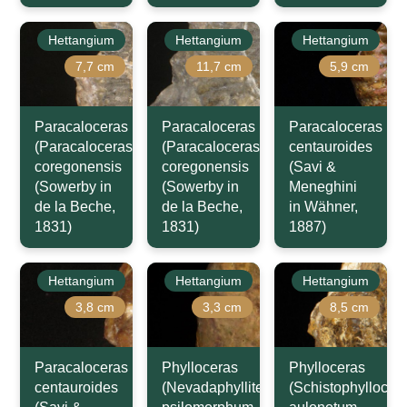
Hettangium
Hettangium
Hettangium
7,7 cm
11,7 cm
5,9 cm
Paracaloceras
Paracaloceras
Paracaloceras
(Paracaloceras)
(Paracaloceras)
centauroides
coregonensis
coregonensis
(Savi &
(Sowerby in
(Sowerby in
Meneghini
de la Beche,
de la Beche,
in Wähner,
1831)
1831)
1887)
Hettangium
Hettangium
Hettangium
3,8 cm
3,3 cm
8,5 cm
Paracaloceras
Phylloceras
Phylloceras
centauroides
(Nevadaphyllites)
(Schistophyllocer