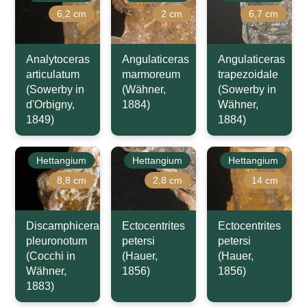
6,2 cm
2 cm
6,7 cm
Analytoceras
Angulaticeras
Angulaticeras
articulatum
marmoreum
trapezoidale
(Sowerby in
(Wähner,
(Sowerby in
d'Orbigny,
1884)
Wähner,
1849)
1884)
Hettangium
Hettangium
Hettangium
8,8 cm
2,8 cm
14 cm
Discamphiceras
Ectocentrites
Ectocentrites
pleuronotum
petersi
petersi
(Cocchi in
(Hauer,
(Hauer,
Wähner,
1856)
1856)
1883)