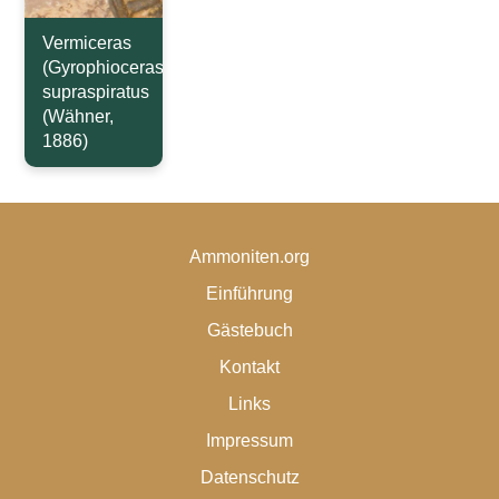
Vermiceras
(Gyrophioceras)
supraspiratus
(Wähner,
1886)
Ammoniten.org
Einführung
Gästebuch
Kontakt
Links
Impressum
Datenschutz