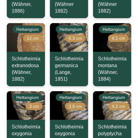
(Wähner,
(Wähner
(Wähner
1886)
1882)
1882)
Hettangium
Hettangium
Hettangium
12 cm
6,3 cm
4,1 cm
Schlotheimia
Schlotheimia
Schlotheimia
extranodosa
germanica
montana
(Wähner,
(Lange,
(Wähner,
1882)
1951)
1884)
Hettangium
Hettangium
Hettangium
3 cm
3,6 cm
4,2 cm
Schlotheimia
Schlotheimia
Schlotheimia
oxygonia
oxygonia
polyptycha