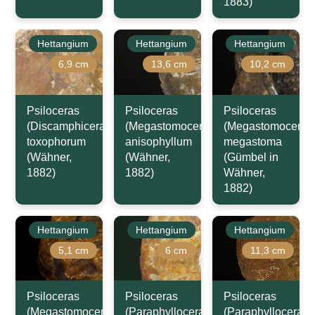
1883)
Hettangium
Hettangium
Hettangium
6,9 cm
13,6 cm
10,2 cm
Psiloceras
Psiloceras
Psiloceras
(Discamphiceras)
(Megastomoceras)
(Megastomoceras
toxophorum
anisophyllum
megastoma
(Wähner,
(Wähner,
(Gümbel in
1882)
1882)
Wähner,
1882)
Hettangium
Hettangium
Hettangium
5,1 cm
6 cm
11,3 cm
Psiloceras
Psiloceras
Psiloceras
(Megastomoceras)
(Paraphylloceras)
(Paraphylloceras)