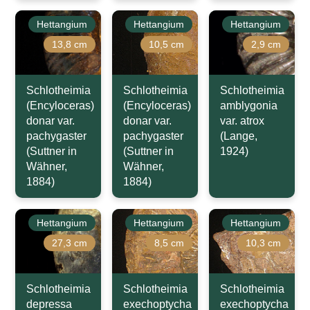
Hettangium
Hettangium
Hettangium
13,8 cm
10,5 cm
2,9 cm
Schlotheimia
Schlotheimia
Schlotheimia
(Encyloceras)
(Encyloceras)
amblygonia
donar var.
donar var.
var. atrox
pachygaster
pachygaster
(Lange,
(Suttner in
(Suttner in
1924)
Wähner,
Wähner,
1884)
1884)
Hettangium
Hettangium
Hettangium
27,3 cm
8,5 cm
10,3 cm
Schlotheimia
Schlotheimia
Schlotheimia
depressa
exechoptycha
exechoptycha