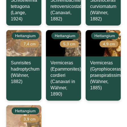
Schlotheimia
Schreinbachites
Storthoceras
tetragona
retroversicostatus
curviornatum
(Lange,
(Canavari,
(Wähner,
1924)
1882)
1882)
Hettangium
Hettangium
Hettangium
7,4 cm
5,3 cm
4,9 cm
Sunrisites
Vermiceras
Vermiceras
hadroptychum
(Epammonites)
(Gyrophioceras)
(Wähner,
cordieri
praespiratissimus
1882)
(Canavari in
(Wähner,
Wähner,
1885)
1890)
Hettangium
3,9 cm