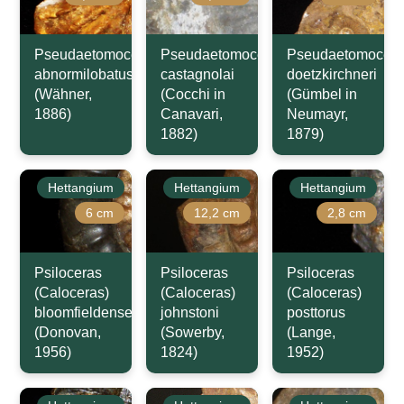
Pseudaetomoceras
Pseudaetomoceras
Pseudaetomocera
abnormilobatus
castagnolai
doetzkirchneri
(Wähner,
(Cocchi in
(Gümbel in
1886)
Canavari,
Neumayr,
1882)
1879)
Hettangium
Hettangium
Hettangium
6 cm
12,2 cm
2,8 cm
Psiloceras
Psiloceras
Psiloceras
(Caloceras)
(Caloceras)
(Caloceras)
bloomfieldense
johnstoni
posttorus
(Donovan,
(Sowerby,
(Lange,
1956)
1824)
1952)