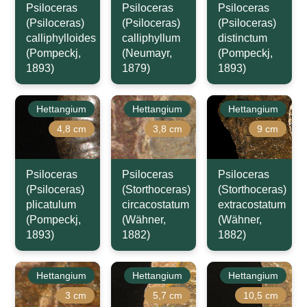
Psiloceras
Psiloceras
Psiloceras
(Psiloceras)
(Psiloceras)
(Psiloceras)
calliphylloides
calliphyllum
distinctum
(Pompeckj,
(Neumayr,
(Pompeckj,
1893)
1879)
1893)
Hettangium
Hettangium
Hettangium
4,8 cm
3,8 cm
9 cm
Psiloceras
Psiloceras
Psiloceras
(Psiloceras)
(Storthoceras)
(Storthoceras)
plicatulum
circacostatum
extracostatum
(Pompeckj,
(Wähner,
(Wähner,
1893)
1882)
1882)
Hettangium
Hettangium
Hettangium
3 cm
5,7 cm
10,5 cm