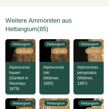
Weitere Ammoniten aus
Hettangium(85)
Hettangium
Hettangium
Hettangium
15,6 cm
12 cm
3,1 cm
Alpinoceras
Alpinoceras
Alpinoceras
haueri
loki
perspiratus
(Gümbel in
(Wähner,
(Wähner,
Neumayr,
1885)
1887)
1879)
Hettangium
Hettangium
Hettangium