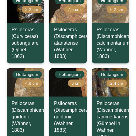
Hettangium
Hettangium
Hettangium
3,2 cm
7,5 cm
6,2 cm
Psiloceras
Psiloceras
Psiloceras
(Curviceras)
(Discamphiceras)
(Discamphiceras)
subangulare
atanatense
calcimontanum
(Oppel,
(Wähner,
(Wähner,
1862)
1883)
1883)
Hettangium
Hettangium
Hettangium
4,8 cm
3 cm
2,4 cm
Psiloceras
Psiloceras
Psiloceras
(Discamphiceras)
(Discamphiceras)
(Discamphiceras)
guidonii
guidonii
kammerkarense
(Wähner,
(Wähner,
(Gümbel in
1883)
1883)
Wähner,