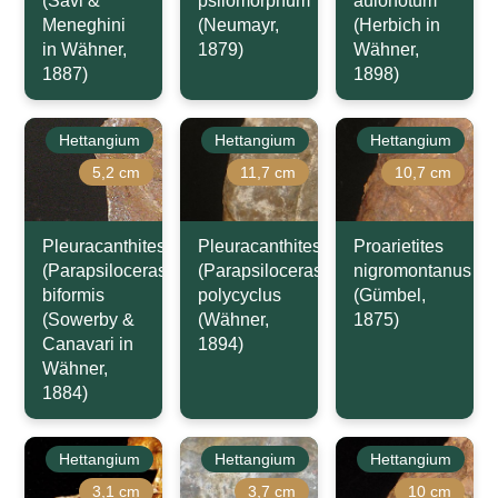
(Savi &
psilomorphum
aulonotum
Meneghini
(Neumayr,
(Herbich in
in Wähner,
1879)
Wähner,
1887)
1898)
Hettangium
Hettangium
Hettangium
5,2 cm
11,7 cm
10,7 cm
Pleuracanthites
Pleuracanthites
Proarietites
(Parapsiloceras)
(Parapsiloceras)
nigromontanus
biformis
polycyclus
(Gümbel,
(Sowerby &
(Wähner,
1875)
Canavari in
1894)
Wähner,
1884)
Hettangium
Hettangium
Hettangium
3,1 cm
3,7 cm
10 cm