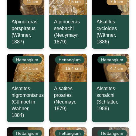
11 cm
7,5 cm
7,5 cm
Alpinoceras
Alpinoceras
Alsatites
perspiratus
seebachi
cycloides
(Wähner,
(Neuymayr,
(Wähner,
1887)
1879)
1886)
Hettangium
Hettangium
Hettangium
14,1 cm
16,4 cm
4,7 cm
Alsatites
Alsatites
Alsatites
nigromontanus
proaries
schalchi
(Gümbel in
(Neumayr,
(Schlatter,
Wähner,
1879)
1988)
1884)
Hettangium
Hettangium
Hettangium