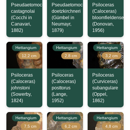
Pseudaetomoceras
Pseudaetomoceras
Psiloceras
castagnolai
doetzkirchneri
(Caloceras)
(Cocchi in
(Gümbel in
bloomfieldense
Canavari,
Neumayr,
(Donovan,
1882)
1879)
1956)
Hettangium
Hettangium
Hettangium
12,2 cm
2,8 cm
3,2 cm
Psiloceras
Psiloceras
Psiloceras
(Caloceras)
(Caloceras)
(Curviceras)
johnstoni
posttorus
subangulare
(Sowerby,
(Lange,
(Oppel,
1824)
1952)
1862)
Hettangium
Hettangium
Hettangium
7,5 cm
6,2 cm
4,8 cm