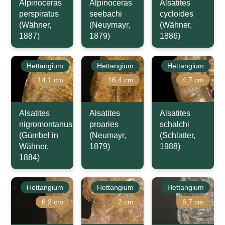
Alpinoceras
Alpinoceras
Alsatites
perspiratus
seebachi
cycloides
(Wähner,
(Neuymayr,
(Wähner,
1887)
1879)
1886)
Hettangium
Hettangium
Hettangium
14,1 cm
16,4 cm
4,7 cm
Alsatites
Alsatites
Alsatites
nigromontanus
proaries
schalchi
(Gümbel in
(Neumayr,
(Schlatter,
Wähner,
1879)
1988)
1884)
Hettangium
Hettangium
Hettangium
6,2 cm
2 cm
6,7 cm