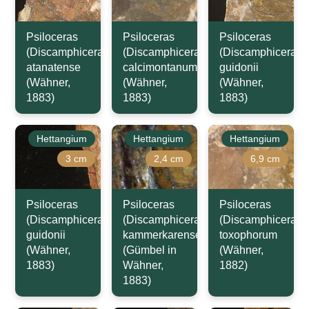
Psiloceras
Psiloceras
Psiloceras
(Discamphiceras)
(Discamphiceras)
(Discamphiceras)
atanatense
calcimontanum
guidonii
(Wähner,
(Wähner,
(Wähner,
1883)
1883)
1883)
Hettangium
Hettangium
Hettangium
3 cm
2,4 cm
6,9 cm
Psiloceras
Psiloceras
Psiloceras
(Discamphiceras)
(Discamphiceras)
(Discamphiceras)
guidonii
kammerkarense
toxophorum
(Wähner,
(Gümbel in
(Wähner,
1883)
Wähner,
1882)
1883)