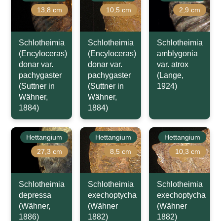
13,8 cm
10,5 cm
2,9 cm
Schlotheimia
Schlotheimia
Schlotheimia
(Encyloceras)
(Encyloceras)
amblygonia
donar var.
donar var.
var. atrox
pachygaster
pachygaster
(Lange,
(Suttner in
(Suttner in
1924)
Wähner,
Wähner,
1884)
1884)
Hettangium
Hettangium
Hettangium
27,3 cm
8,5 cm
10,3 cm
Schlotheimia
Schlotheimia
Schlotheimia
depressa
exechoptycha
exechoptycha
(Wähner,
(Wähner
(Wähner
1886)
1882)
1882)