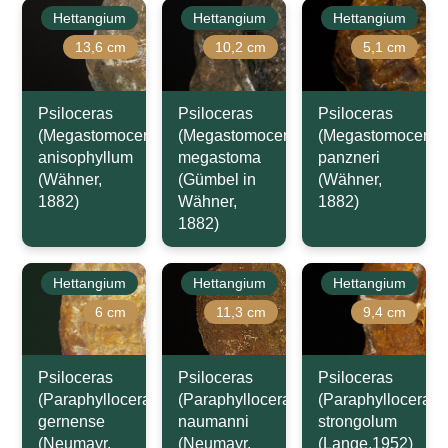
Hettangium
Hettangium
Hettangium
13,6 cm
10,2 cm
5,1 cm
Psiloceras
Psiloceras
Psiloceras
(Megastomoceras)
(Megastomoceras)
(Megastomoceras
anisophyllum
megastoma
panzneri
(Wähner,
(Gümbel in
(Wähner,
1882)
Wähner,
1882)
1882)
Hettangium
Hettangium
Hettangium
6 cm
11,3 cm
9,4 cm
Psiloceras
Psiloceras
Psiloceras
(Paraphylloceras)
(Paraphylloceras)
(Paraphylloceras)
gernense
naumanni
strongolum
(Neumayr,
(Neumayr,
(Lange,1952)