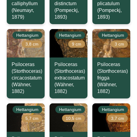
calliphyllum
distinctum
plicatulum
(Neumayr,
(Pompeckj,
(Pompeckj,
1879)
1893)
1893)
Hettangium
Hettangium
Hettangium
3,8 cm
9 cm
3 cm
Psiloceras
Psiloceras
Psiloceras
(Storthoceras)
(Storthoceras)
(Storthoceras)
circacostatum
extracostatum
frigga
(Wähner,
(Wähner,
(Wähner,
1882)
1882)
1882)
Hettangium
Hettangium
Hettangium
5,7 cm
10,5 cm
3,7 cm