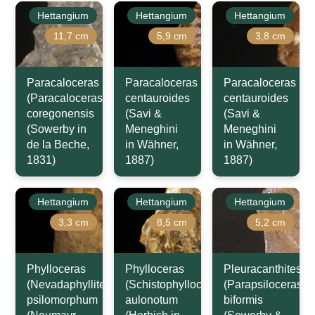
Hettangium
Hettangium
Hettangium
11,7 cm
5,9 cm
3,8 cm
Paracaloceras
Paracaloceras
Paracaloceras
(Paracaloceras)
centauroides
centauroides
coregonensis
(Savi &
(Savi &
(Sowerby in
Meneghini
Meneghini
de la Beche,
in Wähner,
in Wähner,
1831)
1887)
1887)
Hettangium
Hettangium
Hettangium
3,3 cm
8,5 cm
5,2 cm
Phylloceras
Phylloceras
Pleuracanthites
(Nevadaphyllites)
(Schistophylloceras)
(Parapsiloceras)
psilomorphum
aulonotum
biformis