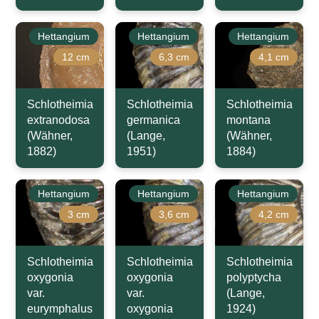
Hettangium
Hettangium
Hettangium
12 cm
6,3 cm
4,1 cm
Schlotheimia
Schlotheimia
Schlotheimia
extranodosa
germanica
montana
(Wähner,
(Lange,
(Wähner,
1882)
1951)
1884)
Hettangium
Hettangium
Hettangium
3 cm
3,6 cm
4,2 cm
Schlotheimia
Schlotheimia
Schlotheimia
oxygonia
oxygonia
polyptycha
var.
var.
(Lange,
eurymphalus
oxygonia
1924)