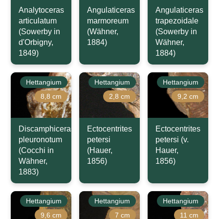
Analytoceras
Angulaticeras
Angulaticeras
articulatum
marmoreum
trapezoidale
(Sowerby in
(Wähner,
(Sowerby in
d'Orbigny,
1884)
Wähner,
1849)
1884)
Hettangium
Hettangium
Hettangium
8,8 cm
2,8 cm
9,2 cm
Discamphiceras
Ectocentrites
Ectocentrites
pleuronotum
petersi
petersi (v.
(Cocchi in
(Hauer,
Hauer,
Wähner,
1856)
1856)
1883)
Hettangium
Hettangium
Hettangium
9,6 cm
7 cm
11 cm