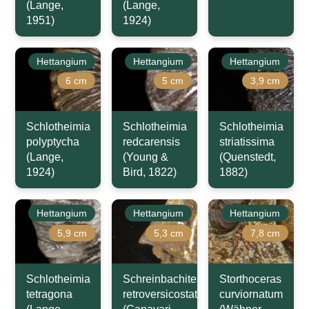
(Lange,
(Lange,
1951)
1924)
Hettangium
Hettangium
Hettangium
6 cm
5 cm
3,9 cm
Schlotheimia
Schlotheimia
Schlotheimia
polyptycha
redcarensis
striatissima
(Lange,
(Young &
(Quenstedt,
1924)
Bird, 1822)
1882)
Hettangium
Hettangium
Hettangium
5,9 cm
5,3 cm
7,8 cm
Schlotheimia
Schreinbachites
Storthoceras
tetragona
retroversicostatus
curviornatum