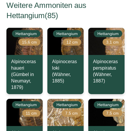
Weitere Ammoniten aus
Hettangium(85)
Hettangium
Hettangium
Hettangium
15,6 cm
12 cm
3,1 cm
Alpinoceras
Alpinoceras
Alpinoceras
haueri
loki
perspiratus
(Gümbel in
(Wähner,
(Wähner,
Neumayr,
1885)
1887)
1879)
Hettangium
Hettangium
Hettangium
11 cm
7,5 cm
7,5 cm