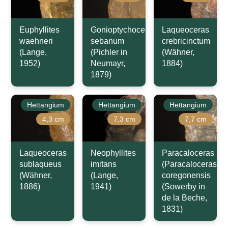
Euphyllites
Gonioptychoceras
Laqueoceras
waehneri
sebanum
crebricinctum
(Lange,
(Pichler in
(Wähner,
1952)
Neumayr,
1884)
1879)
Hettangium
Hettangium
Hettangium
4,3 cm
7,3 cm
7,7 cm
Laqueoceras
Neophyllites
Paracaloceras
sublaqueus
imitans
(Paracaloceras)
(Wähner,
(Lange,
coregonensis
1886)
1941)
(Sowerby in
de la Beche,
1831)