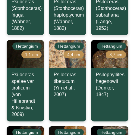
Psiloceras
Psiloceras
Psiloceras
(Storthoceras)
(Storthoceras)
(Storthoceras)
frigga
haploptychum
subrahana
(Wähner,
(Wähner,
(Lange,
1882)
1882)
1952)
Hettangium
Hettangium
Hettangium
1,1 cm
4,4 cm
3,7 cm
Psiloceras
Psiloceras
Psilophyllites
spelae var.
tibetucum
hagenowii
tirolicum
(Yin et al.,
(Dunker,
(von
2007)
1847)
Hillebrandt
& Krystyn,
2009)
Hettangium
Hettangium
Hettangium