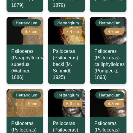
1879)
1879)
Hettangium
Hettangium
Hettangium
8,7 cm
7,4 cm
4,6 cm
Psiloceras
Psiloceras
Psiloceras
(Paraphylloceras)
(Psiloceras)
(Psiloceras)
superius
becki (M.
calliphylloides
(Wähner,
Schmidt,
(Pompeckj,
1886)
1925)
1893)
Hettangium
Hettangium
Hettangium
9 cm
5,3 cm
4,8 cm
Psiloceras
Psiloceras
Psiloceras
(Psiloceras)
(Psiloceras)
(Psiloceras)