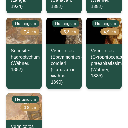
(Lange,
(Canavari,
(Wähner,
1924)
1882)
1882)
Hettangium
Hettangium
Hettangium
7,4 cm
5,3 cm
4,9 cm
Sunrisites
Vermiceras
Vermiceras
hadroptychum
(Epammonites)
(Gyrophioceras)
(Wähner,
cordieri
praespiratissimus
1882)
(Canavari in
(Wähner,
Wähner,
1885)
1890)
Hettangium
3,9 cm
Vermiceras