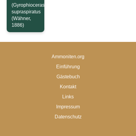
(Gyrophioceras)
supraspiratus
(Wähner,
1886)
Ammoniten.org
Einführung
Gästebuch
Kontakt
Links
Impressum
Datenschutz