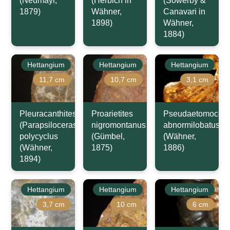
(Neumayr,
(Herbich in
(Sowerby &
1879)
Wähner,
Canavari in
1898)
Wähner,
1884)
Hettangium
Hettangium
Hettangium
11,7 cm
10,7 cm
3,1 cm
Pleuracanthites
Proarietites
Pseudaetomocera
(Parapsiloceras)
nigromontanus
abnormilobatus
polycyclus
(Gümbel,
(Wähner,
(Wähner,
1875)
1886)
1894)
Hettangium
Hettangium
Hettangium
3,7 cm
10 cm
6 cm