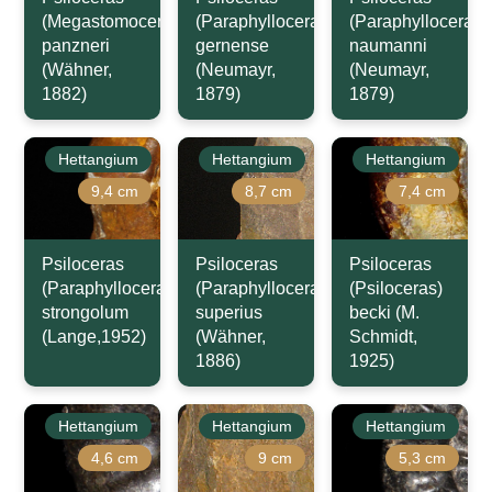
(Megastomoceras)
(Paraphylloceras)
(Paraphylloceras)
panzneri
gernense
naumanni
(Wähner,
(Neumayr,
(Neumayr,
1882)
1879)
1879)
Hettangium
Hettangium
Hettangium
9,4 cm
8,7 cm
7,4 cm
Psiloceras
Psiloceras
Psiloceras
(Paraphylloceras)
(Paraphylloceras)
(Psiloceras)
strongolum
superius
becki (M.
(Lange,1952)
(Wähner,
Schmidt,
1886)
1925)
Hettangium
Hettangium
Hettangium
4,6 cm
9 cm
5,3 cm