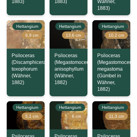
1883)
1883)
Wähner,
1883)
Hettangium
Hettangium
Hettangium
6,9 cm
13,6 cm
10,2 cm
Psiloceras
Psiloceras
Psiloceras
(Discamphiceras)
(Megastomoceras)
(Megastomoceras
toxophorum
anisophyllum
megastoma
(Wähner,
(Wähner,
(Gümbel in
1882)
1882)
Wähner,
1882)
Hettangium
Hettangium
Hettangium
5,1 cm
6 cm
11,3 cm
Psiloceras
Psiloceras
Psiloceras