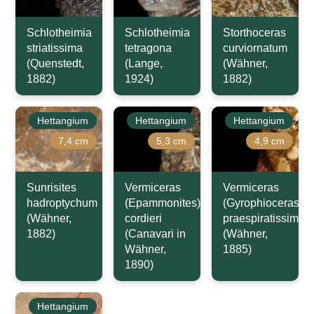
Schlotheimia
Schlotheimia
Storthoceras
striatissima
tetragona
curviornatum
(Quenstedt,
(Lange,
(Wähner,
1882)
1924)
1882)
Hettangium
Hettangium
Hettangium
7,4 cm
5,3 cm
4,9 cm
Sunrisites
Vermiceras
Vermiceras
hadroptychum
(Epammonites)
(Gyrophioceras)
(Wähner,
cordieri
praespiratissimus
1882)
(Canavari in
(Wähner,
Wähner,
1885)
1890)
Hettangium