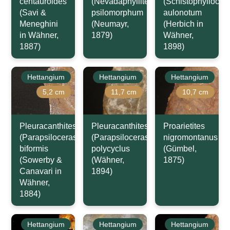
centauroides
(Nevadaphyllites)
(Schistophyllocer
(Savi &
psilomorphum
aulonotum
Meneghini
(Neumayr,
(Herbich in
in Wähner,
1879)
Wähner,
1887)
1898)
Hettangium
Hettangium
Hettangium
5,2 cm
11,7 cm
10,7 cm
Pleuracanthites
Pleuracanthites
Proarietites
(Parapsiloceras)
(Parapsiloceras)
nigromontanus
biformis
polycyclus
(Gümbel,
(Sowerby &
(Wähner,
1875)
Canavari in
1894)
Wähner,
1884)
Hettangium
Hettangium
Hettangium