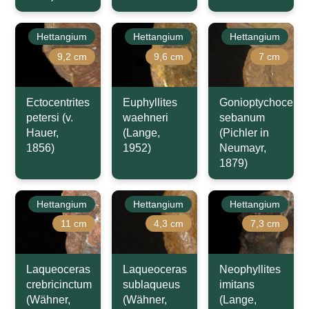
Hettangium
Hettangium
Hettangium
9,2 cm
9,6 cm
7 cm
Ectocentrites
Euphyllites
Gonioptychoceras
petersi (v.
waehneri
sebanum
Hauer,
(Lange,
(Pichler in
1856)
1952)
Neumayr,
1879)
Hettangium
Hettangium
Hettangium
11 cm
4,3 cm
7,3 cm
Laqueoceras
Laqueoceras
Neophyllites
crebricinctum
sublaqueus
imitans
(Wähner,
(Wähner,
(Lange,