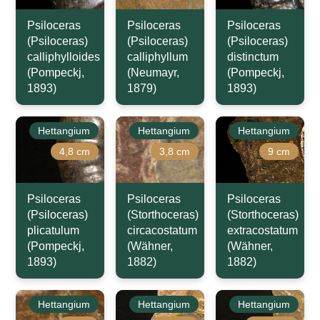
Psiloceras
Psiloceras
Psiloceras
(Psiloceras)
(Psiloceras)
(Psiloceras)
calliphylloides
calliphyllum
distinctum
(Pompeckj,
(Neumayr,
(Pompeckj,
1893)
1879)
1893)
Hettangium
Hettangium
Hettangium
4,8 cm
3,8 cm
9 cm
Psiloceras
Psiloceras
Psiloceras
(Psiloceras)
(Storthoceras)
(Storthoceras)
plicatulum
circacostatum
extracostatum
(Pompeckj,
(Wähner,
(Wähner,
1893)
1882)
1882)
Hettangium
Hettangium
Hettangium