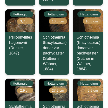
Hettangium
Hettangium
Hettangium
3,7 cm
13,8 cm
10,5 cm
Psilophyllites
Schlotheimia
Schlotheimia
hagenowii
(Encyloceras)
(Encyloceras)
(Dunker,
donar var.
donar var.
1847)
pachygaster
pachygaster
(Suttner in
(Suttner in
Wähner,
Wähner,
1884)
1884)
Hettangium
Hettangium
Hettangium
2,9 cm
27,3 cm
8,5 cm
Schlotheimia
Schlotheimia
Schlotheimia