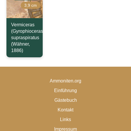
3,9 cm
Vermiceras
(Gyrophioceras)
supraspiratus
(Wähner,
1886)
Ammoniten.org
Einführung
Gästebuch
Kontakt
Links
Impressum