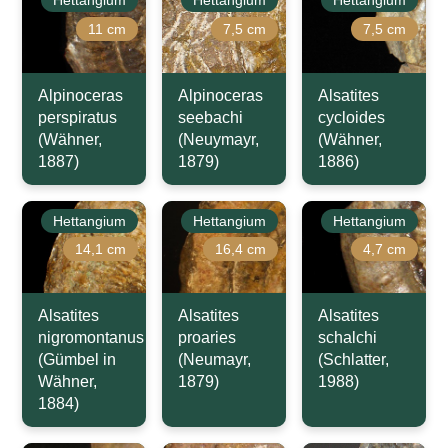
11 cm
7,5 cm
7,5 cm
Alpinoceras
Alpinoceras
Alsatites
perspiratus
seebachi
cycloides
(Wähner,
(Neuymayr,
(Wähner,
1887)
1879)
1886)
Hettangium
Hettangium
Hettangium
14,1 cm
16,4 cm
4,7 cm
Alsatites
Alsatites
Alsatites
nigromontanus
proaries
schalchi
(Gümbel in
(Neumayr,
(Schlatter,
Wähner,
1879)
1988)
1884)