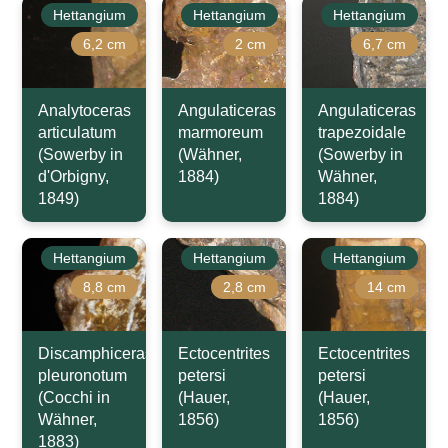
Hettangium
Hettangium
Hettangium
6,2 cm
2 cm
6,7 cm
Analytoceras
Angulaticeras
Angulaticeras
articulatum
marmoreum
trapezoidale
(Sowerby in
(Wähner,
(Sowerby in
d'Orbigny,
1884)
Wähner,
1849)
1884)
Hettangium
Hettangium
Hettangium
8,8 cm
2,8 cm
14 cm
Discamphiceras
Ectocentrites
Ectocentrites
pleuronotum
petersi
petersi
(Cocchi in
(Hauer,
(Hauer,
Wähner,
1856)
1856)
1883)