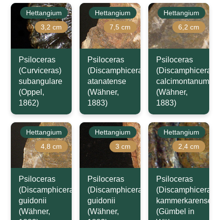
Hettangium
Hettangium
Hettangium
3,2 cm
7,5 cm
6,2 cm
Psiloceras
Psiloceras
Psiloceras
(Curviceras)
(Discamphiceras)
(Discamphiceras)
subangulare
atanatense
calcimontanum
(Oppel,
(Wähner,
(Wähner,
1862)
1883)
1883)
Hettangium
Hettangium
Hettangium
4,8 cm
3 cm
2,4 cm
Psiloceras
Psiloceras
Psiloceras
(Discamphiceras)
(Discamphiceras)
(Discamphiceras)
guidonii
guidonii
kammerkarense
(Wähner,
(Wähner,
(Gümbel in