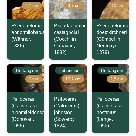
3,1 cm
3,7 cm
10 cm
Pseudaetomoceras
Pseudaetomoceras
Pseudaetomocera
abnormilobatus
castagnolai
doetzkirchneri
(Wähner,
(Cocchi in
(Gümbel in
1886)
Canavari,
Neumayr,
1882)
1879)
Hettangium
Hettangium
Hettangium
6 cm
12,2 cm
2,8 cm
Psiloceras
Psiloceras
Psiloceras
(Caloceras)
(Caloceras)
(Caloceras)
bloomfieldense
johnstoni
posttorus
(Donovan,
(Sowerby,
(Lange,
1956)
1824)
1952)