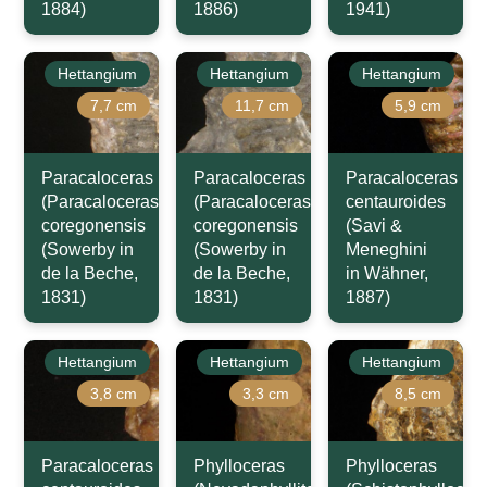
1884)
1886)
1941)
Hettangium
Hettangium
Hettangium
7,7 cm
11,7 cm
5,9 cm
Paracaloceras
Paracaloceras
Paracaloceras
(Paracaloceras)
(Paracaloceras)
centauroides
coregonensis
coregonensis
(Savi &
(Sowerby in
(Sowerby in
Meneghini
de la Beche,
de la Beche,
in Wähner,
1831)
1831)
1887)
Hettangium
Hettangium
Hettangium
3,8 cm
3,3 cm
8,5 cm
Paracaloceras
Phylloceras
Phylloceras