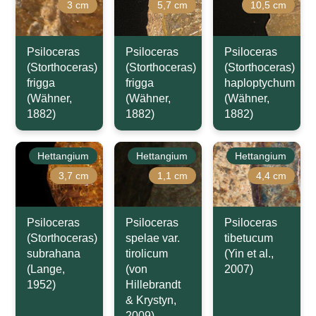
3 cm
5,7 cm
10,5 cm
Psiloceras
Psiloceras
Psiloceras
(Storthoceras)
(Storthoceras)
(Storthoceras)
frigga
frigga
haploptychum
(Wähner,
(Wähner,
(Wähner,
1882)
1882)
1882)
Hettangium
Hettangium
Hettangium
3,7 cm
1,1 cm
4,4 cm
Psiloceras
Psiloceras
Psiloceras
(Storthoceras)
spelae var.
tibetucum
subrahana
tirolicum
(Yin et al.,
(Lange,
(von
2007)
1952)
Hillebrandt
& Krystyn,
2009)