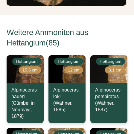
Weitere Ammoniten aus
Hettangium(85)
Hettangium
Hettangium
Hettangium
15,6 cm
12 cm
3,1 cm
Alpinoceras
Alpinoceras
Alpinoceras
haueri
loki
perspiratus
(Gümbel in
(Wähner,
(Wähner,
Neumayr,
1885)
1887)
1879)
Hettangium
Hettangium
Hettangium