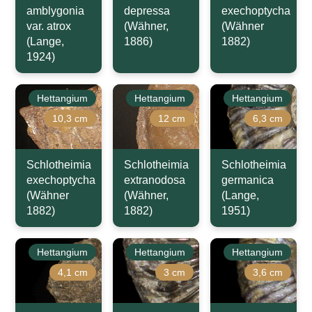
amblygonia
depressa
exechoptycha
var. atrox
(Wähner,
(Wähner
(Lange,
1886)
1882)
1924)
Hettangium
Hettangium
Hettangium
10,3 cm
12 cm
6,3 cm
Schlotheimia
Schlotheimia
Schlotheimia
exechoptycha
extranodosa
germanica
(Wähner
(Wähner,
(Lange,
1882)
1882)
1951)
Hettangium
Hettangium
Hettangium
4,1 cm
3 cm
3,6 cm