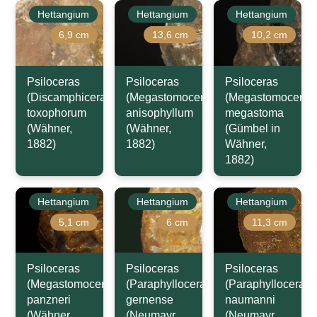
Hettangium
Hettangium
Hettangium
6,9 cm
13,6 cm
10,2 cm
Psiloceras
Psiloceras
Psiloceras
(Discamphiceras)
(Megastomoceras)
(Megastomoceras
toxophorum
anisophyllum
megastoma
(Wähner,
(Wähner,
(Gümbel in
1882)
1882)
Wähner,
1882)
Hettangium
Hettangium
Hettangium
5,1 cm
6 cm
11,3 cm
Psiloceras
Psiloceras
Psiloceras
(Megastomoceras)
(Paraphylloceras)
(Paraphylloceras)
panzneri
gernense
naumanni
(Wähner,
(Neumayr,
(Neumayr,