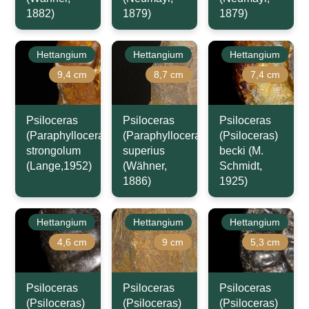
1882)
1879)
1879)
Hettangium
Hettangium
Hettangium
9,4 cm
8,7 cm
7,4 cm
Psiloceras
Psiloceras
Psiloceras
(Paraphylloceras)
(Paraphylloceras)
(Psiloceras)
strongolum
superius
becki (M.
(Lange,1952)
(Wähner,
Schmidt,
1886)
1925)
Hettangium
Hettangium
Hettangium
4,6 cm
9 cm
5,3 cm
Psiloceras
Psiloceras
Psiloceras
(Psiloceras)
(Psiloceras)
(Psiloceras)