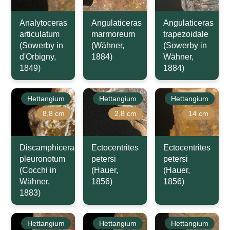
Analytoceras
Angulaticeras
Angulaticeras
articulatum
marmoreum
trapezoidale
(Sowerby in
(Wähner,
(Sowerby in
d'Orbigny,
1884)
Wähner,
1849)
1884)
Hettangium
Hettangium
Hettangium
8,8 cm
2,8 cm
14 cm
Discamphiceras
Ectocentrites
Ectocentrites
pleuronotum
petersi
petersi
(Cocchi in
(Hauer,
(Hauer,
Wähner,
1856)
1856)
1883)
Hettangium
Hettangium
Hettangium