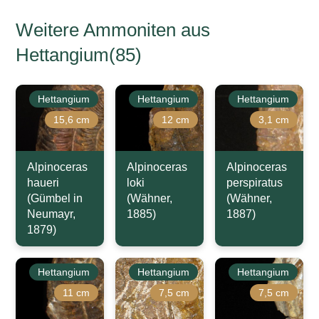
Weitere Ammoniten aus
Hettangium(85)
Hettangium
Hettangium
Hettangium
15,6 cm
12 cm
3,1 cm
Alpinoceras
Alpinoceras
Alpinoceras
haueri
loki
perspiratus
(Gümbel in
(Wähner,
(Wähner,
Neumayr,
1885)
1887)
1879)
Hettangium
Hettangium
Hettangium
11 cm
7,5 cm
7,5 cm