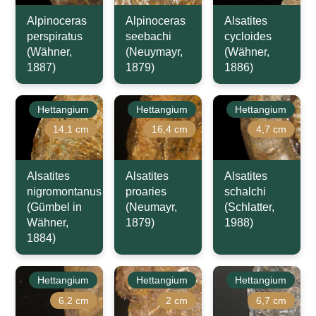
Alpinoceras
Alpinoceras
Alsatites
perspiratus
seebachi
cycloides
(Wähner,
(Neuymayr,
(Wähner,
1887)
1879)
1886)
Hettangium
Hettangium
Hettangium
14,1 cm
16,4 cm
4,7 cm
Alsatites
Alsatites
Alsatites
nigromontanus
proaries
schalchi
(Gümbel in
(Neumayr,
(Schlatter,
Wähner,
1879)
1988)
1884)
Hettangium
Hettangium
Hettangium
6,2 cm
2 cm
6,7 cm