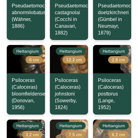
Pseudaetomoceras
Pseudaetomoceras
Pseudaetomocera
abnormilobatus
castagnolai
doetzkirchneri
(Wähner,
(Cocchi in
(Gümbel in
1886)
Canavari,
Neumayr,
1882)
1879)
Hettangium
Hettangium
Hettangium
6 cm
12,2 cm
2,8 cm
Psiloceras
Psiloceras
Psiloceras
(Caloceras)
(Caloceras)
(Caloceras)
bloomfieldense
johnstoni
posttorus
(Donovan,
(Sowerby,
(Lange,
1956)
1824)
1952)
Hettangium
Hettangium
Hettangium
3,2 cm
7,5 cm
6,2 cm