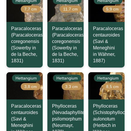
Hettangium
Hettangium
Hettangium
7,7 cm
11,7 cm
5,9 cm
Paracaloceras
Paracaloceras
Paracaloceras
(Paracaloceras)
(Paracaloceras)
centauroides
coregonensis
coregonensis
(Savi &
(Sowerby in
(Sowerby in
Meneghini
de la Beche,
de la Beche,
in Wähner,
1831)
1831)
1887)
Hettangium
Hettangium
Hettangium
3,8 cm
3,3 cm
8,5 cm
Paracaloceras
Phylloceras
Phylloceras
centauroides
(Nevadaphyllites)
(Schistophyllocer
(Savi &
psilomorphum
aulonotum
Meneghini
(Neumayr,
(Herbich in