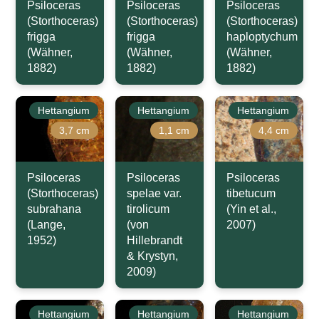
Psiloceras
Psiloceras
Psiloceras
(Storthoceras)
(Storthoceras)
(Storthoceras)
frigga
frigga
haploptychum
(Wähner,
(Wähner,
(Wähner,
1882)
1882)
1882)
Hettangium
Hettangium
Hettangium
3,7 cm
1,1 cm
4,4 cm
Psiloceras
Psiloceras
Psiloceras
(Storthoceras)
spelae var.
tibetucum
subrahana
tirolicum
(Yin et al.,
(Lange,
(von
2007)
1952)
Hillebrandt
& Krystyn,
2009)
Hettangium
Hettangium
Hettangium