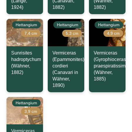
(Lange,
(Canavari,
(Wähner,
1924)
1882)
1882)
Hettangium
Hettangium
Hettangium
7,4 cm
5,3 cm
4,9 cm
Sunrisites
Vermiceras
Vermiceras
hadroptychum
(Epammonites)
(Gyrophioceras)
(Wähner,
cordieri
praespiratissimus
1882)
(Canavari in
(Wähner,
Wähner,
1885)
1890)
Hettangium
3,9 cm
Vermiceras