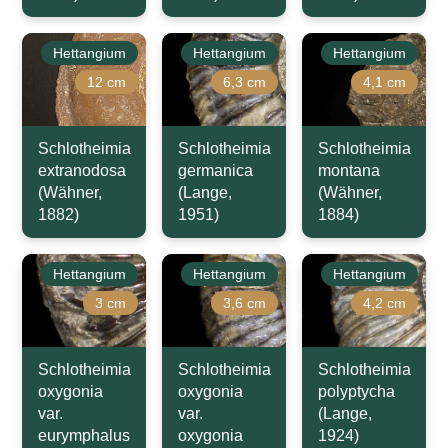
Hettangium
Hettangium
Hettangium
12 cm
6,3 cm
4,1 cm
Schlotheimia
Schlotheimia
Schlotheimia
extranodosa
germanica
montana
(Wähner,
(Lange,
(Wähner,
1882)
1951)
1884)
Hettangium
Hettangium
Hettangium
3 cm
3,6 cm
4,2 cm
Schlotheimia
Schlotheimia
Schlotheimia
oxygonia
oxygonia
polyptycha
var.
var.
(Lange,
eurymphalus
oxygonia
1924)