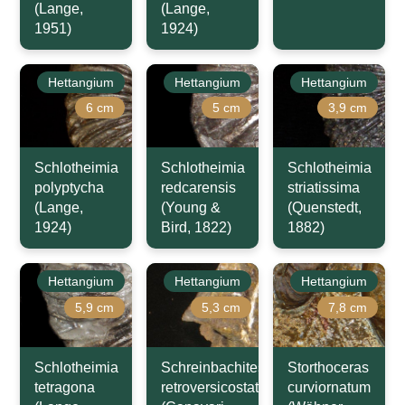
(Lange,
(Lange,
1951)
1924)
Hettangium
Hettangium
Hettangium
6 cm
5 cm
3,9 cm
Schlotheimia
Schlotheimia
Schlotheimia
polyptycha
redcarensis
striatissima
(Lange,
(Young &
(Quenstedt,
1924)
Bird, 1822)
1882)
Hettangium
Hettangium
Hettangium
5,9 cm
5,3 cm
7,8 cm
Schlotheimia
Schreinbachites
Storthoceras
tetragona
retroversicostatus
curviornatum