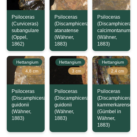
Psiloceras
Psiloceras
Psiloceras
(Curviceras)
(Discamphiceras)
(Discamphiceras)
subangulare
atanatense
calcimontanum
(Oppel,
(Wähner,
(Wähner,
1862)
1883)
1883)
Hettangium
Hettangium
Hettangium
4,8 cm
3 cm
2,4 cm
Psiloceras
Psiloceras
Psiloceras
(Discamphiceras)
(Discamphiceras)
(Discamphiceras)
guidonii
guidonii
kammerkarense
(Wähner,
(Wähner,
(Gümbel in
1883)
1883)
Wähner,
1883)