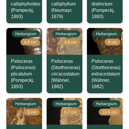
calliphylloides
calliphyllum
distinctum
(Pompeckj,
(Neumayr,
(Pompeckj,
1893)
1879)
1893)
Hettangium
Hettangium
Hettangium
4,8 cm
3,8 cm
9 cm
Psiloceras
Psiloceras
Psiloceras
(Psiloceras)
(Storthoceras)
(Storthoceras)
plicatulum
circacostatum
extracostatum
(Pompeckj,
(Wähner,
(Wähner,
1893)
1882)
1882)
Hettangium
Hettangium
Hettangium
3 cm
5,7 cm
10,5 cm