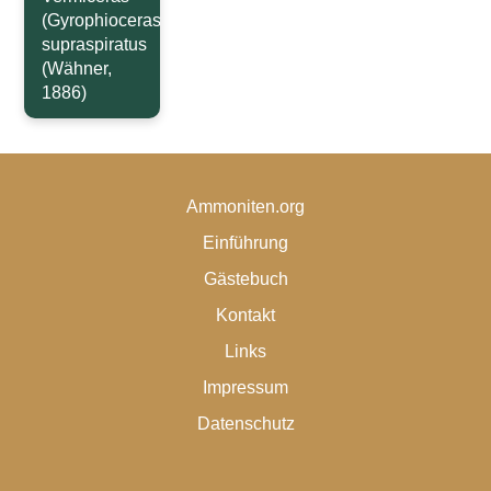
(Gyrophioceras)
supraspiratus
(Wähner,
1886)
Ammoniten.org
Einführung
Gästebuch
Kontakt
Links
Impressum
Datenschutz