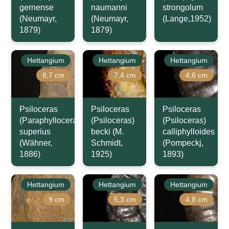
gernense
naumanni
strongolum
(Neumayr,
(Neumayr,
(Lange,1952)
1879)
1879)
Hettangium
Hettangium
Hettangium
8,7 cm
7,4 cm
4,6 cm
Psiloceras
Psiloceras
Psiloceras
(Paraphylloceras)
(Psiloceras)
(Psiloceras)
superius
becki (M.
calliphylloides
(Wähner,
Schmidt,
(Pompeckj,
1886)
1925)
1893)
Hettangium
Hettangium
Hettangium
9 cm
5,3 cm
4,8 cm