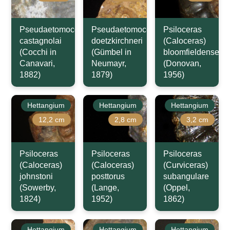
Pseudaetomoceras
Pseudaetomoceras
Psiloceras
castagnolai
doetzkirchneri
(Caloceras)
(Cocchi in
(Gümbel in
bloomfieldense
Canavari,
Neumayr,
(Donovan,
1882)
1879)
1956)
Hettangium
Hettangium
Hettangium
12,2 cm
2,8 cm
3,2 cm
Psiloceras
Psiloceras
Psiloceras
(Caloceras)
(Caloceras)
(Curviceras)
johnstoni
posttorus
subangulare
(Sowerby,
(Lange,
(Oppel,
1824)
1952)
1862)
Hettangium
Hettangium
Hettangium