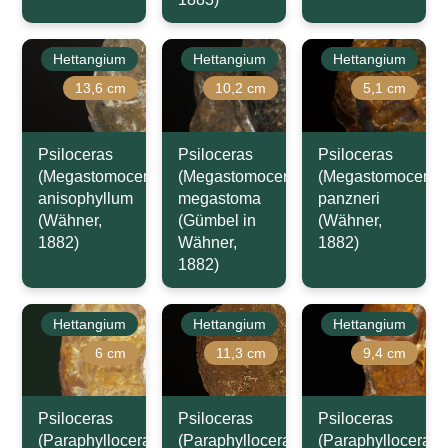
Hettangium
Hettangium
Hettangium
13,6 cm
10,2 cm
5,1 cm
Psiloceras
Psiloceras
Psiloceras
(Megastomoceras)
(Megastomoceras)
(Megastomoceras
anisophyllum
megastoma
panzneri
(Wähner,
(Gümbel in
(Wähner,
1882)
Wähner,
1882)
1882)
Hettangium
Hettangium
Hettangium
6 cm
11,3 cm
9,4 cm
Psiloceras
Psiloceras
Psiloceras
(Paraphylloceras)
(Paraphylloceras)
(Paraphylloceras)