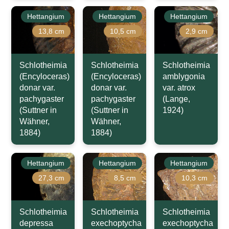
Hettangium
Hettangium
Hettangium
13,8 cm
10,5 cm
2,9 cm
Schlotheimia
Schlotheimia
Schlotheimia
(Encyloceras)
(Encyloceras)
amblygonia
donar var.
donar var.
var. atrox
pachygaster
pachygaster
(Lange,
(Suttner in
(Suttner in
1924)
Wähner,
Wähner,
1884)
1884)
Hettangium
Hettangium
Hettangium
27,3 cm
8,5 cm
10,3 cm
Schlotheimia
Schlotheimia
Schlotheimia
depressa
exechoptycha
exechoptycha