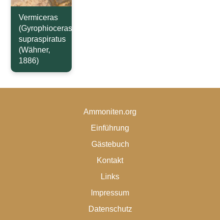
Vermiceras
(Gyrophioceras)
supraspiratus
(Wähner,
1886)
Ammoniten.org
Einführung
Gästebuch
Kontakt
Links
Impressum
Datenschutz