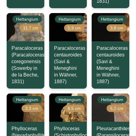
1831)
Hettangium
Hettangium
Hettangium
11,7 cm
5,9 cm
3,8 cm
Paracaloceras
Paracaloceras
Paracaloceras
(Paracaloceras)
centauroides
centauroides
coregonensis
(Savi &
(Savi &
(Sowerby in
Meneghini
Meneghini
de la Beche,
in Wähner,
in Wähner,
1831)
1887)
1887)
Hettangium
Hettangium
Hettangium
3,3 cm
8,5 cm
5,2 cm
Phylloceras
Phylloceras
Pleuracanthites
(Nevadaphyllites)
(Schistophylloceras)
(Parapsiloceras)