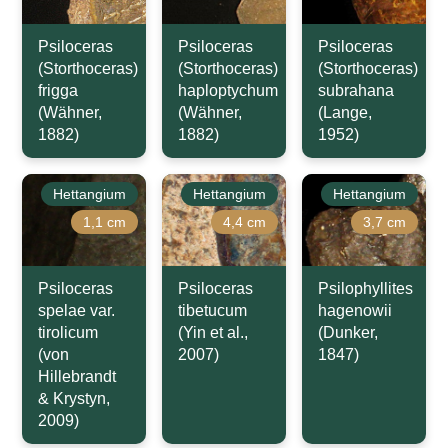
Psiloceras
Psiloceras
Psiloceras
(Storthoceras)
(Storthoceras)
(Storthoceras)
frigga
haploptychum
subrahana
(Wähner,
(Wähner,
(Lange,
1882)
1882)
1952)
Hettangium
Hettangium
Hettangium
1,1 cm
4,4 cm
3,7 cm
Psiloceras
Psiloceras
Psilophyllites
spelae var.
tibetucum
hagenowii
tirolicum
(Yin et al.,
(Dunker,
(von
2007)
1847)
Hillebrandt
& Krystyn,
2009)