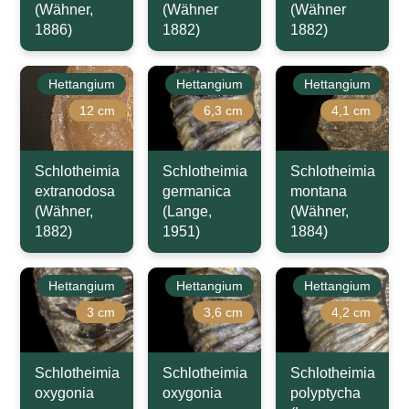
(Wähner,
(Wähner
(Wähner
1886)
1882)
1882)
Hettangium
Hettangium
Hettangium
12 cm
6,3 cm
4,1 cm
Schlotheimia
Schlotheimia
Schlotheimia
extranodosa
germanica
montana
(Wähner,
(Lange,
(Wähner,
1882)
1951)
1884)
Hettangium
Hettangium
Hettangium
3 cm
3,6 cm
4,2 cm
Schlotheimia
Schlotheimia
Schlotheimia
oxygonia
oxygonia
polyptycha