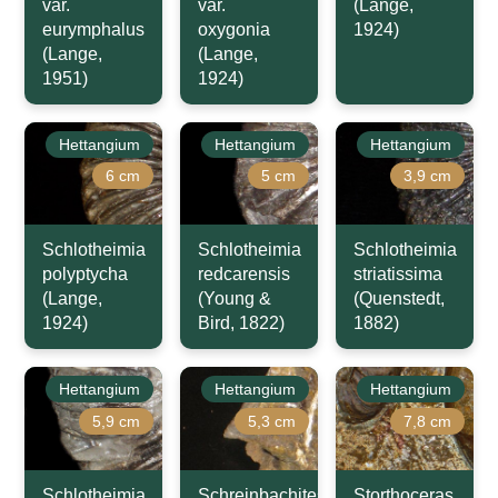
var.
var.
(Lange,
eurymphalus
oxygonia
1924)
(Lange,
(Lange,
1951)
1924)
Hettangium
Hettangium
Hettangium
6 cm
5 cm
3,9 cm
Schlotheimia
Schlotheimia
Schlotheimia
polyptycha
redcarensis
striatissima
(Lange,
(Young &
(Quenstedt,
1924)
Bird, 1822)
1882)
Hettangium
Hettangium
Hettangium
5,9 cm
5,3 cm
7,8 cm
Schlotheimia
Schreinbachites
Storthoceras