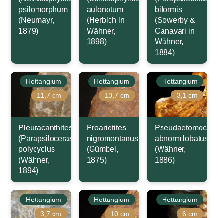
psilomorphum
aulonotum
biformis
(Neumayr,
(Herbich in
(Sowerby &
1879)
Wähner,
Canavari in
1898)
Wähner,
1884)
Hettangium
Hettangium
Hettangium
11,7 cm
10,7 cm
3,1 cm
Pleuracanthites
Proarietites
Pseudaetomocera
(Parapsiloceras)
nigromontanus
abnormilobatus
polycyclus
(Gümbel,
(Wähner,
(Wähner,
1875)
1886)
1894)
Hettangium
Hettangium
Hettangium
3,7 cm
10 cm
6 cm