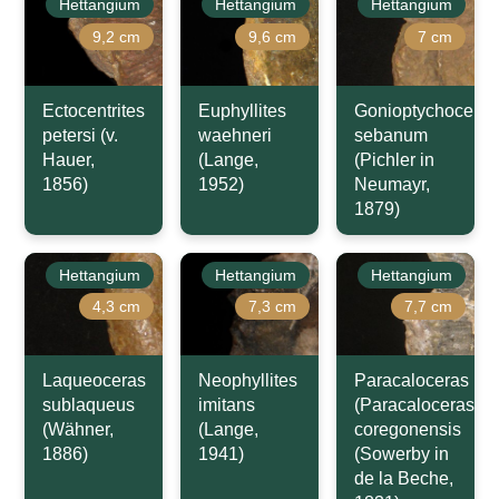
Hettangium
Hettangium
Hettangium
9,2 cm
9,6 cm
7 cm
Ectocentrites
Euphyllites
Gonioptychoceras
petersi (v.
waehneri
sebanum
Hauer,
(Lange,
(Pichler in
1856)
1952)
Neumayr,
1879)
Hettangium
Hettangium
Hettangium
4,3 cm
7,3 cm
7,7 cm
Laqueoceras
Neophyllites
Paracaloceras
sublaqueus
imitans
(Paracaloceras)
(Wähner,
(Lange,
coregonensis
1886)
1941)
(Sowerby in
de la Beche,