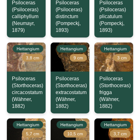
Psiloceras
Psiloceras
Psiloceras
(Psiloceras)
(Psiloceras)
(Psiloceras)
calliphyllum
distinctum
plicatulum
(Neumayr,
(Pompeckj,
(Pompeckj,
1879)
1893)
1893)
Hettangium
Hettangium
Hettangium
3,8 cm
9 cm
3 cm
Psiloceras
Psiloceras
Psiloceras
(Storthoceras)
(Storthoceras)
(Storthoceras)
circacostatum
extracostatum
frigga
(Wähner,
(Wähner,
(Wähner,
1882)
1882)
1882)
Hettangium
Hettangium
Hettangium
5,7 cm
10,5 cm
3,7 cm