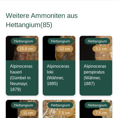
Weitere Ammoniten aus
Hettangium(85)
Hettangium
Hettangium
Hettangium
15,6 cm
12 cm
3,1 cm
Alpinoceras
Alpinoceras
Alpinoceras
haueri
loki
perspiratus
(Gümbel in
(Wähner,
(Wähner,
Neumayr,
1885)
1887)
1879)
Hettangium
Hettangium
Hettangium
11 cm
7,5 cm
7,5 cm