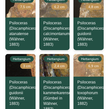
7,5 cm
6,2 cm
4,8 cm
Psiloceras
Psiloceras
Psiloceras
(Discamphiceras)
(Discamphiceras)
(Discamphiceras)
atanatense
calcimontanum
guidonii
(Wähner,
(Wähner,
(Wähner,
1883)
1883)
1883)
Hettangium
Hettangium
Hettangium
3 cm
2,4 cm
6,9 cm
Psiloceras
Psiloceras
Psiloceras
(Discamphiceras)
(Discamphiceras)
(Discamphiceras)
guidonii
kammerkarense
toxophorum
(Wähner,
(Gümbel in
(Wähner,
1883)
Wähner,
1882)
1883)