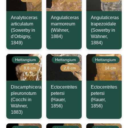
Analytoceras
Angulaticeras
Angulaticeras
articulatum
marmoreum
trapezoidale
(Sowerby in
(Wähner,
(Sowerby in
d'Orbigny,
1884)
Wähner,
1849)
1884)
Hettangium
Hettangium
Hettangium
8,8 cm
2,8 cm
14 cm
Discamphiceras
Ectocentrites
Ectocentrites
pleuronotum
petersi
petersi
(Cocchi in
(Hauer,
(Hauer,
Wähner,
1856)
1856)
1883)