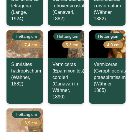
tetragona
retroversicostatus
curviornatum
(Lange,
(Canavari,
(Wähner,
1924)
1882)
1882)
Hettangium
Hettangium
Hettangium
7,4 cm
5,3 cm
4,9 cm
Sunrisites
Vermiceras
Vermiceras
hadroptychum
(Epammonites)
(Gyrophioceras)
(Wähner,
cordieri
praespiratissimus
1882)
(Canavari in
(Wähner,
Wähner,
1885)
1890)
Hettangium
3,9 cm