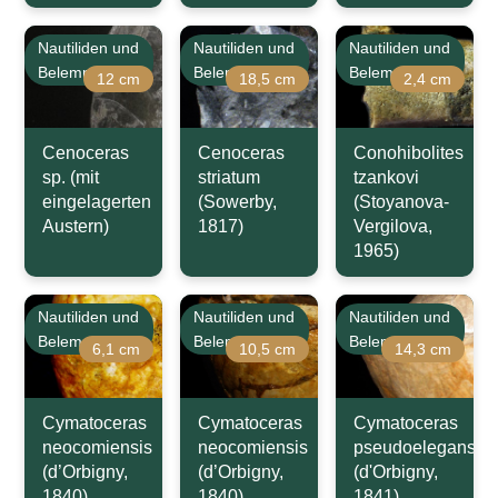
Nautiliden und
Nautiliden und
Nautiliden und
Belemniten
Belemniten
Belemniten
12 cm
18,5 cm
2,4 cm
Cenoceras
Cenoceras
Conohibolites
sp. (mit
striatum
tzankovi
eingelagerten
(Sowerby,
(Stoyanova-
Austern)
1817)
Vergilova,
1965)
Nautiliden und
Nautiliden und
Nautiliden und
Belemniten
Belemniten
Belemniten
6,1 cm
10,5 cm
14,3 cm
Cymatoceras
Cymatoceras
Cymatoceras
neocomiensis
neocomiensis
pseudoelegans
(d’Orbigny,
(d’Orbigny,
(d'Orbigny,
1840)
1840)
1841)