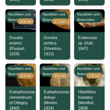
Nautiliden und
Nautiliden und
Nautiliden und
Belemniten
Belemniten
Belemniten
3,4 cm
1,7 cm
Duvalia
Duvalia
Endoceras
emerici
pontica
sp. (Hall,
(Raspail,
(Shvetsov,
1847)
1829)
1913)
Nautiliden und
Nautiliden und
Nautiliden und
Belemniten
Belemniten
Belemniten
4,3 cm
9,2 cm
2,9 cm
Eutrephoceras
Eutrephoceras
Hibolithes
clementinum
dekayi
hastatus
(d’Orbigny,
(Morton,
(Montfort,
1840)
1834)
1808)