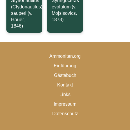
Styrionautilus
Syringoceras
(Clydonautilus)
evolutum (v.
sauperi (v.
Mojsisovics,
Hauer,
1873)
1846)
Ammoniten.org
Einführung
Gästebuch
Kontakt
Links
Impressum
Datenschutz