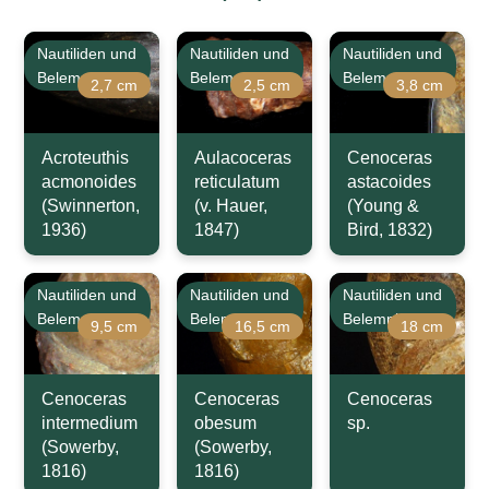
Nautiliden und
Nautiliden und
Nautiliden und
Belemniten
Belemniten
Belemniten
2,7 cm
2,5 cm
3,8 cm
Acroteuthis
Aulacoceras
Cenoceras
acmonoides
reticulatum
astacoides
(Swinnerton,
(v. Hauer,
(Young &
1936)
1847)
Bird, 1832)
Nautiliden und
Nautiliden und
Nautiliden und
Belemniten
Belemniten
Belemniten
9,5 cm
16,5 cm
18 cm
Cenoceras
Cenoceras
Cenoceras
intermedium
obesum
sp.
(Sowerby,
(Sowerby,
1816)
1816)