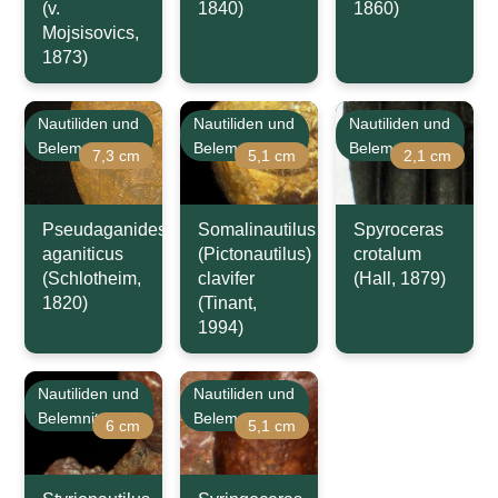
(v.
1840)
1860)
Mojsisovics,
1873)
Nautiliden und
Nautiliden und
Nautiliden und
Belemniten
Belemniten
Belemniten
7,3 cm
5,1 cm
2,1 cm
Pseudaganides
Somalinautilus
Spyroceras
aganiticus
(Pictonautilus)
crotalum
(Schlotheim,
clavifer
(Hall, 1879)
1820)
(Tinant,
1994)
Nautiliden und
Nautiliden und
Belemniten
Belemniten
6 cm
5,1 cm