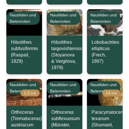
Nautiliden und
Nautiliden und
Nautiliden und
Belemniten
Belemniten
Belemniten
Hibolithes
Hibolithes
Lobobactrites
subfusiformis
targovishtensis
ellipticus
(Raspail,
(Stoyanova
(Frech,
1829)
& Vergilova,
1897)
1979)
Nautiliden und
Nautiliden und
Nautiliden und
Belemniten
Belemniten
Belemniten
1,3 cm
14 cm
Orthoceras
Orthoceras
Paracymatoceras
(Trematoceras)
subflexuosum
texanum
austriacum
(Münster,
(Shumard,