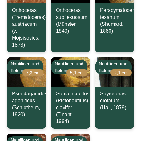
Orthoceras
Orthoceras
Paracymatoceras
(Trematoceras)
subflexuosum
texanum
austriacum
(Münster,
(Shumard,
(v.
1840)
1860)
Mojsisovics,
1873)
Nautiliden und
Nautiliden und
Nautiliden und
Belemniten
Belemniten
Belemniten
7,3 cm
5,1 cm
2,1 cm
Pseudaganides
Somalinautilus
Spyroceras
aganiticus
(Pictonautilus)
crotalum
(Schlotheim,
clavifer
(Hall, 1879)
1820)
(Tinant,
1994)
Nautiliden und
Nautiliden und