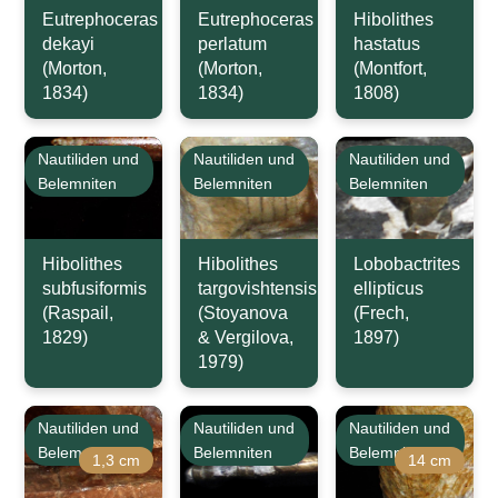
Eutrephoceras
Eutrephoceras
Hibolithes
dekayi
perlatum
hastatus
(Morton,
(Morton,
(Montfort,
1834)
1834)
1808)
Nautiliden und
Nautiliden und
Nautiliden und
Belemniten
Belemniten
Belemniten
Hibolithes
Hibolithes
Lobobactrites
subfusiformis
targovishtensis
ellipticus
(Raspail,
(Stoyanova
(Frech,
1829)
& Vergilova,
1897)
1979)
Nautiliden und
Nautiliden und
Nautiliden und
Belemniten
Belemniten
Belemniten
1,3 cm
14 cm