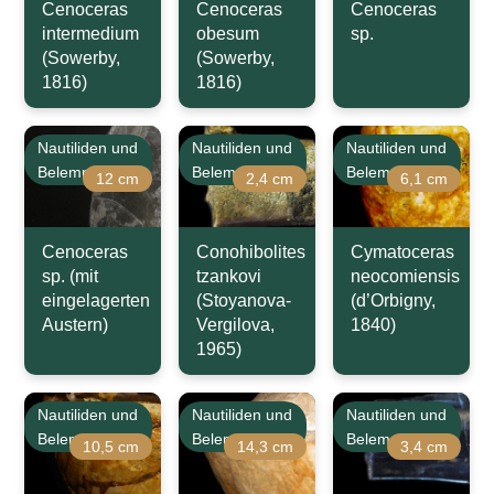
Cenoceras
Cenoceras
Cenoceras
intermedium
obesum
sp.
(Sowerby,
(Sowerby,
1816)
1816)
Nautiliden und
Nautiliden und
Nautiliden und
Belemniten
Belemniten
Belemniten
12 cm
2,4 cm
6,1 cm
Cenoceras
Conohibolites
Cymatoceras
sp. (mit
tzankovi
neocomiensis
eingelagerten
(Stoyanova-
(d’Orbigny,
Austern)
Vergilova,
1840)
1965)
Nautiliden und
Nautiliden und
Nautiliden und
Belemniten
Belemniten
Belemniten
10,5 cm
14,3 cm
3,4 cm