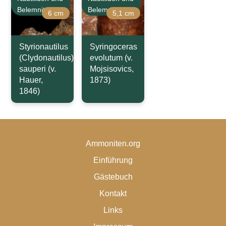
Belemniten
Belemniten
6 cm
5,1 cm
Styrionautilus
Syringoceras
(Clydonautilus)
evolutum (v.
sauperi (v.
Mojsisovics,
Hauer,
1873)
1846)
Ammoniten.org
Einführung
Gästebuch
Kontakt
Links