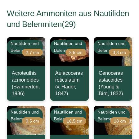
Weitere Ammoniten aus Nautiliden
und Belemniten(29)
Nautiliden und
Nautiliden und
Nautiliden und
Belemniten
Belemniten
Belemniten
2,7 cm
2,5 cm
3,8 cm
Acroteuthis
Aulacoceras
Cenoceras
acmonoides
reticulatum
astacoides
(Swinnerton,
(v. Hauer,
(Young &
1936)
1847)
Bird, 1832)
Nautiliden und
Nautiliden und
Nautiliden und
Belemniten
Belemniten
Belemniten
9,5 cm
16,5 cm
18 cm