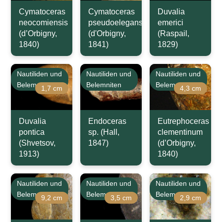
Cymatoceras
Cymatoceras
Duvalia
neocomiensis
pseudoelegans
emerici
(d’Orbigny,
(d'Orbigny,
(Raspail,
1840)
1841)
1829)
Nautiliden und
Nautiliden und
Nautiliden und
Belemniten
Belemniten
Belemniten
1,7 cm
4,3 cm
Duvalia
Endoceras
Eutrephoceras
pontica
sp. (Hall,
clementinum
(Shvetsov,
1847)
(d’Orbigny,
1913)
1840)
Nautiliden und
Nautiliden und
Nautiliden und
Belemniten
Belemniten
Belemniten
9,2 cm
3,5 cm
2,9 cm