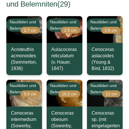
und Belemniten(29)
Nautiliden und
Nautiliden und
Nautiliden und
Belemniten
Belemniten
Belemniten
2,7 cm
2,5 cm
3,8 cm
Acroteuthis
Aulacoceras
Cenoceras
acmonoides
reticulatum
astacoides
(Swinnerton,
(v. Hauer,
(Young &
1936)
1847)
Bird, 1832)
Nautiliden und
Nautiliden und
Nautiliden und
Belemniten
Belemniten
Belemniten
9,5 cm
16,5 cm
12 cm
Cenoceras
Cenoceras
Cenoceras
intermedium
obesum
sp. (mit
(Sowerby,
(Sowerby,
eingelagerten