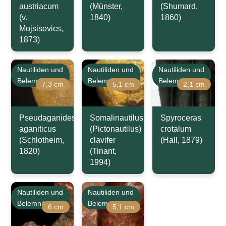
austriacum
(Münster,
(Shumard,
(v.
1840)
1860)
Mojsisovics,
1873)
Nautiliden und
Nautiliden und
Nautiliden und
Belemniten
Belemniten
Belemniten
7,3 cm
5,1 cm
2,1 cm
Pseudaganides
Somalinautilus
Spyroceras
aganiticus
(Pictonautilus)
crotalum
(Schlotheim,
clavifer
(Hall, 1879)
1820)
(Tinant,
1994)
Nautiliden und
Nautiliden und
Belemniten
Belemniten
6 cm
5,1 cm