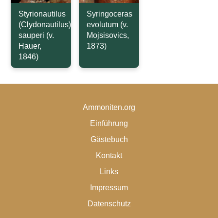
Styrionautilus
Syringoceras
(Clydonautilus)
evolutum (v.
sauperi (v.
Mojsisovics,
Hauer,
1873)
1846)
Ammoniten.org
Einführung
Gästebuch
Kontakt
Links
Impressum
Datenschutz