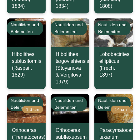
1834)
1834)
1808)
Nautiliden und
Nautiliden und
Nautiliden und
Belemniten
Belemniten
Belemniten
Hibolithes
Hibolithes
Lobobactrites
subfusiformis
targovishtensis
ellipticus
(Raspail,
(Stoyanova
(Frech,
1829)
& Vergilova,
1897)
1979)
Nautiliden und
Nautiliden und
Nautiliden und
Belemniten
Belemniten
Belemniten
1,3 cm
14 cm
Orthoceras
Orthoceras
Paracymatoceras
(Trematoceras)
subflexuosum
texanum