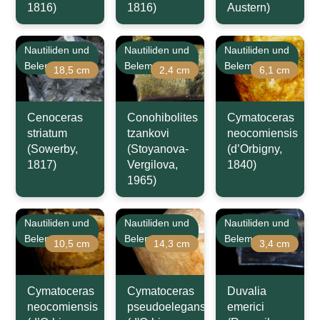
1816)
1816)
Austern)
Nautiliden und
Nautiliden und
Nautiliden und
Belemniten
Belemniten
Belemniten
18,5 cm
2,4 cm
6,1 cm
Cenoceras
Conohibolites
Cymatoceras
striatum
tzankovi
neocomiensis
(Sowerby,
(Stoyanova-
(d’Orbigny,
1817)
Vergilova,
1840)
1965)
Nautiliden und
Nautiliden und
Nautiliden und
Belemniten
Belemniten
Belemniten
10,5 cm
14,3 cm
3,4 cm
Cymatoceras
Cymatoceras
Duvalia
neocomiensis
pseudoelegans
emerici