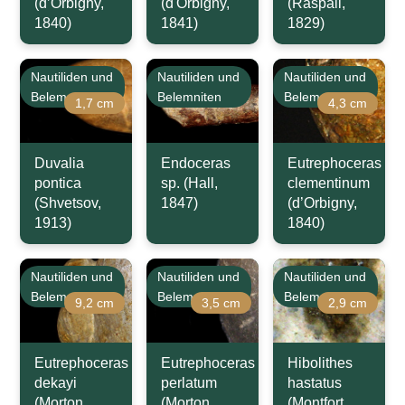
(d’Orbigny,
(d'Orbigny,
(Raspail,
1840)
1841)
1829)
Nautiliden und
Nautiliden und
Nautiliden und
Belemniten
Belemniten
Belemniten
1,7 cm
4,3 cm
Duvalia
Endoceras
Eutrephoceras
pontica
sp. (Hall,
clementinum
(Shvetsov,
1847)
(d’Orbigny,
1913)
1840)
Nautiliden und
Nautiliden und
Nautiliden und
Belemniten
Belemniten
Belemniten
9,2 cm
3,5 cm
2,9 cm
Eutrephoceras
Eutrephoceras
Hibolithes
dekayi
perlatum
hastatus
(Morton,
(Morton,
(Montfort,