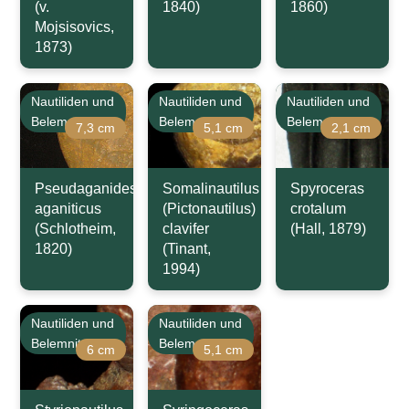
(v.
1840)
1860)
Mojsisovics,
1873)
Nautiliden und
Nautiliden und
Nautiliden und
Belemniten
Belemniten
Belemniten
7,3 cm
5,1 cm
2,1 cm
Pseudaganides
Somalinautilus
Spyroceras
aganiticus
(Pictonautilus)
crotalum
(Schlotheim,
clavifer
(Hall, 1879)
1820)
(Tinant,
1994)
Nautiliden und
Nautiliden und
Belemniten
Belemniten
6 cm
5,1 cm