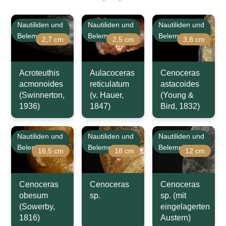
Nautiliden und
Nautiliden und
Nautiliden und
Belemniten
Belemniten
Belemniten
2,7 cm
2,5 cm
3,8 cm
Acroteuthis
Aulacoceras
Cenoceras
acmonoides
reticulatum
astacoides
(Swinnerton,
(v. Hauer,
(Young &
1936)
1847)
Bird, 1832)
Nautiliden und
Nautiliden und
Nautiliden und
Belemniten
Belemniten
Belemniten
16,5 cm
18 cm
12 cm
Cenoceras
Cenoceras
Cenoceras
obesum
sp.
sp. (mit
(Sowerby,
eingelagerten
1816)
Austern)