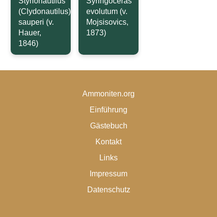
Styrionautilus
Syringoceras
(Clydonautilus)
evolutum (v.
sauperi (v.
Mojsisovics,
Hauer,
1873)
1846)
Ammoniten.org
Einführung
Gästebuch
Kontakt
Links
Impressum
Datenschutz