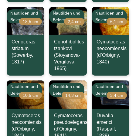
Nautiliden und
Nautiliden und
Nautiliden und
Belemniten
Belemniten
Belemniten
18,5 cm
2,4 cm
6,1 cm
Cenoceras
Conohibolites
Cymatoceras
striatum
tzankovi
neocomiensis
(Sowerby,
(Stoyanova-
(d’Orbigny,
1817)
Vergilova,
1840)
1965)
Nautiliden und
Nautiliden und
Nautiliden und
Belemniten
Belemniten
Belemniten
10,5 cm
14,3 cm
3,4 cm
Cymatoceras
Cymatoceras
Duvalia
neocomiensis
pseudoelegans
emerici
(d’Orbigny,
(d'Orbigny,
(Raspail,
1840)
1841)
1829)