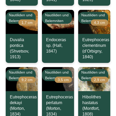
Nautiliden und
Nautiliden und
Nautiliden und
Belemniten
Belemniten
Belemniten
1,7 cm
4,3 cm
Duvalia
Endoceras
Eutrephoceras
pontica
sp. (Hall,
clementinum
(Shvetsov,
1847)
(d’Orbigny,
1913)
1840)
Nautiliden und
Nautiliden und
Nautiliden und
Belemniten
Belemniten
Belemniten
9,2 cm
3,5 cm
2,9 cm
Eutrephoceras
Eutrephoceras
Hibolithes
dekayi
perlatum
hastatus
(Morton,
(Morton,
(Montfort,
1834)
1834)
1808)