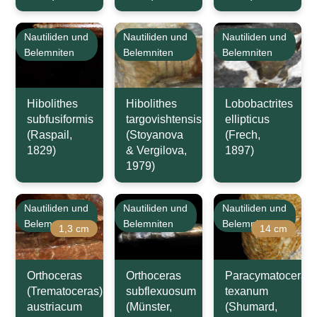
Nautiliden und
Nautiliden und
Nautiliden und
Belemniten
Belemniten
Belemniten
Hibolithes
Hibolithes
Lobobactrites
subfusiformis
targovishtensis
ellipticus
(Raspail,
(Stoyanova
(Frech,
1829)
& Vergilova,
1897)
1979)
Nautiliden und
Nautiliden und
Nautiliden und
Belemniten
Belemniten
Belemniten
1,3 cm
14 cm
Orthoceras
Orthoceras
Paracymatoceras
(Trematoceras)
subflexuosum
texanum
austriacum
(Münster,
(Shumard,