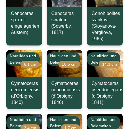
Cenoceras
Cenoceras
Conohibolites
sp. (mit
striatum
tzankovi
eingelagerten
(Sowerby,
(Stoyanova-
Austern)
1817)
Vergilova,
1965)
Nautiliden und
Nautiliden und
Nautiliden und
Belemniten
Belemniten
Belemniten
6,1 cm
10,5 cm
14,3 cm
Cymatoceras
Cymatoceras
Cymatoceras
neocomiensis
neocomiensis
pseudoelegans
(d’Orbigny,
(d’Orbigny,
(d'Orbigny,
1840)
1840)
1841)
Nautiliden und
Nautiliden und
Nautiliden und
Belemniten
Belemniten
Belemniten
3,4 cm
1,7 cm