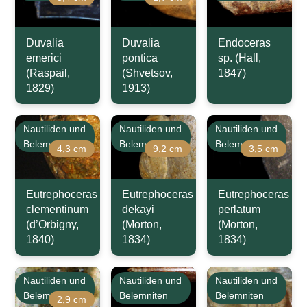
Duvalia
Duvalia
Endoceras
emerici
pontica
sp. (Hall,
(Raspail,
(Shvetsov,
1847)
1829)
1913)
Nautiliden und
Nautiliden und
Nautiliden und
Belemniten
Belemniten
Belemniten
4,3 cm
9,2 cm
3,5 cm
Eutrephoceras
Eutrephoceras
Eutrephoceras
clementinum
dekayi
perlatum
(d’Orbigny,
(Morton,
(Morton,
1840)
1834)
1834)
Nautiliden und
Nautiliden und
Nautiliden und
Belemniten
Belemniten
Belemniten
2,9 cm