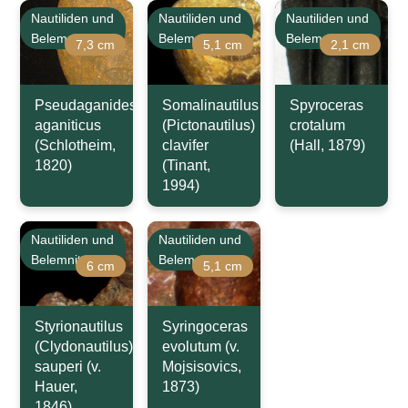
Nautiliden und
Nautiliden und
Nautiliden und
Belemniten
Belemniten
Belemniten
7,3 cm
5,1 cm
2,1 cm
Pseudaganides
Somalinautilus
Spyroceras
aganiticus
(Pictonautilus)
crotalum
(Schlotheim,
clavifer
(Hall, 1879)
1820)
(Tinant,
1994)
Nautiliden und
Nautiliden und
Belemniten
Belemniten
6 cm
5,1 cm
Styrionautilus
Syringoceras
(Clydonautilus)
evolutum (v.
sauperi (v.
Mojsisovics,
Hauer,
1873)
1846)