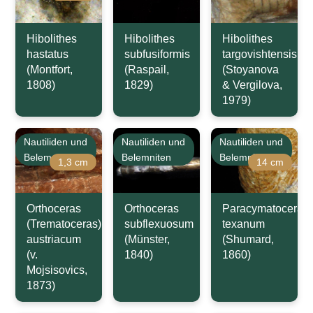
Hibolithes
Hibolithes
Hibolithes
hastatus
subfusiformis
targovishtensis
(Montfort,
(Raspail,
(Stoyanova
1808)
1829)
& Vergilova,
1979)
Nautiliden und
Nautiliden und
Nautiliden und
Belemniten
Belemniten
Belemniten
1,3 cm
14 cm
Orthoceras
Orthoceras
Paracymatoceras
(Trematoceras)
subflexuosum
texanum
austriacum
(Münster,
(Shumard,
(v.
1840)
1860)
Mojsisovics,
1873)