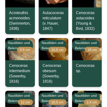
Acroteuthis
Aulacoceras
Cenoceras
acmonoides
reticulatum
astacoides
(Swinnerton,
(v. Hauer,
(Young &
1936)
1847)
Bird, 1832)
Nautiliden und
Nautiliden und
Nautiliden und
Belemniten
Belemniten
Belemniten
9,5 cm
16,5 cm
18 cm
Cenoceras
Cenoceras
Cenoceras
intermedium
obesum
sp.
(Sowerby,
(Sowerby,
1816)
1816)
Nautiliden und
Nautiliden und
Nautiliden und
Belemniten
Belemniten
Belemniten
12 cm
18,5 cm
2,4 cm