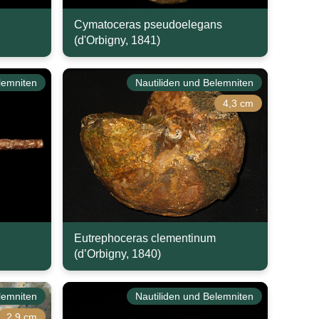
Cymatoceras pseudoelegans
(d'Orbigny, 1841)
lemniten
Nautiliden und Belemniten
4,3 cm
Eutrephoceras clementinum
(d’Orbigny, 1840)
lemniten
Nautiliden und Belemniten
2,9 cm