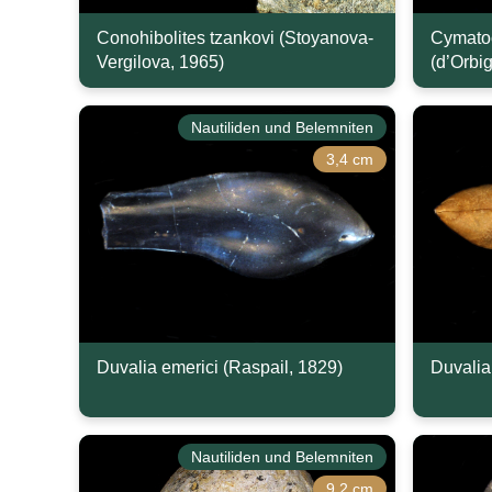
Conohibolites tzankovi (Stoyanova-
Cymato
Vergilova, 1965)
(d’Orbi
Nautiliden und Belemniten
3,4 cm
Duvalia emerici (Raspail, 1829)
Duvalia
Nautiliden und Belemniten
9,2 cm