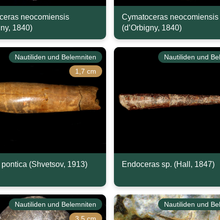
ceras neocomiensis
Cymatoceras neocomiensis
gny, 1840)
(d’Orbigny, 1840)
Nautiliden und Belemniten
Nautiliden und Be
1,7 cm
 pontica (Shvetsov, 1913)
Endoceras sp. (Hall, 1847)
Nautiliden und Belemniten
Nautiliden und Be
3,5 cm