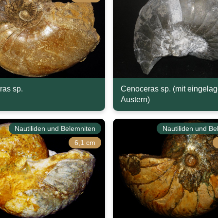
as sp.
Cenoceras sp. (mit eingelag
Austern)
Nautiliden und Belemniten
Nautiliden und Be
6,1 cm