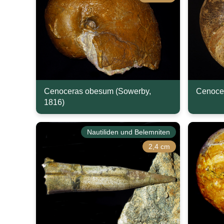
Cenoceras obesum (Sowerby,
Cenocer
1816)
Nautiliden und Belemniten
2,4 cm