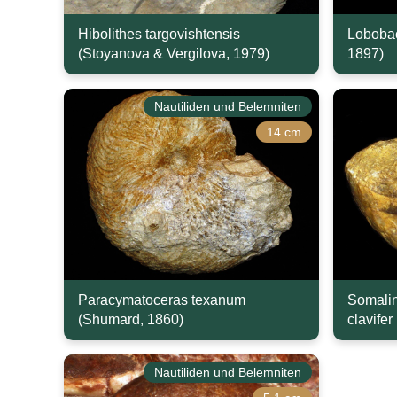
Hibolithes targovishtensis
Lobobact
(Stoyanova & Vergilova, 1979)
1897)
Nautiliden und Belemniten
14 cm
Paracymatoceras texanum
Somalin
(Shumard, 1860)
clavifer
Nautiliden und Belemniten