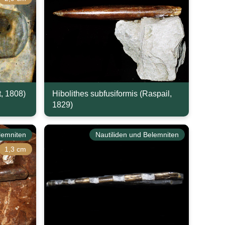
t, 1808)
Hibolithes subfusiformis (Raspail,
1829)
lemniten
Nautiliden und Belemniten
1,3 cm