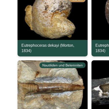
Eutrephoceras dekayi (Morton,
Eutreph
1834)
1834)
Nautiliden und Belemniten