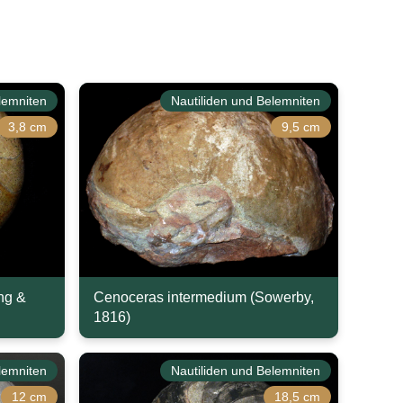
lemniten
Nautiliden und Belemniten
3,8 cm
9,5 cm
ng &
Cenoceras intermedium (Sowerby,
1816)
lemniten
Nautiliden und Belemniten
12 cm
18,5 cm