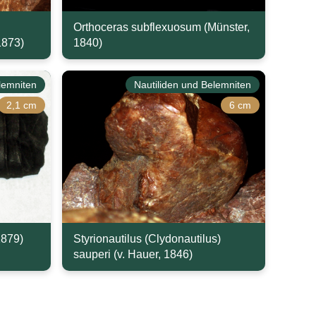
Orthoceras subflexuosum (Münster,
1873)
1840)
lemniten
Nautiliden und Belemniten
2,1 cm
6 cm
1879)
Styrionautilus (Clydonautilus)
sauperi (v. Hauer, 1846)