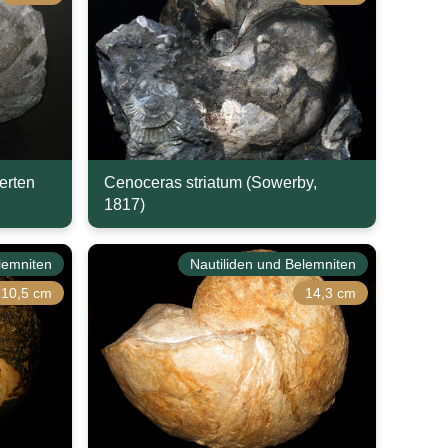
erten
Cenoceras striatum (Sowerby,
1817)
lemniten
Nautiliden und Belemniten
10,5 cm
14,3 cm