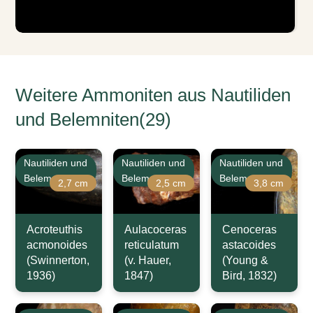
Weitere Ammoniten aus Nautiliden
und Belemniten(29)
Nautiliden und
Nautiliden und
Nautiliden und
Belemniten
Belemniten
Belemniten
2,7 cm
2,5 cm
3,8 cm
Acroteuthis
Aulacoceras
Cenoceras
acmonoides
reticulatum
astacoides
(Swinnerton,
(v. Hauer,
(Young &
1936)
1847)
Bird, 1832)