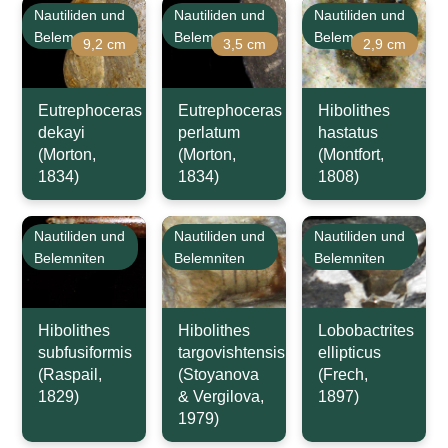
Nautiliden und
Nautiliden und
Nautiliden und
Belemniten
Belemniten
Belemniten
9,2 cm
3,5 cm
2,9 cm
Eutrephoceras
Eutrephoceras
Hibolithes
dekayi
perlatum
hastatus
(Morton,
(Morton,
(Montfort,
1834)
1834)
1808)
Nautiliden und
Nautiliden und
Nautiliden und
Belemniten
Belemniten
Belemniten
Hibolithes
Hibolithes
Lobobactrites
subfusiformis
targovishtensis
ellipticus
(Raspail,
(Stoyanova
(Frech,
1829)
& Vergilova,
1897)
1979)