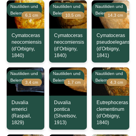
Nautiliden und
Nautiliden und
Nautiliden und
Belemniten
Belemniten
Belemniten
6,1 cm
10,5 cm
14,3 cm
Cymatoceras
Cymatoceras
Cymatoceras
neocomiensis
neocomiensis
pseudoelegans
(d’Orbigny,
(d’Orbigny,
(d'Orbigny,
1840)
1840)
1841)
Nautiliden und
Nautiliden und
Nautiliden und
Belemniten
Belemniten
Belemniten
3,4 cm
1,7 cm
4,3 cm
Duvalia
Duvalia
Eutrephoceras
emerici
pontica
clementinum
(Raspail,
(Shvetsov,
(d’Orbigny,
1829)
1913)
1840)