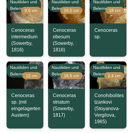
Nautiliden und
Nautiliden und
Nautiliden und
Belemniten
Belemniten
Belemniten
9,5 cm
16,5 cm
18 cm
Cenoceras
Cenoceras
Cenoceras
intermedium
obesum
sp.
(Sowerby,
(Sowerby,
1816)
1816)
Nautiliden und
Nautiliden und
Nautiliden und
Belemniten
Belemniten
Belemniten
12 cm
18,5 cm
2,4 cm
Cenoceras
Cenoceras
Conohibolites
sp. (mit
striatum
tzankovi
eingelagerten
(Sowerby,
(Stoyanova-
Austern)
1817)
Vergilova,
1965)