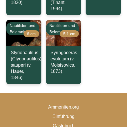
1820)
(Tinant,
1994)
Nautiliden und
Nautiliden und
Belemniten
Belemniten
6 cm
5,1 cm
Styrionautilus
Syringoceras
(Clydonautilus)
evolutum (v.
sauperi (v.
Mojsisovics,
Hauer,
1873)
1846)
Ammoniten.org
Einführung
Gästebuch