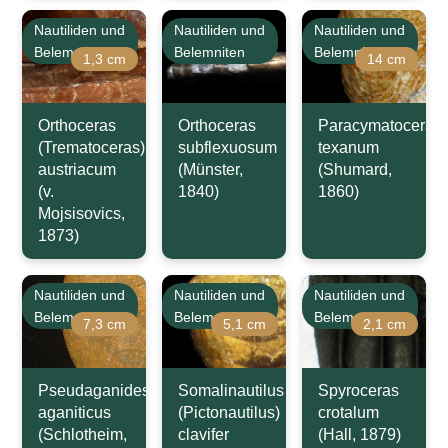
Nautiliden und
Nautiliden und
Nautiliden und
Belemniten
Belemniten
Belemniten
1,3 cm
14 cm
Orthoceras
Orthoceras
Paracymatoceras
(Trematoceras)
subflexuosum
texanum
austriacum
(Münster,
(Shumard,
(v.
1840)
1860)
Mojsisovics,
1873)
Nautiliden und
Nautiliden und
Nautiliden und
Belemniten
Belemniten
Belemniten
7,3 cm
5,1 cm
2,1 cm
Pseudaganides
Somalinautilus
Spyroceras
aganiticus
(Pictonautilus)
crotalum
(Schlotheim,
clavifer
(Hall, 1879)