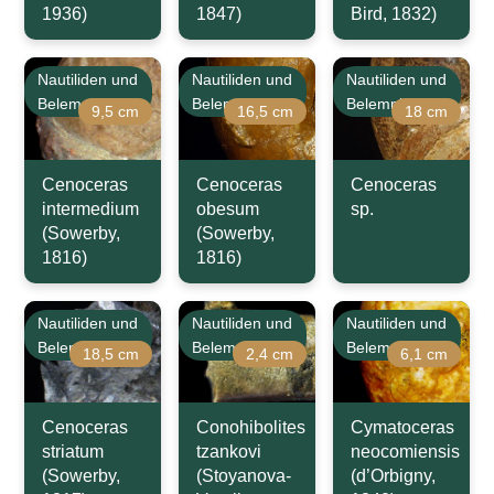
1936)
1847)
Bird, 1832)
Nautiliden und
Nautiliden und
Nautiliden und
Belemniten
Belemniten
Belemniten
9,5 cm
16,5 cm
18 cm
Cenoceras
Cenoceras
Cenoceras
intermedium
obesum
sp.
(Sowerby,
(Sowerby,
1816)
1816)
Nautiliden und
Nautiliden und
Nautiliden und
Belemniten
Belemniten
Belemniten
18,5 cm
2,4 cm
6,1 cm
Cenoceras
Conohibolites
Cymatoceras
striatum
tzankovi
neocomiensis
(Sowerby,
(Stoyanova-
(d’Orbigny,