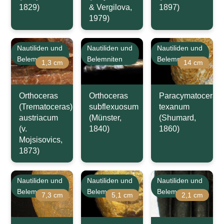
1829)
& Vergilova,
1897)
1979)
Nautiliden und
Nautiliden und
Nautiliden und
Belemniten
Belemniten
Belemniten
1,3 cm
14 cm
Orthoceras
Orthoceras
Paracymatoceras
(Trematoceras)
subflexuosum
texanum
austriacum
(Münster,
(Shumard,
(v.
1840)
1860)
Mojsisovics,
1873)
Nautiliden und
Nautiliden und
Nautiliden und
Belemniten
Belemniten
Belemniten
7,3 cm
5,1 cm
2,1 cm