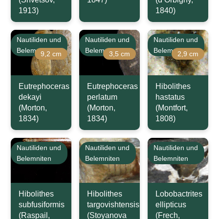
1913)
1840)
Nautiliden und
Nautiliden und
Nautiliden und
Belemniten
Belemniten
Belemniten
9,2 cm
3,5 cm
2,9 cm
Eutrephoceras
Eutrephoceras
Hibolithes
dekayi
perlatum
hastatus
(Morton,
(Morton,
(Montfort,
1834)
1834)
1808)
Nautiliden und
Nautiliden und
Nautiliden und
Belemniten
Belemniten
Belemniten
Hibolithes
Hibolithes
Lobobactrites
subfusiformis
targovishtensis
ellipticus
(Raspail,
(Stoyanova
(Frech,