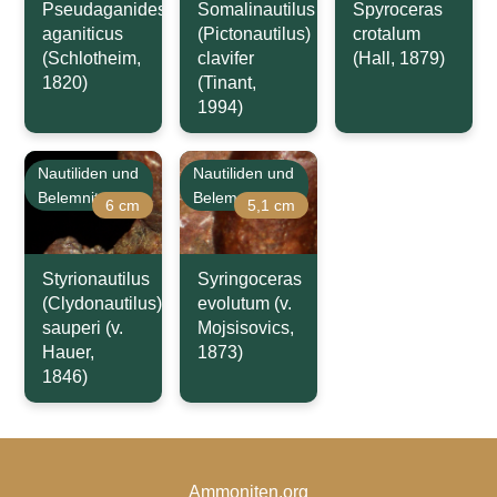
Pseudaganides
Somalinautilus
Spyroceras
aganiticus
(Pictonautilus)
crotalum
(Schlotheim,
clavifer
(Hall, 1879)
1820)
(Tinant,
1994)
Nautiliden und
Nautiliden und
Belemniten
Belemniten
6 cm
5,1 cm
Styrionautilus
Syringoceras
(Clydonautilus)
evolutum (v.
sauperi (v.
Mojsisovics,
Hauer,
1873)
1846)
Ammoniten.org