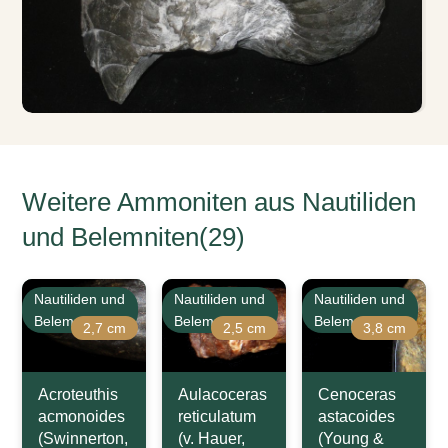
Weitere Ammoniten aus Nautiliden
und Belemniten(29)
Nautiliden und
Nautiliden und
Nautiliden und
Belemniten
Belemniten
Belemniten
2,7 cm
2,5 cm
3,8 cm
Acroteuthis
Aulacoceras
Cenoceras
acmonoides
reticulatum
astacoides
(Swinnerton,
(v. Hauer,
(Young &