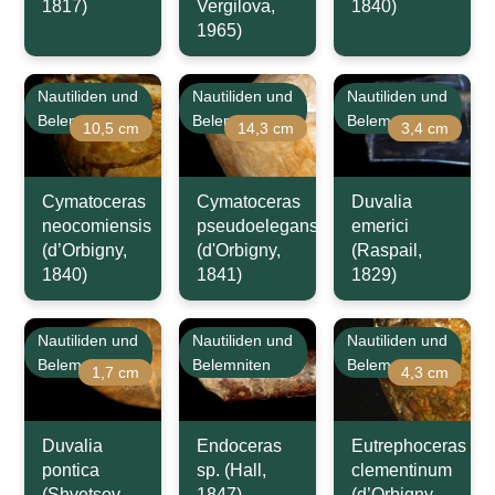
1817)
Vergilova,
1840)
1965)
Nautiliden und
Nautiliden und
Nautiliden und
Belemniten
Belemniten
Belemniten
10,5 cm
14,3 cm
3,4 cm
Cymatoceras
Cymatoceras
Duvalia
neocomiensis
pseudoelegans
emerici
(d’Orbigny,
(d'Orbigny,
(Raspail,
1840)
1841)
1829)
Nautiliden und
Nautiliden und
Nautiliden und
Belemniten
Belemniten
Belemniten
1,7 cm
4,3 cm
Duvalia
Endoceras
Eutrephoceras
pontica
sp. (Hall,
clementinum
(Shvetsov,
1847)
(d’Orbigny,