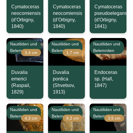
Cymatoceras
Cymatoceras
Cymatoceras
neocomiensis
neocomiensis
pseudoelegans
(d’Orbigny,
(d’Orbigny,
(d'Orbigny,
1840)
1840)
1841)
Nautiliden und
Nautiliden und
Nautiliden und
Belemniten
Belemniten
Belemniten
3,4 cm
1,7 cm
Duvalia
Duvalia
Endoceras
emerici
pontica
sp. (Hall,
(Raspail,
(Shvetsov,
1847)
1829)
1913)
Nautiliden und
Nautiliden und
Nautiliden und
Belemniten
Belemniten
Belemniten
4,3 cm
9,2 cm
3,5 cm