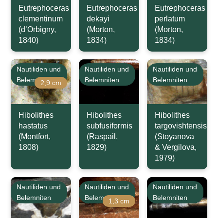
Eutrephoceras
Eutrephoceras
Eutrephoceras
clementinum
dekayi
perlatum
(d’Orbigny,
(Morton,
(Morton,
1840)
1834)
1834)
Nautiliden und
Nautiliden und
Nautiliden und
Belemniten
Belemniten
Belemniten
2,9 cm
Hibolithes
Hibolithes
Hibolithes
hastatus
subfusiformis
targovishtensis
(Montfort,
(Raspail,
(Stoyanova
1808)
1829)
& Vergilova,
1979)
Nautiliden und
Nautiliden und
Nautiliden und
Belemniten
Belemniten
Belemniten
1,3 cm