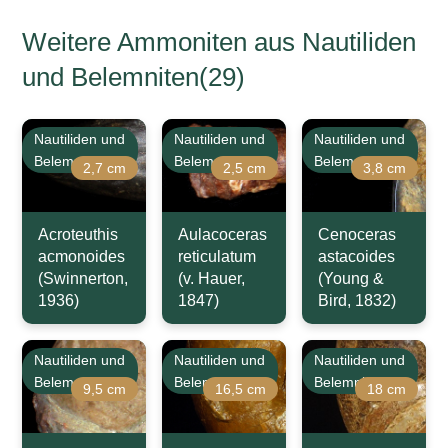
Weitere Ammoniten aus Nautiliden
und Belemniten(29)
Nautiliden und
Nautiliden und
Nautiliden und
Belemniten
Belemniten
Belemniten
2,7 cm
2,5 cm
3,8 cm
Acroteuthis
Aulacoceras
Cenoceras
acmonoides
reticulatum
astacoides
(Swinnerton,
(v. Hauer,
(Young &
1936)
1847)
Bird, 1832)
Nautiliden und
Nautiliden und
Nautiliden und
Belemniten
Belemniten
Belemniten
9,5 cm
16,5 cm
18 cm