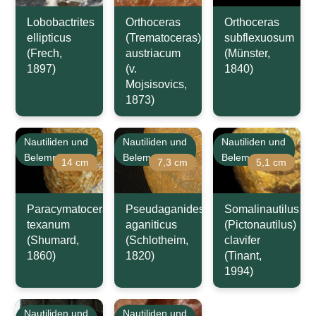
Lobobactrites
Orthoceras
Orthoceras
ellipticus
(Trematoceras)
subflexuosum
(Frech,
austriacum
(Münster,
1897)
(v.
1840)
Mojsisovics,
1873)
Nautiliden und
Nautiliden und
Nautiliden und
Belemniten
Belemniten
Belemniten
14 cm
7,3 cm
5,1 cm
Paracymatoceras
Pseudaganides
Somalinautilus
texanum
aganiticus
(Pictonautilus)
(Shumard,
(Schlotheim,
clavifer
1860)
1820)
(Tinant,
1994)
Nautiliden und
Nautiliden und