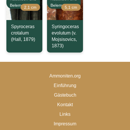
Belemniten
Belemniten
2,1 cm
5,1 cm
Spyroceras
Syringoceras
crotalum
evolutum (v.
(Hall, 1879)
Mojsisovics,
1873)
Ammoniten.org
Einführung
Gästebuch
Kontakt
Links
Impressum