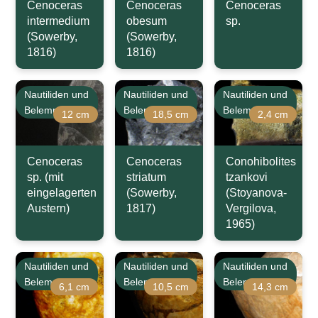
Cenoceras
Cenoceras
Cenoceras
intermedium
obesum
sp.
(Sowerby,
(Sowerby,
1816)
1816)
Nautiliden und
Nautiliden und
Nautiliden und
Belemniten
Belemniten
Belemniten
12 cm
18,5 cm
2,4 cm
Cenoceras
Cenoceras
Conohibolites
sp. (mit
striatum
tzankovi
eingelagerten
(Sowerby,
(Stoyanova-
Austern)
1817)
Vergilova,
1965)
Nautiliden und
Nautiliden und
Nautiliden und
Belemniten
Belemniten
Belemniten
6,1 cm
10,5 cm
14,3 cm