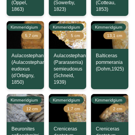
(Oppel,
(Sowerby,
(Cotteau,
1863)
1823)
1853)
Kimmeridgium
Kimmeridgium
Kimmeridgium
5,7 cm
5 cm
13,1 cm
Aulacostephanus
Aulacostephanus
Balticeras
(Aulacostephanus)
(Pararasenia)
pommerania
eudoxus
semieudoxus
(Dohm,1925)
(d'Orbigny,
(Schneid,
1850)
1939)
Kimmeridgium
Kimmeridgium
Kimmeridgium
12 cm
1,7 cm
2 cm
Beuronites
Creniceras
Creniceras