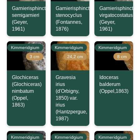
Garnierisphinctes
Garnierisphinctes
Garnierisphinctes
semigarnieri
stenocyclus
virgatocostatus
(Geyer,
(Fontannes,
(Geyer,
1961)
1876)
1961)
Kimmeridgium
Kimmeridgium
Kimmeridgium
3 cm
24,2 cm
8 cm
Glochiceras
Gravesia
Idoceras
(Glochiceras)
irius
balderum
nimbatum
(d'Orbigny,
(Oppel,1863)
(Oppel,
1850) var.
1863)
irius
(Hantzpergue,
1987)
Kimmeridgium
Kimmeridgium
Kimmeridgium