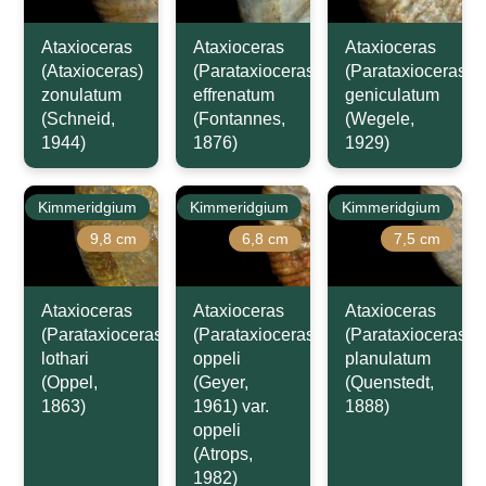
Ataxioceras
Ataxioceras
Ataxioceras
(Ataxioceras)
(Parataxioceras)
(Parataxioceras)
zonulatum
effrenatum
geniculatum
(Schneid,
(Fontannes,
(Wegele,
1944)
1876)
1929)
Kimmeridgium
Kimmeridgium
Kimmeridgium
9,8 cm
6,8 cm
7,5 cm
Ataxioceras
Ataxioceras
Ataxioceras
(Parataxioceras)
(Parataxioceras)
(Parataxioceras)
lothari
oppeli
planulatum
(Oppel,
(Geyer,
(Quenstedt,
1863)
1961) var.
1888)
oppeli
(Atrops,
1982)