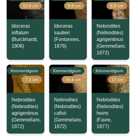
10,8 cm
9,8 cm
8,8 cm
Idoceras
Idoceras
Nebrodites
inflatum
sautieri
(Nebrodites)
(Burckhardt,
(Fontannes,
agrigentinus
1906)
1876)
(Gemmellaro,
1872)
Kimmeridgium
Kimmeridgium
Kimmeridgium
7,1 cm
16,4 cm
17 cm
Nebrodites
Nebrodites
Nebrodites
(Nebrodites)
(Nebrodites)
(Nebrodites)
agrigentinus
cafisii
heimi
(Gemmellaro,
(Gemmelaro,
(Favre,
1872)
1872)
1877)