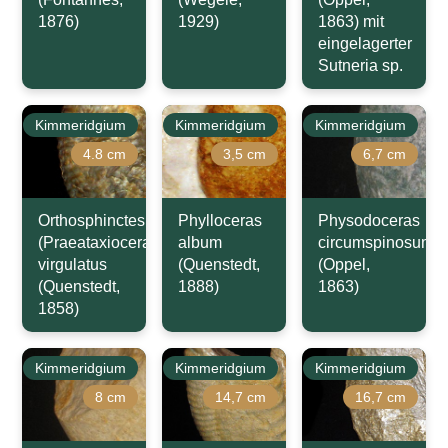
1876)
1929)
1863) mit
eingelagerter
Sutneria sp.
Kimmeridgium
Kimmeridgium
Kimmeridgium
4.8 cm
3,5 cm
6,7 cm
Orthosphinctes
Phylloceras
Physodoceras
(Praeataxioceras)
album
circumspinosum
virgulatus
(Quenstedt,
(Oppel,
(Quenstedt,
1888)
1863)
1858)
Kimmeridgium
Kimmeridgium
Kimmeridgium
8 cm
14,7 cm
16,7 cm