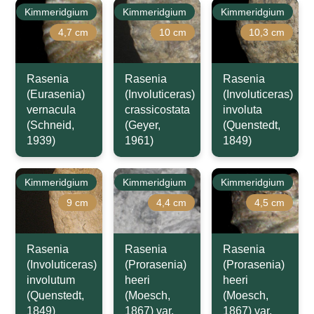
Kimmeridgium
Kimmeridgium
Kimmeridgium
4,7 cm
10 cm
10,3 cm
Rasenia
Rasenia
Rasenia
(Eurasenia)
(Involuticeras)
(Involuticeras)
vernacula
crassicostata
involuta
(Schneid,
(Geyer,
(Quenstedt,
1939)
1961)
1849)
Kimmeridgium
Kimmeridgium
Kimmeridgium
9 cm
4,4 cm
4,5 cm
Rasenia
Rasenia
Rasenia
(Involuticeras)
(Prorasenia)
(Prorasenia)
involutum
heeri
heeri
(Quenstedt,
(Moesch,
(Moesch,
1849)
1867) var.
1867) var.