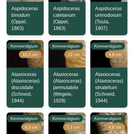
Aspidoceras
Aspidoceras
Aspidoceras
binodum
caletanum
uninodosum
(Oppel,
(Oppel,
(Toula,
1863)
1863)
1907)
Kimmeridgium
Kimmeridgium
Kimmeridgium
10,1 cm
12 cm
9,8 cm
Ataxioceras
Ataxioceras
Ataxioceras
(Ataxioceras)
(Ataxioceras)
(Ataxioceras)
discoidale
permutabile
striatellum
(Schneid,
(Wegele,
(Schneid,
1944)
1929)
1944)
Kimmeridgium
Kimmeridgium
Kimmeridgium
6,5 cm
7,1 cm
4,8 cm