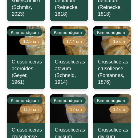
sofieschmitzi
dentatum
dentatum
(Schmitz,
(Reinecke,
(Reinecke,
2023)
1818)
1818)
Kimmeridgium
Kimmeridgium
Kimmeridgium
12,5 cm
17,4 cm
16 cm
Crussoliceras
Crussoliceras
Crussoliceras
aceroides
atavum
crusoliense
(Geyer,
(Schneid,
(Fontannes,
1961)
1914)
1876)
Kimmeridgium
Kimmeridgium
Kimmeridgium
11,6 cm
12 cm
12 cm
Crussoliceras
Crussoliceras
Crussoliceras
crusoliense
divisum
divisum