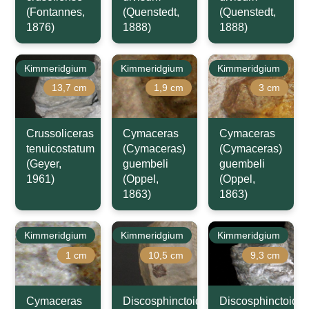
(Fontannes,
(Quenstedt,
(Quenstedt,
1876)
1888)
1888)
Kimmeridgium
Kimmeridgium
Kimmeridgium
13,7 cm
1,9 cm
3 cm
Crussoliceras
Cymaceras
Cymaceras
tenuicostatum
(Cymaceras)
(Cymaceras)
(Geyer,
guembeli
guembeli
1961)
(Oppel,
(Oppel,
1863)
1863)
Kimmeridgium
Kimmeridgium
Kimmeridgium
1 cm
10,5 cm
9,3 cm
Cymaceras
Discosphinctoides
Discosphinctoide