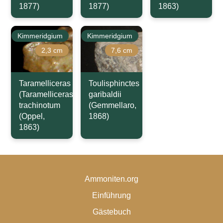
1877)
1877)
1863)
Kimmeridgium
Kimmeridgium
2,3 cm
7,6 cm
Taramelliceras
Toulisphinctes
(Taramelliceras)
garibaldii
trachinotum
(Gemmellaro,
(Oppel,
1868)
1863)
Ammoniten.org
Einführung
Gästebuch