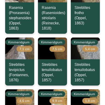
Rasenia
Rasenia
Streblites
(Prorasenia)
(Rasenioides)
frotho
stephanoides
striolaris
(Oppel,
(Oppel,
(Reinecke,
1863)
1863)
1818)
Kimmeridgium
Kimmeridgium
Kimmeridgium
7,1 cm
7,5 cm
5,4 cm
Streblites
Streblites
Streblites
levipictus
tenuilobatus
tenuilobatus
(Fontannes,
(Oppel,
(Oppel,
1876)
1857)
1857)
Kimmeridgium
Kimmeridgium
Kimmeridgium
4,6 cm
9,9 cm
1,8 cm