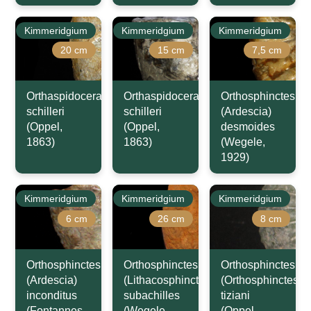
Kimmeridgium
Kimmeridgium
Kimmeridgium
20 cm
15 cm
7,5 cm
Orthaspidoceras
Orthaspidoceras
Orthosphinctes
schilleri
schilleri
(Ardescia)
(Oppel,
(Oppel,
desmoides
1863)
1863)
(Wegele,
1929)
Kimmeridgium
Kimmeridgium
Kimmeridgium
6 cm
26 cm
8 cm
Orthosphinctes
Orthosphinctes
Orthosphinctes
(Ardescia)
(Lithacosphinctes)
(Orthosphinctes)
inconditus
subachilles
tiziani
(Fontannes,
(Wegele,
(Oppel,