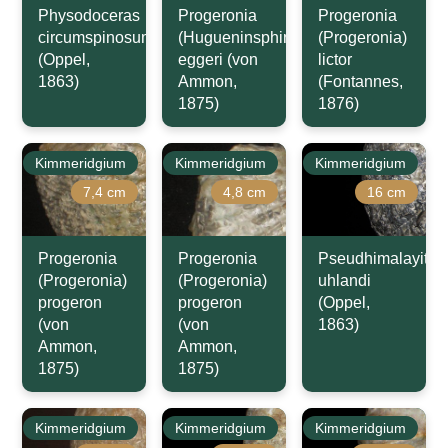
Physodoceras
Progeronia
Progeronia
circumspinosum
(Hugueninsphinctes)
(Progeronia)
(Oppel,
eggeri (von
lictor
1863)
Ammon,
(Fontannes,
1875)
1876)
Kimmeridgium
Kimmeridgium
Kimmeridgium
7,4 cm
4,8 cm
16 cm
Progeronia
Progeronia
Pseudhimalayites
(Progeronia)
(Progeronia)
uhlandi
progeron
progeron
(Oppel,
(von
(von
1863)
Ammon,
Ammon,
1875)
1875)
Kimmeridgium
Kimmeridgium
Kimmeridgium