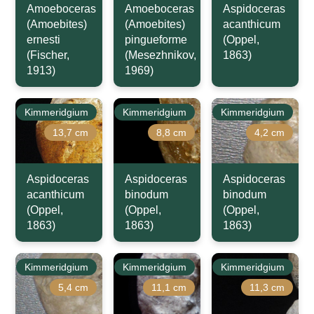
Amoeboceras
Amoeboceras
Aspidoceras
(Amoebites)
(Amoebites)
acanthicum
ernesti
pingueforme
(Oppel,
(Fischer,
(Mesezhnikov,
1863)
1913)
1969)
Kimmeridgium
Kimmeridgium
Kimmeridgium
13,7 cm
8,8 cm
4,2 cm
Aspidoceras
Aspidoceras
Aspidoceras
acanthicum
binodum
binodum
(Oppel,
(Oppel,
(Oppel,
1863)
1863)
1863)
Kimmeridgium
Kimmeridgium
Kimmeridgium
5,4 cm
11,1 cm
11,3 cm