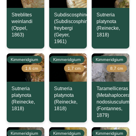
Streblites
Subdiscosphinctes
Sutneria
weinlandi
(Subdiscosphinctes)
platynota
(Oppel,
freybergi
(Reinecke,
1863)
(Geyer,
1818)
1961)
Kimmeridgium
Kimmeridgium
Kimmeridgium
1,6 cm
1,7 cm
8,7 cm
Sutneria
Sutneria
Taramelliceras
platynota
platynota
(Metahaploceras)
(Reinecke,
(Reinecke,
nodosiusculum
1818)
1818)
(Fontannes,
1879)
Kimmeridgium
Kimmeridgium
Kimmeridgium