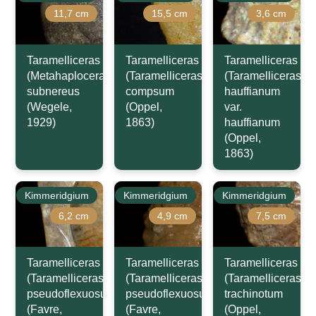
11,7 cm
15,5 cm
3,6 cm
Taramelliceras
Taramelliceras
Taramelliceras
(Metahaploceras)
(Taramelliceras)
(Taramelliceras)
subnereus
compsum
hauffianum
(Wegele,
(Oppel,
var.
1929)
1863)
hauffianum
(Oppel,
1863)
Kimmeridgium
Kimmeridgium
Kimmeridgium
6,2 cm
4,9 cm
7,5 cm
Taramelliceras
Taramelliceras
Taramelliceras
(Taramelliceras)
(Taramelliceras)
(Taramelliceras)
pseudoflexuosum
pseudoflexuosum
trachinotum
(Favre,
(Favre,
(Oppel,