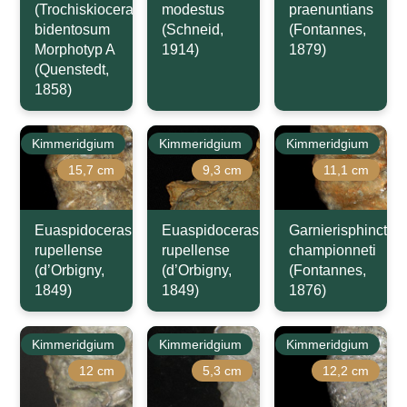
(Trochiskioceras)
modestus
praenuntians
bidentosum
(Schneid,
(Fontannes,
Morphotyp A
1914)
1879)
(Quenstedt,
1858)
Kimmeridgium
Kimmeridgium
Kimmeridgium
15,7 cm
9,3 cm
11,1 cm
Euaspidoceras
Euaspidoceras
Garnierisphinctes
rupellense
rupellense
championneti
(d’Orbigny,
(d’Orbigny,
(Fontannes,
1849)
1849)
1876)
Kimmeridgium
Kimmeridgium
Kimmeridgium
12 cm
5,3 cm
12,2 cm