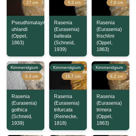
27 cm
9,3 cm
7,8 cm
Pseudhimalayites
Rasenia
Rasenia
uhlandi
(Eurasenia)
(Eurasenia)
(Oppel,
balteata
frischlini
1863)
(Schneid,
(Oppel,
1939)
1863)
Kimmeridgium
Kimmeridgium
Kimmeridgium
5,3 cm
15,7 cm
6,2 cm
Rasenia
Rasenia
Rasenia
(Eurasenia)
(Eurasenia)
(Eurasenia)
gothica
trifurcata
trimera
(Schneid,
(Reinecke,
(Oppel,
1939)
1818)
1863)