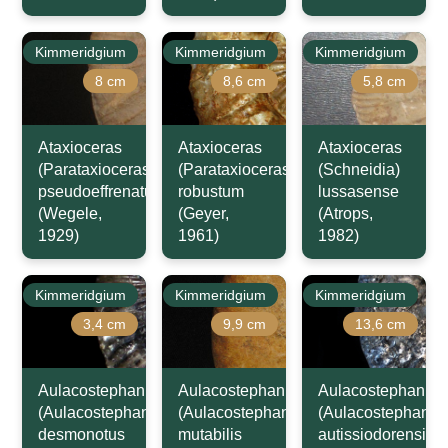
Kimmeridgium
Kimmeridgium
Kimmeridgium
8 cm
8,6 cm
5,8 cm
Ataxioceras
Ataxioceras
Ataxioceras
(Parataxioceras)
(Parataxioceras)
(Schneidia)
pseudoeffrenatum
robustum
lussasense
(Wegele,
(Geyer,
(Atrops,
1929)
1961)
1982)
Kimmeridgium
Kimmeridgium
Kimmeridgium
3,4 cm
9,9 cm
13,6 cm
Aulacostephanus
Aulacostephanus
Aulacostephanus
(Aulacostephanoides)
(Aulacostephanoides)
(Aulacostephanus
desmonotus
mutabilis
autissiodorensis