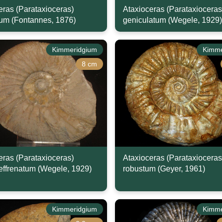
eras (Parataxioceras)
Ataxioceras (Parataxioceras
tum (Fontannes, 1876)
geniculatum (Wegele, 1929)
Kimmeridgium
Kimme
8 cm
eras (Parataxioceras)
Ataxioceras (Parataxioceras
ffrenatum (Wegele, 1929)
robustum (Geyer, 1961)
Kimmeridgium
Kimme