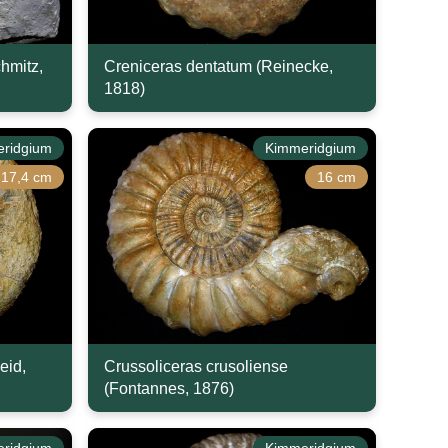
chmitz,
Creniceras dentatum (Reinecke,
1818)
ridgium
Kimmeridgium
17,4 cm
16 cm
eid,
Crussoliceras crusoliense
(Fontannes, 1876)