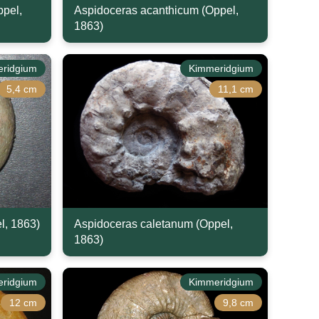
ppel,
Aspidoceras acanthicum (Oppel,
1863)
ridgium
Kimmeridgium
5,4 cm
11,1 cm
l, 1863)
Aspidoceras caletanum (Oppel,
1863)
ridgium
Kimmeridgium
12 cm
9,8 cm