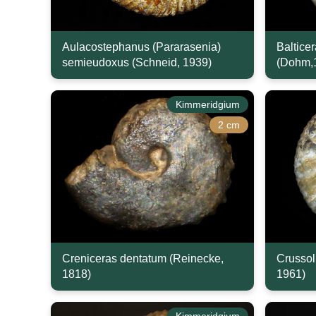
Aulacostephanus (Pararasenia)
Baltice
semieudoxus (Schneid, 1939)
(Dohm,
Kimmeridgium
2 cm
Creniceras dentatum (Reinecke,
Crussol
1818)
1961)