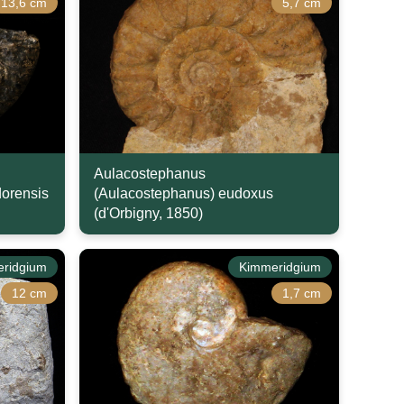
13,6 cm
5,7 cm
Aulacostephanus
dorensis
(Aulacostephanus) eudoxus
(d'Orbigny, 1850)
ridgium
Kimmeridgium
12 cm
1,7 cm