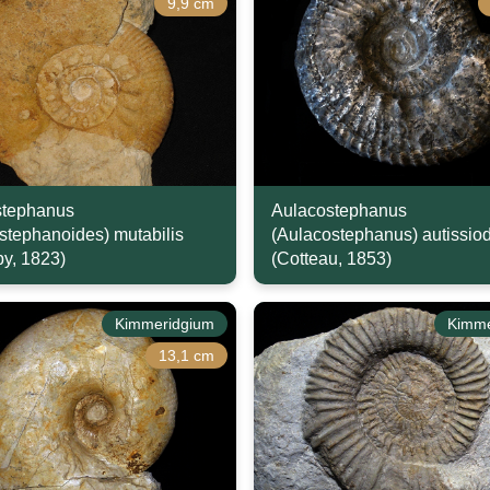
9,9 cm
stephanus
Aulacostephanus
stephanoides) mutabilis
(Aulacostephanus) autissio
y, 1823)
(Cotteau, 1853)
Kimmeridgium
Kimme
13,1 cm