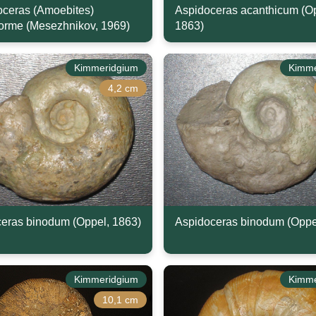
ceras (Amoebites)
Aspidoceras acanthicum (O
orme (Mesezhnikov, 1969)
1863)
Kimmeridgium
Kimme
4,2 cm
eras binodum (Oppel, 1863)
Aspidoceras binodum (Oppe
Kimmeridgium
Kimme
10,1 cm