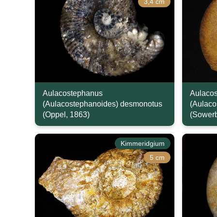
3,4 cm
Aulacostephanus
Aulaco
(Aulacostephanoides) desmonotus
(Aulaco
(Oppel, 1863)
(Sowerb
Kimmeridgium
5 cm