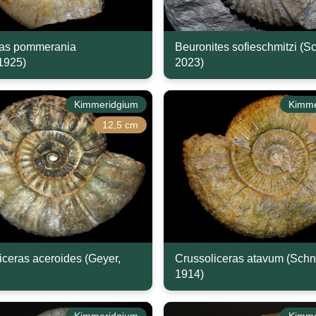
ras pommerania
Beuronites sofieschmitzi (S
1925)
2023)
Kimmeridgium
Kimme
12,5 cm
iceras aceroides (Geyer,
Crussoliceras atavum (Schn
1914)