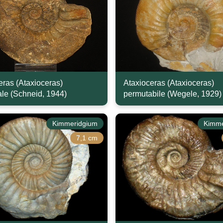
eras (Ataxioceras)
Ataxioceras (Ataxioceras)
ale (Schneid, 1944)
permutabile (Wegele, 1929)
Kimmeridgium
Kimme
7,1 cm