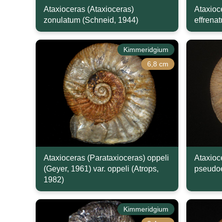
Ataxioceras (Ataxioceras)
Ataxioc
zonulatum (Schneid, 1944)
effrena
Kimmeridgium
6,8 cm
Ataxioceras (Parataxioceras) oppeli
Ataxioc
(Geyer, 1961) var. oppeli (Atrops,
pseudoe
1982)
Kimmeridgium