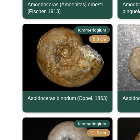
Amoeboceras (Amoebites) ernesti
Amoebo
(Fischer, 1913)
pinguef
Kimmeridgium
8,8 cm
Aspidoceras binodum (Oppel, 1863)
Aspidoc
Kimmeridgium
11,3 cm