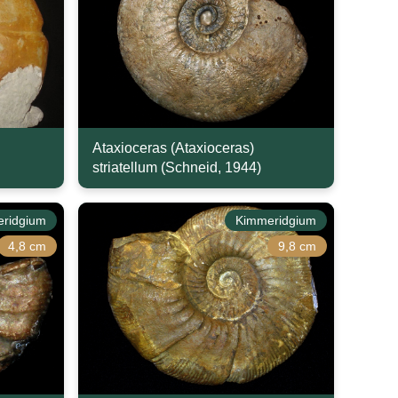
Ataxioceras (Ataxioceras)
striatellum (Schneid, 1944)
ridgium
Kimmeridgium
4,8 cm
9,8 cm