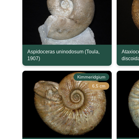
Aspidoceras uninodosum (Toula,
Ataxioc
1907)
discoid
Kimmeridgium
6,5 cm