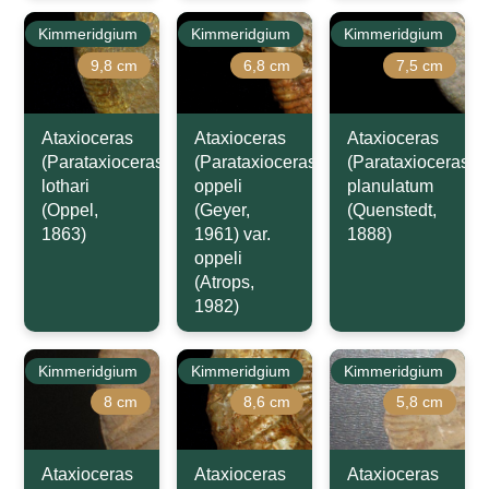
Kimmeridgium
Kimmeridgium
Kimmeridgium
9,8 cm
6,8 cm
7,5 cm
Ataxioceras
Ataxioceras
Ataxioceras
(Parataxioceras)
(Parataxioceras)
(Parataxioceras)
lothari
oppeli
planulatum
(Oppel,
(Geyer,
(Quenstedt,
1863)
1961) var.
1888)
oppeli
(Atrops,
1982)
Kimmeridgium
Kimmeridgium
Kimmeridgium
8 cm
8,6 cm
5,8 cm
Ataxioceras
Ataxioceras
Ataxioceras