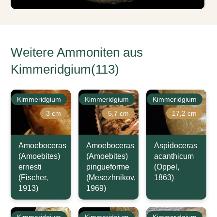
Weitere Ammoniten aus
Kimmeridgium(113)
Kimmeridgium
Kimmeridgium
Kimmeridgium
3 cm
5,7 cm
17,2 cm
Amoeboceras
Amoeboceras
Aspidoceras
(Amoebites)
(Amoebites)
acanthicum
ernesti
pingueforme
(Oppel,
(Fischer,
(Mesezhnikov,
1863)
1913)
1969)
Kimmeridgium
Kimmeridgium
Kimmeridgium