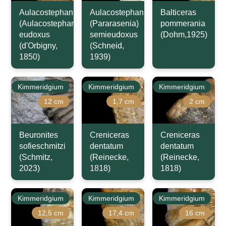
Aulacostephanus
Aulacostephanus
Balticeras
(Aulacostephanus)
(Pararasenia)
pommerania
eudoxus
semieudoxus
(Dohm,1925)
(d'Orbigny,
(Schneid,
1850)
1939)
Kimmeridgium
Kimmeridgium
Kimmeridgium
12 cm
1,7 cm
2 cm
Beuronites
Creniceras
Creniceras
sofieschmitzi
dentatum
dentatum
(Schmitz,
(Reinecke,
(Reinecke,
2023)
1818)
1818)
Kimmeridgium
Kimmeridgium
Kimmeridgium
12,5 cm
17,4 cm
16 cm