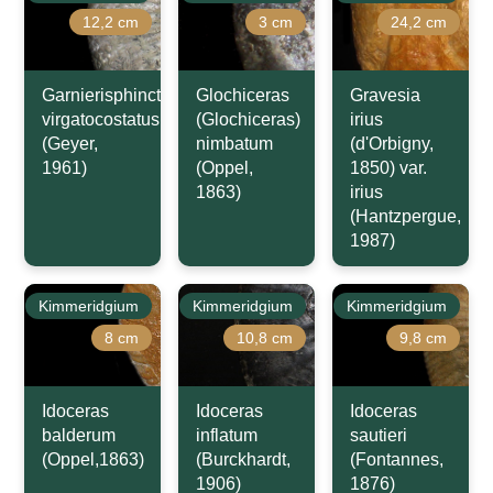
12,2 cm
3 cm
24,2 cm
Garnierisphinctes
Glochiceras
Gravesia
virgatocostatus
(Glochiceras)
irius
(Geyer,
nimbatum
(d'Orbigny,
1961)
(Oppel,
1850) var.
1863)
irius
(Hantzpergue,
1987)
Kimmeridgium
Kimmeridgium
Kimmeridgium
8 cm
10,8 cm
9,8 cm
Idoceras
Idoceras
Idoceras
balderum
inflatum
sautieri
(Oppel,1863)
(Burckhardt,
(Fontannes,
1906)
1876)