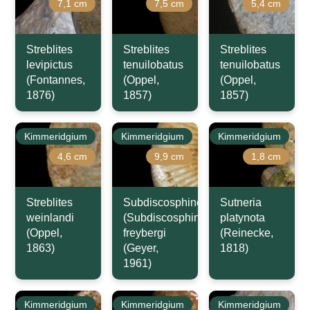
7,1 cm
7,5 cm
5,4 cm
Streblites
Streblites
Streblites
levipictus
tenuilobatus
tenuilobatus
(Fontannes,
(Oppel,
(Oppel,
1876)
1857)
1857)
Kimmeridgium
Kimmeridgium
Kimmeridgium
4,6 cm
9,9 cm
1,8 cm
Streblites
Subdiscosphinctes
Sutneria
weinlandi
(Subdiscosphinctes)
platynota
(Oppel,
freybergi
(Reinecke,
1863)
(Geyer,
1818)
1961)
Kimmeridgium
Kimmeridgium
Kimmeridgium