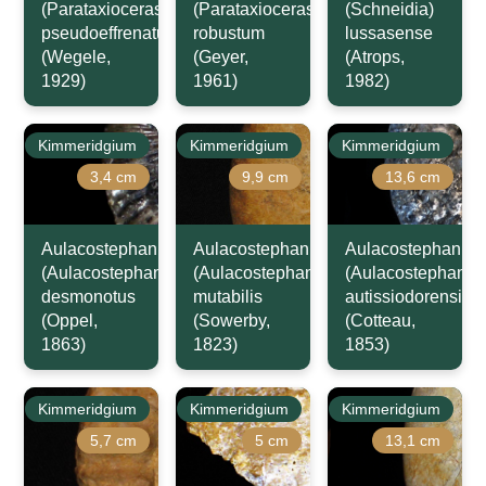
(Parataxioceras)
(Parataxioceras)
(Schneidia)
pseudoeffrenatum
robustum
lussasense
(Wegele,
(Geyer,
(Atrops,
1929)
1961)
1982)
Kimmeridgium
Kimmeridgium
Kimmeridgium
3,4 cm
9,9 cm
13,6 cm
Aulacostephanus
Aulacostephanus
Aulacostephanus
(Aulacostephanoides)
(Aulacostephanoides)
(Aulacostephanus
desmonotus
mutabilis
autissiodorensis
(Oppel,
(Sowerby,
(Cotteau,
1863)
1823)
1853)
Kimmeridgium
Kimmeridgium
Kimmeridgium
5,7 cm
5 cm
13,1 cm