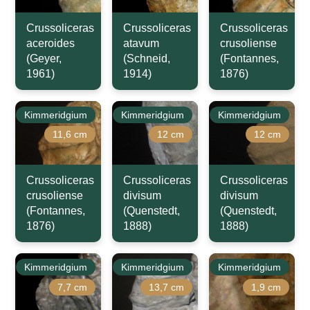
Crussoliceras
Crussoliceras
Crussoliceras
aceroides
atavum
crusoliense
(Geyer,
(Schneid,
(Fontannes,
1961)
1914)
1876)
Kimmeridgium
Kimmeridgium
Kimmeridgium
11,6 cm
12 cm
12 cm
Crussoliceras
Crussoliceras
Crussoliceras
crusoliense
divisum
divisum
(Fontannes,
(Quenstedt,
(Quenstedt,
1876)
1888)
1888)
Kimmeridgium
Kimmeridgium
Kimmeridgium
7,7 cm
13,7 cm
1,9 cm