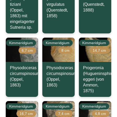
tiziani
virgulatus
(Quenstedt,
(Oppel,
(Quenstedt,
1888)
1863) mit
1858)
eingelagerter
Sutneria sp.
Kimmeridgium
Kimmeridgium
Kimmeridgium
6,7 cm
8 cm
14,7 cm
Physodoceras
Physodoceras
Progeronia
circumspinosum
circumspinosum
(Hugueninsphinct
(Oppel,
(Oppel,
eggeri (von
1863)
1863)
Ammon,
1875)
Kimmeridgium
Kimmeridgium
Kimmeridgium
16,7 cm
7,4 cm
4,8 cm