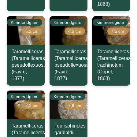
1863)
Kimmeridgium
Kimmeridgium
Kimmeridgium
6,2 cm
4,9 cm
7,5 cm
Taramelliceras
Taramelliceras
Taramelliceras
(Taramelliceras)
(Taramelliceras)
(Taramelliceras)
pseudoflexuosum
pseudoflexuosum
trachinotum
(Favre,
(Favre,
(Oppel,
1877)
1877)
1863)
Kimmeridgium
Kimmeridgium
2,3 cm
7,6 cm
Taramelliceras
Toulisphinctes
(Taramelliceras)
garibaldii