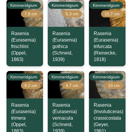
Kimmeridgium
Kimmeridgium
Kimmeridgium
7,8 cm
5,3 cm
15,7 cm
Rasenia
Rasenia
Rasenia
(Eurasenia)
(Eurasenia)
(Eurasenia)
frischlini
gothica
trifurcata
(Oppel,
(Schneid,
(Reinecke,
1863)
1939)
1818)
Kimmeridgium
Kimmeridgium
Kimmeridgium
6,2 cm
4,7 cm
10 cm
Rasenia
Rasenia
Rasenia
(Eurasenia)
(Eurasenia)
(Involuticeras)
trimera
vernacula
crassicostata
(Oppel,
(Schneid,
(Geyer,
1863)
1939)
1961)