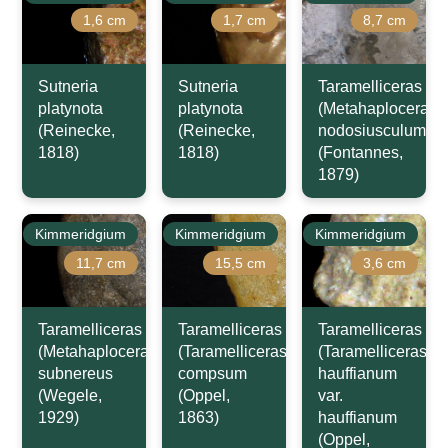
1,6 cm
1,7 cm
8,7 cm
Sutneria
Sutneria
Taramelliceras
platynota
platynota
(Metahaploceras)
(Reinecke,
(Reinecke,
nodosiusculum
1818)
1818)
(Fontannes,
1879)
Kimmeridgium
Kimmeridgium
Kimmeridgium
11,7 cm
15,5 cm
3,6 cm
Taramelliceras
Taramelliceras
Taramelliceras
(Metahaploceras)
(Taramelliceras)
(Taramelliceras)
subnereus
compsum
hauffianum
(Wegele,
(Oppel,
var.
1929)
1863)
hauffianum
(Oppel,