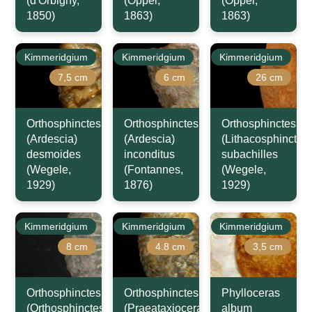
(d'Orbigny,
(Oppel,
(Oppel,
1850)
1863)
1863)
Kimmeridgium
Kimmeridgium
Kimmeridgium
7,5 cm
6 cm
26 cm
Orthosphinctes
Orthosphinctes
Orthosphinctes
(Ardescia)
(Ardescia)
(Lithacosphinctes)
desmoides
inconditus
subachilles
(Wegele,
(Fontannes,
(Wegele,
1929)
1876)
1929)
Kimmeridgium
Kimmeridgium
Kimmeridgium
8 cm
4.8 cm
3,5 cm
Orthosphinctes
Orthosphinctes
Phylloceras
(Orthosphinctes)
(Praeataxioceras)
album