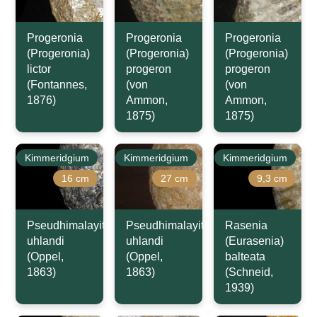
Progeronia
Progeronia
Progeronia
(Progeronia)
(Progeronia)
(Progeronia)
lictor
progeron
progeron
(Fontannes,
(von
(von
1876)
Ammon,
Ammon,
1875)
1875)
Kimmeridgium
Kimmeridgium
Kimmeridgium
16 cm
27 cm
9,3 cm
Pseudhimalayites
Pseudhimalayites
Rasenia
uhlandi
uhlandi
(Eurasenia)
(Oppel,
(Oppel,
balteata
1863)
1863)
(Schneid,
1939)