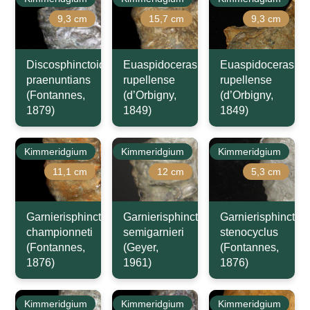
9,3 cm
15,7 cm
9,3 cm
Discosphinctoides
Euaspidoceras
Euaspidoceras
praenuntians
rupellense
rupellense
(Fontannes,
(d’Orbigny,
(d’Orbigny,
1879)
1849)
1849)
Kimmeridgium
Kimmeridgium
Kimmeridgium
11,1 cm
12 cm
5,3 cm
Garnierisphinctes
Garnierisphinctes
Garnierisphinctes
championneti
semigarnieri
stenocyclus
(Fontannes,
(Geyer,
(Fontannes,
1876)
1961)
1876)
Kimmeridgium
Kimmeridgium
Kimmeridgium