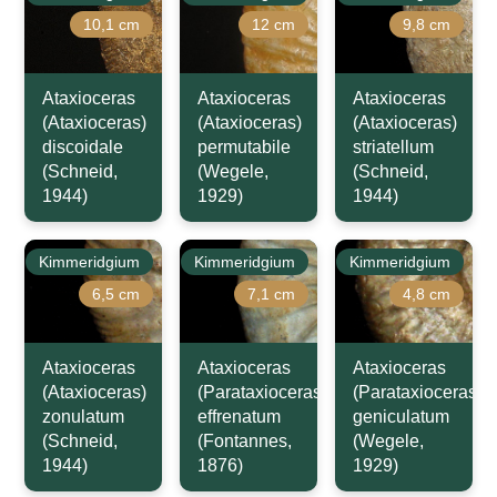
10,1 cm
12 cm
9,8 cm
Ataxioceras
Ataxioceras
Ataxioceras
(Ataxioceras)
(Ataxioceras)
(Ataxioceras)
discoidale
permutabile
striatellum
(Schneid,
(Wegele,
(Schneid,
1944)
1929)
1944)
Kimmeridgium
Kimmeridgium
Kimmeridgium
6,5 cm
7,1 cm
4,8 cm
Ataxioceras
Ataxioceras
Ataxioceras
(Ataxioceras)
(Parataxioceras)
(Parataxioceras)
zonulatum
effrenatum
geniculatum
(Schneid,
(Fontannes,
(Wegele,
1944)
1876)
1929)