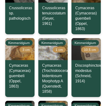
Crussoliceras
Crussoliceras
Cymaceras
sp.
tenuicostatum
(Cymaceras)
pathologisch
(Geyer,
guembeli
1961)
(Oppel,
1863)
Kimmeridgium
Kimmeridgium
Kimmeridgium
3 cm
1 cm
10,5 cm
Cymaceras
Cymaceras
Discosphinctoide
(Cymaceras)
(Trochiskioceras)
modestus
guembeli
bidentosum
(Schneid,
(Oppel,
Morphotyp A
1914)
1863)
(Quenstedt,
1858)
Kimmeridgium
Kimmeridgium
Kimmeridgium