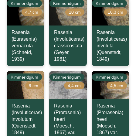
Kimmeridgium
Kimmeridgium
Kimmeridgium
4,7 cm
10 cm
10,3 cm
Rasenia
Rasenia
Rasenia
(Eurasenia)
(Involuticeras)
(Involuticeras)
vernacula
crassicostata
involuta
(Schneid,
(Geyer,
(Quenstedt,
1939)
1961)
1849)
Kimmeridgium
Kimmeridgium
Kimmeridgium
9 cm
4,4 cm
4,5 cm
Rasenia
Rasenia
Rasenia
(Involuticeras)
(Prorasenia)
(Prorasenia)
involutum
heeri
heeri
(Quenstedt,
(Moesch,
(Moesch,
1849)
1867) var.
1867) var.