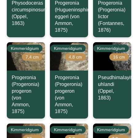
Physodoceras
Progeronia
Progeronia
circumspinosum
(Hugueninsphinctes)
(Progeronia)
(Oppel,
eggeri (von
lictor
1863)
Ammon,
(Fontannes,
1875)
1876)
Kimmeridgium
Kimmeridgium
Kimmeridgium
7,4 cm
4,8 cm
16 cm
Progeronia
Progeronia
Pseudhimalayites
(Progeronia)
(Progeronia)
uhlandi
progeron
progeron
(Oppel,
(von
(von
1863)
Ammon,
Ammon,
1875)
1875)
Kimmeridgium
Kimmeridgium
Kimmeridgium