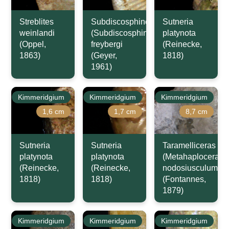
Streblites
Subdiscosphinctes
Sutneria
weinlandi
(Subdiscosphinctes)
platynota
(Oppel,
freybergi
(Reinecke,
1863)
(Geyer,
1818)
1961)
Kimmeridgium
Kimmeridgium
Kimmeridgium
1,6 cm
1,7 cm
8,7 cm
Sutneria
Sutneria
Taramelliceras
platynota
platynota
(Metahaploceras)
(Reinecke,
(Reinecke,
nodosiusculum
1818)
1818)
(Fontannes,
1879)
Kimmeridgium
Kimmeridgium
Kimmeridgium