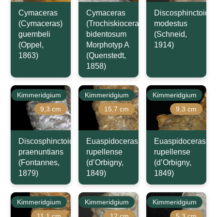
Cymaceras
Cymaceras
Discosphinctoide
(Cymaceras)
(Trochiskioceras)
modestus
guembeli
bidentosum
(Schneid,
(Oppel,
Morphotyp A
1914)
1863)
(Quenstedt,
1858)
Kimmeridgium
Kimmeridgium
Kimmeridgium
9,3 cm
15,7 cm
9,3 cm
Discosphinctoides
Euaspidoceras
Euaspidoceras
praenuntians
rupellense
rupellense
(Fontannes,
(d’Orbigny,
(d’Orbigny,
1879)
1849)
1849)
Kimmeridgium
Kimmeridgium
Kimmeridgium
11,1 cm
12 cm
5,3 cm