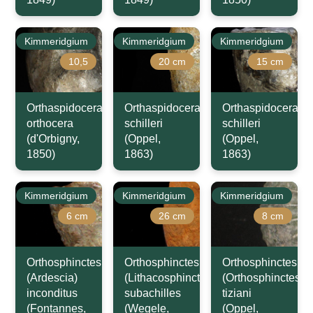
Kimmeridgium
Kimmeridgium
Kimmeridgium
10,5
20 cm
15 cm
Orthaspidoceras
Orthaspidoceras
Orthaspidoceras
orthocera
schilleri
schilleri
(d'Orbigny,
(Oppel,
(Oppel,
1850)
1863)
1863)
Kimmeridgium
Kimmeridgium
Kimmeridgium
6 cm
26 cm
8 cm
Orthosphinctes
Orthosphinctes
Orthosphinctes
(Ardescia)
(Lithacosphinctes)
(Orthosphinctes)
inconditus
subachilles
tiziani
(Fontannes,
(Wegele,
(Oppel,