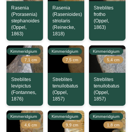
Rasenia
Rasenia
Streblites
(Prorasenia)
(Rasenioides)
frotho
stephanoides
striolaris
(Oppel,
(Oppel,
(Reinecke,
1863)
1863)
1818)
Kimmeridgium
Kimmeridgium
Kimmeridgium
7,1 cm
7,5 cm
5,4 cm
Streblites
Streblites
Streblites
levipictus
tenuilobatus
tenuilobatus
(Fontannes,
(Oppel,
(Oppel,
1876)
1857)
1857)
Kimmeridgium
Kimmeridgium
Kimmeridgium
4,6 cm
9,9 cm
1,8 cm