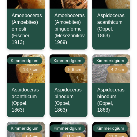
Amoeboceras
Amoeboceras
Aspidoceras
(Amoebites)
(Amoebites)
acanthicum
ernesti
pingueforme
(Oppel,
(Fischer,
(Mesezhnikov,
1863)
1913)
1969)
Kimmeridgium
Kimmeridgium
Kimmeridgium
13,7 cm
8,8 cm
4,2 cm
Aspidoceras
Aspidoceras
Aspidoceras
acanthicum
binodum
binodum
(Oppel,
(Oppel,
(Oppel,
1863)
1863)
1863)
Kimmeridgium
Kimmeridgium
Kimmeridgium
5,4 cm
11,1 cm
11,3 cm