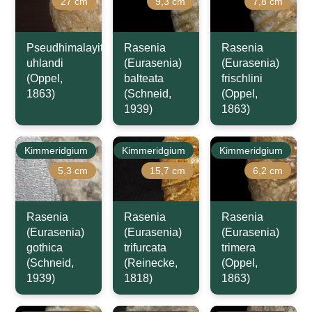
27 cm
9,3 cm
7,8 cm
Pseudhimalayites
Rasenia
Rasenia
uhlandi
(Eurasenia)
(Eurasenia)
(Oppel,
balteata
frischlini
1863)
(Schneid,
(Oppel,
1939)
1863)
Kimmeridgium
Kimmeridgium
Kimmeridgium
5,3 cm
15,7 cm
6,2 cm
Rasenia
Rasenia
Rasenia
(Eurasenia)
(Eurasenia)
(Eurasenia)
gothica
trifurcata
trimera
(Schneid,
(Reinecke,
(Oppel,
1939)
1818)
1863)