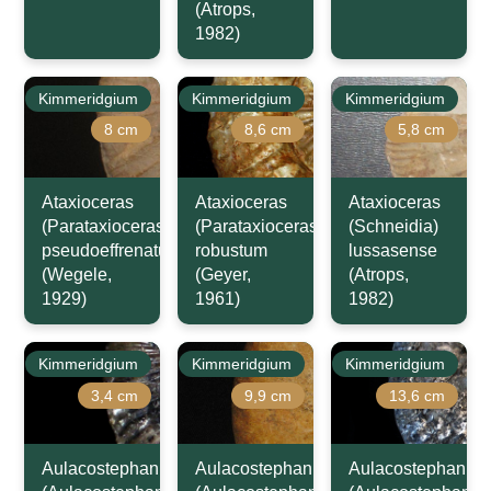
(Atrops,
1982)
Kimmeridgium
Kimmeridgium
Kimmeridgium
8 cm
8,6 cm
5,8 cm
Ataxioceras
Ataxioceras
Ataxioceras
(Parataxioceras)
(Parataxioceras)
(Schneidia)
pseudoeffrenatum
robustum
lussasense
(Wegele,
(Geyer,
(Atrops,
1929)
1961)
1982)
Kimmeridgium
Kimmeridgium
Kimmeridgium
3,4 cm
9,9 cm
13,6 cm
Aulacostephanus
Aulacostephanus
Aulacostephanus