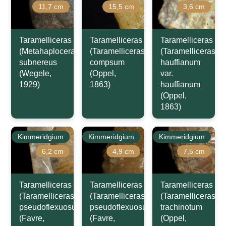
11,7 cm
15,5 cm
3,6 cm
Taramelliceras
Taramelliceras
Taramelliceras
(Metahaploceras)
(Taramelliceras)
(Taramelliceras)
subnereus
compsum
hauffianum
(Wegele,
(Oppel,
var.
1929)
1863)
hauffianum
(Oppel,
1863)
Kimmeridgium
Kimmeridgium
Kimmeridgium
6,2 cm
4,9 cm
7,5 cm
Taramelliceras
Taramelliceras
Taramelliceras
(Taramelliceras)
(Taramelliceras)
(Taramelliceras)
pseudoflexuosum
pseudoflexuosum
trachinotum
(Favre,
(Favre,
(Oppel,