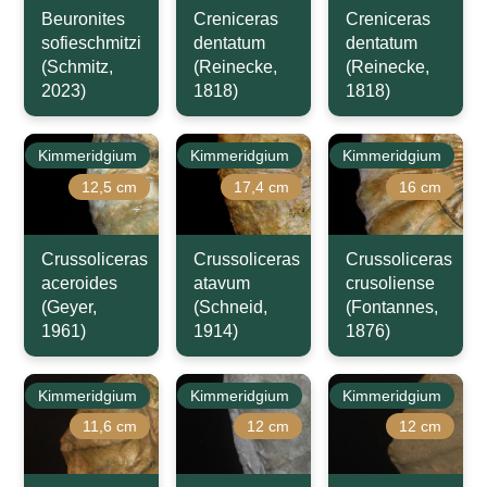
Beuronites
Creniceras
Creniceras
sofieschmitzi
dentatum
dentatum
(Schmitz,
(Reinecke,
(Reinecke,
2023)
1818)
1818)
Kimmeridgium
Kimmeridgium
Kimmeridgium
12,5 cm
17,4 cm
16 cm
Crussoliceras
Crussoliceras
Crussoliceras
aceroides
atavum
crusoliense
(Geyer,
(Schneid,
(Fontannes,
1961)
1914)
1876)
Kimmeridgium
Kimmeridgium
Kimmeridgium
11,6 cm
12 cm
12 cm