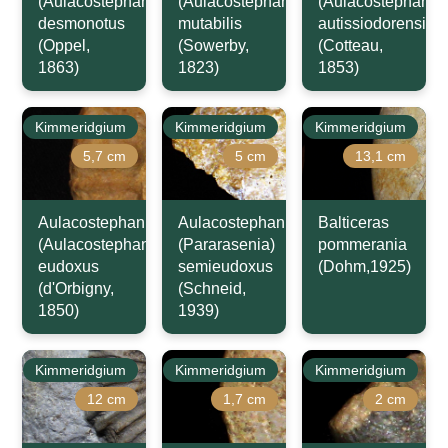
(Aulacostephanoides)
(Aulacostephanoides)
(Aulacostephanus
desmonotus
mutabilis
autissiodorensis
(Oppel,
(Sowerby,
(Cotteau,
1863)
1823)
1853)
Kimmeridgium
Kimmeridgium
Kimmeridgium
5,7 cm
5 cm
13,1 cm
Aulacostephanus
Aulacostephanus
Balticeras
(Aulacostephanus)
(Pararasenia)
pommerania
eudoxus
semieudoxus
(Dohm,1925)
(d'Orbigny,
(Schneid,
1850)
1939)
Kimmeridgium
Kimmeridgium
Kimmeridgium
12 cm
1,7 cm
2 cm