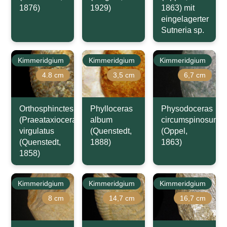
1876)
1929)
1863) mit
eingelagerter
Sutneria sp.
Kimmeridgium
Kimmeridgium
Kimmeridgium
4.8 cm
3,5 cm
6,7 cm
Orthosphinctes
Phylloceras
Physodoceras
(Praeataxioceras)
album
circumspinosum
virgulatus
(Quenstedt,
(Oppel,
(Quenstedt,
1888)
1863)
1858)
Kimmeridgium
Kimmeridgium
Kimmeridgium
8 cm
14,7 cm
16,7 cm