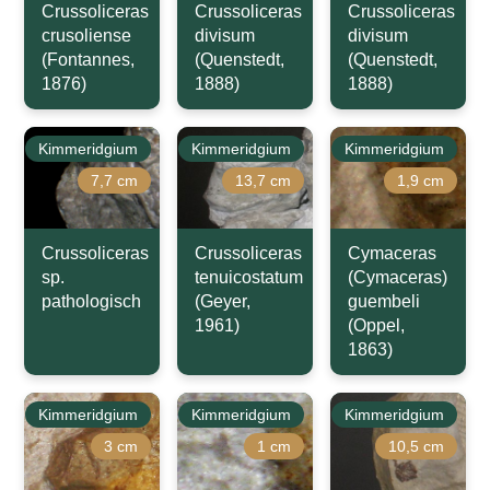
Crussoliceras
Crussoliceras
Crussoliceras
crusoliense
divisum
divisum
(Fontannes,
(Quenstedt,
(Quenstedt,
1876)
1888)
1888)
Kimmeridgium
Kimmeridgium
Kimmeridgium
7,7 cm
13,7 cm
1,9 cm
Crussoliceras
Crussoliceras
Cymaceras
sp.
tenuicostatum
(Cymaceras)
pathologisch
(Geyer,
guembeli
1961)
(Oppel,
1863)
Kimmeridgium
Kimmeridgium
Kimmeridgium
3 cm
1 cm
10,5 cm