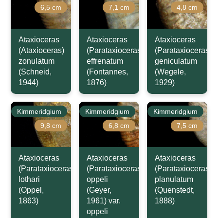
6,5 cm
7,1 cm
4,8 cm
Ataxioceras
Ataxioceras
Ataxioceras
(Ataxioceras)
(Parataxioceras)
(Parataxioceras)
zonulatum
effrenatum
geniculatum
(Schneid,
(Fontannes,
(Wegele,
1944)
1876)
1929)
Kimmeridgium
Kimmeridgium
Kimmeridgium
9,8 cm
6,8 cm
7,5 cm
Ataxioceras
Ataxioceras
Ataxioceras
(Parataxioceras)
(Parataxioceras)
(Parataxioceras)
lothari
oppeli
planulatum
(Oppel,
(Geyer,
(Quenstedt,
1863)
1961) var.
1888)
oppeli