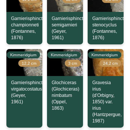
Garnierisphinctes
Garnierisphinctes
Garnierisphinctes
championneti
semigarnieri
stenocyclus
(Fontannes,
(Geyer,
(Fontannes,
1876)
1961)
1876)
Kimmeridgium
Kimmeridgium
Kimmeridgium
12,2 cm
3 cm
24,2 cm
Garnierisphinctes
Glochiceras
Gravesia
virgatocostatus
(Glochiceras)
irius
(Geyer,
nimbatum
(d'Orbigny,
1961)
(Oppel,
1850) var.
1863)
irius
(Hantzpergue,
1987)