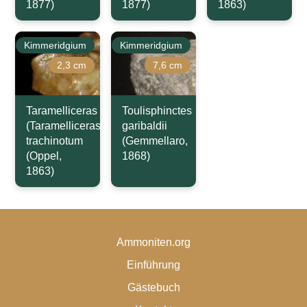
1877)
1877)
1863)
Kimmeridgium
Kimmeridgium
2,3 cm
7,6 cm
Taramelliceras
Toulisphinctes
(Taramelliceras)
garibaldii
trachinotum
(Gemmellaro,
(Oppel,
1868)
1863)
Ammoniten.org
Einführung
Gästebuch