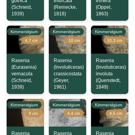
gothica
trifurcata
trimera
(Schneid,
(Reinecke,
(Oppel,
1939)
1818)
1863)
Kimmeridgium
Kimmeridgium
Kimmeridgium
4,7 cm
10 cm
10,3 cm
Rasenia
Rasenia
Rasenia
(Eurasenia)
(Involuticeras)
(Involuticeras)
vernacula
crassicostata
involuta
(Schneid,
(Geyer,
(Quenstedt,
1939)
1961)
1849)
Kimmeridgium
Kimmeridgium
Kimmeridgium
9 cm
4,4 cm
4,5 cm
Rasenia
Rasenia
Rasenia