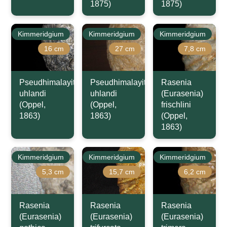
1875)
1875)
Kimmeridgium
Kimmeridgium
Kimmeridgium
16 cm
27 cm
7,8 cm
Pseudhimalayites
Pseudhimalayites
Rasenia
uhlandi
uhlandi
(Eurasenia)
(Oppel,
(Oppel,
frischlini
1863)
1863)
(Oppel,
1863)
Kimmeridgium
Kimmeridgium
Kimmeridgium
5,3 cm
15,7 cm
6,2 cm
Rasenia
Rasenia
Rasenia
(Eurasenia)
(Eurasenia)
(Eurasenia)