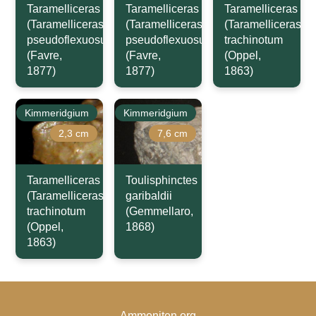
Taramelliceras
Taramelliceras
Taramelliceras
(Taramelliceras)
(Taramelliceras)
(Taramelliceras)
pseudoflexuosum
pseudoflexuosum
trachinotum
(Favre,
(Favre,
(Oppel,
1877)
1877)
1863)
Kimmeridgium
Kimmeridgium
2,3 cm
7,6 cm
Taramelliceras
Toulisphinctes
(Taramelliceras)
garibaldii
trachinotum
(Gemmellaro,
(Oppel,
1868)
1863)
Ammoniten.org