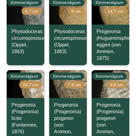
Kimmeridgium
Kimmeridgium
Kimmeridgium
6,7 cm
8 cm
14,7 cm
Physodoceras
Physodoceras
Progeronia
circumspinosum
circumspinosum
(Hugueninsphinct
(Oppel,
(Oppel,
eggeri (von
1863)
1863)
Ammon,
1875)
Kimmeridgium
Kimmeridgium
Kimmeridgium
16,7 cm
7,4 cm
4,8 cm
Progeronia
Progeronia
Progeronia
(Progeronia)
(Progeronia)
(Progeronia)
lictor
progeron
progeron
(Fontannes,
(von
(von
1876)
Ammon,
Ammon,