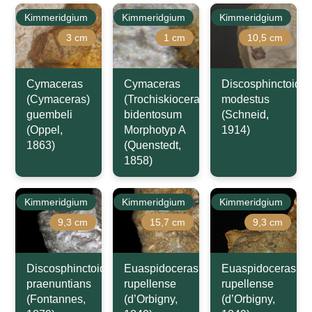
Kimmeridgium
Kimmeridgium
Kimmeridgium
3 cm
1 cm
10,5 cm
Cymaceras
Cymaceras
Discosphinctoide
(Cymaceras)
(Trochiskioceras)
modestus
guembeli
bidentosum
(Schneid,
(Oppel,
Morphotyp A
1914)
1863)
(Quenstedt,
1858)
Kimmeridgium
Kimmeridgium
Kimmeridgium
9,3 cm
15,7 cm
9,3 cm
Discosphinctoides
Euaspidoceras
Euaspidoceras
praenuntians
rupellense
rupellense
(Fontannes,
(d’Orbigny,
(d’Orbigny,