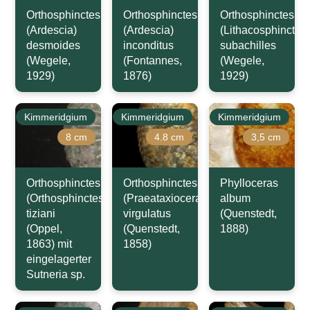
Orthosphinctes
Orthosphinctes
Orthosphinctes
(Ardescia)
(Ardescia)
(Lithacosphinctes)
desmoides
inconditus
subachilles
(Wegele,
(Fontannes,
(Wegele,
1929)
1876)
1929)
Kimmeridgium
Kimmeridgium
Kimmeridgium
8 cm
4.8 cm
3,5 cm
Orthosphinctes
Orthosphinctes
Phylloceras
(Orthosphinctes)
(Praeataxioceras)
album
tiziani
virgulatus
(Quenstedt,
(Oppel,
(Quenstedt,
1888)
1863) mit
1858)
eingelagerter
Sutneria sp.