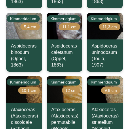
1863)
1863)
1863)
Kimmeridgium
Kimmeridgium
Kimmeridgium
5,4 cm
11,1 cm
11,3 cm
Aspidoceras
Aspidoceras
Aspidoceras
binodum
caletanum
uninodosum
(Oppel,
(Oppel,
(Toula,
1863)
1863)
1907)
Kimmeridgium
Kimmeridgium
Kimmeridgium
10,1 cm
12 cm
9,8 cm
Ataxioceras
Ataxioceras
Ataxioceras
(Ataxioceras)
(Ataxioceras)
(Ataxioceras)
discoidale
permutabile
striatellum
(Schneid,
(Wegele,
(Schneid,