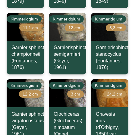
1879)
1849)
1849)
Kimmeridgium
Kimmeridgium
Kimmeridgium
11,1 cm
12 cm
5,3 cm
Garnierisphinctes
Garnierisphinctes
Garnierisphinctes
championneti
semigarnieri
stenocyclus
(Fontannes,
(Geyer,
(Fontannes,
1876)
1961)
1876)
Kimmeridgium
Kimmeridgium
Kimmeridgium
12,2 cm
3 cm
24,2 cm
Garnierisphinctes
Glochiceras
Gravesia
virgatocostatus
(Glochiceras)
irius
(Geyer,
nimbatum
(d'Orbigny,
1961)
(Oppel,
1850) var.