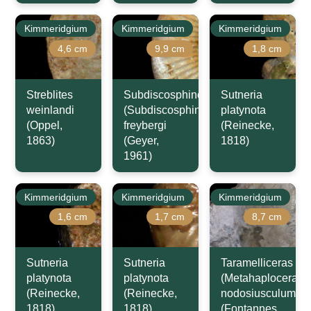
Kimmeridgium
Kimmeridgium
Kimmeridgium
4,6 cm
9,9 cm
1,8 cm
Streblites
Subdiscosphinctes
Sutneria
weinlandi
(Subdiscosphinctes)
platynota
(Oppel,
freybergi
(Reinecke,
1863)
(Geyer,
1818)
1961)
Kimmeridgium
Kimmeridgium
Kimmeridgium
1,6 cm
1,7 cm
8,7 cm
Sutneria
Sutneria
Taramelliceras
platynota
platynota
(Metahaploceras)
(Reinecke,
(Reinecke,
nodosiusculum
1818)
1818)
(Fontannes,