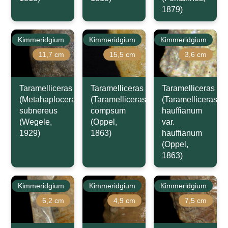
1879)
Kimmeridgium
Kimmeridgium
Kimmeridgium
11,7 cm
15,5 cm
3,6 cm
Taramelliceras
Taramelliceras
Taramelliceras
(Metahaploceras)
(Taramelliceras)
(Taramelliceras)
subnereus
compsum
hauffianum
(Wegele,
(Oppel,
var.
1929)
1863)
hauffianum
(Oppel,
1863)
Kimmeridgium
Kimmeridgium
Kimmeridgium
6,2 cm
4,9 cm
7,5 cm