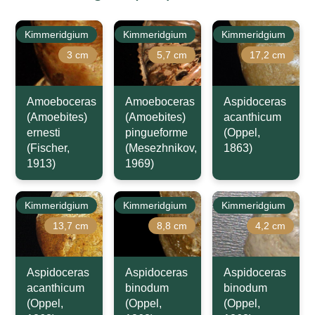
Kimmeridgium
Kimmeridgium
Kimmeridgium
3 cm
5,7 cm
17,2 cm
Amoeboceras
Amoeboceras
Aspidoceras
(Amoebites)
(Amoebites)
acanthicum
ernesti
pingueforme
(Oppel,
(Fischer,
(Mesezhnikov,
1863)
1913)
1969)
Kimmeridgium
Kimmeridgium
Kimmeridgium
13,7 cm
8,8 cm
4,2 cm
Aspidoceras
Aspidoceras
Aspidoceras
acanthicum
binodum
binodum
(Oppel,
(Oppel,
(Oppel,