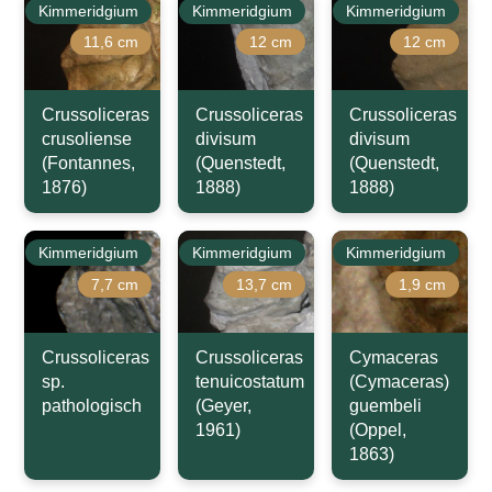
Kimmeridgium
Kimmeridgium
Kimmeridgium
11,6 cm
12 cm
12 cm
Crussoliceras
Crussoliceras
Crussoliceras
crusoliense
divisum
divisum
(Fontannes,
(Quenstedt,
(Quenstedt,
1876)
1888)
1888)
Kimmeridgium
Kimmeridgium
Kimmeridgium
7,7 cm
13,7 cm
1,9 cm
Crussoliceras
Crussoliceras
Cymaceras
sp.
tenuicostatum
(Cymaceras)
pathologisch
(Geyer,
guembeli
1961)
(Oppel,
1863)