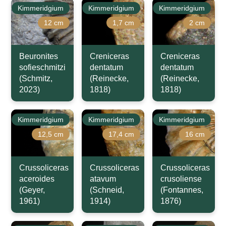
Kimmeridgium
Kimmeridgium
Kimmeridgium
12 cm
1,7 cm
2 cm
Beuronites
Creniceras
Creniceras
sofieschmitzi
dentatum
dentatum
(Schmitz,
(Reinecke,
(Reinecke,
2023)
1818)
1818)
Kimmeridgium
Kimmeridgium
Kimmeridgium
12,5 cm
17,4 cm
16 cm
Crussoliceras
Crussoliceras
Crussoliceras
aceroides
atavum
crusoliense
(Geyer,
(Schneid,
(Fontannes,
1961)
1914)
1876)