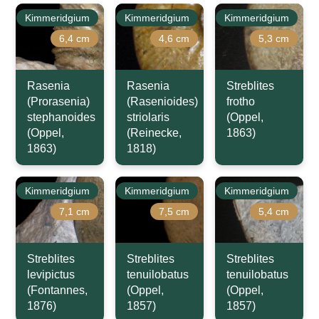
Kimmeridgium
Kimmeridgium
Kimmeridgium
6,4 cm
4,6 cm
5,3 cm
Rasenia
Rasenia
Streblites
(Prorasenia)
(Rasenioides)
frotho
stephanoides
striolaris
(Oppel,
(Oppel,
(Reinecke,
1863)
1863)
1818)
Kimmeridgium
Kimmeridgium
Kimmeridgium
7,1 cm
7,5 cm
5,4 cm
Streblites
Streblites
Streblites
levipictus
tenuilobatus
tenuilobatus
(Fontannes,
(Oppel,
(Oppel,
1876)
1857)
1857)