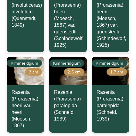
(Involuticeras)
(Prorasenia)
(Prorasenia)
involutum
heeri
heeri
(Quenstedt,
(Moesch,
(Moesch,
1849)
1867) var.
1867) var.
quenstedti
quenstedti
(Schindewolf,
(Schindewolf,
1925)
1925)
Kimmeridgium
Kimmeridgium
Kimmeridgium
3 cm
2,5 cm
1,7 cm
Rasenia
Rasenia
Rasenia
(Prorasenia)
(Prorasenia)
(Prorasenia)
heeri var.
paralepida
paralepida
heeri
(Schneid,
(Schneid,
(Moesch,
1939)
1939)
1867)