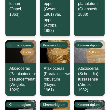
lothari
oppeli
planulatum
(Oppel,
(Geyer,
(Quenstedt,
1863)
1961) var.
1888)
oppeli
(Atrops,
1982)
Kimmeridgium
Kimmeridgium
Kimmeridgium
8 cm
8,6 cm
5,8 cm
Ataxioceras
Ataxioceras
Ataxioceras
(Parataxioceras)
(Parataxioceras)
(Schneidia)
pseudoeffrenatum
robustum
lussasense
(Wegele,
(Geyer,
(Atrops,
1929)
1961)
1982)
Kimmeridgium
Kimmeridgium
Kimmeridgium