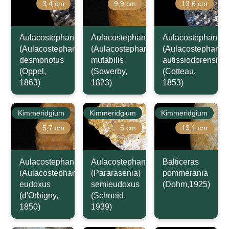
3,4 cm
9,9 cm
13,6 cm
Aulacostephanus
Aulacostephanus
Aulacostephanus
(Aulacostephanoides)
(Aulacostephanoides)
(Aulacostephanus
desmonotus
mutabilis
autissiodorensis
(Oppel,
(Sowerby,
(Cotteau,
1863)
1823)
1853)
Kimmeridgium
Kimmeridgium
Kimmeridgium
5,7 cm
5 cm
13,1 cm
Aulacostephanus
Aulacostephanus
Balticeras
(Aulacostephanus)
(Pararasenia)
pommerania
eudoxus
semieudoxus
(Dohm,1925)
(d'Orbigny,
(Schneid,
1850)
1939)