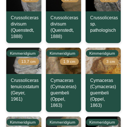
Crussoliceras
Crussoliceras
Crussoliceras
divisum
divisum
sp.
(Quenstedt,
(Quenstedt,
pathologisch
1888)
1888)
Kimmeridgium
Kimmeridgium
Kimmeridgium
13,7 cm
1,9 cm
3 cm
Crussoliceras
Cymaceras
Cymaceras
tenuicostatum
(Cymaceras)
(Cymaceras)
(Geyer,
guembeli
guembeli
1961)
(Oppel,
(Oppel,
1863)
1863)
Kimmeridgium
Kimmeridgium
Kimmeridgium