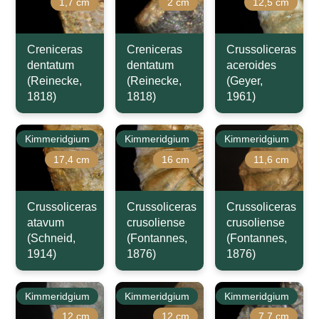
1,7 cm
2 cm
12,5 cm
Creniceras
Creniceras
Crussoliceras
dentatum
dentatum
aceroides
(Reinecke,
(Reinecke,
(Geyer,
1818)
1818)
1961)
Kimmeridgium
Kimmeridgium
Kimmeridgium
17,4 cm
16 cm
11,6 cm
Crussoliceras
Crussoliceras
Crussoliceras
atavum
crusoliense
crusoliense
(Schneid,
(Fontannes,
(Fontannes,
1914)
1876)
1876)
Kimmeridgium
Kimmeridgium
Kimmeridgium
12 cm
12 cm
7,7 cm