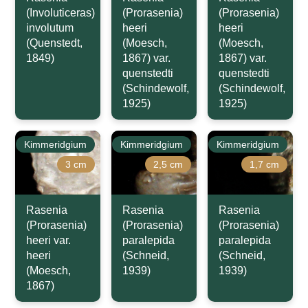
(Involuticeras)
(Prorasenia)
(Prorasenia)
involutum
heeri
heeri
(Quenstedt,
(Moesch,
(Moesch,
1849)
1867) var.
1867) var.
quenstedti
quenstedti
(Schindewolf,
(Schindewolf,
1925)
1925)
Kimmeridgium
Kimmeridgium
Kimmeridgium
3 cm
2,5 cm
1,7 cm
Rasenia
Rasenia
Rasenia
(Prorasenia)
(Prorasenia)
(Prorasenia)
heeri var.
paralepida
paralepida
heeri
(Schneid,
(Schneid,
(Moesch,
1939)
1939)
1867)