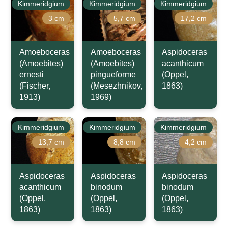
Kimmeridgium
Kimmeridgium
Kimmeridgium
3 cm
5,7 cm
17,2 cm
Amoeboceras
Amoeboceras
Aspidoceras
(Amoebites)
(Amoebites)
acanthicum
ernesti
pingueforme
(Oppel,
(Fischer,
(Mesezhnikov,
1863)
1913)
1969)
Kimmeridgium
Kimmeridgium
Kimmeridgium
13,7 cm
8,8 cm
4,2 cm
Aspidoceras
Aspidoceras
Aspidoceras
acanthicum
binodum
binodum
(Oppel,
(Oppel,
(Oppel,
1863)
1863)
1863)