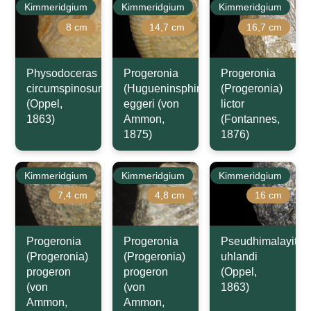
Kimmeridgium
Kimmeridgium
Kimmeridgium
8 cm
14,7 cm
16,7 cm
Physodoceras
Progeronia
Progeronia
circumspinosum
(Hugueninsphinctes)
(Progeronia)
(Oppel,
eggeri (von
lictor
1863)
Ammon,
(Fontannes,
1875)
1876)
Kimmeridgium
Kimmeridgium
Kimmeridgium
7,4 cm
4,8 cm
16 cm
Progeronia
Progeronia
Pseudhimalayites
(Progeronia)
(Progeronia)
uhlandi
progeron
progeron
(Oppel,
(von
(von
1863)
Ammon,
Ammon,