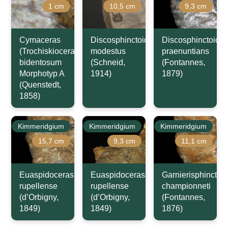
1 cm
10,5 cm
9,3 cm
Cymaceras
Discosphinctoides
Discosphinctoide
(Trochiskioceras)
modestus
praenuntians
bidentosum
(Schneid,
(Fontannes,
Morphotyp A
1914)
1879)
(Quenstedt,
1858)
Kimmeridgium
Kimmeridgium
Kimmeridgium
15,7 cm
9,3 cm
11,1 cm
Euaspidoceras
Euaspidoceras
Garnierisphinctes
rupellense
rupellense
championneti
(d’Orbigny,
(d’Orbigny,
(Fontannes,
1849)
1849)
1876)