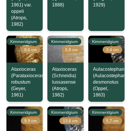
1961) var.
1888)
1929)
oppeli
(Atrops,
1982)
Kimmeridgium
Kimmeridgium
Kimmeridgium
8,6 cm
5,8 cm
3,4 cm
Ataxioceras
Ataxioceras
Aulacostephanus
(Parataxioceras)
(Schneidia)
(Aulacostephanoi
robustum
lussasense
desmonotus
(Geyer,
(Atrops,
(Oppel,
1961)
1982)
1863)
Kimmeridgium
Kimmeridgium
Kimmeridgium
9,9 cm
13,6 cm
5,7 cm