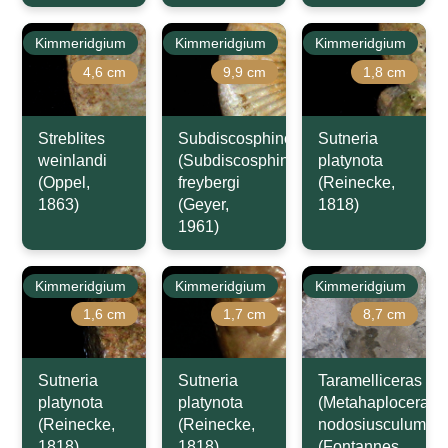
Kimmeridgium
Kimmeridgium
Kimmeridgium
4,6 cm
9,9 cm
1,8 cm
Streblites
Subdiscosphinctes
Sutneria
weinlandi
(Subdiscosphinctes)
platynota
(Oppel,
freybergi
(Reinecke,
1863)
(Geyer,
1818)
1961)
Kimmeridgium
Kimmeridgium
Kimmeridgium
1,6 cm
1,7 cm
8,7 cm
Sutneria
Sutneria
Taramelliceras
platynota
platynota
(Metahaploceras)
(Reinecke,
(Reinecke,
nodosiusculum
1818)
1818)
(Fontannes,