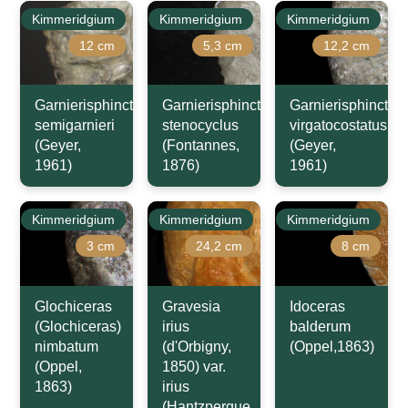
Kimmeridgium
Kimmeridgium
Kimmeridgium
12 cm
5,3 cm
12,2 cm
Garnierisphinctes
Garnierisphinctes
Garnierisphinctes
semigarnieri
stenocyclus
virgatocostatus
(Geyer,
(Fontannes,
(Geyer,
1961)
1876)
1961)
Kimmeridgium
Kimmeridgium
Kimmeridgium
3 cm
24,2 cm
8 cm
Glochiceras
Gravesia
Idoceras
(Glochiceras)
irius
balderum
nimbatum
(d'Orbigny,
(Oppel,1863)
(Oppel,
1850) var.
1863)
irius
(Hantzpergue,