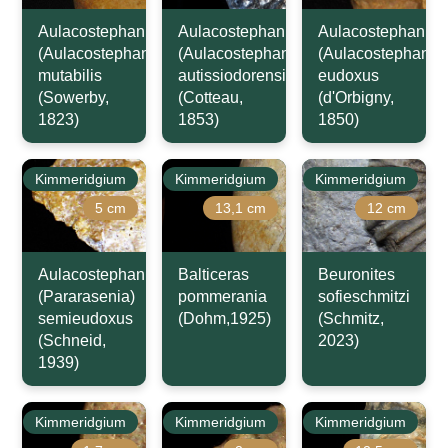
Aulacostephanus
Aulacostephanus
Aulacostephanus
(Aulacostephanoides)
(Aulacostephanus)
(Aulacostephanus
mutabilis
autissiodorensis
eudoxus
(Sowerby,
(Cotteau,
(d'Orbigny,
1823)
1853)
1850)
Kimmeridgium
Kimmeridgium
Kimmeridgium
5 cm
13,1 cm
12 cm
Aulacostephanus
Balticeras
Beuronites
(Pararasenia)
pommerania
sofieschmitzi
semieudoxus
(Dohm,1925)
(Schmitz,
(Schneid,
2023)
1939)
Kimmeridgium
Kimmeridgium
Kimmeridgium