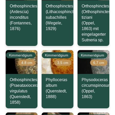
Orthosphinctes
Orthosphinctes
Orthosphinctes
(Ardescia)
(Lithacosphinctes)
(Orthosphinctes)
inconditus
subachilles
tiziani
(Fontannes,
(Wegele,
(Oppel,
1876)
1929)
1863) mit
eingelagerter
Sutneria sp.
Kimmeridgium
Kimmeridgium
Kimmeridgium
4.8 cm
3,5 cm
6,7 cm
Orthosphinctes
Phylloceras
Physodoceras
(Praeataxioceras)
album
circumspinosum
virgulatus
(Quenstedt,
(Oppel,
(Quenstedt,
1888)
1863)
1858)