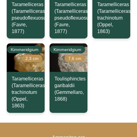
Taramelliceras
Taramelliceras
Taramelliceras
(Taramelliceras)
(Taramelliceras)
(Taramelliceras)
pseudoflexuosum
pseudoflexuosum
trachinotum
(Favre,
(Favre,
(Oppel,
1877)
1877)
1863)
Kimmeridgium
Kimmeridgium
2,3 cm
7,6 cm
Taramelliceras
Toulisphinctes
(Taramelliceras)
garibaldii
trachinotum
(Gemmellaro,
(Oppel,
1868)
1863)