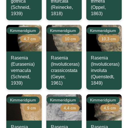
gothica
trifurcata
trimera
(Schneid,
(Reinecke,
(Oppel,
1939)
1818)
1863)
Kimmeridgium
Kimmeridgium
Kimmeridgium
4,7 cm
10 cm
10,3 cm
Rasenia
Rasenia
Rasenia
(Eurasenia)
(Involuticeras)
(Involuticeras)
vernacula
crassicostata
involuta
(Schneid,
(Geyer,
(Quenstedt,
1939)
1961)
1849)
Kimmeridgium
Kimmeridgium
Kimmeridgium
9 cm
4,4 cm
4,5 cm
Rasenia
Rasenia
Rasenia