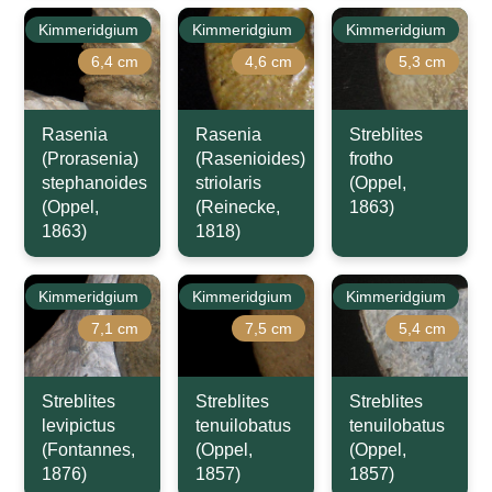
Kimmeridgium
Kimmeridgium
Kimmeridgium
6,4 cm
4,6 cm
5,3 cm
Rasenia
Rasenia
Streblites
(Prorasenia)
(Rasenioides)
frotho
stephanoides
striolaris
(Oppel,
(Oppel,
(Reinecke,
1863)
1863)
1818)
Kimmeridgium
Kimmeridgium
Kimmeridgium
7,1 cm
7,5 cm
5,4 cm
Streblites
Streblites
Streblites
levipictus
tenuilobatus
tenuilobatus
(Fontannes,
(Oppel,
(Oppel,
1876)
1857)
1857)