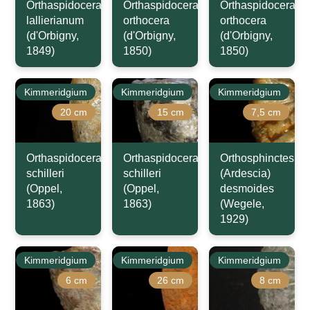
Orthaspidoceras
Orthaspidoceras
Orthaspidoceras
lallierianum
orthocera
orthocera
(d'Orbigny,
(d'Orbigny,
(d'Orbigny,
1849)
1850)
1850)
Kimmeridgium
Kimmeridgium
Kimmeridgium
20 cm
15 cm
7,5 cm
Orthaspidoceras
Orthaspidoceras
Orthosphinctes
schilleri
schilleri
(Ardescia)
(Oppel,
(Oppel,
desmoides
1863)
1863)
(Wegele,
1929)
Kimmeridgium
Kimmeridgium
Kimmeridgium
6 cm
26 cm
8 cm