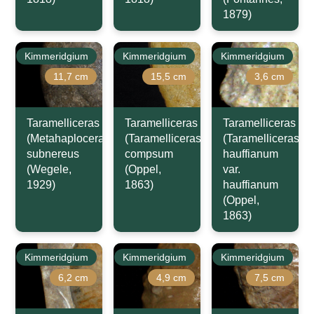
1879)
Kimmeridgium
Kimmeridgium
Kimmeridgium
11,7 cm
15,5 cm
3,6 cm
Taramelliceras
Taramelliceras
Taramelliceras
(Metahaploceras)
(Taramelliceras)
(Taramelliceras)
subnereus
compsum
hauffianum
(Wegele,
(Oppel,
var.
1929)
1863)
hauffianum
(Oppel,
1863)
Kimmeridgium
Kimmeridgium
Kimmeridgium
6,2 cm
4,9 cm
7,5 cm