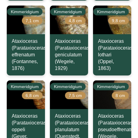
Kimmeridgium
Kimmeridgium
Kimmeridgium
7,1 cm
4,8 cm
9,8 cm
Ataxioceras
Ataxioceras
Ataxioceras
(Parataxioceras)
(Parataxioceras)
(Parataxioceras)
effrenatum
geniculatum
lothari
(Fontannes,
(Wegele,
(Oppel,
1876)
1929)
1863)
Kimmeridgium
Kimmeridgium
Kimmeridgium
6,8 cm
7,5 cm
8 cm
Ataxioceras
Ataxioceras
Ataxioceras
(Parataxioceras)
(Parataxioceras)
(Parataxioceras)
oppeli
planulatum
pseudoeffrenatum
(Geyer,
(Quenstedt,
(Wegele,