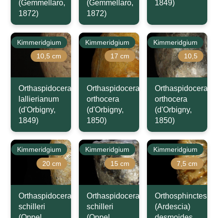
(Gemmellaro,
(Gemmellaro,
1849)
1872)
1872)
Kimmeridgium
Kimmeridgium
Kimmeridgium
10,5 cm
17 cm
10,5
Orthaspidoceras
Orthaspidoceras
Orthaspidoceras
lallierianum
orthocera
orthocera
(d'Orbigny,
(d'Orbigny,
(d'Orbigny,
1849)
1850)
1850)
Kimmeridgium
Kimmeridgium
Kimmeridgium
20 cm
15 cm
7,5 cm
Orthaspidoceras
Orthaspidoceras
Orthosphinctes
schilleri
schilleri
(Ardescia)
(Oppel,
(Oppel,
desmoides