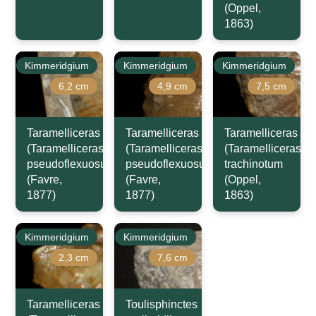
(Oppel,
1863)
Kimmeridgium
Kimmeridgium
Kimmeridgium
6,2 cm
4,9 cm
7,5 cm
Taramelliceras
Taramelliceras
Taramelliceras
(Taramelliceras)
(Taramelliceras)
(Taramelliceras)
pseudoflexuosum
pseudoflexuosum
trachinotum
(Favre,
(Favre,
(Oppel,
1877)
1877)
1863)
Kimmeridgium
Kimmeridgium
2,3 cm
7,6 cm
Taramelliceras
Toulisphinctes