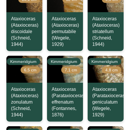
Ataxioceras
Ataxioceras
Ataxioceras
(Ataxioceras)
(Ataxioceras)
(Ataxioceras)
discoidale
permutabile
striatellum
(Schneid,
(Wegele,
(Schneid,
1944)
1929)
1944)
Kimmeridgium
Kimmeridgium
Kimmeridgium
6,5 cm
7,1 cm
4,8 cm
Ataxioceras
Ataxioceras
Ataxioceras
(Ataxioceras)
(Parataxioceras)
(Parataxioceras)
zonulatum
effrenatum
geniculatum
(Schneid,
(Fontannes,
(Wegele,
1944)
1876)
1929)