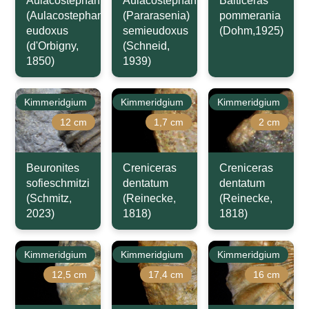
Aulacostephanus
Aulacostephanus
Balticeras
(Aulacostephanus)
(Pararasenia)
pommerania
eudoxus
semieudoxus
(Dohm,1925)
(d'Orbigny,
(Schneid,
1850)
1939)
Kimmeridgium
Kimmeridgium
Kimmeridgium
12 cm
1,7 cm
2 cm
Beuronites
Creniceras
Creniceras
sofieschmitzi
dentatum
dentatum
(Schmitz,
(Reinecke,
(Reinecke,
2023)
1818)
1818)
Kimmeridgium
Kimmeridgium
Kimmeridgium
12,5 cm
17,4 cm
16 cm