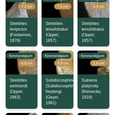
7,1 cm
7,5 cm
5,4 cm
Streblites
Streblites
Streblites
levipictus
tenuilobatus
tenuilobatus
(Fontannes,
(Oppel,
(Oppel,
1876)
1857)
1857)
Kimmeridgium
Kimmeridgium
Kimmeridgium
4,6 cm
9,9 cm
1,8 cm
Streblites
Subdiscosphinctes
Sutneria
weinlandi
(Subdiscosphinctes)
platynota
(Oppel,
freybergi
(Reinecke,
1863)
(Geyer,
1818)
1961)