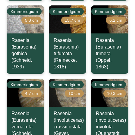
Kimmeridgium
Kimmeridgium
Kimmeridgium
5,3 cm
15,7 cm
6,2 cm
Rasenia
Rasenia
Rasenia
(Eurasenia)
(Eurasenia)
(Eurasenia)
gothica
trifurcata
trimera
(Schneid,
(Reinecke,
(Oppel,
1939)
1818)
1863)
Kimmeridgium
Kimmeridgium
Kimmeridgium
4,7 cm
10 cm
10,3 cm
Rasenia
Rasenia
Rasenia
(Eurasenia)
(Involuticeras)
(Involuticeras)
vernacula
crassicostata
involuta
(Schneid,
(Geyer,
(Quenstedt,