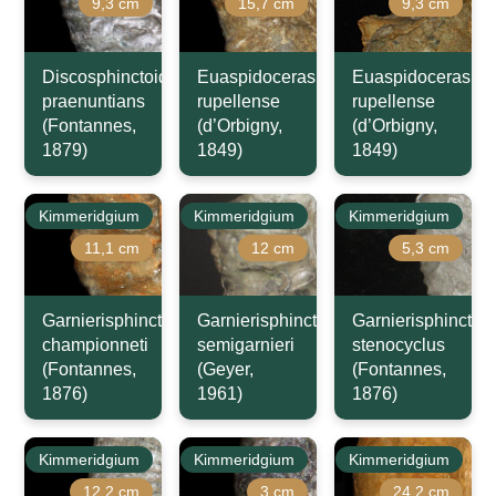
9,3 cm
15,7 cm
9,3 cm
Discosphinctoides
Euaspidoceras
Euaspidoceras
praenuntians
rupellense
rupellense
(Fontannes,
(d’Orbigny,
(d’Orbigny,
1879)
1849)
1849)
Kimmeridgium
Kimmeridgium
Kimmeridgium
11,1 cm
12 cm
5,3 cm
Garnierisphinctes
Garnierisphinctes
Garnierisphinctes
championneti
semigarnieri
stenocyclus
(Fontannes,
(Geyer,
(Fontannes,
1876)
1961)
1876)
Kimmeridgium
Kimmeridgium
Kimmeridgium
12,2 cm
3 cm
24,2 cm