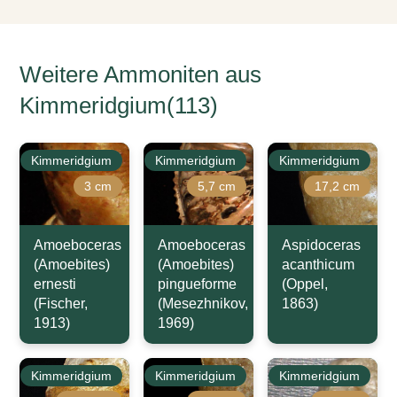
Weitere Ammoniten aus
Kimmeridgium(113)
Kimmeridgium
Kimmeridgium
Kimmeridgium
3 cm
5,7 cm
17,2 cm
Amoeboceras
Amoeboceras
Aspidoceras
(Amoebites)
(Amoebites)
acanthicum
ernesti
pingueforme
(Oppel,
(Fischer,
(Mesezhnikov,
1863)
1913)
1969)
Kimmeridgium
Kimmeridgium
Kimmeridgium