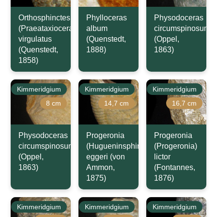
Orthosphinctes
Phylloceras
Physodoceras
(Praeataxioceras)
album
circumspinosum
virgulatus
(Quenstedt,
(Oppel,
(Quenstedt,
1888)
1863)
1858)
Kimmeridgium
Kimmeridgium
Kimmeridgium
8 cm
14,7 cm
16,7 cm
Physodoceras
Progeronia
Progeronia
circumspinosum
(Hugueninsphinctes)
(Progeronia)
(Oppel,
eggeri (von
lictor
1863)
Ammon,
(Fontannes,
1875)
1876)
Kimmeridgium
Kimmeridgium
Kimmeridgium