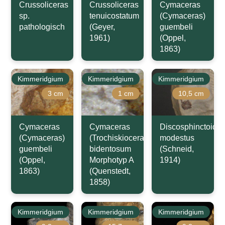
Crussoliceras
Crussoliceras
Cymaceras
sp.
tenuicostatum
(Cymaceras)
pathologisch
(Geyer,
guembeli
1961)
(Oppel,
1863)
Kimmeridgium
Kimmeridgium
Kimmeridgium
3 cm
1 cm
10,5 cm
Cymaceras
Cymaceras
Discosphinctoide
(Cymaceras)
(Trochiskioceras)
modestus
guembeli
bidentosum
(Schneid,
(Oppel,
Morphotyp A
1914)
1863)
(Quenstedt,
1858)
Kimmeridgium
Kimmeridgium
Kimmeridgium