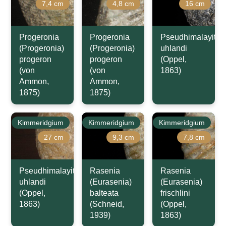
7,4 cm
4,8 cm
16 cm
Progeronia
Progeronia
Pseudhimalayites
(Progeronia)
(Progeronia)
uhlandi
progeron
progeron
(Oppel,
(von
(von
1863)
Ammon,
Ammon,
1875)
1875)
Kimmeridgium
Kimmeridgium
Kimmeridgium
27 cm
9,3 cm
7,8 cm
Pseudhimalayites
Rasenia
Rasenia
uhlandi
(Eurasenia)
(Eurasenia)
(Oppel,
balteata
frischlini
1863)
(Schneid,
(Oppel,
1939)
1863)