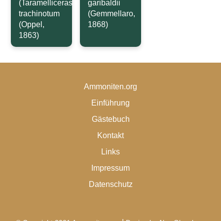
(Taramelliceras)
garibaldii
trachinotum
(Gemmellaro,
(Oppel,
1868)
1863)
Ammoniten.org
Einführung
Gästebuch
Kontakt
Links
Impressum
Datenschutz