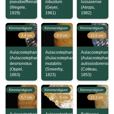
pseudoeffrenatum
robustum
lussasense
(Wegele,
(Geyer,
(Atrops,
1929)
1961)
1982)
Kimmeridgium
Kimmeridgium
Kimmeridgium
3,4 cm
9,9 cm
13,6 cm
Aulacostephanus
Aulacostephanus
Aulacostephanus
(Aulacostephanoides)
(Aulacostephanoides)
(Aulacostephanus
desmonotus
mutabilis
autissiodorensis
(Oppel,
(Sowerby,
(Cotteau,
1863)
1823)
1853)
Kimmeridgium
Kimmeridgium
Kimmeridgium
5,7 cm
5 cm
13,1 cm