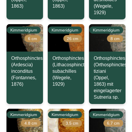
1863)
1863)
(Wegele,
1929)
Kimmeridgium
Kimmeridgium
Kimmeridgium
6 cm
26 cm
8 cm
Orthosphinctes
Orthosphinctes
Orthosphinctes
(Ardescia)
(Lithacosphinctes)
(Orthosphinctes)
inconditus
subachilles
tiziani
(Fontannes,
(Wegele,
(Oppel,
1876)
1929)
1863) mit
eingelagerter
Sutneria sp.
Kimmeridgium
Kimmeridgium
Kimmeridgium
4.8 cm
3,5 cm
6,7 cm