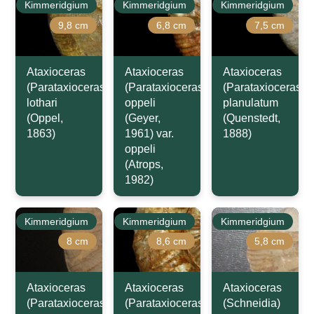
Kimmeridgium
Kimmeridgium
Kimmeridgium
9,8 cm
6,8 cm
7,5 cm
Ataxioceras
Ataxioceras
Ataxioceras
(Parataxioceras)
(Parataxioceras)
(Parataxioceras)
lothari
oppeli
planulatum
(Oppel,
(Geyer,
(Quenstedt,
1863)
1961) var.
1888)
oppeli
(Atrops,
1982)
Kimmeridgium
Kimmeridgium
Kimmeridgium
8 cm
8,6 cm
5,8 cm
Ataxioceras
Ataxioceras
Ataxioceras
(Parataxioceras)
(Parataxioceras)
(Schneidia)