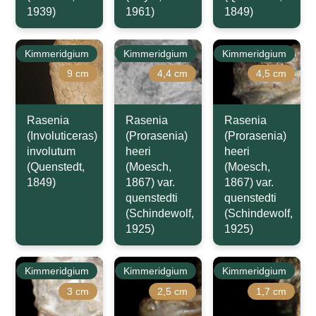
1939)
1961)
1849)
Kimmeridgium
Kimmeridgium
Kimmeridgium
9 cm
4,4 cm
4,5 cm
Rasenia
Rasenia
Rasenia
(Involuticeras)
(Prorasenia)
(Prorasenia)
involutum
heeri
heeri
(Quenstedt,
(Moesch,
(Moesch,
1849)
1867) var.
1867) var.
quenstedti
quenstedti
(Schindewolf,
(Schindewolf,
1925)
1925)
Kimmeridgium
Kimmeridgium
Kimmeridgium
3 cm
2,5 cm
1,7 cm