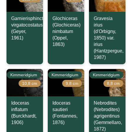
Garnierisphinctes
Glochiceras
Gravesia
virgatocostatus
(Glochiceras)
irius
(Geyer,
nimbatum
(d'Orbigny,
1961)
(Oppel,
1850) var.
1863)
irius
(Hantzpergue,
1987)
Kimmeridgium
Kimmeridgium
Kimmeridgium
10,8 cm
9,8 cm
8,8 cm
Idoceras
Idoceras
Nebrodites
inflatum
sautieri
(Nebrodites)
(Burckhardt,
(Fontannes,
agrigentinus
1906)
1876)
(Gemmellaro,
1872)