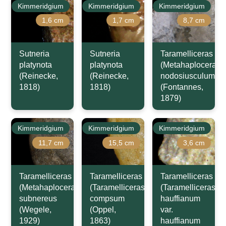
Kimmeridgium
Kimmeridgium
Kimmeridgium
1,6 cm
1,7 cm
8,7 cm
Sutneria
Sutneria
Taramelliceras
platynota
platynota
(Metahaploceras)
(Reinecke,
(Reinecke,
nodosiusculum
1818)
1818)
(Fontannes,
1879)
Kimmeridgium
Kimmeridgium
Kimmeridgium
11,7 cm
15,5 cm
3,6 cm
Taramelliceras
Taramelliceras
Taramelliceras
(Metahaploceras)
(Taramelliceras)
(Taramelliceras)
subnereus
compsum
hauffianum
(Wegele,
(Oppel,
var.
1929)
1863)
hauffianum