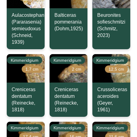
Aulacostephanus
Balticeras
Beuronites
(Pararasenia)
pommerania
sofieschmitzi
semieudoxus
(Dohm,1925)
(Schmitz,
(Schneid,
2023)
1939)
Kimmeridgium
Kimmeridgium
Kimmeridgium
1,7 cm
2 cm
12,5 cm
Creniceras
Creniceras
Crussoliceras
dentatum
dentatum
aceroides
(Reinecke,
(Reinecke,
(Geyer,
1818)
1818)
1961)
Kimmeridgium
Kimmeridgium
Kimmeridgium
17,4 cm
16 cm
11,6 cm