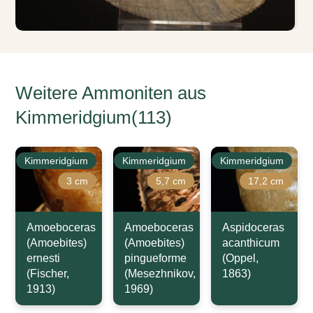
Weitere Ammoniten aus
Kimmeridgium(113)
Kimmeridgium
Kimmeridgium
Kimmeridgium
3 cm
5,7 cm
17,2 cm
Amoeboceras
Amoeboceras
Aspidoceras
(Amoebites)
(Amoebites)
acanthicum
ernesti
pingueforme
(Oppel,
(Fischer,
(Mesezhnikov,
1863)
1913)
1969)