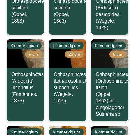
Orthaspidoceras
Orthaspidoceras
Orthosphinctes
schilleri
schilleri
(Ardescia)
(Oppel,
(Oppel,
desmoides
1863)
1863)
(Wegele,
1929)
Kimmeridgium
Kimmeridgium
Kimmeridgium
6 cm
26 cm
8 cm
Orthosphinctes
Orthosphinctes
Orthosphinctes
(Ardescia)
(Lithacosphinctes)
(Orthosphinctes)
inconditus
subachilles
tiziani
(Fontannes,
(Wegele,
(Oppel,
1876)
1929)
1863) mit
eingelagerter
Sutneria sp.
Kimmeridgium
Kimmeridgium
Kimmeridgium