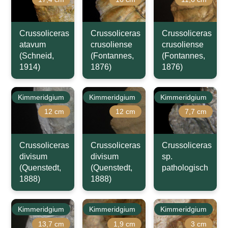
Crussoliceras
Crussoliceras
Crussoliceras
atavum
crusoliense
crusoliense
(Schneid,
(Fontannes,
(Fontannes,
1914)
1876)
1876)
Kimmeridgium
Kimmeridgium
Kimmeridgium
12 cm
12 cm
7,7 cm
Crussoliceras
Crussoliceras
Crussoliceras
divisum
divisum
sp.
(Quenstedt,
(Quenstedt,
pathologisch
1888)
1888)
Kimmeridgium
Kimmeridgium
Kimmeridgium
13,7 cm
1,9 cm
3 cm