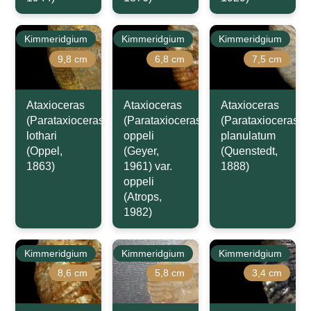
Kimmeridgium
Kimmeridgium
Kimmeridgium
9,8 cm
6,8 cm
7,5 cm
Ataxioceras
Ataxioceras
Ataxioceras
(Parataxioceras)
(Parataxioceras)
(Parataxioceras)
lothari
oppeli
planulatum
(Oppel,
(Geyer,
(Quenstedt,
1863)
1961) var.
1888)
oppeli
(Atrops,
1982)
Kimmeridgium
Kimmeridgium
Kimmeridgium
8,6 cm
5,8 cm
3,4 cm