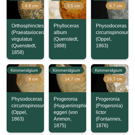
4.8 cm
3,5 cm
6,7 cm
Orthosphinctes
Phylloceras
Physodoceras
(Praeataxioceras)
album
circumspinosum
virgulatus
(Quenstedt,
(Oppel,
(Quenstedt,
1888)
1863)
1858)
Kimmeridgium
Kimmeridgium
Kimmeridgium
8 cm
14,7 cm
16,7 cm
Physodoceras
Progeronia
Progeronia
circumspinosum
(Hugueninsphinctes)
(Progeronia)
(Oppel,
eggeri (von
lictor
1863)
Ammon,
(Fontannes,
1875)
1876)