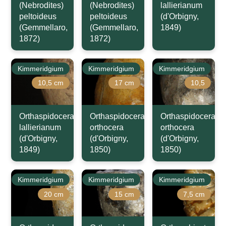
(Nebrodites)
(Nebrodites)
lallierianum
peltoideus
peltoideus
(d'Orbigny,
(Gemmellaro,
(Gemmellaro,
1849)
1872)
1872)
Kimmeridgium
Kimmeridgium
Kimmeridgium
10,5 cm
17 cm
10,5
Orthaspidoceras
Orthaspidoceras
Orthaspidoceras
lallierianum
orthocera
orthocera
(d'Orbigny,
(d'Orbigny,
(d'Orbigny,
1849)
1850)
1850)
Kimmeridgium
Kimmeridgium
Kimmeridgium
20 cm
15 cm
7,5 cm