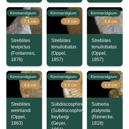
Kimmeridgium
Kimmeridgium
Kimmeridgium
7,1 cm
7,5 cm
5,4 cm
Streblites
Streblites
Streblites
levipictus
tenuilobatus
tenuilobatus
(Fontannes,
(Oppel,
(Oppel,
1876)
1857)
1857)
Kimmeridgium
Kimmeridgium
Kimmeridgium
4,6 cm
9,9 cm
1,8 cm
Streblites
Subdiscosphinctes
Sutneria
weinlandi
(Subdiscosphinctes)
platynota
(Oppel,
freybergi
(Reinecke,
1863)
(Geyer,
1818)