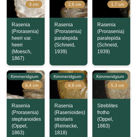
3 cm
2,5 cm
1,7 cm
Rasenia
Rasenia
Rasenia
(Prorasenia)
(Prorasenia)
(Prorasenia)
heeri var.
paralepida
paralepida
heeri
(Schneid,
(Schneid,
(Moesch,
1939)
1939)
1867)
Kimmeridgium
Kimmeridgium
Kimmeridgium
6,4 cm
4,6 cm
5,3 cm
Rasenia
Rasenia
Streblites
(Prorasenia)
(Rasenioides)
frotho
stephanoides
striolaris
(Oppel,
(Oppel,
(Reinecke,
1863)
1863)
1818)