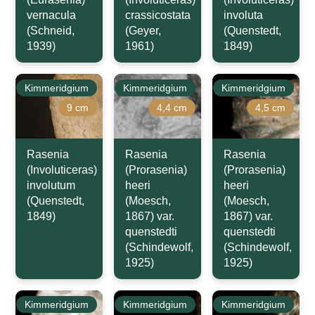
vernacula
crassicostata
involuta
(Schneid,
(Geyer,
(Quenstedt,
1939)
1961)
1849)
Kimmeridgium
Kimmeridgium
Kimmeridgium
9 cm
4,4 cm
4,5 cm
Rasenia
Rasenia
Rasenia
(Involuticeras)
(Prorasenia)
(Prorasenia)
involutum
heeri
heeri
(Quenstedt,
(Moesch,
(Moesch,
1849)
1867) var.
1867) var.
quenstedti
quenstedti
(Schindewolf,
(Schindewolf,
1925)
1925)
Kimmeridgium
Kimmeridgium
Kimmeridgium