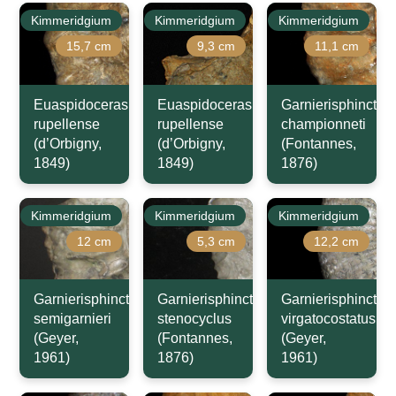
Kimmeridgium
Kimmeridgium
Kimmeridgium
15,7 cm
9,3 cm
11,1 cm
Euaspidoceras
Euaspidoceras
Garnierisphinctes
rupellense
rupellense
championneti
(d’Orbigny,
(d’Orbigny,
(Fontannes,
1849)
1849)
1876)
Kimmeridgium
Kimmeridgium
Kimmeridgium
12 cm
5,3 cm
12,2 cm
Garnierisphinctes
Garnierisphinctes
Garnierisphinctes
semigarnieri
stenocyclus
virgatocostatus
(Geyer,
(Fontannes,
(Geyer,
1961)
1876)
1961)