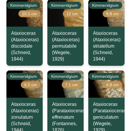
Kimmeridgium
Kimmeridgium
Kimmeridgium
10,1 cm
12 cm
9,8 cm
Ataxioceras
Ataxioceras
Ataxioceras
(Ataxioceras)
(Ataxioceras)
(Ataxioceras)
discoidale
permutabile
striatellum
(Schneid,
(Wegele,
(Schneid,
1944)
1929)
1944)
Kimmeridgium
Kimmeridgium
Kimmeridgium
6,5 cm
7,1 cm
4,8 cm
Ataxioceras
Ataxioceras
Ataxioceras
(Ataxioceras)
(Parataxioceras)
(Parataxioceras)
zonulatum
effrenatum
geniculatum
(Schneid,
(Fontannes,
(Wegele,
1944)
1876)
1929)