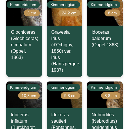
Kimmeridgium
Kimmeridgium
Kimmeridgium
3 cm
24,2 cm
8 cm
Glochiceras
Gravesia
Idoceras
(Glochiceras)
irius
balderum
nimbatum
(d'Orbigny,
(Oppel,1863)
(Oppel,
1850) var.
1863)
irius
(Hantzpergue,
1987)
Kimmeridgium
Kimmeridgium
Kimmeridgium
10,8 cm
9,8 cm
8,8 cm
Idoceras
Idoceras
Nebrodites
inflatum
sautieri
(Nebrodites)
(Burckhardt,
(Fontannes,
agrigentinus