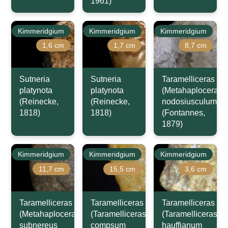
1961)
Kimmeridgium
Kimmeridgium
Kimmeridgium
1,6 cm
1,7 cm
8,7 cm
Sutneria
Sutneria
Taramelliceras
platynota
platynota
(Metahaploceras)
(Reinecke,
(Reinecke,
nodosiusculum
1818)
1818)
(Fontannes,
1879)
Kimmeridgium
Kimmeridgium
Kimmeridgium
11,7 cm
15,5 cm
3,6 cm
Taramelliceras
Taramelliceras
Taramelliceras
(Metahaploceras)
(Taramelliceras)
(Taramelliceras)
subnereus
compsum
hauffianum