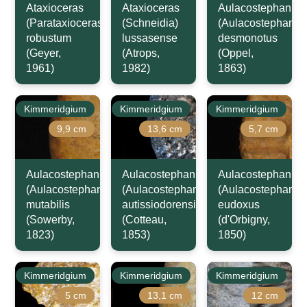
Ataxioceras
Ataxioceras
Aulacostephanus
(Parataxioceras)
(Schneidia)
(Aulacostephanoi
robustum
lussasense
desmonotus
(Geyer,
(Atrops,
(Oppel,
1961)
1982)
1863)
Kimmeridgium
Kimmeridgium
Kimmeridgium
9,9 cm
13,6 cm
5,7 cm
Aulacostephanus
Aulacostephanus
Aulacostephanus
(Aulacostephanoides)
(Aulacostephanus)
(Aulacostephanus
mutabilis
autissiodorensis
eudoxus
(Sowerby,
(Cotteau,
(d'Orbigny,
1823)
1853)
1850)
Kimmeridgium
Kimmeridgium
Kimmeridgium
5 cm
13,1 cm
12 cm