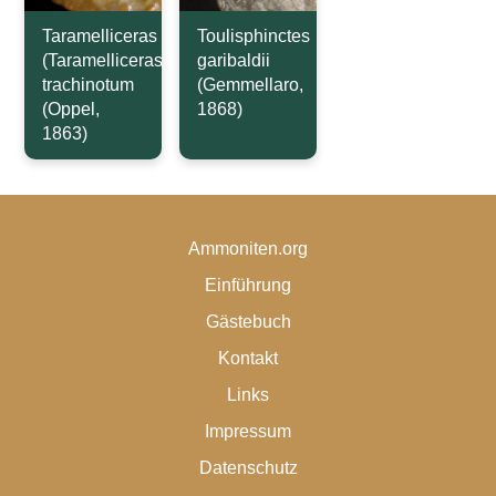
Taramelliceras
Toulisphinctes
(Taramelliceras)
garibaldii
trachinotum
(Gemmellaro,
(Oppel,
1868)
1863)
Ammoniten.org
Einführung
Gästebuch
Kontakt
Links
Impressum
Datenschutz