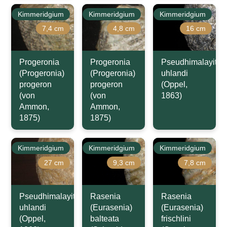
Kimmeridgium
Kimmeridgium
Kimmeridgium
7,4 cm
4,8 cm
16 cm
Progeronia
Progeronia
Pseudhimalayites
(Progeronia)
(Progeronia)
uhlandi
progeron
progeron
(Oppel,
(von
(von
1863)
Ammon,
Ammon,
1875)
1875)
Kimmeridgium
Kimmeridgium
Kimmeridgium
27 cm
9,3 cm
7,8 cm
Pseudhimalayites
Rasenia
Rasenia
uhlandi
(Eurasenia)
(Eurasenia)
(Oppel,
balteata
frischlini