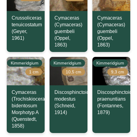
Crussoliceras
Cymaceras
Cymaceras
tenuicostatum
(Cymaceras)
(Cymaceras)
(Geyer,
guembeli
guembeli
1961)
(Oppel,
(Oppel,
1863)
1863)
Kimmeridgium
Kimmeridgium
Kimmeridgium
1 cm
10,5 cm
9,3 cm
Cymaceras
Discosphinctoides
Discosphinctoide
(Trochiskioceras)
modestus
praenuntians
bidentosum
(Schneid,
(Fontannes,
Morphotyp A
1914)
1879)
(Quenstedt,
1858)