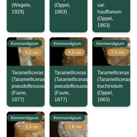
(Wegele,
(Oppel,
var.
1929)
1863)
hauffianum
(Oppel,
1863)
Kimmeridgium
Kimmeridgium
Kimmeridgium
6,2 cm
4,9 cm
7,5 cm
Taramelliceras
Taramelliceras
Taramelliceras
(Taramelliceras)
(Taramelliceras)
(Taramelliceras)
pseudoflexuosum
pseudoflexuosum
trachinotum
(Favre,
(Favre,
(Oppel,
1877)
1877)
1863)
Kimmeridgium
Kimmeridgium
2,3 cm
7,6 cm