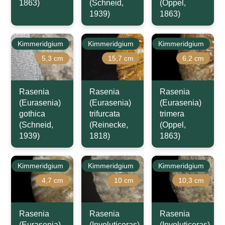
1863)
(Schneid,
(Oppel,
1939)
1863)
Kimmeridgium
Kimmeridgium
Kimmeridgium
5,3 cm
15,7 cm
6,2 cm
Rasenia
Rasenia
Rasenia
(Eurasenia)
(Eurasenia)
(Eurasenia)
gothica
trifurcata
trimera
(Schneid,
(Reinecke,
(Oppel,
1939)
1818)
1863)
Kimmeridgium
Kimmeridgium
Kimmeridgium
4,7 cm
10 cm
10,3 cm
Rasenia
Rasenia
Rasenia
(Eurasenia)
(Involuticeras)
(Involuticeras)