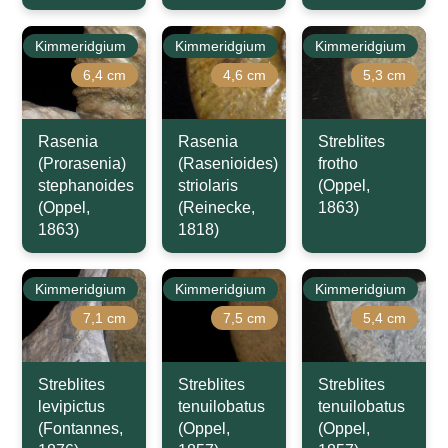
Kimmeridgium
Kimmeridgium
Kimmeridgium
6,4 cm
4,6 cm
5,3 cm
Rasenia
Rasenia
Streblites
(Prorasenia)
(Rasenioides)
frotho
stephanoides
striolaris
(Oppel,
(Oppel,
(Reinecke,
1863)
1863)
1818)
Kimmeridgium
Kimmeridgium
Kimmeridgium
7,1 cm
7,5 cm
5,4 cm
Streblites
Streblites
Streblites
levipictus
tenuilobatus
tenuilobatus
(Fontannes,
(Oppel,
(Oppel,