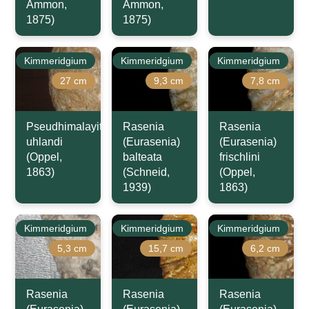
Ammon,
Ammon,
1875)
1875)
Kimmeridgium
Kimmeridgium
Kimmeridgium
27 cm
9,3 cm
7,8 cm
Pseudhimalayites
Rasenia
Rasenia
uhlandi
(Eurasenia)
(Eurasenia)
(Oppel,
balteata
frischlini
1863)
(Schneid,
(Oppel,
1939)
1863)
Kimmeridgium
Kimmeridgium
Kimmeridgium
5,3 cm
15,7 cm
6,2 cm
Rasenia
Rasenia
Rasenia