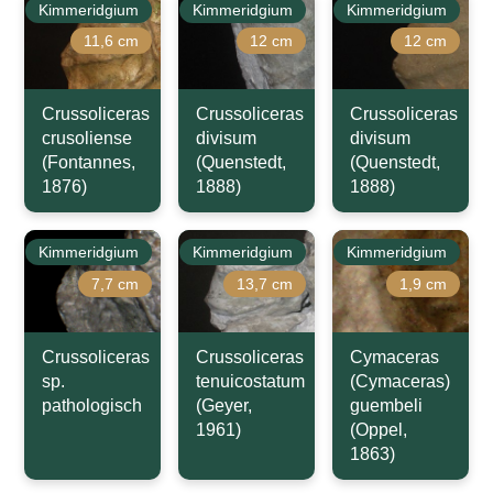
Kimmeridgium
Kimmeridgium
Kimmeridgium
11,6 cm
12 cm
12 cm
Crussoliceras
Crussoliceras
Crussoliceras
crusoliense
divisum
divisum
(Fontannes,
(Quenstedt,
(Quenstedt,
1876)
1888)
1888)
Kimmeridgium
Kimmeridgium
Kimmeridgium
7,7 cm
13,7 cm
1,9 cm
Crussoliceras
Crussoliceras
Cymaceras
sp.
tenuicostatum
(Cymaceras)
pathologisch
(Geyer,
guembeli
1961)
(Oppel,
1863)