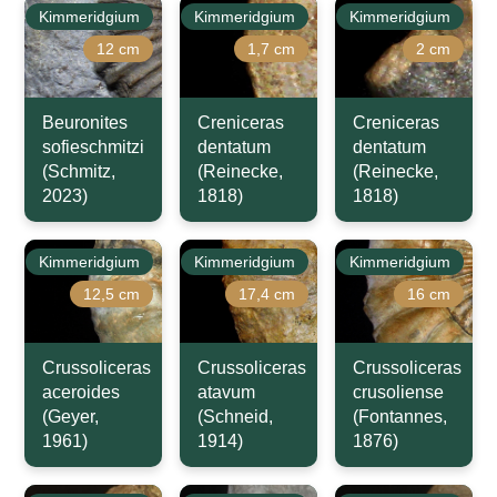
Kimmeridgium
Kimmeridgium
Kimmeridgium
12 cm
1,7 cm
2 cm
Beuronites
Creniceras
Creniceras
sofieschmitzi
dentatum
dentatum
(Schmitz,
(Reinecke,
(Reinecke,
2023)
1818)
1818)
Kimmeridgium
Kimmeridgium
Kimmeridgium
12,5 cm
17,4 cm
16 cm
Crussoliceras
Crussoliceras
Crussoliceras
aceroides
atavum
crusoliense
(Geyer,
(Schneid,
(Fontannes,
1961)
1914)
1876)