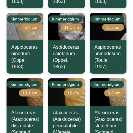
1863)
1863)
1863)
Kimmeridgium
Kimmeridgium
Kimmeridgium
5,4 cm
11,1 cm
11,3 cm
Aspidoceras
Aspidoceras
Aspidoceras
binodum
caletanum
uninodosum
(Oppel,
(Oppel,
(Toula,
1863)
1863)
1907)
Kimmeridgium
Kimmeridgium
Kimmeridgium
10,1 cm
12 cm
9,8 cm
Ataxioceras
Ataxioceras
Ataxioceras
(Ataxioceras)
(Ataxioceras)
(Ataxioceras)
discoidale
permutabile
striatellum
(Schneid,
(Wegele,
(Schneid,