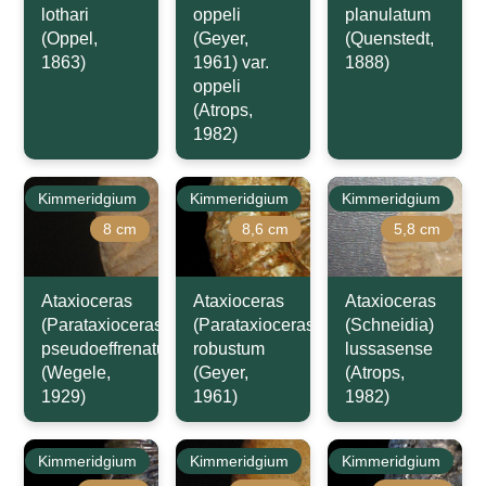
lothari
oppeli
planulatum
(Oppel,
(Geyer,
(Quenstedt,
1863)
1961) var.
1888)
oppeli
(Atrops,
1982)
Kimmeridgium
Kimmeridgium
Kimmeridgium
8 cm
8,6 cm
5,8 cm
Ataxioceras
Ataxioceras
Ataxioceras
(Parataxioceras)
(Parataxioceras)
(Schneidia)
pseudoeffrenatum
robustum
lussasense
(Wegele,
(Geyer,
(Atrops,
1929)
1961)
1982)
Kimmeridgium
Kimmeridgium
Kimmeridgium