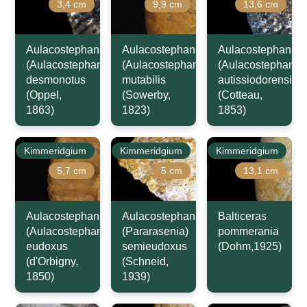
3,4 cm
9,9 cm
13,6 cm
Aulacostephanus
Aulacostephanus
Aulacostephanus
(Aulacostephanoides)
(Aulacostephanoides)
(Aulacostephanus
desmonotus
mutabilis
autissiodorensis
(Oppel,
(Sowerby,
(Cotteau,
1863)
1823)
1853)
Kimmeridgium
Kimmeridgium
Kimmeridgium
5,7 cm
5 cm
13,1 cm
Aulacostephanus
Aulacostephanus
Balticeras
(Aulacostephanus)
(Pararasenia)
pommerania
eudoxus
semieudoxus
(Dohm,1925)
(d'Orbigny,
(Schneid,
1850)
1939)