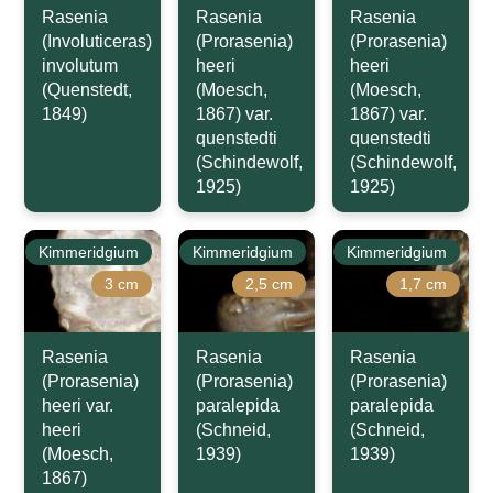
Rasenia
Rasenia
Rasenia
(Involuticeras)
(Prorasenia)
(Prorasenia)
involutum
heeri
heeri
(Quenstedt,
(Moesch,
(Moesch,
1849)
1867) var.
1867) var.
quenstedti
quenstedti
(Schindewolf,
(Schindewolf,
1925)
1925)
Kimmeridgium
Kimmeridgium
Kimmeridgium
3 cm
2,5 cm
1,7 cm
Rasenia
Rasenia
Rasenia
(Prorasenia)
(Prorasenia)
(Prorasenia)
heeri var.
paralepida
paralepida
heeri
(Schneid,
(Schneid,
(Moesch,
1939)
1939)
1867)