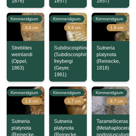
1876)
1857)
1857)
Kimmeridgium
Kimmeridgium
Kimmeridgium
4,6 cm
9,9 cm
1,8 cm
Streblites
Subdiscosphinctes
Sutneria
weinlandi
(Subdiscosphinctes)
platynota
(Oppel,
freybergi
(Reinecke,
1863)
(Geyer,
1818)
1961)
Kimmeridgium
Kimmeridgium
Kimmeridgium
1,6 cm
1,7 cm
8,7 cm
Sutneria
Sutneria
Taramelliceras
platynota
platynota
(Metahaploceras)
(Reinecke,
(Reinecke,
nodosiusculum