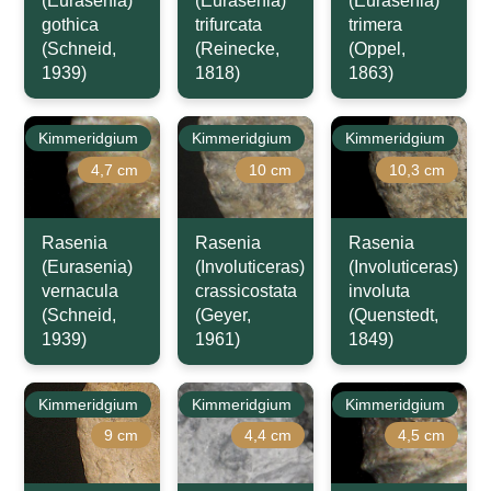
(Eurasenia)
(Eurasenia)
(Eurasenia)
gothica
trifurcata
trimera
(Schneid,
(Reinecke,
(Oppel,
1939)
1818)
1863)
Kimmeridgium
Kimmeridgium
Kimmeridgium
4,7 cm
10 cm
10,3 cm
Rasenia
Rasenia
Rasenia
(Eurasenia)
(Involuticeras)
(Involuticeras)
vernacula
crassicostata
involuta
(Schneid,
(Geyer,
(Quenstedt,
1939)
1961)
1849)
Kimmeridgium
Kimmeridgium
Kimmeridgium
9 cm
4,4 cm
4,5 cm