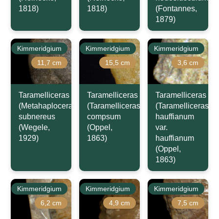
1818)
1818)
(Fontannes,
1879)
Kimmeridgium
Kimmeridgium
Kimmeridgium
11,7 cm
15,5 cm
3,6 cm
Taramelliceras
Taramelliceras
Taramelliceras
(Metahaploceras)
(Taramelliceras)
(Taramelliceras)
subnereus
compsum
hauffianum
(Wegele,
(Oppel,
var.
1929)
1863)
hauffianum
(Oppel,
1863)
Kimmeridgium
Kimmeridgium
Kimmeridgium
6,2 cm
4,9 cm
7,5 cm