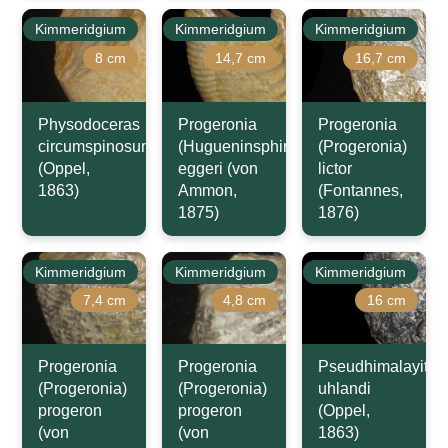
Kimmeridgium
Kimmeridgium
Kimmeridgium
8 cm
14,7 cm
16,7 cm
Physodoceras
Progeronia
Progeronia
circumspinosum
(Hugueninsphinctes)
(Progeronia)
(Oppel,
eggeri (von
lictor
1863)
Ammon,
(Fontannes,
1875)
1876)
Kimmeridgium
Kimmeridgium
Kimmeridgium
7,4 cm
4,8 cm
16 cm
Progeronia
Progeronia
Pseudhimalayites
(Progeronia)
(Progeronia)
uhlandi
progeron
progeron
(Oppel,
(von
(von
1863)