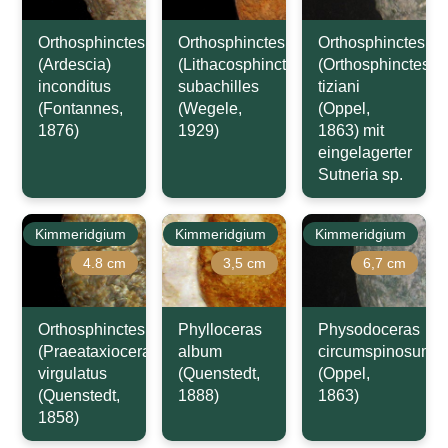
Orthosphinctes
Orthosphinctes
Orthosphinctes
(Ardescia)
(Lithacosphinctes)
(Orthosphinctes)
inconditus
subachilles
tiziani
(Fontannes,
(Wegele,
(Oppel,
1876)
1929)
1863) mit
eingelagerter
Sutneria sp.
Kimmeridgium
Kimmeridgium
Kimmeridgium
4.8 cm
3,5 cm
6,7 cm
Orthosphinctes
Phylloceras
Physodoceras
(Praeataxioceras)
album
circumspinosum
virgulatus
(Quenstedt,
(Oppel,
(Quenstedt,
1888)
1863)
1858)