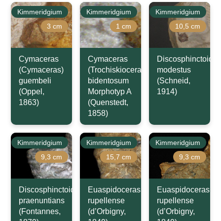
Kimmeridgium
Kimmeridgium
Kimmeridgium
3 cm
1 cm
10,5 cm
Cymaceras
Cymaceras
Discosphinctoide
(Cymaceras)
(Trochiskioceras)
modestus
guembeli
bidentosum
(Schneid,
(Oppel,
Morphotyp A
1914)
1863)
(Quenstedt,
1858)
Kimmeridgium
Kimmeridgium
Kimmeridgium
9,3 cm
15,7 cm
9,3 cm
Discosphinctoides
Euaspidoceras
Euaspidoceras
praenuntians
rupellense
rupellense
(Fontannes,
(d’Orbigny,
(d’Orbigny,