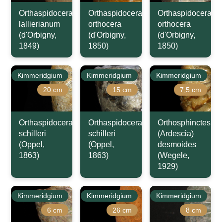
Orthaspidoceras
Orthaspidoceras
Orthaspidoceras
lallierianum
orthocera
orthocera
(d'Orbigny,
(d'Orbigny,
(d'Orbigny,
1849)
1850)
1850)
Kimmeridgium
Kimmeridgium
Kimmeridgium
20 cm
15 cm
7,5 cm
Orthaspidoceras
Orthaspidoceras
Orthosphinctes
schilleri
schilleri
(Ardescia)
(Oppel,
(Oppel,
desmoides
1863)
1863)
(Wegele,
1929)
Kimmeridgium
Kimmeridgium
Kimmeridgium
6 cm
26 cm
8 cm