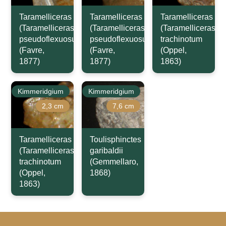
Taramelliceras
Taramelliceras
Taramelliceras
(Taramelliceras)
(Taramelliceras)
(Taramelliceras)
pseudoflexuosum
pseudoflexuosum
trachinotum
(Favre,
(Favre,
(Oppel,
1877)
1877)
1863)
Kimmeridgium
Kimmeridgium
2,3 cm
7,6 cm
Taramelliceras
Toulisphinctes
(Taramelliceras)
garibaldii
trachinotum
(Gemmellaro,
(Oppel,
1868)
1863)