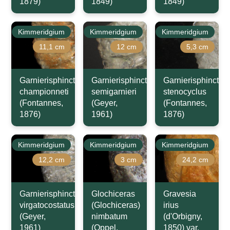
1879)
1849)
1849)
Kimmeridgium
Kimmeridgium
Kimmeridgium
11,1 cm
12 cm
5,3 cm
Garnierisphinctes
Garnierisphinctes
Garnierisphinctes
championneti
semigarnieri
stenocyclus
(Fontannes,
(Geyer,
(Fontannes,
1876)
1961)
1876)
Kimmeridgium
Kimmeridgium
Kimmeridgium
12,2 cm
3 cm
24,2 cm
Garnierisphinctes
Glochiceras
Gravesia
virgatocostatus
(Glochiceras)
irius
(Geyer,
nimbatum
(d'Orbigny,
1961)
(Oppel,
1850) var.