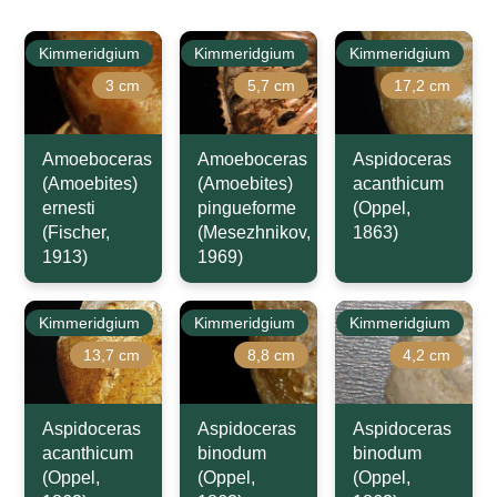
Kimmeridgium
Kimmeridgium
Kimmeridgium
3 cm
5,7 cm
17,2 cm
Amoeboceras
Amoeboceras
Aspidoceras
(Amoebites)
(Amoebites)
acanthicum
ernesti
pingueforme
(Oppel,
(Fischer,
(Mesezhnikov,
1863)
1913)
1969)
Kimmeridgium
Kimmeridgium
Kimmeridgium
13,7 cm
8,8 cm
4,2 cm
Aspidoceras
Aspidoceras
Aspidoceras
acanthicum
binodum
binodum
(Oppel,
(Oppel,
(Oppel,