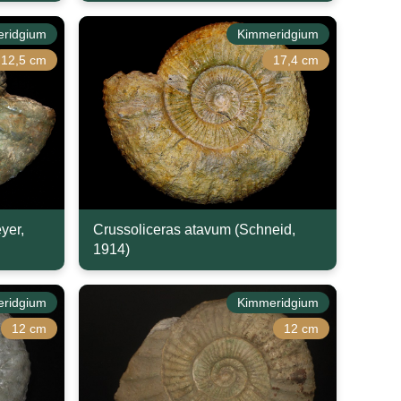
ridgium
Kimmeridgium
12,5 cm
17,4 cm
yer,
Crussoliceras atavum (Schneid,
1914)
ridgium
Kimmeridgium
12 cm
12 cm