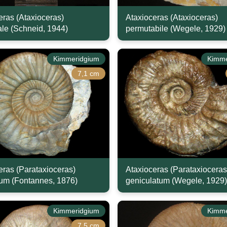
eras (Ataxioceras)
Ataxioceras (Ataxioceras)
ale (Schneid, 1944)
permutabile (Wegele, 1929)
Kimmeridgium
Kimme
7,1 cm
eras (Parataxioceras)
Ataxioceras (Parataxioceras
tum (Fontannes, 1876)
geniculatum (Wegele, 1929)
Kimmeridgium
Kimme
7,5 cm