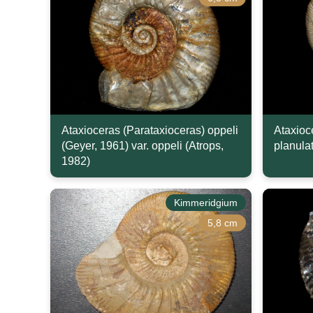
Ataxioceras (Parataxioceras) oppeli
Ataxioc
(Geyer, 1961) var. oppeli (Atrops,
planula
1982)
Kimmeridgium
5,8 cm