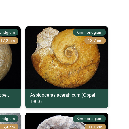
ridgium
Kimmeridgium
17,2 cm
13,7 cm
ppel,
Aspidoceras acanthicum (Oppel,
1863)
ridgium
Kimmeridgium
5,4 cm
11,1 cm