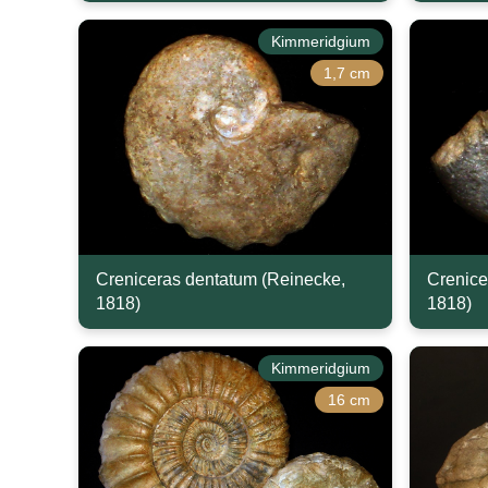
Kimmeridgium
1,7 cm
Creniceras dentatum (Reinecke,
Crenice
1818)
1818)
Kimmeridgium
16 cm