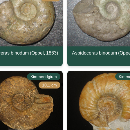
eras binodum (Oppel, 1863)
Aspidoceras binodum (Oppe
Kimmeridgium
Kimme
10,1 cm