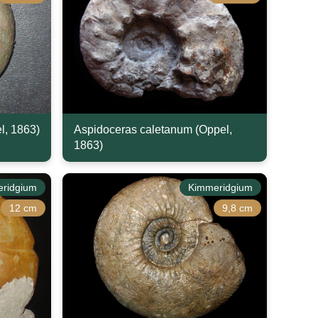
l, 1863)
Aspidoceras caletanum (Oppel,
1863)
ridgium
Kimmeridgium
12 cm
9,8 cm