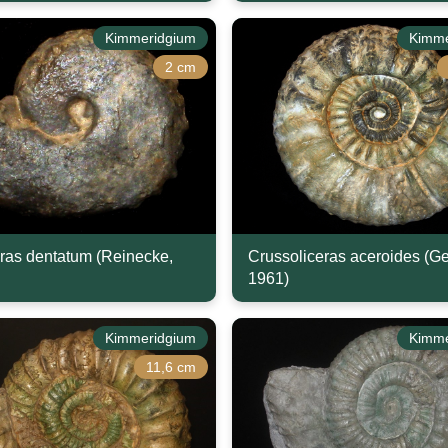
Kimmeridgium
Kimme
2 cm
ras dentatum (Reinecke,
Crussoliceras aceroides (Ge
1961)
Kimmeridgium
Kimme
11,6 cm