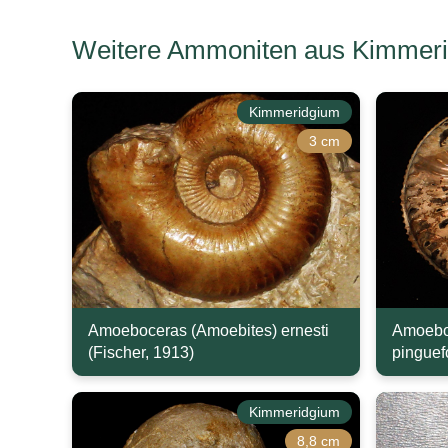
Weitere Ammoniten aus Kimmeri
Kimmeridgium
3 cm
Amoeboceras (Amoebites) ernesti
Amoebo
(Fischer, 1913)
pinguef
Kimmeridgium
8,8 cm