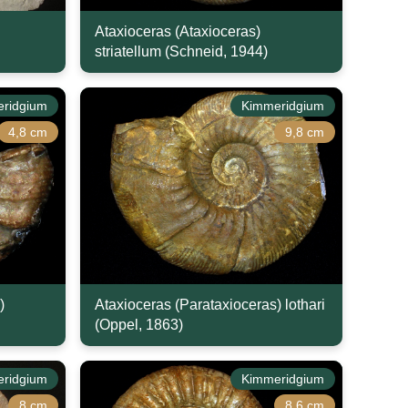
Ataxioceras (Ataxioceras)
striatellum (Schneid, 1944)
ridgium
Kimmeridgium
4,8 cm
9,8 cm
)
Ataxioceras (Parataxioceras) lothari
(Oppel, 1863)
ridgium
Kimmeridgium
8 cm
8,6 cm