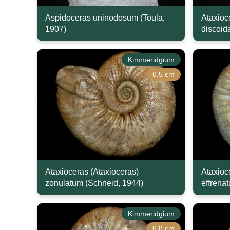
Aspidoceras uninodosum (Toula,
Ataxioc
1907)
discoid
Kimmeridgium
6,5 cm
Ataxioceras (Ataxioceras)
Ataxioc
zonulatum (Schneid, 1944)
effrena
Kimmeridgium
6,8 cm