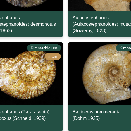
stephanus
Aulacostephanus
stephanoides) desmonotus
(Aulacostephanoides) mutab
 1863)
(Sowerby, 1823)
Kimmeridgium
Kimme
5 cm
tephanus (Pararasenia)
Balticeras pommerania
oxus (Schneid, 1939)
(Dohm,1925)