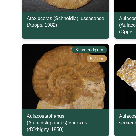
Ataxioceras (Schneidia) lussasense
Aulaco
(Atrops, 1982)
(Aulaco
(Oppel,
Kimmeridgium
5,7 cm
Aulacostephanus
Aulacos
(Aulacostephanus) eudoxus
semieud
(d'Orbigny, 1850)