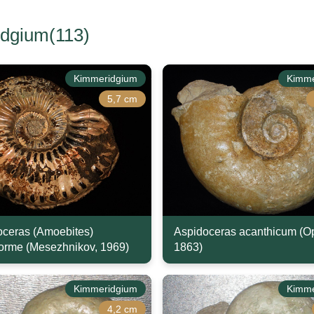
dgium(113)
Kimmeridgium
Kimme
5,7 cm
ceras (Amoebites)
Aspidoceras acanthicum (O
orme (Mesezhnikov, 1969)
1863)
Kimmeridgium
Kimme
4,2 cm