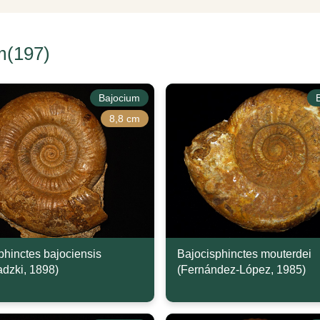
m(197)
Bajocium
8,8 cm
phinctes bajociensis
Bajocisphinctes mouterdei
adzki, 1898)
(Fernández-López, 1985)