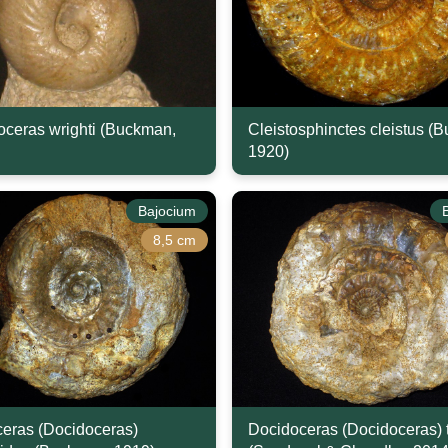
ceras wrighti (Buckman,
Cleistosphinctes cleistus (
1920)
Bajocium
8,5 cm
eras (Docidoceras)
Docidoceras (Docidoceras) t