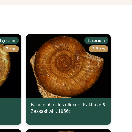
Bajocium
Bajocium
7 cm
7,8 cm
Bajocisphinctes ultimus (Kakhaze &
Zessashwili, 1956)