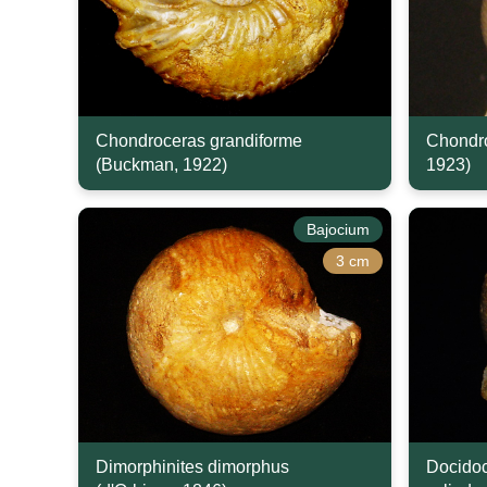
Chondroceras grandiforme
Chondro
(Buckman, 1922)
1923)
Bajocium
3 cm
Dimorphinites dimorphus
Docidoc