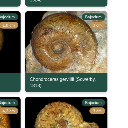
Bajocium
Bajocium
1,8 cm
3 cm
Chondroceras gervillii (Sowerby,
1818)
Bajocium
Bajocium
4,2 cm
3 cm