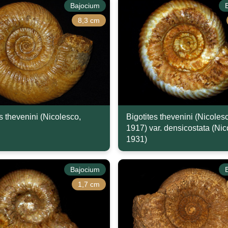
Bajocium
8,3 cm
s thevenini (Nicolesco,
Bigotites thevenini (Nicoles
1917) var. densicostata (Nic
1931)
Bajocium
1,7 cm