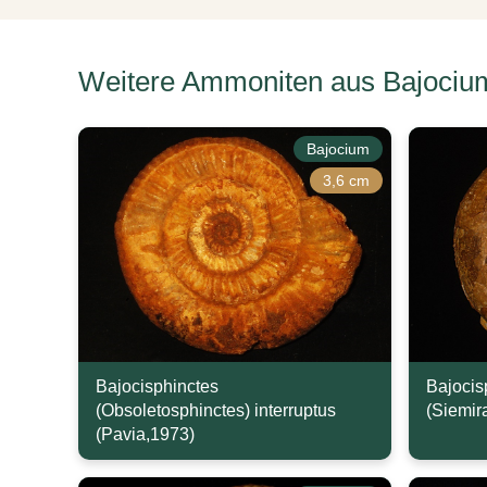
Weitere Ammoniten aus Bajociu
Bajocium
3,6 cm
Bajocisphinctes
Bajocis
(Obsoletosphinctes) interruptus
(Siemir
(Pavia,1973)