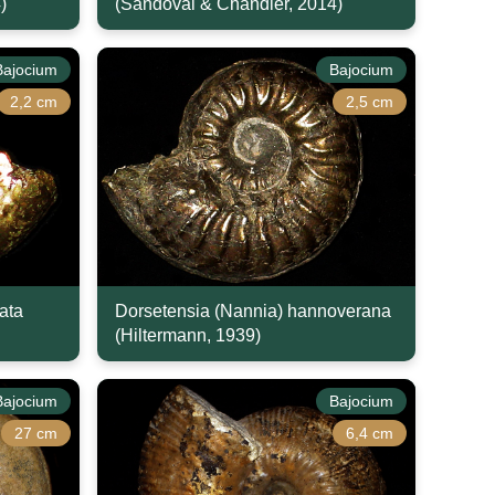
)
(Sandoval & Chandler, 2014)
Bajocium
Bajocium
2,2 cm
2,5 cm
ata
Dorsetensia (Nannia) hannoverana
(Hiltermann, 1939)
Bajocium
Bajocium
27 cm
6,4 cm