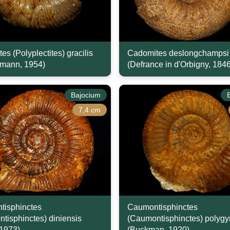
s (Polyplectites) gracilis
Cadomites deslongchampsi
mann, 1954)
(Defrance in d'Orbigny, 1846
Bajocium
7,4 cm
tisphinctes
Caumontisphinctes
tisphinctes) diniensis
(Caumontisphinctes) polygyr
 1973)
(Buckman, 1920)