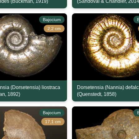
oides (Buckman, 1919)
(Sandoval & Chandler, 2014
Bajocium
2,2 cm
nsia (Dorsetensia) liostraca
Dorsetensia (Nannia) defalc
an, 1892)
(Quenstedt, 1858)
Bajocium
17,1 cm