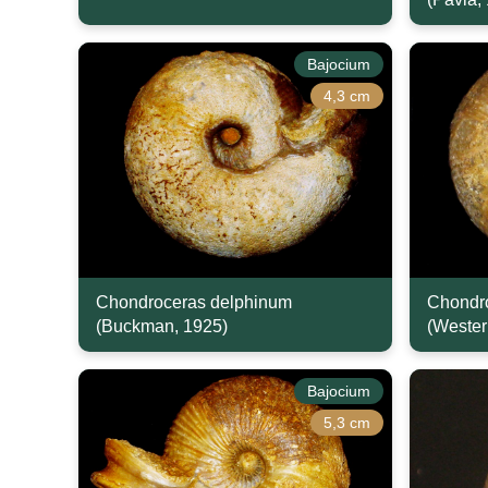
Bajocium
4,3 cm
Chondroceras delphinum
Chondro
(Buckman, 1925)
(Wester
Bajocium
5,3 cm