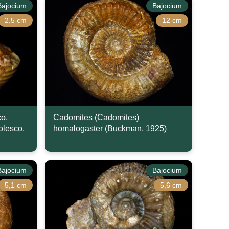
Bajocium
Bajocium
2,5 cm
12 cm
co,
Cadomites (Cadomites)
olesco,
homalogaster (Buckman, 1925)
Bajocium
Bajocium
5,1 cm
5,6 cm