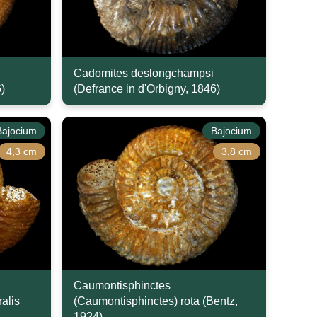
Cadomites deslongchampsi
)
(Defrance in d'Orbigny, 1846)
Bajocium
Bajocium
4,3 cm
3,8 cm
Caumontisphinctes
alis
(Caumontisphinctes) rota (Bentz,
1924)