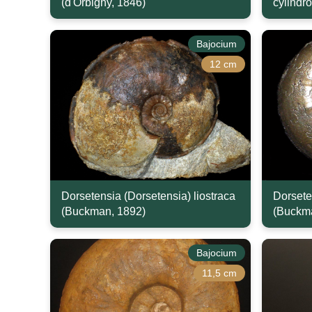
(d'Orbigny, 1846)
cylindr
Bajocium
12 cm
Dorsetensia (Dorsetensia) liostraca
Dorsete
(Buckman, 1892)
(Buckm
Bajocium
11,5 cm