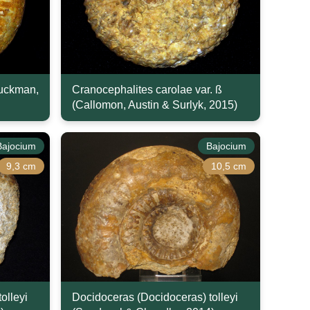
Buckman,
Cranocephalites carolae var. ß
(Callomon, Austin & Surlyk, 2015)
Bajocium
Bajocium
9,3 cm
10,5 cm
olleyi
Docidoceras (Docidoceras) tolleyi