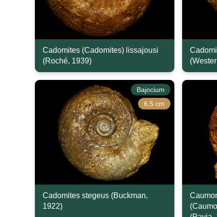
Cadomites (Cadomites) lissajousi
Cadomite
(Roché, 1939)
(Wester
Bajocium
6,5 cm
Cadomites stegeus (Buckman,
Caumon
1922)
(Caumon
(Pavia,