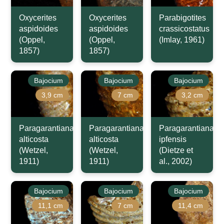
Oxycerites
Oxycerites
Parabigotites
aspidoides
aspidoides
crassicostatus
(Oppel,
(Oppel,
(Imlay, 1961)
1857)
1857)
Bajocium
Bajocium
Bajocium
3,9 cm
7 cm
3,2 cm
Paragarantiana
Paragarantiana
Paragarantiana
alticosta
alticosta
ipfensis
(Wetzel,
(Wetzel,
(Dietze et
1911)
1911)
al., 2002)
Bajocium
Bajocium
Bajocium
11,1 cm
7 cm
11,4 cm