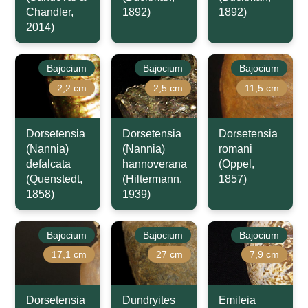
Chandler,
1892)
1892)
2014)
Bajocium
Bajocium
Bajocium
2,2 cm
2,5 cm
11,5 cm
Dorsetensia
Dorsetensia
Dorsetensia
(Nannia)
(Nannia)
romani
defalcata
hannoverana
(Oppel,
(Quenstedt,
(Hiltermann,
1857)
1858)
1939)
Bajocium
Bajocium
Bajocium
17,1 cm
27 cm
7,9 cm
Dorsetensia
Dundryites
Emileia