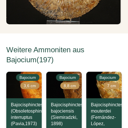
Weitere Ammoniten aus
Bajocium(197)
Bajocium
Bajocium
Bajocium
3,6 cm
8,8 cm
7 cm
Bajocisphinctes
Bajocisphinctes
Bajocisphinctes
(Obsoletosphinctes)
bajociensis
mouterdei
interruptus
(Siemiradzki,
(Fernández-
(Pavia,1973)
1898)
López,