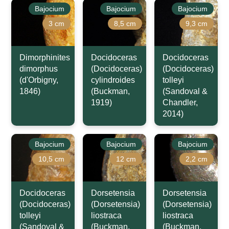
Bajocium
Bajocium
Bajocium
3 cm
8,5 cm
9,3 cm
Dimorphinites
Docidoceras
Docidoceras
dimorphus
(Docidoceras)
(Docidoceras)
(d'Orbigny,
cylindroides
tolleyi
1846)
(Buckman,
(Sandoval &
1919)
Chandler,
2014)
Bajocium
Bajocium
Bajocium
10,5 cm
12 cm
2,2 cm
Docidoceras
Dorsetensia
Dorsetensia
(Docidoceras)
(Dorsetensia)
(Dorsetensia)
tolleyi
liostraca
liostraca
(Sandoval &
(Buckman,
(Buckman,