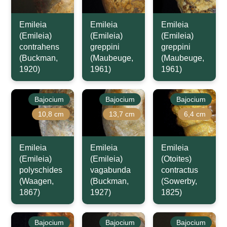
Emileia
Emileia
Emileia
(Emileia)
(Emileia)
(Emileia)
contrahens
greppini
greppini
(Buckman,
(Maubeuge,
(Maubeuge,
1920)
1961)
1961)
Bajocium
Bajocium
Bajocium
10,8 cm
13,7 cm
6,4 cm
Emileia
Emileia
Emileia
(Emileia)
(Emileia)
(Otoites)
polyschides
vagabunda
contractus
(Waagen,
(Buckman,
(Sowerby,
1867)
1927)
1825)
Bajocium
Bajocium
Bajocium