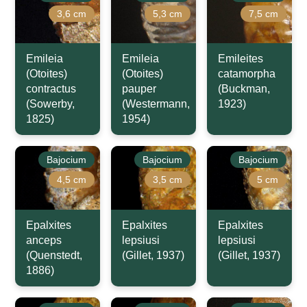
3,6 cm
5,3 cm
7,5 cm
Emileia
Emileia
Emileites
(Otoites)
(Otoites)
catamorpha
contractus
pauper
(Buckman,
(Sowerby,
(Westermann,
1923)
1825)
1954)
Bajocium
Bajocium
Bajocium
4,5 cm
3,5 cm
5 cm
Epalxites
Epalxites
Epalxites
anceps
lepsiusi
lepsiusi
(Quenstedt,
(Gillet, 1937)
(Gillet, 1937)
1886)