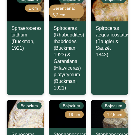
1 cm
Garantiana:
6,2 cm
Sphaeroceras
Spiroceras
Spiroceras
tutthum
(Rhabdodites)
aequalicostatus
(Buckman,
rhabdodes
(Baugier &
1921)
(Buckman,
Sauzé,
1923) &
1843)
Garantiana
(Hlawiceras)
platyrrymum
(Buckman,
1921)
Bajocium
Bajocium
Bajocium
19 cm
12,5 cm
Spiroceras
Stephanoceras
Stephanoceras