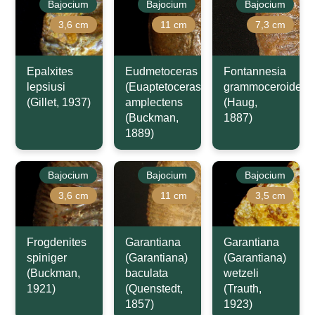
Bajocium
Bajocium
Bajocium
3,6 cm
11 cm
7,3 cm
Epalxites
Eudmetoceras
Fontannesia
lepsiusi
(Euaptetoceras)
grammoceroides
(Gillet, 1937)
amplectens
(Haug,
(Buckman,
1887)
1889)
Bajocium
Bajocium
Bajocium
3,6 cm
11 cm
3,5 cm
Frogdenites
Garantiana
Garantiana
spiniger
(Garantiana)
(Garantiana)
(Buckman,
baculata
wetzeli
1921)
(Quenstedt,
(Trauth,
1857)
1923)