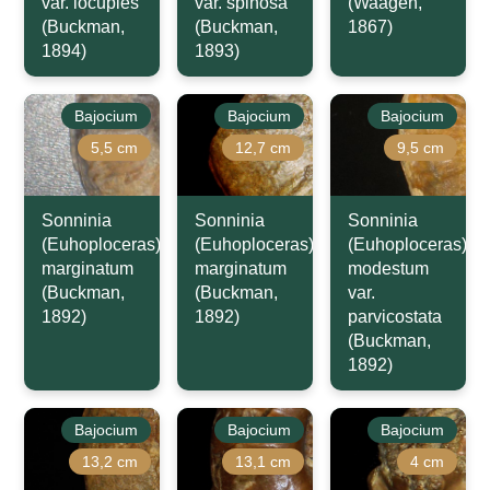
var. locuples
var. spinosa
(Waagen,
(Buckman,
(Buckman,
1867)
1894)
1893)
Bajocium
Bajocium
Bajocium
5,5 cm
12,7 cm
9,5 cm
Sonninia
Sonninia
Sonninia
(Euhoploceras)
(Euhoploceras)
(Euhoploceras)
marginatum
marginatum
modestum
(Buckman,
(Buckman,
var.
1892)
1892)
parvicostata
(Buckman,
1892)
Bajocium
Bajocium
Bajocium
13,2 cm
13,1 cm
4 cm