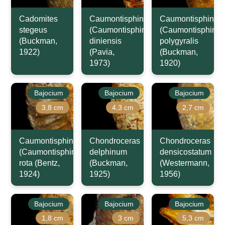
Cadomites
Caumontisphinctes
Caumontisphincte
stegeus
(Caumontisphinctes)
(Caumontisphinct
(Buckman,
diniensis
polygyralis
1922)
(Pavia,
(Buckman,
1973)
1920)
Bajocium
Bajocium
Bajocium
3,8 cm
4,3 cm
2,7 cm
Caumontisphinctes
Chondroceras
Chondroceras
(Caumontisphinctes)
delphinum
densicostatum
rota (Bentz,
(Buckman,
(Westermann,
1924)
1925)
1956)
Bajocium
Bajocium
Bajocium
1,8 cm
3 cm
5,3 cm