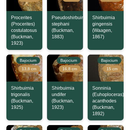
Procerites
Pseudoshirbuirnia
Shirbuirnia
(Procerites)
stephani
gingensis
costulatosus
(Buckman,
(Waagen,
(Buckman,
1883)
1867)
1923)
Bajocium
Bajocium
Bajocium
13,8 cm
16,8 cm
15 cm
Shirbuirnia
Shirbuirnia
Sonninia
trigonalis
undifer
(Euhoploceras)
(Buckman,
(Buckman,
acanthodes
1925)
1923)
(Buckman,
1892)