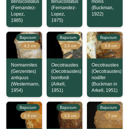
densicostatus
tenuicostatus
mollis
(Fernandez-
(Fernandez-
(Buckman,
Lopez,
Lopez,
1922)
1985)
1975)
Bajocium
Bajocium
Bajocium
4,2 cm
3,5 cm
3,9 cm
Normannites
Oecotraustes
Oecotraustes
(Gerzenites)
(Oecotraustes)
(Oecotraustes)
antiquus
bomfordi
nodifer
(Westermann,
(Arkell,
(Buckman in
1954)
1951)
Arkell, 1951)
Bajocium
Bajocium
Bajocium
2,9 cm
3,5 cm
7 cm