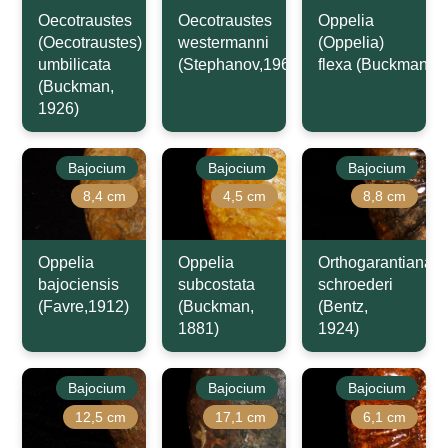
Oecotraustes
Oecotraustes
Oppelia
(Oecotraustes)
westermanni
(Oppelia)
umbilicata
(Stephanov,1966)
flexa (Buckman,1
(Buckman,
1926)
Bajocium
Bajocium
Bajocium
8,4 cm
4,5 cm
8,8 cm
Oppelia
Oppelia
Orthogarantiana
bajociensis
subcostata
schroederi
(Favre,1912)
(Buckman,
(Bentz,
1881)
1924)
Bajocium
Bajocium
Bajocium
12,5 cm
17,1 cm
6,1 cm