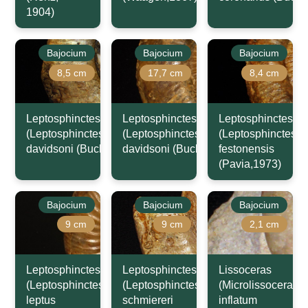
1904)
Bajocium
Bajocium
Bajocium
8,5 cm
17,7 cm
8,4 cm
Leptosphinctes
Leptosphinctes
Leptosphinctes
(Leptosphinctes)
(Leptosphinctes)
(Leptosphinctes)
davidsoni (Buckman,1881)
davidsoni (Buckman,1881)
festonensis
(Pavia,1973)
Bajocium
Bajocium
Bajocium
9 cm
9 cm
2,1 cm
Leptosphinctes
Leptosphinctes
Lissoceras
(Leptosphinctes)
(Leptosphinctes)
(Microlissoceras)
leptus
schmiereri
inflatum