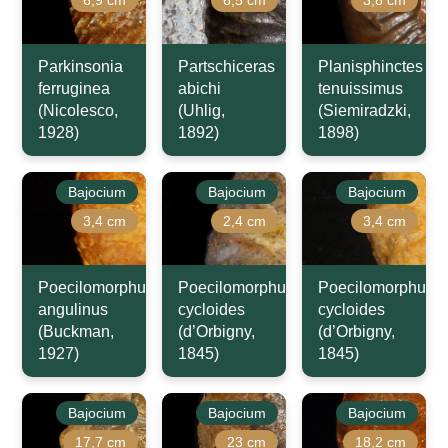
6,9 cm
6,5 cm
3,8 cm
Parkinsonia
Partschiceras
Planisphinctes
ferruginea
abichi
tenuissimus
(Nicolesco,
(Uhlig,
(Siemiradzki,
1928)
1892)
1898)
Bajocium
Bajocium
Bajocium
3,4 cm
2,4 cm
3,4 cm
Poecilomorphus
Poecilomorphus
Poecilomorphus
angulinus
cycloides
cycloides
(Buckman,
(d’Orbigny,
(d’Orbigny,
1927)
1845)
1845)
Bajocium
Bajocium
Bajocium
17,7 cm
23 cm
18,2 cm