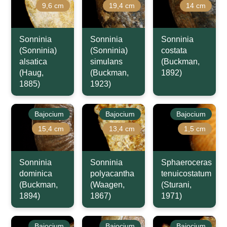
9,6 cm
19,4 cm
14 cm
Sonninia
Sonninia
Sonninia
(Sonninia)
(Sonninia)
costata
alsatica
simulans
(Buckman,
(Haug,
(Buckman,
1892)
1885)
1923)
Bajocium
Bajocium
Bajocium
15,4 cm
13,4 cm
1,5 cm
Sonninia
Sonninia
Sphaeroceras
dominica
polyacantha
tenuicostatum
(Buckman,
(Waagen,
(Sturani,
1894)
1867)
1971)
Bajocium
Bajocium
Bajocium