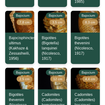
1985)
Bajocium
Bajocium
Bajocium
7,8 cm
3,5 cm
8,3 cm
Bajocisphinctes
Bigotites
Bigotites
ultimus
(Bigotella)
thevenini
(Kakhaze &
lanquinei
(Nicolesco,
Zessashwili,
(Nicolesco,
1917)
1956)
1917)
Bajocium
Bajocium
Bajocium
2,5 cm
12 cm
4,4 cm
Bigotites
Cadomites
Cadomites
thevenini
(Cadomites)
(Cadomites)
(Nicolesco,
homalogaster
lissajousi