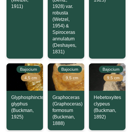
1911)
1928) var.
robusta
(Wetzel,
1954) &
Spiroceras
annulatum
(Deshayes,
1831)
Bajocium
Bajocium
Bajocium
4,5 cm
9,5 cm
9,5 cm
Glyphosphinctes
Graphoceras
Hebetoxyites
glyphus
(Graphoceras)
clypeus
(Buckman,
formosum
(Buckman,
1925)
(Buckman,
1892)
1888)