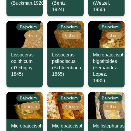
(Buckman,1920)
(Bentz,
(Wetzel,
1924)
1950)
Bajocium
Bajocium
Bajocium
4 cm
6,3 cm
3 cm
Lissoceras
Lissoceras
Microbajocisphinc
oolithicum
psilodiscus
bigotitoides
(d'Orbigny,
(Schloenbach,
(Fernandez-
1845)
1865)
Lopez,
1985)
Bajocium
Bajocium
Bajocium
3,5 cm
4,5 cm
7,8 cm
Microbajocisphinctes
Microbajocisphinctes
Mollistephanus