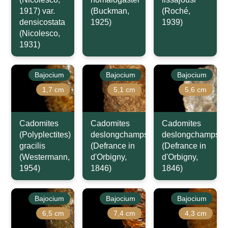
1917) var.
(Buckman,
(Roché,
densicostata
1925)
1939)
(Nicolesco,
1931)
Bajocium
Bajocium
Bajocium
1,7 cm
5,1 cm
5,6 cm
Cadomites
Cadomites
Cadomites
(Polyplectites)
deslongchampsi
deslongchampsi
gracilis
(Defrance in
(Defrance in
(Westermann,
d'Orbigny,
d'Orbigny,
1954)
1846)
1846)
Bajocium
Bajocium
Bajocium
6,5 cm
7,4 cm
4,3 cm