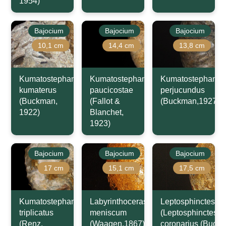
1954)
Bajocium
Bajocium
Bajocium
10,1 cm
14,4 cm
13,8 cm
Kumatostephanus
Kumatostephanus
Kumatostephanus
kumaterus
paucicostae
perjucundus
(Buckman,
(Fallot &
(Buckman,1927)
1922)
Blanchet,
1923)
Bajocium
Bajocium
Bajocium
17 cm
15,1 cm
17,5 cm
Kumatostephanus
Labyrinthoceras
Leptosphinctes
triplicatus
meniscum
(Leptosphinctes)
(Renz,
(Waagen,1867)
coronarius (Buck