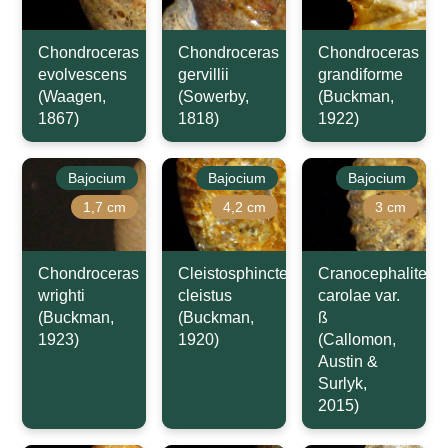
Chondroceras
Chondroceras
Chondroceras
evolvescens
gervillii
grandiforme
(Waagen,
(Sowerby,
(Buckman,
1867)
1818)
1922)
Bajocium
Bajocium
Bajocium
1,7 cm
4,2 cm
3 cm
Chondroceras
Cleistosphinctes
Cranocephalites
wrighti
cleistus
carolae var.
(Buckman,
(Buckman,
ß
1923)
1920)
(Callomon,
Austin &
Surlyk,
2015)