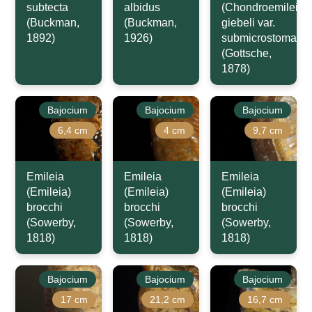
subtecta
albidus
(Chondroemileia)
(Buckman,
(Buckman,
giebeli var.
1892)
1926)
submicrostoma
(Gottsche,
1878)
Bajocium
Bajocium
Bajocium
6,4 cm
4 cm
9,7 cm
Emileia
Emileia
Emileia
(Emileia)
(Emileia)
(Emileia)
brocchi
brocchi
brocchi
(Sowerby,
(Sowerby,
(Sowerby,
1818)
1818)
1818)
Bajocium
Bajocium
Bajocium
17 cm
21,2 cm
16,7 cm