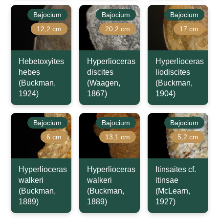
Bajocium
Bajocium
Bajocium
12,2 cm
20,2 cm
17 cm
Hebetoxyites
Hyperlioceras
Hyperlioceras
hebes
discites
liodiscites
(Buckman,
(Waagen,
(Buckman,
1924)
1867)
1904)
Bajocium
Bajocium
Bajocium
6 cm
13,1 cm
5,2 cm
Hyperlioceras
Hyperlioceras
Itinsaites cf.
walkeri
walkeri
itinsae
(Buckman,
(Buckman,
(McLearn,
1889)
1889)
1927)