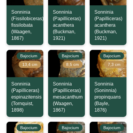
Sonninia
Sonninia
Sonninia
(Fissilobiceras)
(Papilliceras)
(Papilliceras)
fissilobata
acanthera
acanthera
(Waagen,
(Buckman,
(Buckman,
1867)
1921)
1921)
Bajocium
Bajocium
Bajocium
13,4 cm
8,5 cm
7,3 cm
Sonninia
Sonninia
Sonninia
(Papilliceras)
(Papilliceras)
(Soninnia)
espinazitensis
mesacanthum
propinquans
(Tornquist,
(Waagen,
(Bayle,
1898)
1867)
1876)
Bajocium
Bajocium
Bajocium