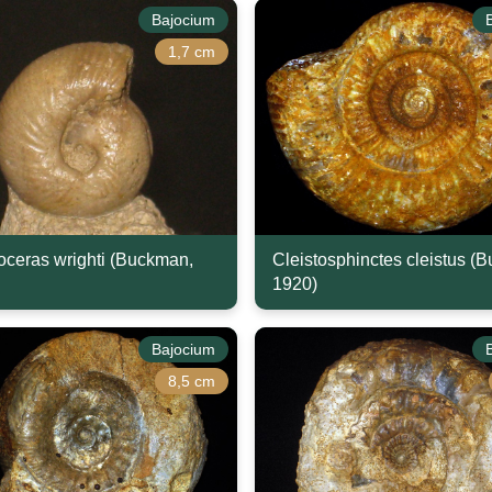
Bajocium
1,7 cm
ceras wrighti (Buckman,
Cleistosphinctes cleistus (
1920)
Bajocium
8,5 cm