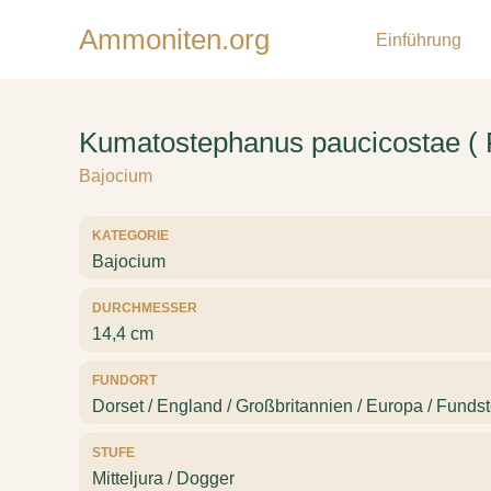
Ammoniten.org
Einführung
Kumatostephanus paucicostae ( F
Bajocium
KATEGORIE
Bajocium
DURCHMESSER
14,4 cm
FUNDORT
Dorset / England / Großbritannien / Europa / Fundst
STUFE
Mitteljura / Dogger