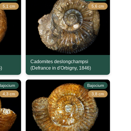
5,1 cm
5,6 cm
Cadomites deslongchampsi
)
(Defrance in d'Orbigny, 1846)
Bajocium
Bajocium
4,3 cm
3,8 cm