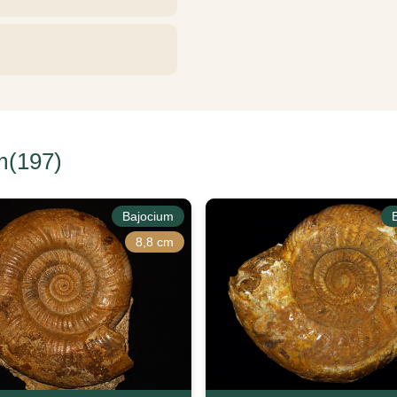
m(197)
Bajocium
8,8 cm