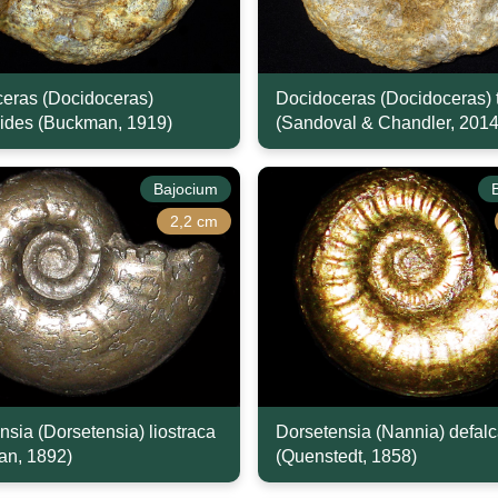
eras (Docidoceras)
Docidoceras (Docidoceras) t
oides (Buckman, 1919)
(Sandoval & Chandler, 2014
Bajocium
2,2 cm
nsia (Dorsetensia) liostraca
Dorsetensia (Nannia) defalc
an, 1892)
(Quenstedt, 1858)