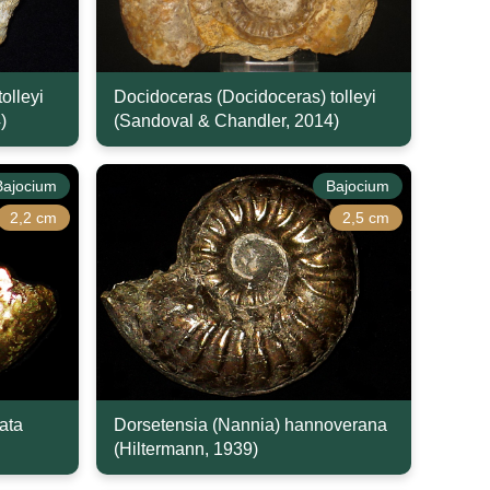
olleyi
Docidoceras (Docidoceras) tolleyi
)
(Sandoval & Chandler, 2014)
Bajocium
Bajocium
2,2 cm
2,5 cm
ata
Dorsetensia (Nannia) hannoverana
(Hiltermann, 1939)