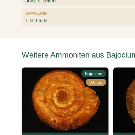
äußerst selten
SAMMLUNG
T. Schmitz
Weitere Ammoniten aus Bajociu
Bajocium
3,6 cm