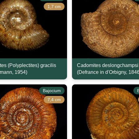
1,7 cm
s (Polyplectites) gracilis
Cadomites deslongchampsi
mann, 1954)
(Defrance in d'Orbigny, 1846
Bajocium
7,4 cm