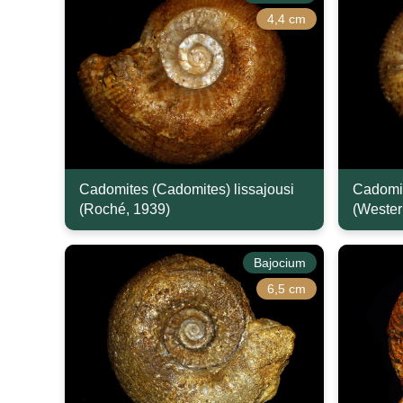
4,4 cm
Cadomites (Cadomites) lissajousi
Cadomite
(Roché, 1939)
(Wester
Bajocium
6,5 cm