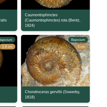
Caumontisphinctes
alis
(Caumontisphinctes) rota (Bentz,
1924)
Bajocium
Bajocium
1,8 cm
3 cm
Chondroceras gervillii (Sowerby,
1818)