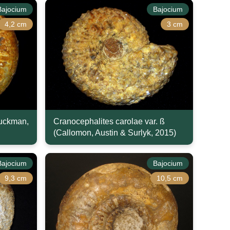
Bajocium
Bajocium
4,2 cm
3 cm
Buckman,
Cranocephalites carolae var. ß
(Callomon, Austin & Surlyk, 2015)
Bajocium
Bajocium
9,3 cm
10,5 cm