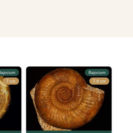
Bajocium
Bajocium
7 cm
7,8 cm