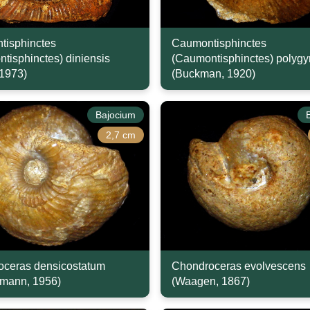
tisphinctes
Caumontisphinctes
tisphinctes) diniensis
(Caumontisphinctes) polygyr
 1973)
(Buckman, 1920)
Bajocium
2,7 cm
ceras densicostatum
Chondroceras evolvescens
mann, 1956)
(Waagen, 1867)