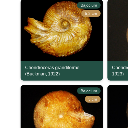
Bajocium
5,3 cm
Chondroceras grandiforme
Chondro
(Buckman, 1922)
1923)
Bajocium
3 cm