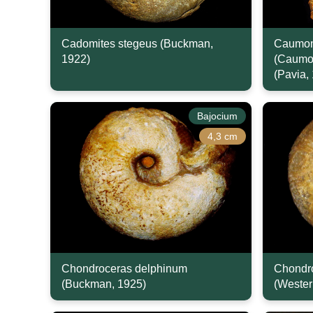
Cadomites stegeus (Buckman,
Caumon
1922)
(Caumon
(Pavia,
Bajocium
4,3 cm
Chondroceras delphinum
Chondro
(Buckman, 1925)
(Wester