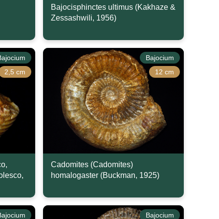
Bajocisphinctes ultimus (Kakhaze &
Zessashwili, 1956)
Bajocium
Bajocium
2,5 cm
12 cm
co,
Cadomites (Cadomites)
olesco,
homalogaster (Buckman, 1925)
Bajocium
Bajocium