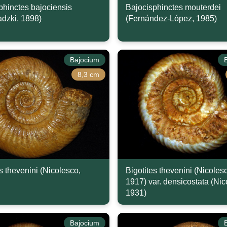
phinctes bajociensis
Bajocisphinctes mouterdei
adzki, 1898)
(Fernández-López, 1985)
Bajocium
8,3 cm
s thevenini (Nicolesco,
Bigotites thevenini (Nicoles
1917) var. densicostata (Nic
1931)
Bajocium