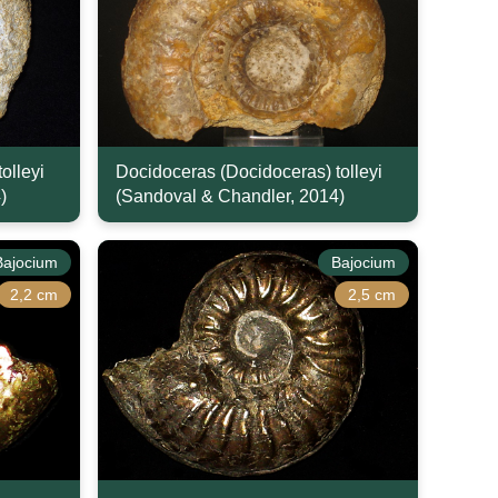
olleyi
Docidoceras (Docidoceras) tolleyi
)
(Sandoval & Chandler, 2014)
Bajocium
Bajocium
2,2 cm
2,5 cm