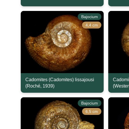
Bajocium
4,4 cm
Cadomites (Cadomites) lissajousi
Cadomite
(Roché, 1939)
(Wester
Bajocium
6,5 cm