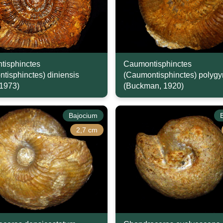
tisphinctes
Caumontisphinctes
tisphinctes) diniensis
(Caumontisphinctes) polygyr
 1973)
(Buckman, 1920)
Bajocium
2,7 cm