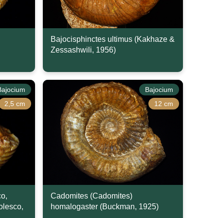
Bajocisphinctes ultimus (Kakhaze &
Zessashwili, 1956)
Bajocium
Bajocium
2,5 cm
12 cm
co,
Cadomites (Cadomites)
olesco,
homalogaster (Buckman, 1925)