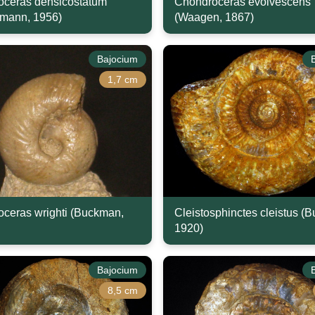
ceras densicostatum
Chondroceras evolvescens
mann, 1956)
(Waagen, 1867)
Bajocium
1,7 cm
ceras wrighti (Buckman,
Cleistosphinctes cleistus (
1920)
Bajocium
8,5 cm