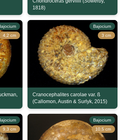
Chondroceras gervillii (Sowerby,
1818)
Bajocium
Bajocium
4,2 cm
3 cm
Buckman,
Cranocephalites carolae var. ß
(Callomon, Austin & Surlyk, 2015)
Bajocium
Bajocium
9,3 cm
10,5 cm