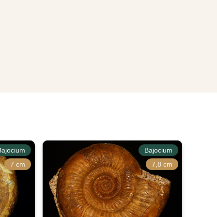
Bajocium
Bajocium
7 cm
7,8 cm