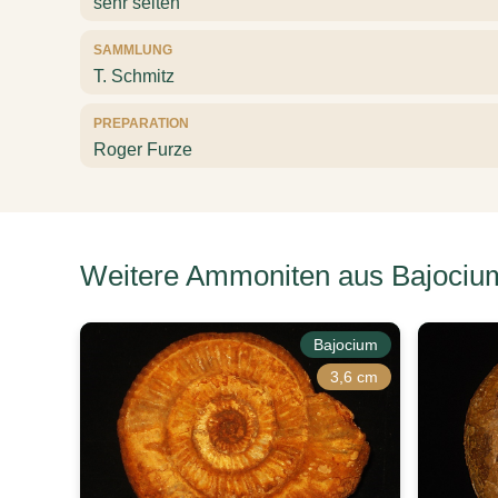
sehr selten
SAMMLUNG
T. Schmitz
PREPARATION
Roger Furze
Weitere Ammoniten aus Bajociu
Bajocium
3,6 cm