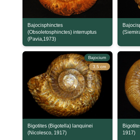
Bajocisphinctes
Bajocis
(Obsoletosphinctes) interruptus
(Siemir
(Pavia,1973)
Bajocium
3,5 cm
Bigotites (Bigotella) lanquinei
Bigotite
(Nicolesco, 1917)
1917)