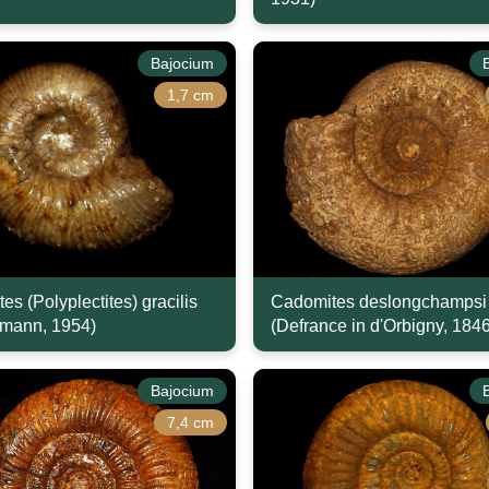
Bajocium
1,7 cm
s (Polyplectites) gracilis
Cadomites deslongchampsi
mann, 1954)
(Defrance in d'Orbigny, 1846
Bajocium
7,4 cm