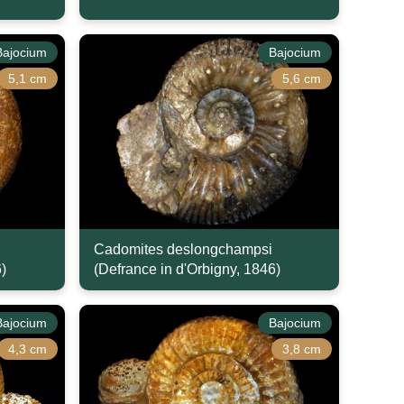
Bajocium
Bajocium
5,1 cm
5,6 cm
Cadomites deslongchampsi
)
(Defrance in d'Orbigny, 1846)
Bajocium
Bajocium
4,3 cm
3,8 cm