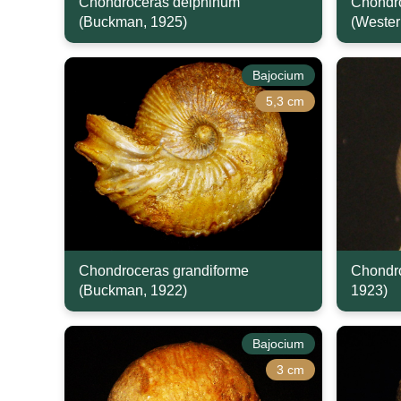
Chondroceras delphinum
Chondro
(Buckman, 1925)
(Wester
Bajocium
5,3 cm
Chondroceras grandiforme
Chondro
(Buckman, 1922)
1923)
Bajocium
3 cm