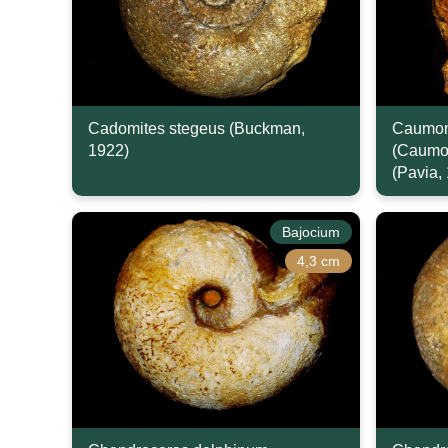
Cadomites stegeus (Buckman,
Caumon
1922)
(Caumon
(Pavia,
Bajocium
4,3 cm