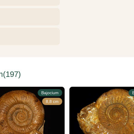
m(197)
Bajocium
8,8 cm