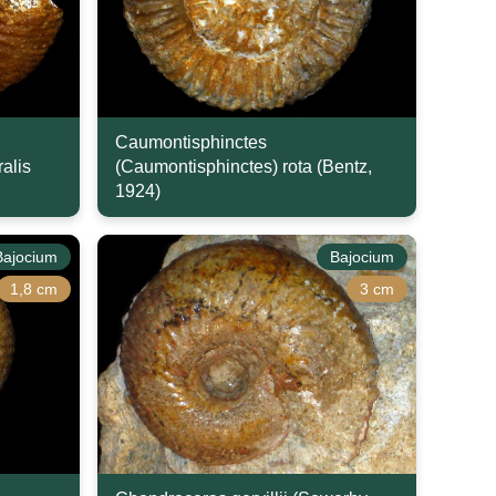
Caumontisphinctes
alis
(Caumontisphinctes) rota (Bentz,
1924)
Bajocium
Bajocium
1,8 cm
3 cm