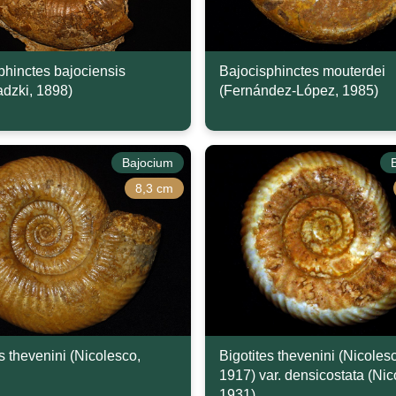
phinctes bajociensis
Bajocisphinctes mouterdei
adzki, 1898)
(Fernández-López, 1985)
Bajocium
8,3 cm
s thevenini (Nicolesco,
Bigotites thevenini (Nicoles
1917) var. densicostata (Nic
1931)