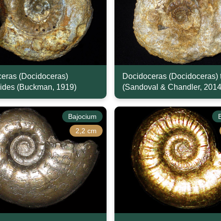
eras (Docidoceras)
Docidoceras (Docidoceras) t
oides (Buckman, 1919)
(Sandoval & Chandler, 2014
Bajocium
2,2 cm