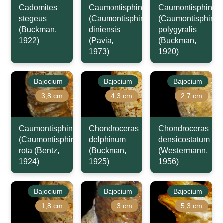
Cadomites
Caumontisphinctes
Caumontisphincte
stegeus
(Caumontisphinctes)
(Caumontisphinct
(Buckman,
diniensis
polygyralis
1922)
(Pavia,
(Buckman,
1973)
1920)
Bajocium
Bajocium
Bajocium
3,8 cm
4,3 cm
2,7 cm
Caumontisphinctes
Chondroceras
Chondroceras
(Caumontisphinctes)
delphinum
densicostatum
rota (Bentz,
(Buckman,
(Westermann,
1924)
1925)
1956)
Bajocium
Bajocium
Bajocium
1,8 cm
3 cm
5,3 cm