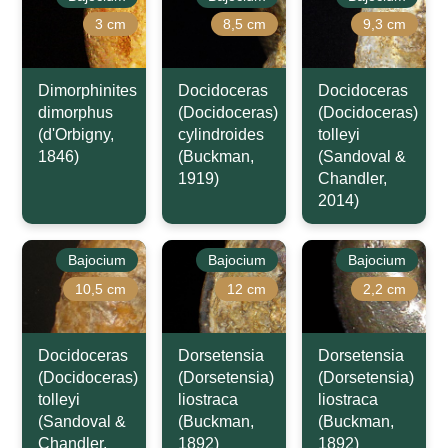
3 cm
8,5 cm
9,3 cm
Dimorphinites
Docidoceras
Docidoceras
dimorphus
(Docidoceras)
(Docidoceras)
(d'Orbigny,
cylindroides
tolleyi
1846)
(Buckman,
(Sandoval &
1919)
Chandler,
2014)
Bajocium
Bajocium
Bajocium
10,5 cm
12 cm
2,2 cm
Docidoceras
Dorsetensia
Dorsetensia
(Docidoceras)
(Dorsetensia)
(Dorsetensia)
tolleyi
liostraca
liostraca
(Sandoval &
(Buckman,
(Buckman,
Chandler,
1892)
1892)