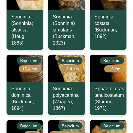
Sonninia
Sonninia
Sonninia
(Sonninia)
(Sonninia)
costata
alsatica
simulans
(Buckman,
(Haug,
(Buckman,
1892)
1885)
1923)
Bajocium
Bajocium
Bajocium
15,4 cm
13,4 cm
1,5 cm
Sonninia
Sonninia
Sphaeroceras
dominica
polyacantha
tenuicostatum
(Buckman,
(Waagen,
(Sturani,
1894)
1867)
1971)
Bajocium
Bajocium
Bajocium