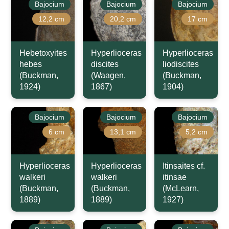
Bajocium
Bajocium
Bajocium
12,2 cm
20,2 cm
17 cm
Hebetoxyites
Hyperlioceras
Hyperlioceras
hebes
discites
liodiscites
(Buckman,
(Waagen,
(Buckman,
1924)
1867)
1904)
Bajocium
Bajocium
Bajocium
6 cm
13,1 cm
5,2 cm
Hyperlioceras
Hyperlioceras
Itinsaites cf.
walkeri
walkeri
itinsae
(Buckman,
(Buckman,
(McLearn,
1889)
1889)
1927)