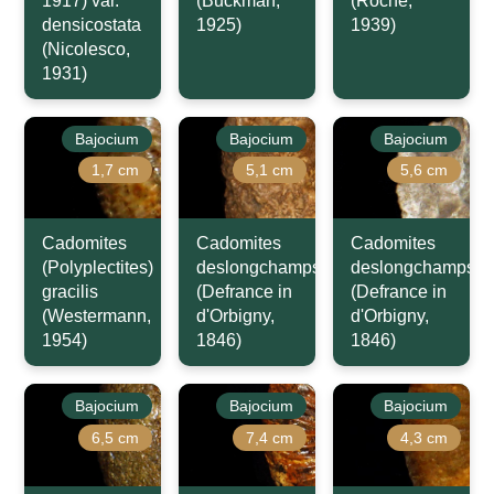
1917) var.
(Buckman,
(Roché,
densicostata
1925)
1939)
(Nicolesco,
1931)
Bajocium
Bajocium
Bajocium
1,7 cm
5,1 cm
5,6 cm
Cadomites
Cadomites
Cadomites
(Polyplectites)
deslongchampsi
deslongchampsi
gracilis
(Defrance in
(Defrance in
(Westermann,
d'Orbigny,
d'Orbigny,
1954)
1846)
1846)
Bajocium
Bajocium
Bajocium
6,5 cm
7,4 cm
4,3 cm