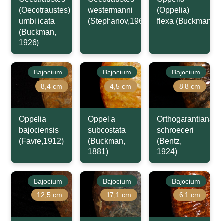
(Oecotraustes)
westermanni
(Oppelia)
umbilicata
(Stephanov,1966)
flexa (Buckman,1
(Buckman,
1926)
Bajocium
Bajocium
Bajocium
8,4 cm
4,5 cm
8,8 cm
Oppelia
Oppelia
Orthogarantiana
bajociensis
subcostata
schroederi
(Favre,1912)
(Buckman,
(Bentz,
1881)
1924)
Bajocium
Bajocium
Bajocium
12,5 cm
17,1 cm
6,1 cm