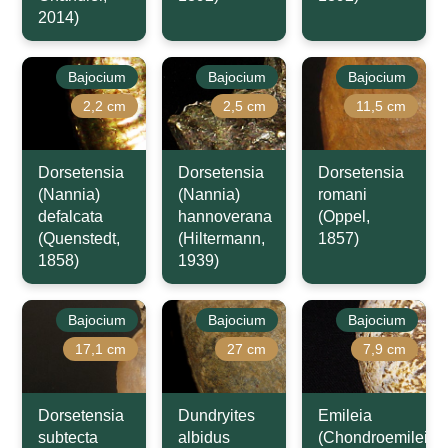
2014)
Bajocium
Bajocium
Bajocium
2,2 cm
2,5 cm
11,5 cm
Dorsetensia
Dorsetensia
Dorsetensia
(Nannia)
(Nannia)
romani
defalcata
hannoverana
(Oppel,
(Quenstedt,
(Hiltermann,
1857)
1858)
1939)
Bajocium
Bajocium
Bajocium
17,1 cm
27 cm
7,9 cm
Dorsetensia
Dundryites
Emileia
subtecta
albidus
(Chondroemileia)