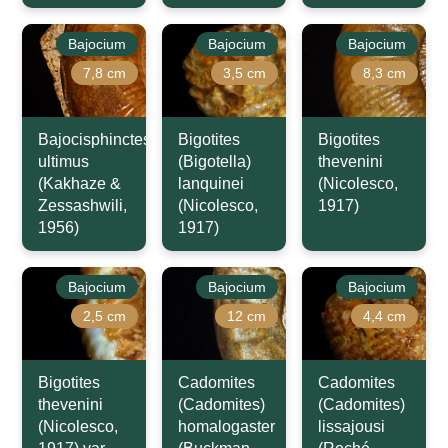
Bajocium
Bajocium
Bajocium
7,8 cm
3,5 cm
8,3 cm
Bajocisphinctes
Bigotites
Bigotites
ultimus
(Bigotella)
thevenini
(Kakhaze &
lanquinei
(Nicolesco,
Zessashwili,
(Nicolesco,
1917)
1956)
1917)
Bajocium
Bajocium
Bajocium
2,5 cm
12 cm
4,4 cm
Bigotites
Cadomites
Cadomites
thevenini
(Cadomites)
(Cadomites)
(Nicolesco,
homalogaster
lissajousi