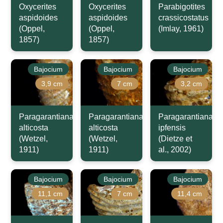
Oxycerites
Oxycerites
Parabigotites
aspidoides
aspidoides
crassicostatus
(Oppel,
(Oppel,
(Imlay, 1961)
1857)
1857)
Bajocium
Bajocium
Bajocium
3,9 cm
7 cm
3,2 cm
Paragarantiana
Paragarantiana
Paragarantiana
alticosta
alticosta
ipfensis
(Wetzel,
(Wetzel,
(Dietze et
1911)
1911)
al., 2002)
Bajocium
Bajocium
Bajocium
11,1 cm
7 cm
11,4 cm