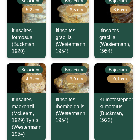
Bajocium
Bajocium
Bajocium
5,2 cm
6,5 cm
6,6 cm
Itinsaites
Itinsaites
Itinsaites
formosus
gracilis
gracilis
(Buckman,
(Westermann,
(Westermann,
1920)
1954)
1954)
Bajocium
Bajocium
Bajocium
4,3 cm
3,9 cm
10,1 cm
Itinsaites
Itinsaites
Kumatostephanus
mackenzii
rhomboidalis
kumaterus
(McLearn,
(Westermann,
(Buckman,
1929) Typ b
1954)
1922)
(Westermann,
1954)