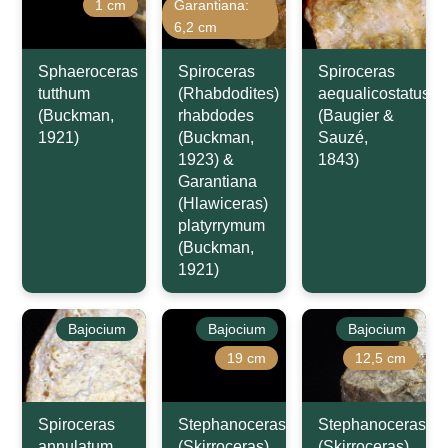
1 cm
Garantiana:
6,2 cm
Sphaeroceras
Spiroceras
Spiroceras
tutthum
(Rhabdodites)
aequalicostatus
(Buckman,
rhabdodes
(Baugier &
1921)
(Buckman,
Sauzé,
1923) &
1843)
Garantiana
(Hlawiceras)
platyrrymum
(Buckman,
1921)
Bajocium
Bajocium
Bajocium
19 cm
12,5 cm
Spiroceras
Stephanoceras
Stephanoceras
annulatum
(Skirroceras)
(Skirroceras)