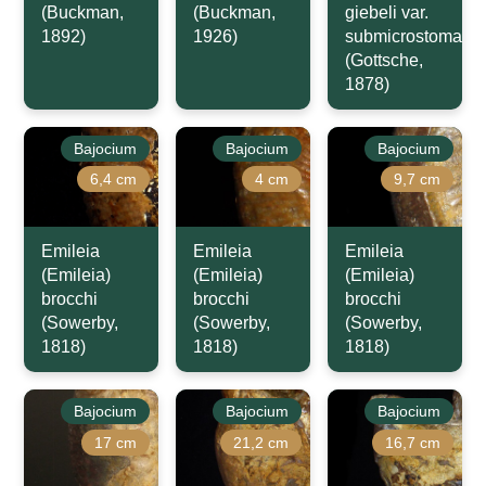
(Buckman,
(Buckman,
giebeli var.
1892)
1926)
submicrostoma
(Gottsche,
1878)
Bajocium
Bajocium
Bajocium
6,4 cm
4 cm
9,7 cm
Emileia
Emileia
Emileia
(Emileia)
(Emileia)
(Emileia)
brocchi
brocchi
brocchi
(Sowerby,
(Sowerby,
(Sowerby,
1818)
1818)
1818)
Bajocium
Bajocium
Bajocium
17 cm
21,2 cm
16,7 cm