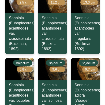
2,5 cm
11,2 cm
13,3 cm
Sonninia
Sonninia
Sonninia
(Euhoploceras)
(Euhoploceras)
(Euhoploceras)
acanthodes
acanthodes
acanthodes
var.
var.
var.
crassispinata
crassispinata
irregularis
(Buckman,
(Buckman,
(Buckman,
1892)
1892)
1892)
Bajocium
Bajocium
Bajocium
8,8 cm
9,6 cm
9,7 cm
Sonninia
Sonninia
Sonninia
(Euhoploceras)
(Euhoploceras)
(Euhoploceras)
acanthodes
acanthodes
adicra
var. locuples
var. spinosa
(Waagen,