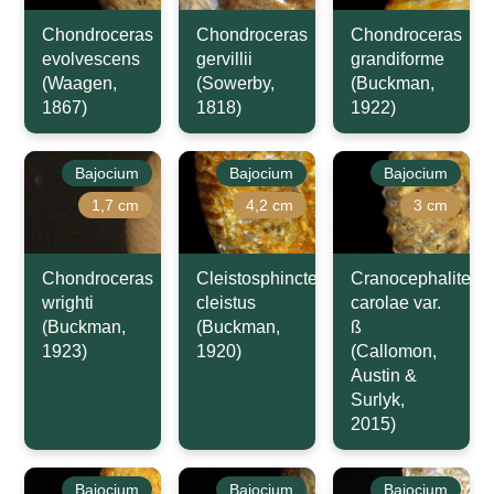
Chondroceras
Chondroceras
Chondroceras
evolvescens
gervillii
grandiforme
(Waagen,
(Sowerby,
(Buckman,
1867)
1818)
1922)
Bajocium
Bajocium
Bajocium
1,7 cm
4,2 cm
3 cm
Chondroceras
Cleistosphinctes
Cranocephalites
wrighti
cleistus
carolae var.
(Buckman,
(Buckman,
ß
1923)
1920)
(Callomon,
Austin &
Surlyk,
2015)
Bajocium
Bajocium
Bajocium