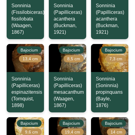
Sonninia
Sonninia
Sonninia
(Fissilobiceras)
(Papilliceras)
(Papilliceras)
fissilobata
acanthera
acanthera
(Waagen,
(Buckman,
(Buckman,
1867)
1921)
1921)
Bajocium
Bajocium
Bajocium
13,4 cm
8,5 cm
7,3 cm
Sonninia
Sonninia
Sonninia
(Papilliceras)
(Papilliceras)
(Soninnia)
espinazitensis
mesacanthum
propinquans
(Tornquist,
(Waagen,
(Bayle,
1898)
1867)
1876)
Bajocium
Bajocium
Bajocium
9,6 cm
19,4 cm
14 cm