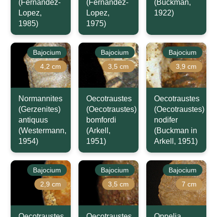
(Fernandez-
(Fernandez-
(Buckman,
Lopez,
Lopez,
1922)
1985)
1975)
Bajocium
Bajocium
Bajocium
4,2 cm
3,5 cm
3,9 cm
Normannites
Oecotraustes
Oecotraustes
(Gerzenites)
(Oecotraustes)
(Oecotraustes)
antiquus
bomfordi
nodifer
(Westermann,
(Arkell,
(Buckman in
1954)
1951)
Arkell, 1951)
Bajocium
Bajocium
Bajocium
2,9 cm
3,5 cm
7 cm
Oecotraustes
Oecotraustes
Oppelia