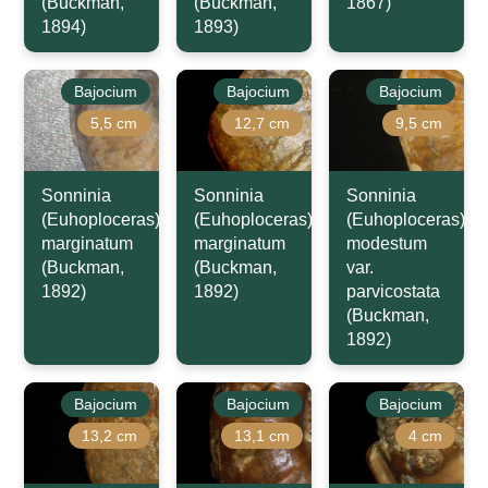
(Buckman,
(Buckman,
1867)
1894)
1893)
Bajocium
Bajocium
Bajocium
5,5 cm
12,7 cm
9,5 cm
Sonninia
Sonninia
Sonninia
(Euhoploceras)
(Euhoploceras)
(Euhoploceras)
marginatum
marginatum
modestum
(Buckman,
(Buckman,
var.
1892)
1892)
parvicostata
(Buckman,
1892)
Bajocium
Bajocium
Bajocium
13,2 cm
13,1 cm
4 cm