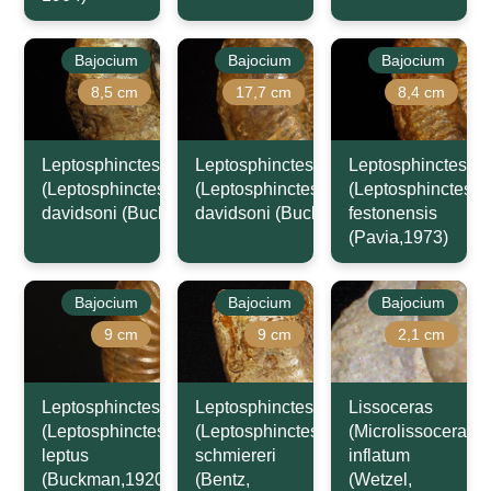
Bajocium
Bajocium
Bajocium
8,5 cm
17,7 cm
8,4 cm
Leptosphinctes
Leptosphinctes
Leptosphinctes
(Leptosphinctes)
(Leptosphinctes)
(Leptosphinctes)
davidsoni (Buckman,1881)
davidsoni (Buckman,1881)
festonensis
(Pavia,1973)
Bajocium
Bajocium
Bajocium
9 cm
9 cm
2,1 cm
Leptosphinctes
Leptosphinctes
Lissoceras
(Leptosphinctes)
(Leptosphinctes)
(Microlissoceras)
leptus
schmiereri
inflatum
(Buckman,1920)
(Bentz,
(Wetzel,