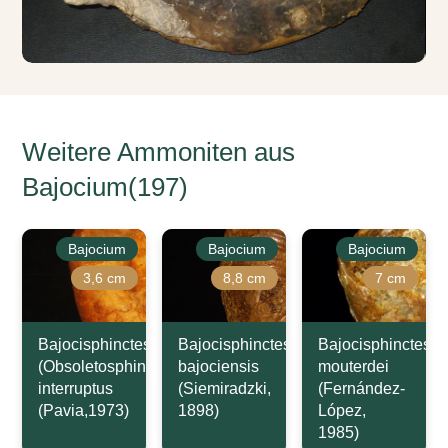
Weitere Ammoniten aus
Bajocium(197)
Bajocium
Bajocium
Bajocium
3,6 cm
8,8 cm
7 cm
Bajocisphinctes
Bajocisphinctes
Bajocisphinctes
(Obsoletosphinctes)
bajociensis
mouterdei
interruptus
(Siemiradzki,
(Fernández-
(Pavia,1973)
1898)
López,
1985)