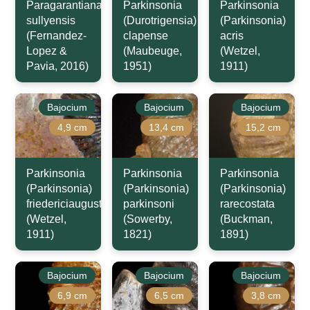
Paragarantiana
Parkinsonia
Parkinsonia
sullyensis
(Durotrigensia)
(Parkinsonia)
(Fernandez-
clapense
acris
Lopez &
(Maubeuge,
(Wetzel,
Pavia, 2016)
1951)
1911)
Bajocium
Bajocium
Bajocium
4,9 cm
13,4 cm
15,2 cm
Parkinsonia
Parkinsonia
Parkinsonia
(Parkinsonia)
(Parkinsonia)
(Parkinsonia)
friedericiaugusti
parkinsoni
rarecostata
(Wetzel,
(Sowerby,
(Buckman,
1911)
1821)
1891)
Bajocium
Bajocium
Bajocium
6,9 cm
6,5 cm
3,8 cm