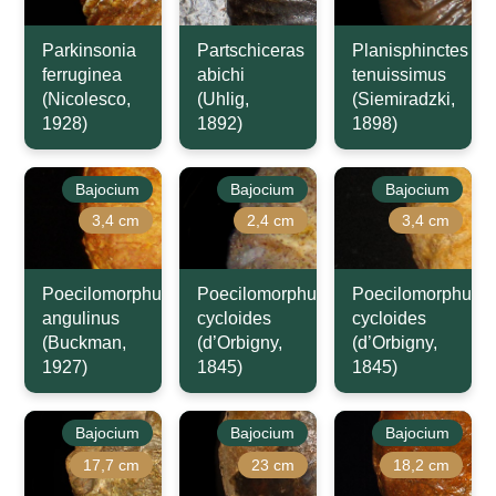
Parkinsonia
Partschiceras
Planisphinctes
ferruginea
abichi
tenuissimus
(Nicolesco,
(Uhlig,
(Siemiradzki,
1928)
1892)
1898)
Bajocium
Bajocium
Bajocium
3,4 cm
2,4 cm
3,4 cm
Poecilomorphus
Poecilomorphus
Poecilomorphus
angulinus
cycloides
cycloides
(Buckman,
(d’Orbigny,
(d’Orbigny,
1927)
1845)
1845)
Bajocium
Bajocium
Bajocium
17,7 cm
23 cm
18,2 cm