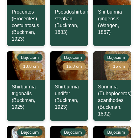
Procerites
Pseudoshirbuirnia
Shirbuirnia
(Procerites)
stephani
gingensis
costulatosus
(Buckman,
(Waagen,
(Buckman,
1883)
1867)
1923)
Bajocium
Bajocium
Bajocium
13,8 cm
16,8 cm
15 cm
Shirbuirnia
Shirbuirnia
Sonninia
trigonalis
undifer
(Euhoploceras)
(Buckman,
(Buckman,
acanthodes
1925)
1923)
(Buckman,
1892)
Bajocium
Bajocium
Bajocium