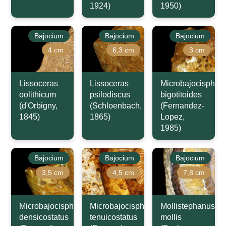
1924)
1950)
Bajocium
Bajocium
Bajocium
4 cm
6,3 cm
3 cm
Lissoceras
Lissoceras
Microbajocisphinc
oolithicum
psilodiscus
bigotitoides
(d'Orbigny,
(Schloenbach,
(Fernandez-
1845)
1865)
Lopez,
1985)
Bajocium
Bajocium
Bajocium
3,5 cm
4,5 cm
7,8 cm
Microbajocisphinctes
Microbajocisphinctes
Mollistephanus
densicostatus
tenuicostatus
mollis