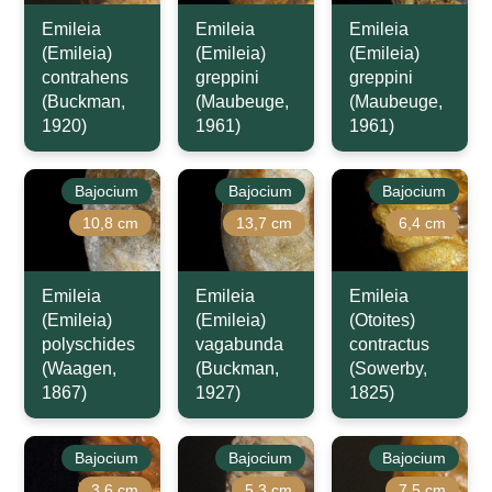
Emileia
Emileia
Emileia
(Emileia)
(Emileia)
(Emileia)
contrahens
greppini
greppini
(Buckman,
(Maubeuge,
(Maubeuge,
1920)
1961)
1961)
Bajocium
Bajocium
Bajocium
10,8 cm
13,7 cm
6,4 cm
Emileia
Emileia
Emileia
(Emileia)
(Emileia)
(Otoites)
polyschides
vagabunda
contractus
(Waagen,
(Buckman,
(Sowerby,
1867)
1927)
1825)
Bajocium
Bajocium
Bajocium
3,6 cm
5,3 cm
7,5 cm