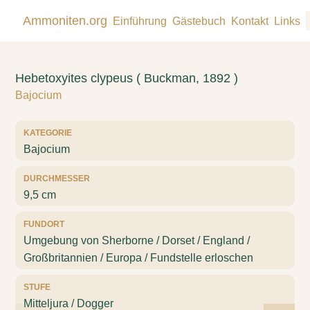
Ammoniten.org
Einführung
Gästebuch
Kontakt
Links
Hebetoxyites clypeus ( Buckman, 1892 )
Bajocium
KATEGORIE
Bajocium
DURCHMESSER
9,5 cm
FUNDORT
Umgebung von Sherborne / Dorset / England /
Großbritannien / Europa / Fundstelle erloschen
STUFE
Mitteljura / Dogger