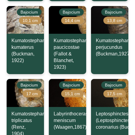
Bajocium
Bajocium
Bajocium
10,1 cm
14,4 cm
13,8 cm
Kumatostephanus
Kumatostephanus
Kumatostephanus
kumaterus
paucicostae
perjucundus
(Buckman,
(Fallot &
(Buckman,1927)
1922)
Blanchet,
1923)
Bajocium
Bajocium
Bajocium
17 cm
15,1 cm
17,5 cm
Kumatostephanus
Labyrinthoceras
Leptosphinctes
triplicatus
meniscum
(Leptosphinctes)
(Renz,
(Waagen,1867)
coronarius (Buck
1904)