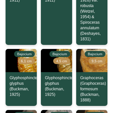
1911)
1911)
1928) var.
robusta
(Wetzel,
1954) &
Spiroceras
annulatum
(Deshayes,
1831)
Bajocium
Bajocium
Bajocium
6,1 cm
4,5 cm
9,5 cm
Glyphosphinctes
Glyphosphinctes
Graphoceras
glyphus
glyphus
(Graphoceras)
(Buckman,
(Buckman,
formosum
1925)
1925)
(Buckman,
1888)