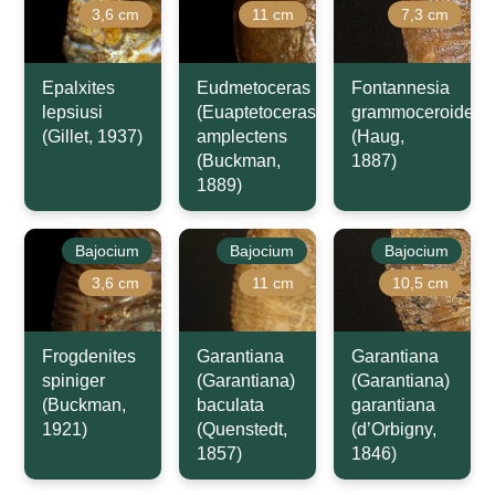
3,6 cm
11 cm
7,3 cm
Epalxites
Eudmetoceras
Fontannesia
lepsiusi
(Euaptetoceras)
grammoceroides
(Gillet, 1937)
amplectens
(Haug,
(Buckman,
1887)
1889)
Bajocium
Bajocium
Bajocium
3,6 cm
11 cm
10,5 cm
Frogdenites
Garantiana
Garantiana
spiniger
(Garantiana)
(Garantiana)
(Buckman,
baculata
garantiana
1921)
(Quenstedt,
(d’Orbigny,
1857)
1846)