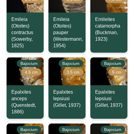
Emileia
Emileia
Emileites
(Otoites)
(Otoites)
catamorpha
contractus
pauper
(Buckman,
(Sowerby,
(Westermann,
1923)
1825)
1954)
Bajocium
Bajocium
Bajocium
4,5 cm
3,5 cm
5 cm
Epalxites
Epalxites
Epalxites
anceps
lepsiusi
lepsiusi
(Quenstedt,
(Gillet, 1937)
(Gillet, 1937)
1886)
Bajocium
Bajocium
Bajocium