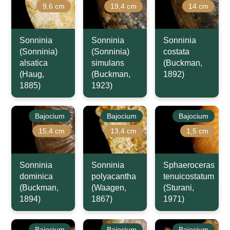
9,6 cm
19,4 cm
14 cm
Sonninia
Sonninia
Sonninia
(Sonninia)
(Sonninia)
costata
alsatica
simulans
(Buckman,
(Haug,
(Buckman,
1892)
1885)
1923)
Bajocium
Bajocium
Bajocium
15,4 cm
13,4 cm
1,5 cm
Sonninia
Sonninia
Sphaeroceras
dominica
polyacantha
tenuicostatum
(Buckman,
(Waagen,
(Sturani,
1894)
1867)
1971)
Bajocium
Bajocium
Bajocium