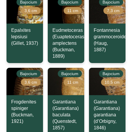
Bajocium
Bajocium
Bajocium
3,6 cm
11 cm
7,3 cm
Epalxites
Eudmetoceras
Fontannesia
lepsiusi
(Euaptetoceras)
grammoceroides
(Gillet, 1937)
amplectens
(Haug,
(Buckman,
1887)
1889)
Bajocium
Bajocium
Bajocium
3,6 cm
11 cm
10,5 cm
Frogdenites
Garantiana
Garantiana
spiniger
(Garantiana)
(Garantiana)
(Buckman,
baculata
garantiana
1921)
(Quenstedt,
(d’Orbigny,
1857)
1846)