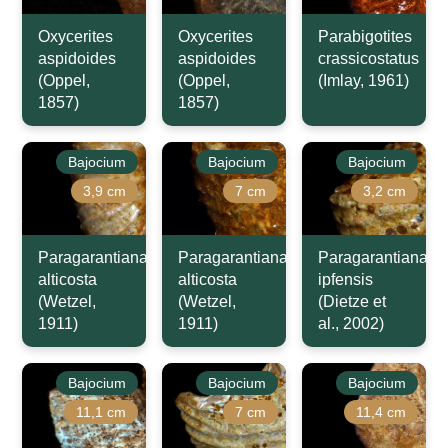
Oxycerites
Oxycerites
Parabigotites
aspidoides
aspidoides
crassicostatus
(Oppel,
(Oppel,
(Imlay, 1961)
1857)
1857)
Bajocium
Bajocium
Bajocium
3,9 cm
7 cm
3,2 cm
Paragarantiana
Paragarantiana
Paragarantiana
alticosta
alticosta
ipfensis
(Wetzel,
(Wetzel,
(Dietze et
1911)
1911)
al., 2002)
Bajocium
Bajocium
Bajocium
11,1 cm
7 cm
11,4 cm