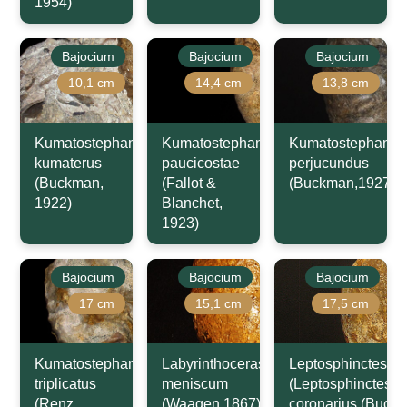
1954)
Bajocium
Bajocium
Bajocium
10,1 cm
14,4 cm
13,8 cm
Kumatostephanus
Kumatostephanus
Kumatostephanus
kumaterus
paucicostae
perjucundus
(Buckman,
(Fallot &
(Buckman,1927)
1922)
Blanchet,
1923)
Bajocium
Bajocium
Bajocium
17 cm
15,1 cm
17,5 cm
Kumatostephanus
Labyrinthoceras
Leptosphinctes
triplicatus
meniscum
(Leptosphinctes)
(Renz,
(Waagen,1867)
coronarius (Buck