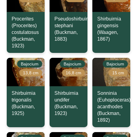
Procerites
Pseudoshirbuirnia
Shirbuirnia
(Procerites)
stephani
gingensis
costulatosus
(Buckman,
(Waagen,
(Buckman,
1883)
1867)
1923)
Bajocium
Bajocium
Bajocium
13,8 cm
16,8 cm
15 cm
Shirbuirnia
Shirbuirnia
Sonninia
trigonalis
undifer
(Euhoploceras)
(Buckman,
(Buckman,
acanthodes
1925)
1923)
(Buckman,
1892)