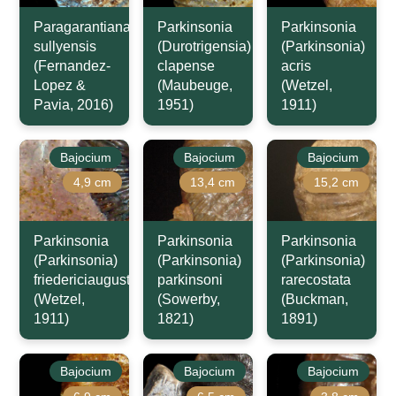
Paragarantiana
Parkinsonia
Parkinsonia
sullyensis
(Durotrigensia)
(Parkinsonia)
(Fernandez-
clapense
acris
Lopez &
(Maubeuge,
(Wetzel,
Pavia, 2016)
1951)
1911)
Bajocium
Bajocium
Bajocium
4,9 cm
13,4 cm
15,2 cm
Parkinsonia
Parkinsonia
Parkinsonia
(Parkinsonia)
(Parkinsonia)
(Parkinsonia)
friedericiaugusti
parkinsoni
rarecostata
(Wetzel,
(Sowerby,
(Buckman,
1911)
1821)
1891)
Bajocium
Bajocium
Bajocium