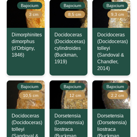
Bajocium
Bajocium
Bajocium
3 cm
8,5 cm
9,3 cm
Dimorphinites
Docidoceras
Docidoceras
dimorphus
(Docidoceras)
(Docidoceras)
(d'Orbigny,
cylindroides
tolleyi
1846)
(Buckman,
(Sandoval &
1919)
Chandler,
2014)
Bajocium
Bajocium
Bajocium
10,5 cm
12 cm
2,2 cm
Docidoceras
Dorsetensia
Dorsetensia
(Docidoceras)
(Dorsetensia)
(Dorsetensia)
tolleyi
liostraca
liostraca
(Sandoval &
(Buckman,
(Buckman,