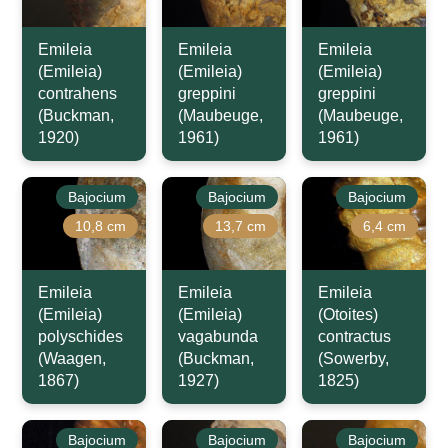
Emileia
Emileia
Emileia
(Emileia)
(Emileia)
(Emileia)
contrahens
greppini
greppini
(Buckman,
(Maubeuge,
(Maubeuge,
1920)
1961)
1961)
Bajocium
Bajocium
Bajocium
10,8 cm
13,7 cm
6,4 cm
Emileia
Emileia
Emileia
(Emileia)
(Emileia)
(Otoites)
polyschides
vagabunda
contractus
(Waagen,
(Buckman,
(Sowerby,
1867)
1927)
1825)
Bajocium
Bajocium
Bajocium