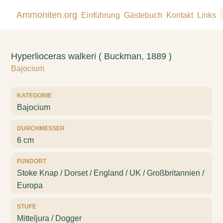
Ammoniten.org
Einführung
Gästebuch
Kontakt
Links
Hyperlioceras walkeri ( Buckman, 1889 )
Bajocium
KATEGORIE
Bajocium
DURCHMESSER
6 cm
FUNDORT
Stoke Knap / Dorset / England / UK / Großbritannien /
Europa
STUFE
Mitteljura / Dogger