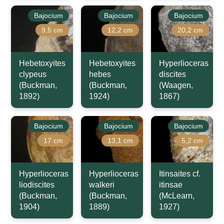
Bajocium
Bajocium
Bajocium
9,5 cm
12,2 cm
20,2 cm
Hebetoxyites
Hebetoxyites
Hyperlioceras
clypeus
hebes
discites
(Buckman,
(Buckman,
(Waagen,
1892)
1924)
1867)
Bajocium
Bajocium
Bajocium
17 cm
13,1 cm
5,2 cm
Hyperlioceras
Hyperlioceras
Itinsaites cf.
liodiscites
walkeri
itinsae
(Buckman,
(Buckman,
(McLearn,
1904)
1889)
1927)