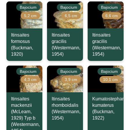
Bajocium
Bajocium
Bajocium
5,2 cm
6,5 cm
6,6 cm
Itinsaites
Itinsaites
Itinsaites
formosus
gracilis
gracilis
(Buckman,
(Westermann,
(Westermann,
1920)
1954)
1954)
Bajocium
Bajocium
Bajocium
4,3 cm
3,9 cm
10,1 cm
Itinsaites
Itinsaites
Kumatostephanus
mackenzii
rhomboidalis
kumaterus
(McLearn,
(Westermann,
(Buckman,
1929) Typ b
1954)
1922)
(Westermann,