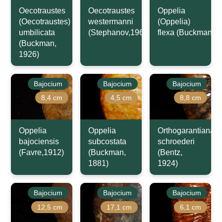
Oecotraustes
Oecotraustes
Oppelia
(Oecotraustes)
westermanni
(Oppelia)
umbilicata
(Stephanov,1966)
flexa (Buckman,1
(Buckman,
1926)
Bajocium
Bajocium
Bajocium
8,4 cm
4,5 cm
8,8 cm
Oppelia
Oppelia
Orthogarantiana
bajociensis
subcostata
schroederi
(Favre,1912)
(Buckman,
(Bentz,
1881)
1924)
Bajocium
Bajocium
Bajocium
12,5 cm
17,1 cm
6,1 cm