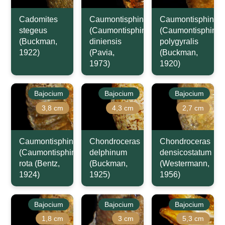
Cadomites
Caumontisphinctes
Caumontisphincte
stegeus
(Caumontisphinctes)
(Caumontisphinct
(Buckman,
diniensis
polygyralis
1922)
(Pavia,
(Buckman,
1973)
1920)
Bajocium
Bajocium
Bajocium
3,8 cm
4,3 cm
2,7 cm
Caumontisphinctes
Chondroceras
Chondroceras
(Caumontisphinctes)
delphinum
densicostatum
rota (Bentz,
(Buckman,
(Westermann,
1924)
1925)
1956)
Bajocium
Bajocium
Bajocium
1,8 cm
3 cm
5,3 cm