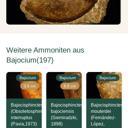
Weitere Ammoniten aus
Bajocium(197)
Bajocium
Bajocium
Bajocium
3,6 cm
8,8 cm
7 cm
Bajocisphinctes
Bajocisphinctes
Bajocisphinctes
(Obsoletosphinctes)
bajociensis
mouterdei
interruptus
(Siemiradzki,
(Fernández-
(Pavia,1973)
1898)
López,