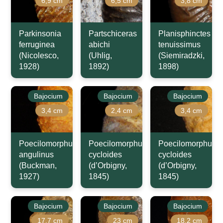
6,9 cm
6,5 cm
3,8 cm
Parkinsonia
Partschiceras
Planisphinctes
ferruginea
abichi
tenuissimus
(Nicolesco,
(Uhlig,
(Siemiradzki,
1928)
1892)
1898)
Bajocium
Bajocium
Bajocium
3,4 cm
2,4 cm
3,4 cm
Poecilomorphus
Poecilomorphus
Poecilomorphus
angulinus
cycloides
cycloides
(Buckman,
(d’Orbigny,
(d’Orbigny,
1927)
1845)
1845)
Bajocium
Bajocium
Bajocium
17,7 cm
23 cm
18,2 cm