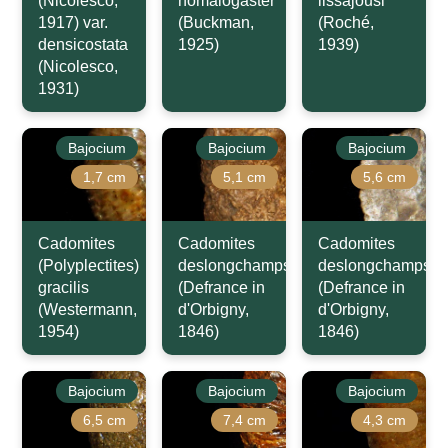
(Nicolesco,
homalogaster
lissajousi
1917) var.
(Buckman,
(Roché,
densicostata
1925)
1939)
(Nicolesco,
1931)
Bajocium
Bajocium
Bajocium
1,7 cm
5,1 cm
5,6 cm
Cadomites
Cadomites
Cadomites
(Polyplectites)
deslongchampsi
deslongchampsi
gracilis
(Defrance in
(Defrance in
(Westermann,
d'Orbigny,
d'Orbigny,
1954)
1846)
1846)
Bajocium
Bajocium
Bajocium
6,5 cm
7,4 cm
4,3 cm