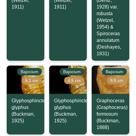
(Wetzel,
(Wetzel,
(Bentz,
1911)
1911)
1928) var.
robusta
(Wetzel,
1954) &
Spiroceras
annulatum
(Deshayes,
1831)
Bajocium
Bajocium
Bajocium
6,1 cm
4,5 cm
9,5 cm
Glyphosphinctes
Glyphosphinctes
Graphoceras
glyphus
glyphus
(Graphoceras)
(Buckman,
(Buckman,
formosum
1925)
1925)
(Buckman,
1888)