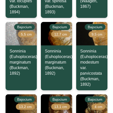
var. locuples
var. spinosa
(Waagen,
(Buckman,
(Buckman,
1867)
1894)
1893)
Bajocium
Bajocium
Bajocium
5,5 cm
12,7 cm
9,5 cm
Sonninia
Sonninia
Sonninia
(Euhoploceras)
(Euhoploceras)
(Euhoploceras)
marginatum
marginatum
modestum
(Buckman,
(Buckman,
var.
1892)
1892)
parvicostata
(Buckman,
1892)
Bajocium
Bajocium
Bajocium
13,2 cm
13,1 cm
4 cm