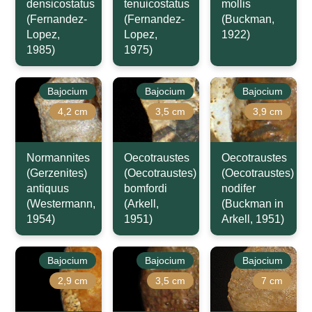
densicostatus
tenuicostatus
mollis
(Fernandez-
(Fernandez-
(Buckman,
Lopez,
Lopez,
1922)
1985)
1975)
Bajocium
Bajocium
Bajocium
4,2 cm
3,5 cm
3,9 cm
Normannites
Oecotraustes
Oecotraustes
(Gerzenites)
(Oecotraustes)
(Oecotraustes)
antiquus
bomfordi
nodifer
(Westermann,
(Arkell,
(Buckman in
1954)
1951)
Arkell, 1951)
Bajocium
Bajocium
Bajocium
2,9 cm
3,5 cm
7 cm