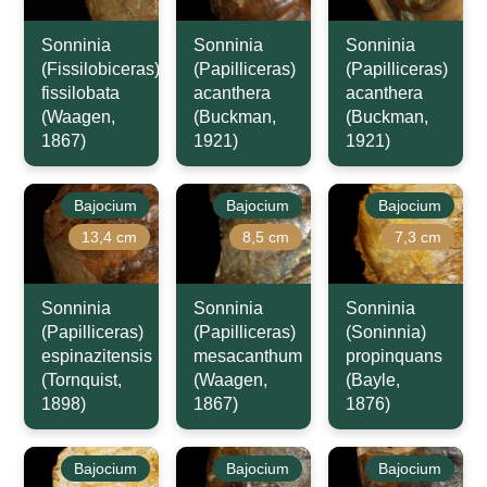
Sonninia
Sonninia
Sonninia
(Fissilobiceras)
(Papilliceras)
(Papilliceras)
fissilobata
acanthera
acanthera
(Waagen,
(Buckman,
(Buckman,
1867)
1921)
1921)
Bajocium
Bajocium
Bajocium
13,4 cm
8,5 cm
7,3 cm
Sonninia
Sonninia
Sonninia
(Papilliceras)
(Papilliceras)
(Soninnia)
espinazitensis
mesacanthum
propinquans
(Tornquist,
(Waagen,
(Bayle,
1898)
1867)
1876)
Bajocium
Bajocium
Bajocium