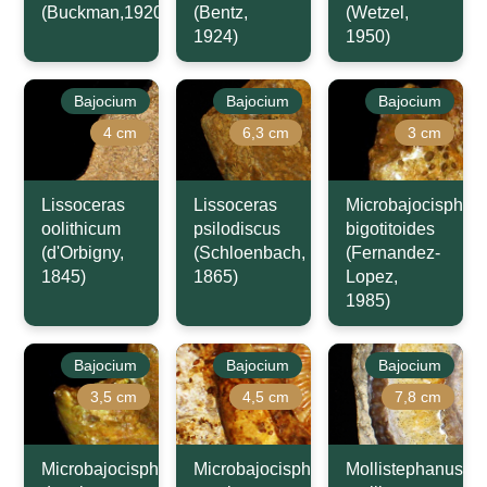
(Buckman,1920)
(Bentz,
(Wetzel,
1924)
1950)
Bajocium
Bajocium
Bajocium
4 cm
6,3 cm
3 cm
Lissoceras
Lissoceras
Microbajocisphinc
oolithicum
psilodiscus
bigotitoides
(d'Orbigny,
(Schloenbach,
(Fernandez-
1845)
1865)
Lopez,
1985)
Bajocium
Bajocium
Bajocium
3,5 cm
4,5 cm
7,8 cm
Microbajocisphinctes
Microbajocisphinctes
Mollistephanus