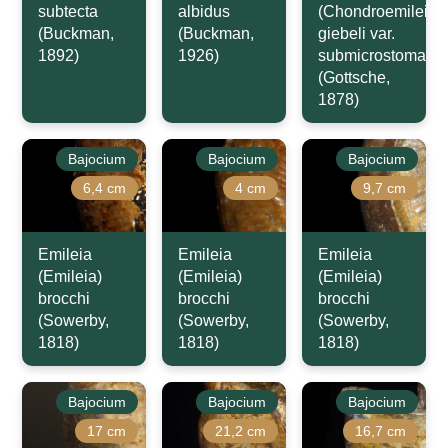
subtecta
albidus
(Chondroemileia)
(Buckman,
(Buckman,
giebeli var.
1892)
1926)
submicrostoma
(Gottsche,
1878)
Bajocium
Bajocium
Bajocium
6,4 cm
4 cm
9,7 cm
Emileia
Emileia
Emileia
(Emileia)
(Emileia)
(Emileia)
brocchi
brocchi
brocchi
(Sowerby,
(Sowerby,
(Sowerby,
1818)
1818)
1818)
Bajocium
Bajocium
Bajocium
17 cm
21,2 cm
16,7 cm