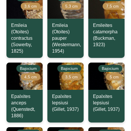
3,6 cm
5,3 cm
7,5 cm
Emileia
Emileia
Emileites
(Otoites)
(Otoites)
catamorpha
contractus
pauper
(Buckman,
(Sowerby,
(Westermann,
1923)
1825)
1954)
Bajocium
Bajocium
Bajocium
4,5 cm
3,5 cm
5 cm
Epalxites
Epalxites
Epalxites
anceps
lepsiusi
lepsiusi
(Quenstedt,
(Gillet, 1937)
(Gillet, 1937)
1886)