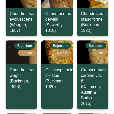
Chondroceras
Chondroceras
Chondroceras
evolvescens
gervillii
grandiforme
(Waagen,
(Sowerby,
(Buckman,
1867)
1818)
1922)
Bajocium
Bajocium
Bajocium
1,7 cm
4,2 cm
3 cm
Chondroceras
Cleistosphinctes
Cranocephalites
wrighti
cleistus
carolae var.
(Buckman,
(Buckman,
ß
1923)
1920)
(Callomon,
Austin &
Surlyk,
2015)