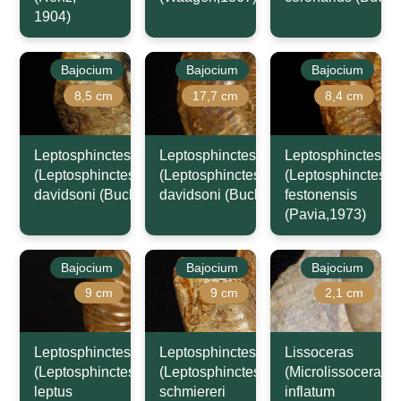
1904)
Bajocium
Bajocium
Bajocium
8,5 cm
17,7 cm
8,4 cm
Leptosphinctes
Leptosphinctes
Leptosphinctes
(Leptosphinctes)
(Leptosphinctes)
(Leptosphinctes)
davidsoni (Buckman,1881)
davidsoni (Buckman,1881)
festonensis
(Pavia,1973)
Bajocium
Bajocium
Bajocium
9 cm
9 cm
2,1 cm
Leptosphinctes
Leptosphinctes
Lissoceras
(Leptosphinctes)
(Leptosphinctes)
(Microlissoceras)
leptus
schmiereri
inflatum