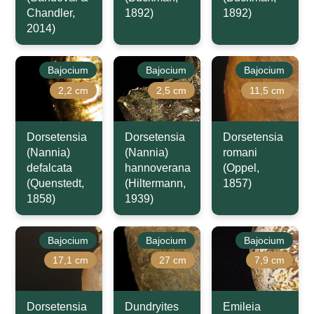
Chandler,
1892)
1892)
2014)
Bajocium
Bajocium
Bajocium
2,2 cm
2,5 cm
11,5 cm
Dorsetensia
Dorsetensia
Dorsetensia
(Nannia)
(Nannia)
romani
defalcata
hannoverana
(Oppel,
(Quenstedt,
(Hiltermann,
1857)
1858)
1939)
Bajocium
Bajocium
Bajocium
17,1 cm
27 cm
7,9 cm
Dorsetensia
Dundryites
Emileia