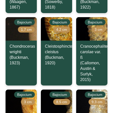
(Waagen,
(Sowerby,
(Buckman,
1867)
1818)
1922)
Bajocium
Bajocium
Bajocium
1,7 cm
4,2 cm
3 cm
Chondroceras
Cleistosphinctes
Cranocephalites
wrighti
cleistus
carolae var.
(Buckman,
(Buckman,
ß
1923)
1920)
(Callomon,
Austin &
Surlyk,
2015)
Bajocium
Bajocium
Bajocium
3 cm
8,5 cm
9,3 cm