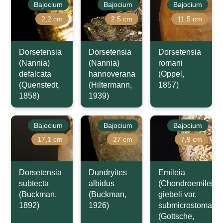
Bajocium
Bajocium
Bajocium
2,2 cm
2,5 cm
11,5 cm
Dorsetensia
Dorsetensia
Dorsetensia
(Nannia)
(Nannia)
romani
defalcata
hannoverana
(Oppel,
(Quenstedt,
(Hiltermann,
1857)
1858)
1939)
Bajocium
Bajocium
Bajocium
17,1 cm
27 cm
7,9 cm
Dorsetensia
Dundryites
Emileia
subtecta
albidus
(Chondroemileia)
(Buckman,
(Buckman,
giebeli var.
1892)
1926)
submicrostoma
(Gottsche,