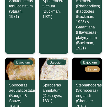
Sphaeroceras
Sphaeroceras
Spiroceras
tenuicostatum
tutthum
(Rhabdodites)
(Sturani,
(Buckman,
rhabdodes
1971)
1921)
(Buckman,
1923) &
Garantiana
(Hlawiceras)
platyrrymum
(Buckman,
1921)
Bajocium
Bajocium
Bajocium
19 cm
Spiroceras
Spiroceras
Stephanoceras
aequalicostatus
annulatum
(Skirroceras)
(Baugier &
(Deshayes,
englandi
Sauzé,
1831)
(Chandler,
1843)
2018)