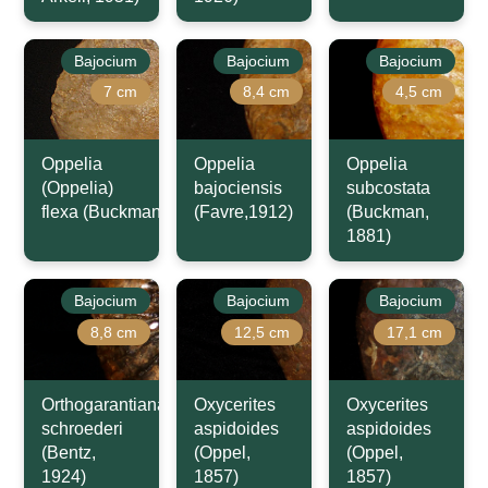
Bajocium
Bajocium
Bajocium
7 cm
8,4 cm
4,5 cm
Oppelia
Oppelia
Oppelia
(Oppelia)
bajociensis
subcostata
flexa (Buckman,1924)
(Favre,1912)
(Buckman,
1881)
Bajocium
Bajocium
Bajocium
8,8 cm
12,5 cm
17,1 cm
Orthogarantiana
Oxycerites
Oxycerites
schroederi
aspidoides
aspidoides
(Bentz,
(Oppel,
(Oppel,
1924)
1857)
1857)