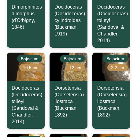
Dimorphinites
Docidoceras
Docidoceras
dimorphus
(Docidoceras)
(Docidoceras)
(d'Orbigny,
cylindroides
tolleyi
1846)
(Buckman,
(Sandoval &
1919)
Chandler,
2014)
Bajocium
Bajocium
Bajocium
10,5 cm
12 cm
2,2 cm
Docidoceras
Dorsetensia
Dorsetensia
(Docidoceras)
(Dorsetensia)
(Dorsetensia)
tolleyi
liostraca
liostraca
(Sandoval &
(Buckman,
(Buckman,
Chandler,
1892)
1892)
2014)