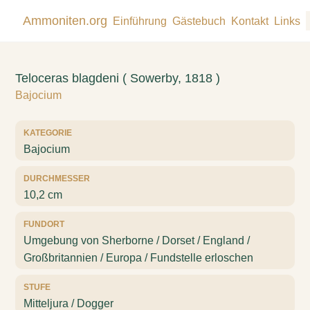
Ammoniten.org
Einführung
Gästebuch
Kontakt
Links
Teloceras blagdeni ( Sowerby, 1818 )
Bajocium
KATEGORIE
Bajocium
DURCHMESSER
10,2 cm
FUNDORT
Umgebung von Sherborne / Dorset / England /
Großbritannien / Europa / Fundstelle erloschen
STUFE
Mitteljura / Dogger