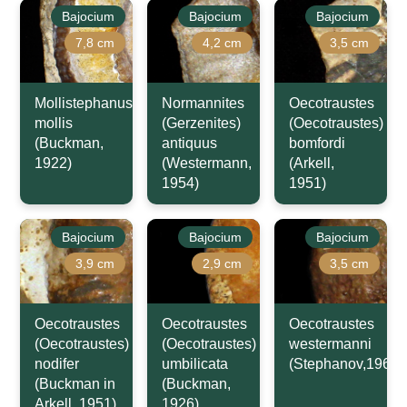
Bajocium
Bajocium
Bajocium
7,8 cm
4,2 cm
3,5 cm
Mollistephanus
Normannites
Oecotraustes
mollis
(Gerzenites)
(Oecotraustes)
(Buckman,
antiquus
bomfordi
1922)
(Westermann,
(Arkell,
1954)
1951)
Bajocium
Bajocium
Bajocium
3,9 cm
2,9 cm
3,5 cm
Oecotraustes
Oecotraustes
Oecotraustes
(Oecotraustes)
(Oecotraustes)
westermanni
nodifer
umbilicata
(Stephanov,1966)
(Buckman in
(Buckman,
Arkell, 1951)
1926)