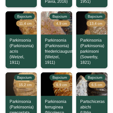
Pavia, 2016)
1951)
Bajocium
Bajocium
Bajocium
11,4 cm
4,9 cm
13,4 cm
Parkinsonia
Parkinsonia
Parkinsonia
(Parkinsonia)
(Parkinsonia)
(Parkinsonia)
acris
friedericiaugusti
parkinsoni
(Wetzel,
(Wetzel,
(Sowerby,
1911)
1911)
1821)
Bajocium
Bajocium
Bajocium
15,2 cm
6,9 cm
6,5 cm
Parkinsonia
Parkinsonia
Partschiceras
(Parkinsonia)
ferruginea
abichi
rarecostata
(Nicolesco,
(Uhlig,