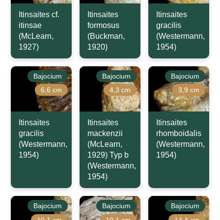
Itinsaites cf.
Itinsaites
Itinsaites
itinsae
formosus
gracilis
(McLearn,
(Buckman,
(Westermann,
1927)
1920)
1954)
Bajocium
Bajocium
Bajocium
6,6 cm
4,3 cm
3,9 cm
Itinsaites
Itinsaites
Itinsaites
gracilis
mackenzii
rhomboidalis
(Westermann,
(McLearn,
(Westermann,
1954)
1929) Typ b
1954)
(Westermann,
1954)
Bajocium
Bajocium
Bajocium