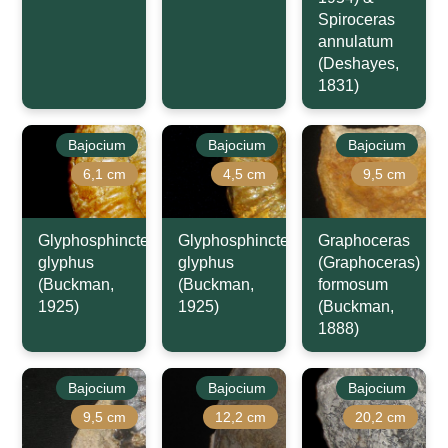
Spiroceras
annulatum
(Deshayes,
1831)
Bajocium
Bajocium
Bajocium
6,1 cm
4,5 cm
9,5 cm
Glyphosphinctes
Glyphosphinctes
Graphoceras
glyphus
glyphus
(Graphoceras)
(Buckman,
(Buckman,
formosum
1925)
1925)
(Buckman,
1888)
Bajocium
Bajocium
Bajocium
9,5 cm
12,2 cm
20,2 cm