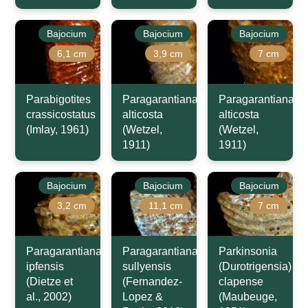
Bajocium
Bajocium
Bajocium
6,1 cm
3,9 cm
7 cm
Parabigotites
Paragarantiana
Paragarantiana
crassicostatus
alticosta
alticosta
(Imlay, 1961)
(Wetzel,
(Wetzel,
1911)
1911)
Bajocium
Bajocium
Bajocium
3,2 cm
11,1 cm
7 cm
Paragarantiana
Paragarantiana
Parkinsonia
ipfensis
sullyensis
(Durotrigensia)
(Dietze et
(Fernandez-
clapense
al., 2002)
Lopez &
(Maubeuge,