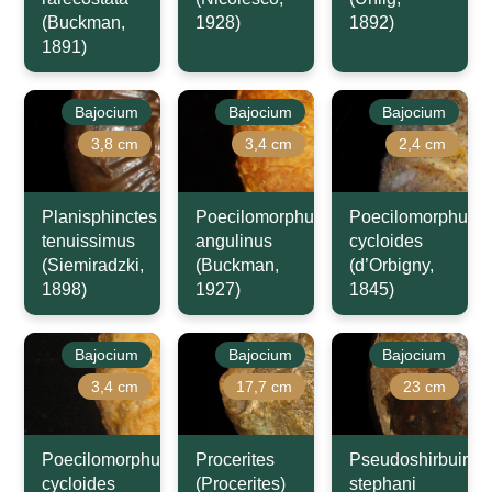
(Buckman,
1928)
1892)
1891)
Bajocium
Bajocium
Bajocium
3,8 cm
3,4 cm
2,4 cm
Planisphinctes
Poecilomorphus
Poecilomorphus
tenuissimus
angulinus
cycloides
(Siemiradzki,
(Buckman,
(d’Orbigny,
1898)
1927)
1845)
Bajocium
Bajocium
Bajocium
3,4 cm
17,7 cm
23 cm
Poecilomorphus
Procerites
Pseudoshirbuirnia
cycloides
(Procerites)
stephani