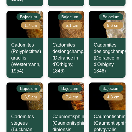
Bajocium
Bajocium
Bajocium
1,7 cm
5,1 cm
5,6 cm
Cadomites
Cadomites
Cadomites
(Polyplectites)
deslongchampsi
deslongchampsi
gracilis
(Defrance in
(Defrance in
(Westermann,
d'Orbigny,
d'Orbigny,
1954)
1846)
1846)
Bajocium
Bajocium
Bajocium
6,5 cm
7,4 cm
4,3 cm
Cadomites
Caumontisphinctes
Caumontisphincte
stegeus
(Caumontisphinctes)
(Caumontisphinct
(Buckman,
diniensis
polygyralis