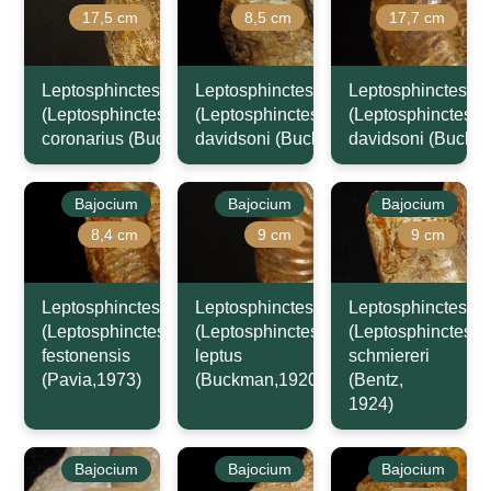
17,5 cm
8,5 cm
17,7 cm
Leptosphinctes
Leptosphinctes
Leptosphinctes
(Leptosphinctes)
(Leptosphinctes)
(Leptosphinctes)
coronarius (Buckman,1921)
davidsoni (Buckman,1881)
davidsoni (Buckm
Bajocium
Bajocium
Bajocium
8,4 cm
9 cm
9 cm
Leptosphinctes
Leptosphinctes
Leptosphinctes
(Leptosphinctes)
(Leptosphinctes)
(Leptosphinctes)
festonensis
leptus
schmiereri
(Pavia,1973)
(Buckman,1920)
(Bentz,
1924)
Bajocium
Bajocium
Bajocium