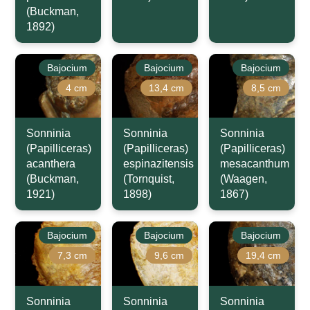
(Buckman,
1892)
Bajocium
Bajocium
Bajocium
4 cm
13,4 cm
8,5 cm
Sonninia
Sonninia
Sonninia
(Papilliceras)
(Papilliceras)
(Papilliceras)
acanthera
espinazitensis
mesacanthum
(Buckman,
(Tornquist,
(Waagen,
1921)
1898)
1867)
Bajocium
Bajocium
Bajocium
7,3 cm
9,6 cm
19,4 cm
Sonninia
Sonninia
Sonninia