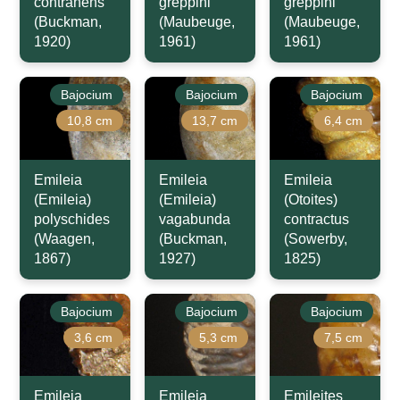
contrahens
greppini
greppini
(Buckman,
(Maubeuge,
(Maubeuge,
1920)
1961)
1961)
Bajocium
Bajocium
Bajocium
10,8 cm
13,7 cm
6,4 cm
Emileia
Emileia
Emileia
(Emileia)
(Emileia)
(Otoites)
polyschides
vagabunda
contractus
(Waagen,
(Buckman,
(Sowerby,
1867)
1927)
1825)
Bajocium
Bajocium
Bajocium
3,6 cm
5,3 cm
7,5 cm
Emileia
Emileia
Emileites