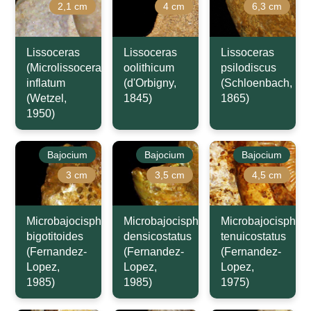
2,1 cm
4 cm
6,3 cm
Lissoceras
Lissoceras
Lissoceras
(Microlissoceras)
oolithicum
psilodiscus
inflatum
(d'Orbigny,
(Schloenbach,
(Wetzel,
1845)
1865)
1950)
Bajocium
Bajocium
Bajocium
3 cm
3,5 cm
4,5 cm
Microbajocisphinctes
Microbajocisphinctes
Microbajocisphinc
bigotitoides
densicostatus
tenuicostatus
(Fernandez-
(Fernandez-
(Fernandez-
Lopez,
Lopez,
Lopez,
1985)
1985)
1975)