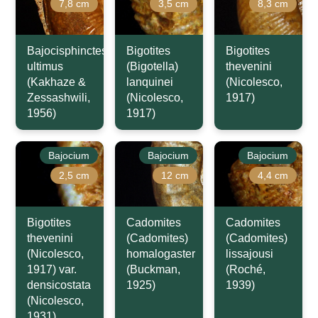
7,8 cm
3,5 cm
8,3 cm
Bajocisphinctes
Bigotites
Bigotites
ultimus
(Bigotella)
thevenini
(Kakhaze &
lanquinei
(Nicolesco,
Zessashwili,
(Nicolesco,
1917)
1956)
1917)
Bajocium
Bajocium
Bajocium
2,5 cm
12 cm
4,4 cm
Bigotites
Cadomites
Cadomites
thevenini
(Cadomites)
(Cadomites)
(Nicolesco,
homalogaster
lissajousi
1917) var.
(Buckman,
(Roché,
densicostata
1925)
1939)
(Nicolesco,
1931)