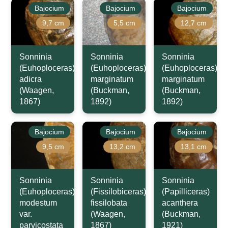
Bajocium
Bajocium
Bajocium
9,7 cm
5,5 cm
12,7 cm
Sonninia
Sonninia
Sonninia
(Euhoploceras)
(Euhoploceras)
(Euhoploceras)
adicra
marginatum
marginatum
(Waagen,
(Buckman,
(Buckman,
1867)
1892)
1892)
Bajocium
Bajocium
Bajocium
9,5 cm
13,2 cm
13,1 cm
Sonninia
Sonninia
Sonninia
(Euhoploceras)
(Fissilobiceras)
(Papilliceras)
modestum
fissilobata
acanthera
var.
(Waagen,
(Buckman,
parvicostata
1867)
1921)