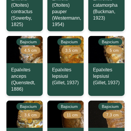
(Otoites)
(Otoites)
catamorpha
contractus
pauper
(Buckman,
(Sowerby,
(Westermann,
1923)
1825)
1954)
Bajocium
Bajocium
Bajocium
4,5 cm
3,5 cm
5 cm
Epalxites
Epalxites
Epalxites
anceps
lepsiusi
lepsiusi
(Quenstedt,
(Gillet, 1937)
(Gillet, 1937)
1886)
Bajocium
Bajocium
Bajocium
3,6 cm
11 cm
7,3 cm