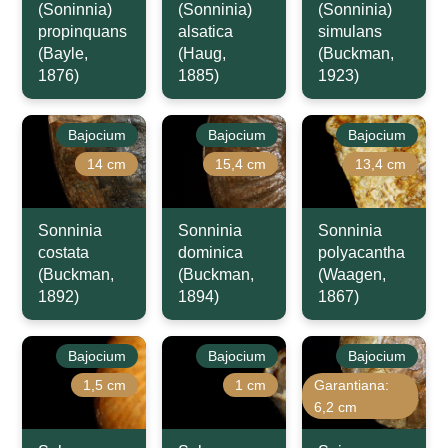
(Soninnia)
(Sonninia)
(Sonninia)
propinquans
alsatica
simulans
(Bayle,
(Haug,
(Buckman,
1876)
1885)
1923)
Bajocium
Bajocium
Bajocium
14 cm
15,4 cm
13,4 cm
Sonninia
Sonninia
Sonninia
costata
dominica
polyacantha
(Buckman,
(Buckman,
(Waagen,
1892)
1894)
1867)
Bajocium
Bajocium
Bajocium
1,5 cm
1 cm
Garantiana:
6,2 cm