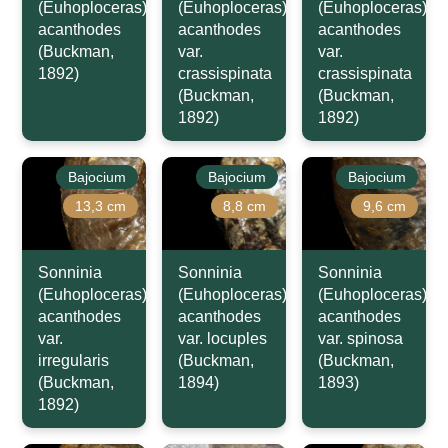
(Euhoploceras)
(Euhoploceras)
(Euhoploceras)
acanthodes
acanthodes
acanthodes
(Buckman,
var.
var.
1892)
crassispinata
crassispinata
(Buckman,
(Buckman,
1892)
1892)
Bajocium
Bajocium
Bajocium
13,3 cm
8,8 cm
9,6 cm
Sonninia
Sonninia
Sonninia
(Euhoploceras)
(Euhoploceras)
(Euhoploceras)
acanthodes
acanthodes
acanthodes
var.
var. locuples
var. spinosa
irregularis
(Buckman,
(Buckman,
(Buckman,
1894)
1893)
1892)