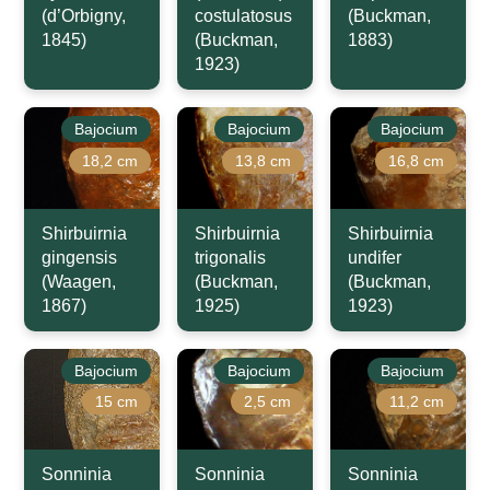
(d’Orbigny,
costulatosus
(Buckman,
1845)
(Buckman,
1883)
1923)
Bajocium
Bajocium
Bajocium
18,2 cm
13,8 cm
16,8 cm
Shirbuirnia
Shirbuirnia
Shirbuirnia
gingensis
trigonalis
undifer
(Waagen,
(Buckman,
(Buckman,
1867)
1925)
1923)
Bajocium
Bajocium
Bajocium
15 cm
2,5 cm
11,2 cm
Sonninia
Sonninia
Sonninia