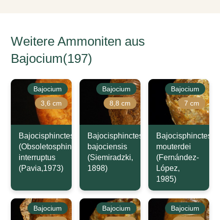
Weitere Ammoniten aus
Bajocium(197)
Bajocium
Bajocium
Bajocium
3,6 cm
8,8 cm
7 cm
Bajocisphinctes
Bajocisphinctes
Bajocisphinctes
(Obsoletosphinctes)
bajociensis
mouterdei
interruptus
(Siemiradzki,
(Fernández-
(Pavia,1973)
1898)
López,
1985)
Bajocium
Bajocium
Bajocium