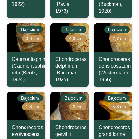
1922)
(Pavia,
(Buckman,
1973)
1920)
Bajocium
Bajocium
Bajocium
3,8 cm
4,3 cm
2,7 cm
Caumontisphinctes
Chondroceras
Chondroceras
(Caumontisphinctes)
delphinum
densicostatum
rota (Bentz,
(Buckman,
(Westermann,
1924)
1925)
1956)
Bajocium
Bajocium
Bajocium
1,8 cm
3 cm
5,3 cm
Chondroceras
Chondroceras
Chondroceras
evolvescens
gervillii
grandiforme