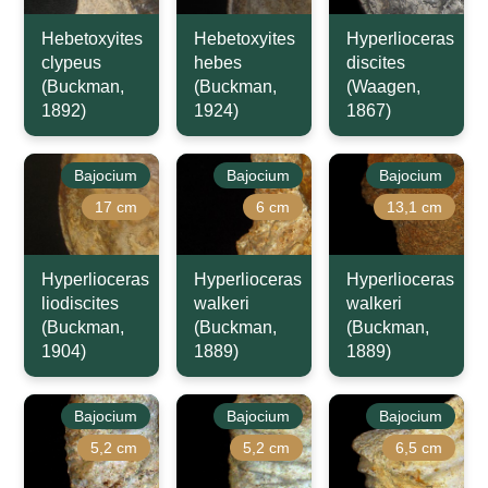
Hebetoxyites
Hebetoxyites
Hyperlioceras
clypeus
hebes
discites
(Buckman,
(Buckman,
(Waagen,
1892)
1924)
1867)
Bajocium
Bajocium
Bajocium
17 cm
6 cm
13,1 cm
Hyperlioceras
Hyperlioceras
Hyperlioceras
liodiscites
walkeri
walkeri
(Buckman,
(Buckman,
(Buckman,
1904)
1889)
1889)
Bajocium
Bajocium
Bajocium
5,2 cm
5,2 cm
6,5 cm