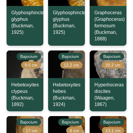
Glyphosphinctes
Glyphosphinctes
Graphoceras
glyphus
glyphus
(Graphoceras)
(Buckman,
(Buckman,
formosum
1925)
1925)
(Buckman,
1888)
Bajocium
Bajocium
Bajocium
9,5 cm
12,2 cm
20,2 cm
Hebetoxyites
Hebetoxyites
Hyperlioceras
clypeus
hebes
discites
(Buckman,
(Buckman,
(Waagen,
1892)
1924)
1867)
Bajocium
Bajocium
Bajocium
17 cm
6 cm
13,1 cm