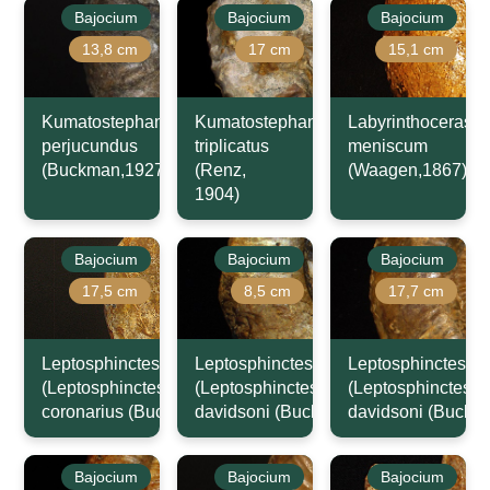
Bajocium
Bajocium
Bajocium
13,8 cm
17 cm
15,1 cm
Kumatostephanus
Kumatostephanus
Labyrinthoceras
perjucundus
triplicatus
meniscum
(Buckman,1927)
(Renz,
(Waagen,1867)
1904)
Bajocium
Bajocium
Bajocium
17,5 cm
8,5 cm
17,7 cm
Leptosphinctes
Leptosphinctes
Leptosphinctes
(Leptosphinctes)
(Leptosphinctes)
(Leptosphinctes)
coronarius (Buckman,1921)
davidsoni (Buckman,1881)
davidsoni (Buckm
Bajocium
Bajocium
Bajocium