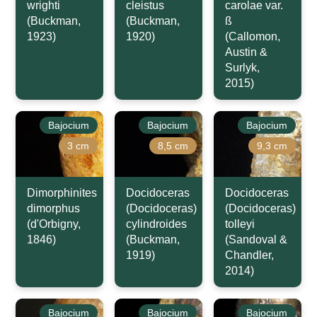
wrighti
cleistus
carolae var.
(Buckman,
(Buckman,
ß
1923)
1920)
(Callomon,
Austin &
Surlyk,
2015)
Bajocium
Bajocium
Bajocium
3 cm
8,5 cm
9,3 cm
Dimorphinites
Docidoceras
Docidoceras
dimorphus
(Docidoceras)
(Docidoceras)
(d'Orbigny,
cylindroides
tolleyi
1846)
(Buckman,
(Sandoval &
1919)
Chandler,
2014)
Bajocium
Bajocium
Bajocium