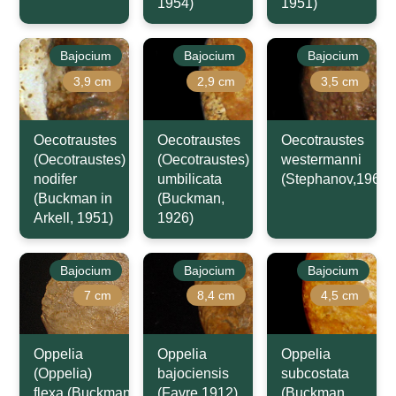
1954)
1951)
Bajocium
Bajocium
Bajocium
3,9 cm
2,9 cm
3,5 cm
Oecotraustes
Oecotraustes
Oecotraustes
(Oecotraustes)
(Oecotraustes)
westermanni
nodifer
umbilicata
(Stephanov,1966)
(Buckman in
(Buckman,
Arkell, 1951)
1926)
Bajocium
Bajocium
Bajocium
7 cm
8,4 cm
4,5 cm
Oppelia
Oppelia
Oppelia
(Oppelia)
bajociensis
subcostata
flexa (Buckman,1924)
(Favre,1912)
(Buckman,