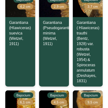
4,2 cm
2,9 cm
3,7 cm
Garantiana
Garantiana
Garantiana
(Hlawiceras)
(Pseudogarantiana)
( Hlawiceras)
suevica
minima
trauthi
(Wetzel,
(Wetzel,
(Bentz,
1911)
1911)
1928) var.
robusta
(Wetzel,
1954) &
Spiroceras
annulatum
(Deshayes,
1831)
Bajocium
Bajocium
Bajocium
6,1 cm
4,5 cm
9,5 cm