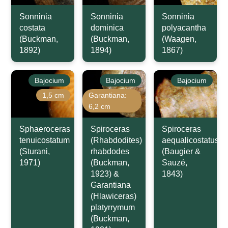
Sonninia
Sonninia
Sonninia
costata
dominica
polyacantha
(Buckman,
(Buckman,
(Waagen,
1892)
1894)
1867)
Bajocium
Bajocium
Bajocium
1,5 cm
Garantiana:
6,2 cm
Sphaeroceras
Spiroceras
Spiroceras
tenuicostatum
(Rhabdodites)
aequalicostatus
(Sturani,
rhabdodes
(Baugier &
1971)
(Buckman,
Sauzé,
1923) &
1843)
Garantiana
(Hlawiceras)
platyrrymum
(Buckman,