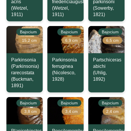
acris
friedericiaugusti
parkinsoni
(Wetzel,
(Wetzel,
(Sowerby,
1911)
1911)
1821)
Bajocium
Bajocium
Bajocium
15,2 cm
6,9 cm
6,5 cm
Parkinsonia
Parkinsonia
Partschiceras
(Parkinsonia)
ferruginea
abichi
rarecostata
(Nicolesco,
(Uhlig,
(Buckman,
1928)
1892)
1891)
Bajocium
Bajocium
Bajocium
3,8 cm
3,4 cm
2,4 cm
Planisphinctes
Poecilomorphus
Poecilomorphus