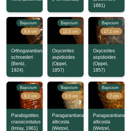
1881)
Bajocium
Bajocium
Bajocium
8,8 cm
12,5 cm
17,1 cm
Orthogarantiana
Oxycerites
Oxycerites
schroederi
aspidoides
aspidoides
(Bentz,
(Oppel,
(Oppel,
1924)
1857)
1857)
Bajocium
Bajocium
Bajocium
6,1 cm
3,9 cm
7 cm
Parabigotites
Paragarantiana
Paragarantiana
crassicostatus
alticosta
alticosta
(Imlay, 1961)
(Wetzel,
(Wetzel,