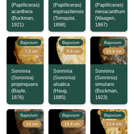
(Papilliceras)
(Papilliceras)
(Papilliceras)
acanthera
espinazitensis
mesacanthum
(Buckman,
(Tornquist,
(Waagen,
1921)
1898)
1867)
Bajocium
Bajocium
Bajocium
7,3 cm
9,6 cm
19,4 cm
Sonninia
Sonninia
Sonninia
(Soninnia)
(Sonninia)
(Sonninia)
propinquans
alsatica
simulans
(Bayle,
(Haug,
(Buckman,
1876)
1885)
1923)
Bajocium
Bajocium
Bajocium
14 cm
15,4 cm
13,4 cm