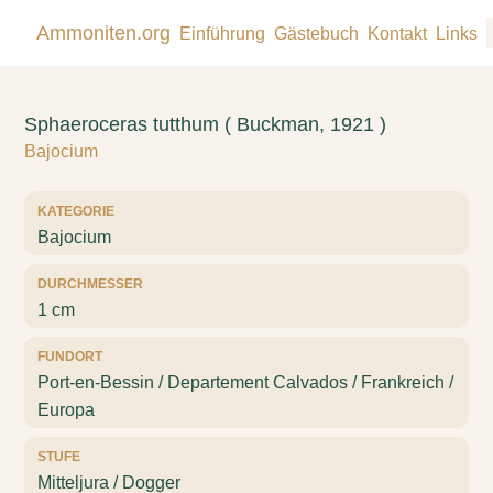
Ammoniten.org
Einführung
Gästebuch
Kontakt
Links
Sphaeroceras tutthum ( Buckman, 1921 )
Bajocium
KATEGORIE
Bajocium
DURCHMESSER
1 cm
FUNDORT
Port-en-Bessin / Departement Calvados / Frankreich /
Europa
STUFE
Mitteljura / Dogger