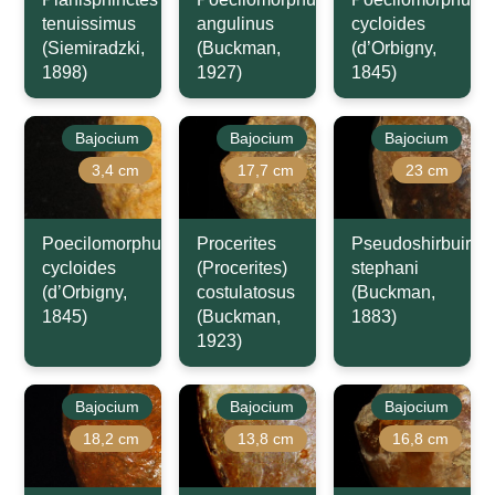
tenuissimus
angulinus
cycloides
(Siemiradzki,
(Buckman,
(d’Orbigny,
1898)
1927)
1845)
Bajocium
Bajocium
Bajocium
3,4 cm
17,7 cm
23 cm
Poecilomorphus
Procerites
Pseudoshirbuirnia
cycloides
(Procerites)
stephani
(d’Orbigny,
costulatosus
(Buckman,
1845)
(Buckman,
1883)
1923)
Bajocium
Bajocium
Bajocium
18,2 cm
13,8 cm
16,8 cm