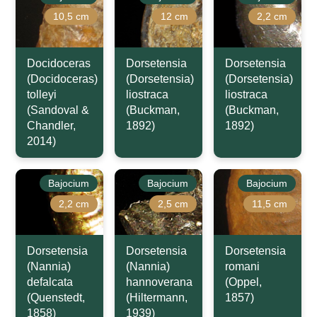
10,5 cm
12 cm
2,2 cm
Docidoceras
Dorsetensia
Dorsetensia
(Docidoceras)
(Dorsetensia)
(Dorsetensia)
tolleyi
liostraca
liostraca
(Sandoval &
(Buckman,
(Buckman,
Chandler,
1892)
1892)
2014)
Bajocium
Bajocium
Bajocium
2,2 cm
2,5 cm
11,5 cm
Dorsetensia
Dorsetensia
Dorsetensia
(Nannia)
(Nannia)
romani
defalcata
hannoverana
(Oppel,
(Quenstedt,
(Hiltermann,
1857)
1858)
1939)