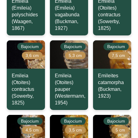
Emileia
Emileia
Emileia
(Emileia)
(Emileia)
(Otoites)
polyschides
vagabunda
contractus
(Waagen,
(Buckman,
(Sowerby,
1867)
1927)
1825)
Bajocium
Bajocium
Bajocium
3,6 cm
5,3 cm
7,5 cm
Emileia
Emileia
Emileites
(Otoites)
(Otoites)
catamorpha
contractus
pauper
(Buckman,
(Sowerby,
(Westermann,
1923)
1825)
1954)
Bajocium
Bajocium
Bajocium
4,5 cm
3,5 cm
5 cm