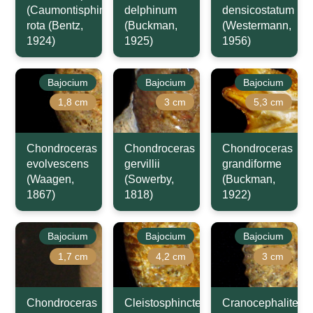
(Caumontisphinctes)
delphinum
densicostatum
rota (Bentz,
(Buckman,
(Westermann,
1924)
1925)
1956)
Bajocium
Bajocium
Bajocium
1,8 cm
3 cm
5,3 cm
Chondroceras
Chondroceras
Chondroceras
evolvescens
gervillii
grandiforme
(Waagen,
(Sowerby,
(Buckman,
1867)
1818)
1922)
Bajocium
Bajocium
Bajocium
1,7 cm
4,2 cm
3 cm
Chondroceras
Cleistosphinctes
Cranocephalites