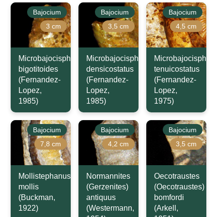
Bajocium
Bajocium
Bajocium
3 cm
3,5 cm
4,5 cm
Microbajocisphinctes
Microbajocisphinctes
Microbajocisphinc
bigotitoides
densicostatus
tenuicostatus
(Fernandez-
(Fernandez-
(Fernandez-
Lopez,
Lopez,
Lopez,
1985)
1985)
1975)
Bajocium
Bajocium
Bajocium
7,8 cm
4,2 cm
3,5 cm
Mollistephanus
Normannites
Oecotraustes
mollis
(Gerzenites)
(Oecotraustes)
(Buckman,
antiquus
bomfordi
1922)
(Westermann,
(Arkell,