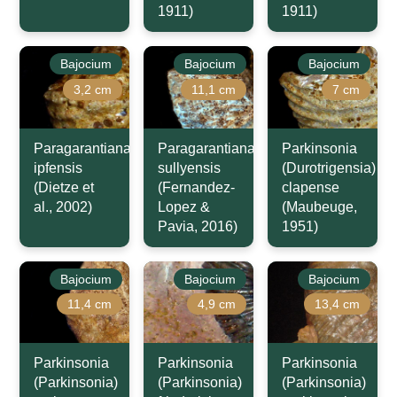
1911)
1911)
Bajocium
Bajocium
Bajocium
3,2 cm
11,1 cm
7 cm
Paragarantiana
Paragarantiana
Parkinsonia
ipfensis
sullyensis
(Durotrigensia)
(Dietze et
(Fernandez-
clapense
al., 2002)
Lopez &
(Maubeuge,
Pavia, 2016)
1951)
Bajocium
Bajocium
Bajocium
11,4 cm
4,9 cm
13,4 cm
Parkinsonia
Parkinsonia
Parkinsonia
(Parkinsonia)
(Parkinsonia)
(Parkinsonia)