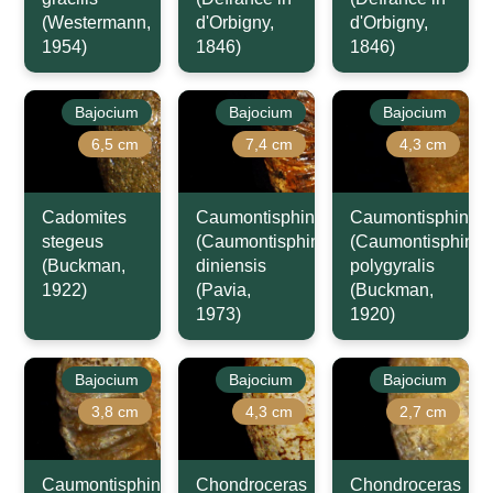
(Westermann,
d'Orbigny,
d'Orbigny,
1954)
1846)
1846)
Bajocium
Bajocium
Bajocium
6,5 cm
7,4 cm
4,3 cm
Cadomites
Caumontisphinctes
Caumontisphincte
stegeus
(Caumontisphinctes)
(Caumontisphinct
(Buckman,
diniensis
polygyralis
1922)
(Pavia,
(Buckman,
1973)
1920)
Bajocium
Bajocium
Bajocium
3,8 cm
4,3 cm
2,7 cm
Caumontisphinctes
Chondroceras
Chondroceras