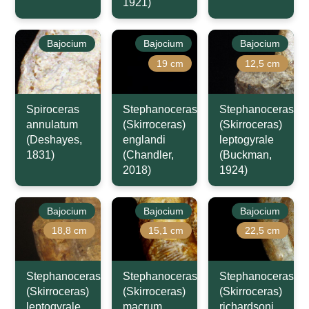
1921)
Bajocium
Bajocium
Bajocium
19 cm
12,5 cm
Spiroceras
Stephanoceras
Stephanoceras
annulatum
(Skirroceras)
(Skirroceras)
(Deshayes,
englandi
leptogyrale
1831)
(Chandler,
(Buckman,
2018)
1924)
Bajocium
Bajocium
Bajocium
18,8 cm
15,1 cm
22,5 cm
Stephanoceras
Stephanoceras
Stephanoceras
(Skirroceras)
(Skirroceras)
(Skirroceras)
leptogyrale
macrum
richardsoni