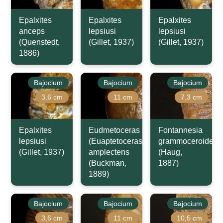
Epalxites
Epalxites
Epalxites
anceps
lepsiusi
lepsiusi
(Quenstedt,
(Gillet, 1937)
(Gillet, 1937)
1886)
Bajocium
Bajocium
Bajocium
3,6 cm
11 cm
7,3 cm
Epalxites
Eudmetoceras
Fontannesia
lepsiusi
(Euaptetoceras)
grammoceroides
(Gillet, 1937)
amplectens
(Haug,
(Buckman,
1887)
1889)
Bajocium
Bajocium
Bajocium
3,6 cm
11 cm
10,5 cm