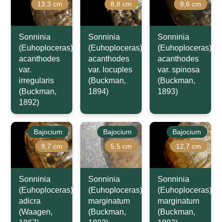
13,3 cm
8,8 cm
9,6 cm
Sonninia
Sonninia
Sonninia
(Euhoploceras)
(Euhoploceras)
(Euhoploceras)
acanthodes
acanthodes
acanthodes
var.
var. locuples
var. spinosa
irregularis
(Buckman,
(Buckman,
(Buckman,
1894)
1893)
1892)
Bajocium
Bajocium
Bajocium
9,7 cm
5,5 cm
12,7 cm
Sonninia
Sonninia
Sonninia
(Euhoploceras)
(Euhoploceras)
(Euhoploceras)
adicra
marginatum
marginatum
(Waagen,
(Buckman,
(Buckman,