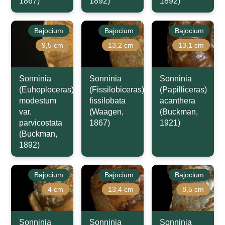
1867)
1892)
1892)
Bajocium
Bajocium
Bajocium
9,5 cm
13,2 cm
13,1 cm
Sonninia
Sonninia
Sonninia
(Euhoploceras)
(Fissilobiceras)
(Papilliceras)
modestum
fissilobata
acanthera
var.
(Waagen,
(Buckman,
parvicostata
1867)
1921)
(Buckman,
1892)
Bajocium
Bajocium
Bajocium
4 cm
13,4 cm
8,5 cm
Sonninia
Sonninia
Sonninia