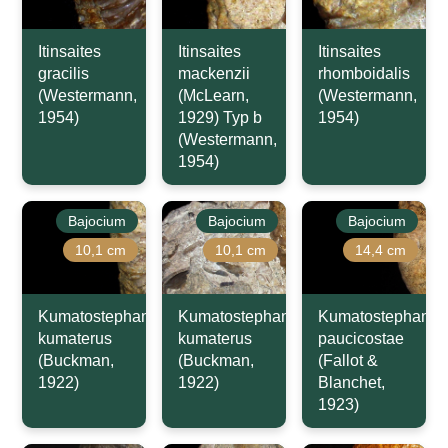
Itinsaites
Itinsaites
Itinsaites
gracilis
mackenzii
rhomboidalis
(Westermann,
(McLearn,
(Westermann,
1954)
1929) Typ b
1954)
(Westermann,
1954)
Bajocium
Bajocium
Bajocium
10,1 cm
10,1 cm
14,4 cm
Kumatostephanus
Kumatostephanus
Kumatostephanus
kumaterus
kumaterus
paucicostae
(Buckman,
(Buckman,
(Fallot &
1922)
1922)
Blanchet,
1923)