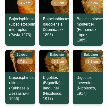
3,6 cm
8,8 cm
7 cm
Bajocisphinctes
Bajocisphinctes
Bajocisphinctes
(Obsoletosphinctes)
bajociensis
mouterdei
interruptus
(Siemiradzki,
(Fernández-
(Pavia,1973)
1898)
López,
1985)
Bajocium
Bajocium
Bajocium
7,8 cm
3,5 cm
8,3 cm
Bajocisphinctes
Bigotites
Bigotites
ultimus
(Bigotella)
thevenini
(Kakhaze &
lanquinei
(Nicolesco,
Zessashwili,
(Nicolesco,
1917)
1956)
1917)