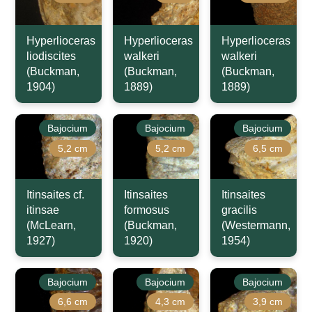
Hyperlioceras
Hyperlioceras
Hyperlioceras
liodiscites
walkeri
walkeri
(Buckman,
(Buckman,
(Buckman,
1904)
1889)
1889)
Bajocium
Bajocium
Bajocium
5,2 cm
5,2 cm
6,5 cm
Itinsaites cf.
Itinsaites
Itinsaites
itinsae
formosus
gracilis
(McLearn,
(Buckman,
(Westermann,
1927)
1920)
1954)
Bajocium
Bajocium
Bajocium
6,6 cm
4,3 cm
3,9 cm