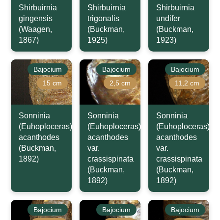
Shirbuirnia
Shirbuirnia
Shirbuirnia
gingensis
trigonalis
undifer
(Waagen,
(Buckman,
(Buckman,
1867)
1925)
1923)
Bajocium
Bajocium
Bajocium
15 cm
2,5 cm
11,2 cm
Sonninia
Sonninia
Sonninia
(Euhoploceras)
(Euhoploceras)
(Euhoploceras)
acanthodes
acanthodes
acanthodes
(Buckman,
var.
var.
1892)
crassispinata
crassispinata
(Buckman,
(Buckman,
1892)
1892)
Bajocium
Bajocium
Bajocium