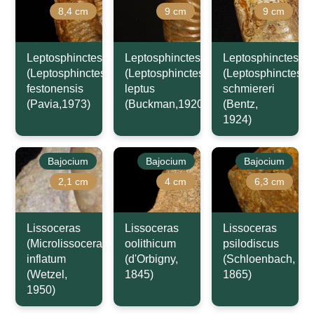
8,4 cm
9 cm
9 cm
Leptosphinctes
Leptosphinctes
Leptosphinctes
(Leptosphinctes)
(Leptosphinctes)
(Leptosphinctes)
festonensis
leptus
schmiereri
(Pavia,1973)
(Buckman,1920)
(Bentz,
1924)
Bajocium
Bajocium
Bajocium
2,1 cm
4 cm
6,3 cm
Lissoceras
Lissoceras
Lissoceras
(Microlissoceras)
oolithicum
psilodiscus
inflatum
(d'Orbigny,
(Schloenbach,
(Wetzel,
1845)
1865)
1950)