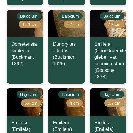
Bajocium
Bajocium
Bajocium
17,1 cm
27 cm
7,9 cm
Dorsetensia
Dundryites
Emileia
subtecta
albidus
(Chondroemileia)
(Buckman,
(Buckman,
giebeli var.
1892)
1926)
submicrostoma
(Gottsche,
1878)
Bajocium
Bajocium
Bajocium
6,4 cm
4 cm
9,7 cm
Emileia
Emileia
Emileia
(Emileia)
(Emileia)
(Emileia)