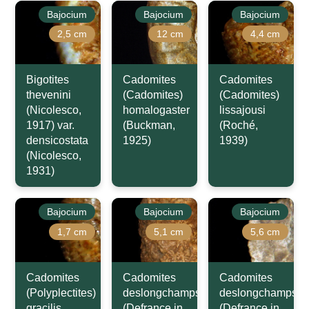
Bajocium
Bajocium
Bajocium
2,5 cm
12 cm
4,4 cm
Bigotites
Cadomites
Cadomites
thevenini
(Cadomites)
(Cadomites)
(Nicolesco,
homalogaster
lissajousi
1917) var.
(Buckman,
(Roché,
densicostata
1925)
1939)
(Nicolesco,
1931)
Bajocium
Bajocium
Bajocium
1,7 cm
5,1 cm
5,6 cm
Cadomites
Cadomites
Cadomites
(Polyplectites)
deslongchampsi
deslongchampsi
gracilis
(Defrance in
(Defrance in