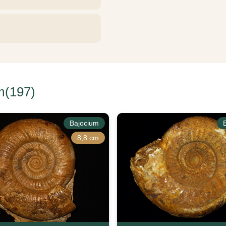
m(197)
Bajocium
8,8 cm