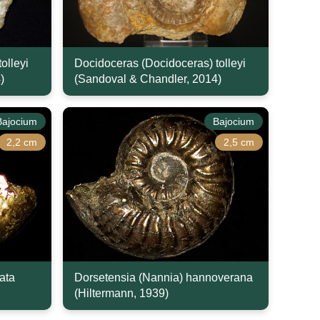
olleyi
Docidoceras (Docidoceras) tolleyi
)
(Sandoval & Chandler, 2014)
Bajocium
Bajocium
2,2 cm
2,5 cm
ata
Dorsetensia (Nannia) hannoverana
(Hiltermann, 1939)