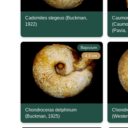
Cadomites stegeus (Buckman,
Caumon
1922)
(Caumon
(Pavia,
Bajocium
4,3 cm
Chondroceras delphinum
Chondro
(Buckman, 1925)
(Wester