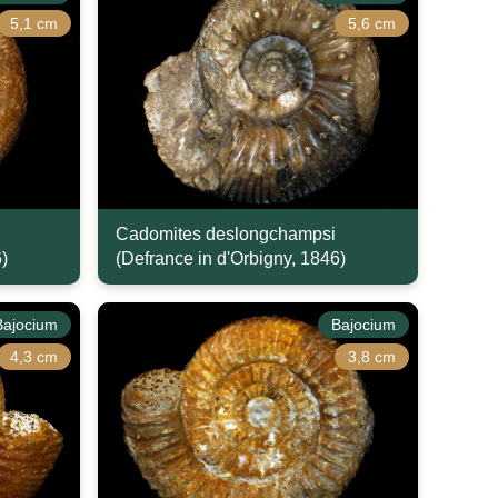
5,1 cm
5,6 cm
Cadomites deslongchampsi
)
(Defrance in d'Orbigny, 1846)
Bajocium
Bajocium
4,3 cm
3,8 cm