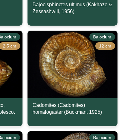
Bajocisphinctes ultimus (Kakhaze &
Zessashwili, 1956)
Bajocium
Bajocium
2,5 cm
12 cm
co,
Cadomites (Cadomites)
olesco,
homalogaster (Buckman, 1925)
Bajocium
Bajocium