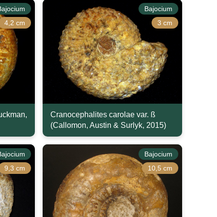
Bajocium
Bajocium
4,2 cm
3 cm
Buckman,
Cranocephalites carolae var. ß
(Callomon, Austin & Surlyk, 2015)
Bajocium
Bajocium
9,3 cm
10,5 cm