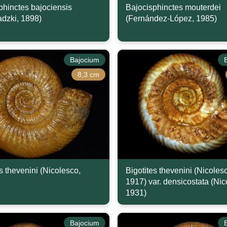
phinctes bajociensis
Bajocisphinctes mouterdei
adzki, 1898)
(Fernández-López, 1985)
Bajocium
8,3 cm
s thevenini (Nicolesco,
Bigotites thevenini (Nicoles
1917) var. densicostata (Nic
1931)
Bajocium