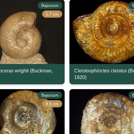
Bajocium
1,7 cm
ceras wrighti (Buckman,
Cleistosphinctes cleistus (
1920)
Bajocium
8,5 cm