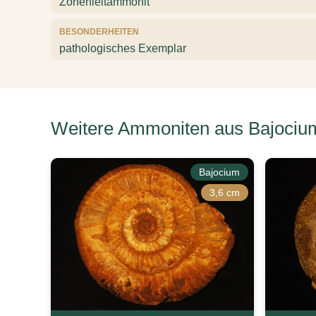
Zonenleitammonit
BESONDERHEITEN
pathologisches Exemplar
Weitere Ammoniten aus Bajociu
Bajocium
3,6 cm