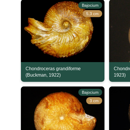
Bajocium
5,3 cm
Chondroceras grandiforme
Chondro
(Buckman, 1922)
1923)
Bajocium
3 cm