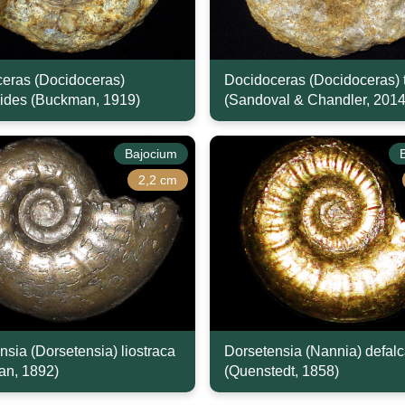
eras (Docidoceras)
Docidoceras (Docidoceras) t
oides (Buckman, 1919)
(Sandoval & Chandler, 2014
Bajocium
2,2 cm
nsia (Dorsetensia) liostraca
Dorsetensia (Nannia) defalc
an, 1892)
(Quenstedt, 1858)