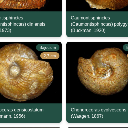
tisphinctes
Caumontisphinctes
tisphinctes) diniensis
(Caumontisphinctes) polygyr
 1973)
(Buckman, 1920)
Bajocium
2,7 cm
ceras densicostatum
Chondroceras evolvescens
mann, 1956)
(Waagen, 1867)