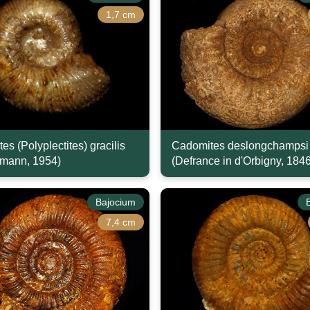
1,7 cm
s (Polyplectites) gracilis
Cadomites deslongchampsi
mann, 1954)
(Defrance in d'Orbigny, 1846
Bajocium
7,4 cm