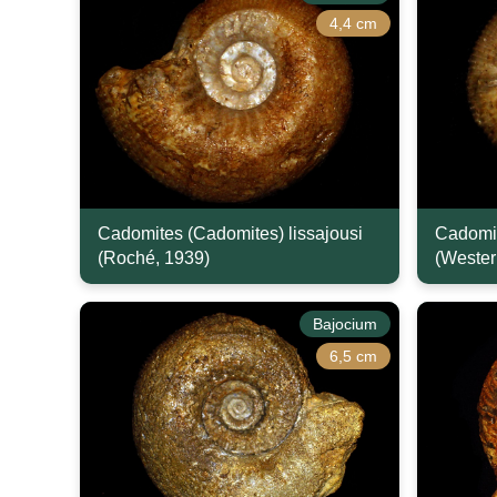
4,4 cm
Cadomites (Cadomites) lissajousi
Cadomite
(Roché, 1939)
(Wester
Bajocium
6,5 cm