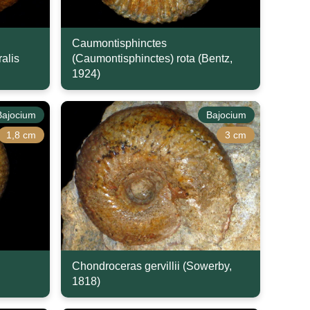
Caumontisphinctes
alis
(Caumontisphinctes) rota (Bentz,
1924)
Bajocium
Bajocium
1,8 cm
3 cm
Chondroceras gervillii (Sowerby,
1818)