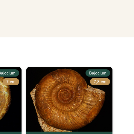
Bajocium
Bajocium
7 cm
7,8 cm