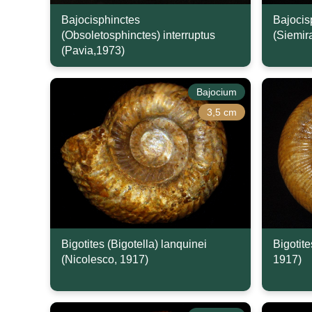
Bajocisphinctes
Bajocis
(Obsoletosphinctes) interruptus
(Siemir
(Pavia,1973)
Bajocium
3,5 cm
Bigotites (Bigotella) lanquinei
Bigotite
(Nicolesco, 1917)
1917)