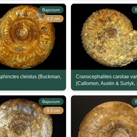
Bajocium
4,2 cm
sphinctes cleistus (Buckman,
Cranocephalites carolae var
(Callomon, Austin & Surlyk,
Bajocium
9,3 cm