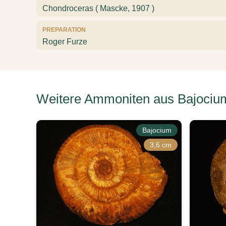
Chondroceras ( Mascke, 1907 )
PREPARATION
Roger Furze
Weitere Ammoniten aus Bajociu
Bajocium
3,6 cm