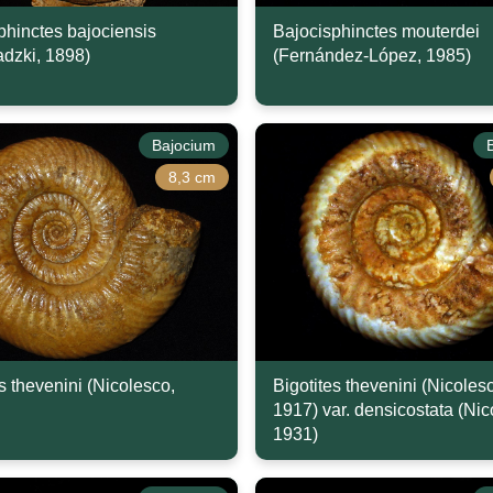
phinctes bajociensis
Bajocisphinctes mouterdei
adzki, 1898)
(Fernández-López, 1985)
Bajocium
8,3 cm
s thevenini (Nicolesco,
Bigotites thevenini (Nicoles
1917) var. densicostata (Nic
1931)