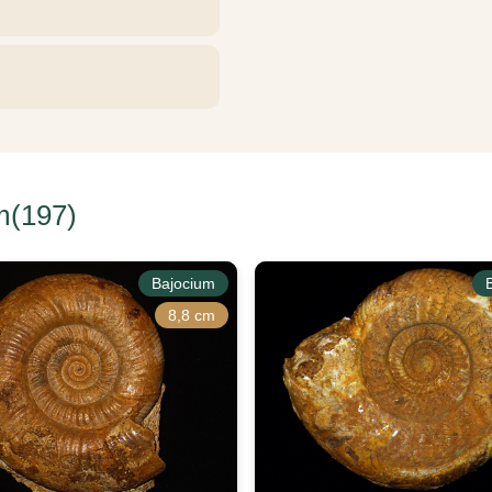
m(197)
Bajocium
8,8 cm