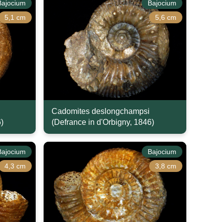
Bajocium
Bajocium
5,1 cm
5,6 cm
Cadomites deslongchampsi
)
(Defrance in d'Orbigny, 1846)
Bajocium
Bajocium
4,3 cm
3,8 cm