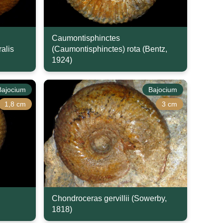
Caumontisphinctes
alis
(Caumontisphinctes) rota (Bentz,
1924)
Bajocium
Bajocium
1,8 cm
3 cm
Chondroceras gervillii (Sowerby,
1818)