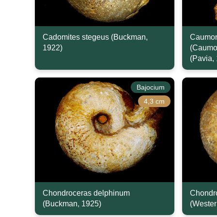
Cadomites stegeus (Buckman,
Caumon
1922)
(Caumon
(Pavia,
Bajocium
4,3 cm
Chondroceras delphinum
Chondro
(Buckman, 1925)
(Wester