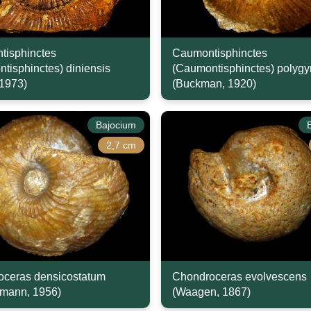
tisphinctes
Caumontisphinctes
tisphinctes) diniensis
(Caumontisphinctes) polygyr
 1973)
(Buckman, 1920)
Bajocium
2,7 cm
ceras densicostatum
Chondroceras evolvescens
mann, 1956)
(Waagen, 1867)