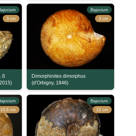
Bajocium
Bajocium
3 cm
3 cm
. ß
Dimorphinites dimorphus
 2015)
(d'Orbigny, 1846)
Bajocium
Bajocium
10,5 cm
12 cm