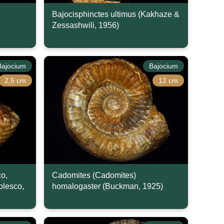
Bajocisphinctes ultimus (Kakhaze &
Zessashwili, 1956)
Bajocium
Bajocium
2,5 cm
12 cm
co,
Cadomites (Cadomites)
olesco,
homalogaster (Buckman, 1925)