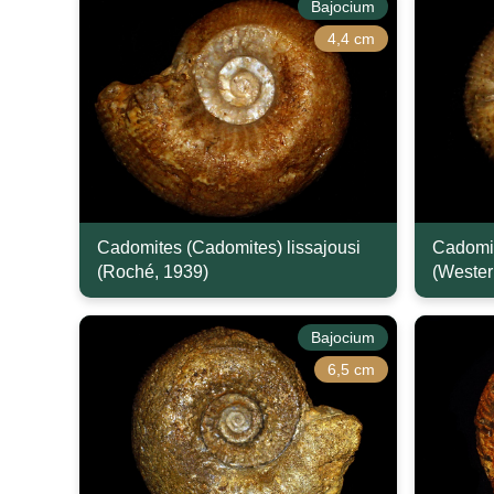
Bajocium
4,4 cm
Cadomites (Cadomites) lissajousi
Cadomite
(Roché, 1939)
(Wester
Bajocium
6,5 cm