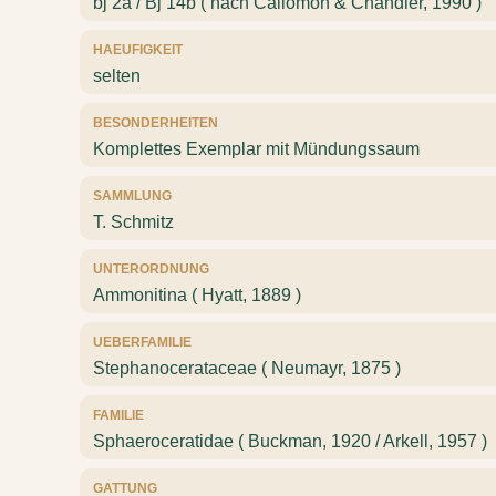
bj 2a / Bj 14b ( nach Callomon & Chandler, 1990 )
HAEUFIGKEIT
selten
BESONDERHEITEN
Komplettes Exemplar mit Mündungssaum
SAMMLUNG
T. Schmitz
UNTERORDNUNG
Ammonitina ( Hyatt, 1889 )
UEBERFAMILIE
Stephanocerataceae ( Neumayr, 1875 )
FAMILIE
Sphaeroceratidae ( Buckman, 1920 / Arkell, 1957 )
GATTUNG