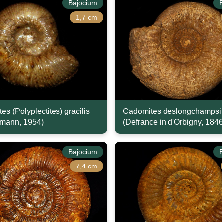
Bajocium
1,7 cm
s (Polyplectites) gracilis
Cadomites deslongchampsi
mann, 1954)
(Defrance in d'Orbigny, 1846
Bajocium
7,4 cm