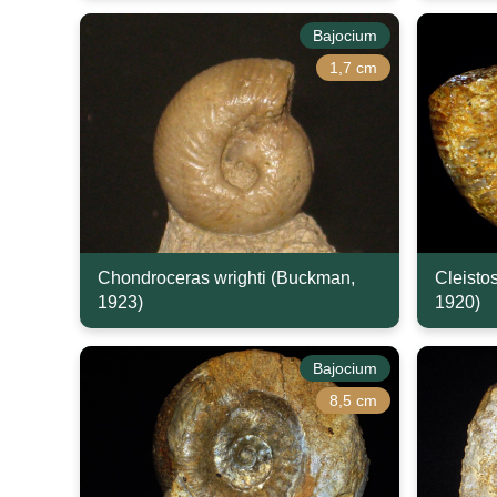
Bajocium
1,7 cm
Chondroceras wrighti (Buckman,
Cleisto
1923)
1920)
Bajocium
8,5 cm