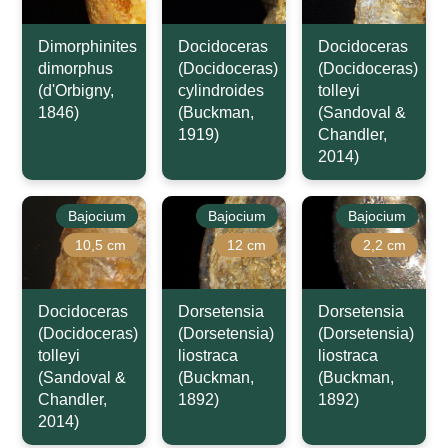
Dimorphinites
Docidoceras
Docidoceras
dimorphus
(Docidoceras)
(Docidoceras)
(d'Orbigny,
cylindroides
tolleyi
1846)
(Buckman,
(Sandoval &
1919)
Chandler,
2014)
Bajocium
Bajocium
Bajocium
10,5 cm
12 cm
2,2 cm
Docidoceras
Dorsetensia
Dorsetensia
(Docidoceras)
(Dorsetensia)
(Dorsetensia)
tolleyi
liostraca
liostraca
(Sandoval &
(Buckman,
(Buckman,
Chandler,
1892)
1892)
2014)