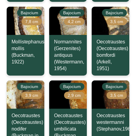
Bajocium
Bajocium
Bajocium
7,8 cm
4,2 cm
3,5 cm
Mollistephanus
Normannites
Oecotraustes
mollis
(Gerzenites)
(Oecotraustes)
(Buckman,
antiquus
bomfordi
1922)
(Westermann,
(Arkell,
1954)
1951)
Bajocium
Bajocium
Bajocium
3,9 cm
2,9 cm
3,5 cm
Oecotraustes
Oecotraustes
Oecotraustes
(Oecotraustes)
(Oecotraustes)
westermanni
nodifer
umbilicata
(Stephanov,1966)
(Buckman in
(Buckman,