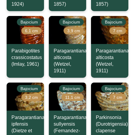
1924)
1857)
1857)
Bajocium
Bajocium
Bajocium
6,1 cm
3,9 cm
7 cm
Parabigotites
Paragarantiana
Paragarantiana
crassicostatus
alticosta
alticosta
(Imlay, 1961)
(Wetzel,
(Wetzel,
1911)
1911)
Bajocium
Bajocium
Bajocium
3,2 cm
11,1 cm
7 cm
Paragarantiana
Paragarantiana
Parkinsonia
ipfensis
sullyensis
(Durotrigensia)
(Dietze et
(Fernandez-
clapense