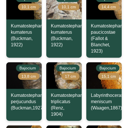
10,1 cm
10,1 cm
14,4 cm
Kumatostephanus
Kumatostephanus
Kumatostephanus
kumaterus
kumaterus
paucicostae
(Buckman,
(Buckman,
(Fallot &
1922)
1922)
Blanchet,
1923)
Bajocium
Bajocium
Bajocium
13,8 cm
17 cm
15,1 cm
Kumatostephanus
Kumatostephanus
Labyrinthoceras
perjucundus
triplicatus
meniscum
(Buckman,1927)
(Renz,
(Waagen,1867)
1904)