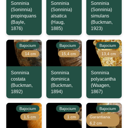
Sonninia
Sonninia
Sonninia
(Soninnia)
(Sonninia)
(Sonninia)
propinquans
alsatica
simulans
(Bayle,
(Haug,
(Buckman,
1876)
1885)
1923)
Bajocium
Bajocium
Bajocium
14 cm
15,4 cm
13,4 cm
Sonninia
Sonninia
Sonninia
costata
dominica
polyacantha
(Buckman,
(Buckman,
(Waagen,
1892)
1894)
1867)
Bajocium
Bajocium
Bajocium
1,5 cm
1 cm
Garantiana:
6,2 cm