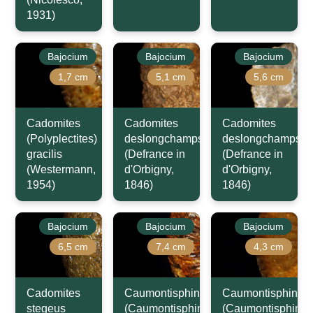
1931)
Bajocium
Bajocium
Bajocium
1,7 cm
5,1 cm
5,6 cm
Cadomites
Cadomites
Cadomites
(Polyplectites)
deslongchampsi
deslongchampsi
gracilis
(Defrance in
(Defrance in
(Westermann,
d'Orbigny,
d'Orbigny,
1954)
1846)
1846)
Bajocium
Bajocium
Bajocium
6,5 cm
7,4 cm
4,3 cm
Cadomites
Caumontisphinctes
Caumontisphincte
stegeus
(Caumontisphinctes)
(Caumontisphinct