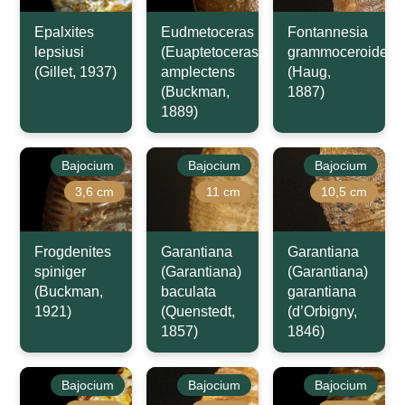
Epalxites
Eudmetoceras
Fontannesia
lepsiusi
(Euaptetoceras)
grammoceroides
(Gillet, 1937)
amplectens
(Haug,
(Buckman,
1887)
1889)
Bajocium
Bajocium
Bajocium
3,6 cm
11 cm
10,5 cm
Frogdenites
Garantiana
Garantiana
spiniger
(Garantiana)
(Garantiana)
(Buckman,
baculata
garantiana
1921)
(Quenstedt,
(d’Orbigny,
1857)
1846)
Bajocium
Bajocium
Bajocium