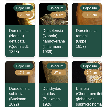
Bajocium
Bajocium
Bajocium
2,2 cm
2,5 cm
11,5 cm
Dorsetensia
Dorsetensia
Dorsetensia
(Nannia)
(Nannia)
romani
defalcata
hannoverana
(Oppel,
(Quenstedt,
(Hiltermann,
1857)
1858)
1939)
Bajocium
Bajocium
Bajocium
17,1 cm
27 cm
7,9 cm
Dorsetensia
Dundryites
Emileia
subtecta
albidus
(Chondroemileia)
(Buckman,
(Buckman,
giebeli var.
1892)
1926)
submicrostoma