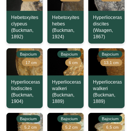
Hebetoxyites
Hebetoxyites
Hyperlioceras
clypeus
hebes
discites
(Buckman,
(Buckman,
(Waagen,
1892)
1924)
1867)
Bajocium
Bajocium
Bajocium
17 cm
6 cm
13,1 cm
Hyperlioceras
Hyperlioceras
Hyperlioceras
liodiscites
walkeri
walkeri
(Buckman,
(Buckman,
(Buckman,
1904)
1889)
1889)
Bajocium
Bajocium
Bajocium
5,2 cm
5,2 cm
6,5 cm