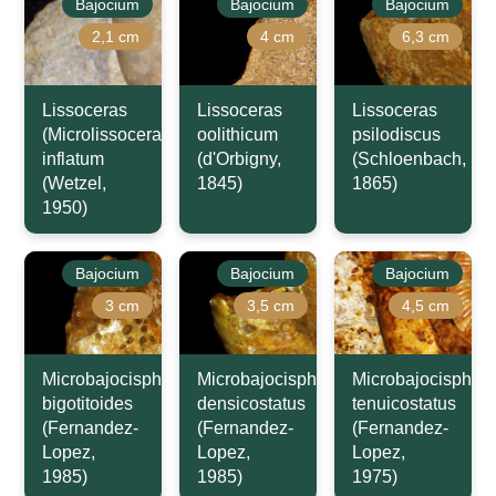
Bajocium
Bajocium
Bajocium
2,1 cm
4 cm
6,3 cm
Lissoceras
Lissoceras
Lissoceras
(Microlissoceras)
oolithicum
psilodiscus
inflatum
(d'Orbigny,
(Schloenbach,
(Wetzel,
1845)
1865)
1950)
Bajocium
Bajocium
Bajocium
3 cm
3,5 cm
4,5 cm
Microbajocisphinctes
Microbajocisphinctes
Microbajocisphinc
bigotitoides
densicostatus
tenuicostatus
(Fernandez-
(Fernandez-
(Fernandez-
Lopez,
Lopez,
Lopez,
1985)
1985)
1975)