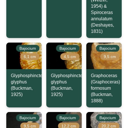
1954) &
Spiroceras
annulatum
(Deshayes,
1831)
Bajocium
Bajocium
Bajocium
6,1 cm
4,5 cm
9,5 cm
Glyphosphinctes
Glyphosphinctes
Graphoceras
glyphus
glyphus
(Graphoceras)
(Buckman,
(Buckman,
formosum
1925)
1925)
(Buckman,
1888)
Bajocium
Bajocium
Bajocium
9,5 cm
12,2 cm
20,2 cm