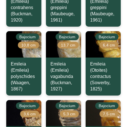
(Emileia)
(Emileia)
(Emileia)
contrahens
greppini
greppini
(Buckman,
(Maubeuge,
(Maubeuge,
1920)
1961)
1961)
Bajocium
Bajocium
Bajocium
10,8 cm
13,7 cm
6,4 cm
Emileia
Emileia
Emileia
(Emileia)
(Emileia)
(Otoites)
polyschides
vagabunda
contractus
(Waagen,
(Buckman,
(Sowerby,
1867)
1927)
1825)
Bajocium
Bajocium
Bajocium
3,6 cm
5,3 cm
7,5 cm