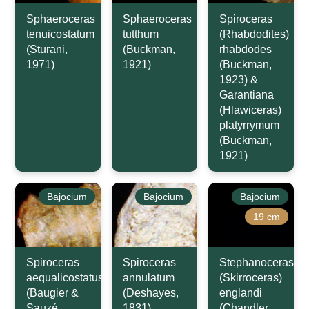
Sphaeroceras
Sphaeroceras
Spiroceras
tenuicostatum
tutthum
(Rhabdodites)
(Sturani,
(Buckman,
rhabdodes
1971)
1921)
(Buckman,
1923) &
Garantiana
(Hlawiceras)
platyrrymum
(Buckman,
1921)
Bajocium
Bajocium
Bajocium
19 cm
Spiroceras
Spiroceras
Stephanoceras
aequalicostatus
annulatum
(Skirroceras)
(Baugier &
(Deshayes,
englandi
Sauzé,
1831)
(Chandler,