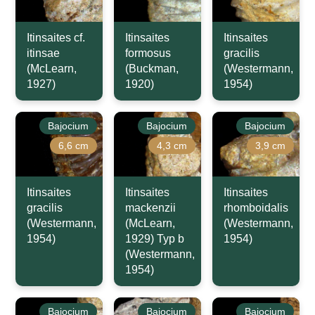
Itinsaites cf.
Itinsaites
Itinsaites
itinsae
formosus
gracilis
(McLearn,
(Buckman,
(Westermann,
1927)
1920)
1954)
Bajocium
Bajocium
Bajocium
6,6 cm
4,3 cm
3,9 cm
Itinsaites
Itinsaites
Itinsaites
gracilis
mackenzii
rhomboidalis
(Westermann,
(McLearn,
(Westermann,
1954)
1929) Typ b
1954)
(Westermann,
1954)
Bajocium
Bajocium
Bajocium