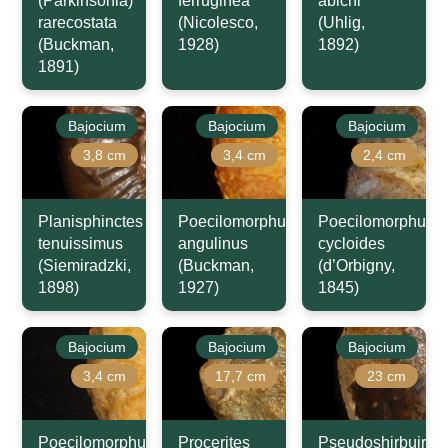
(Parkinsonia)
ferruginea
abichi
rarecostata
(Nicolesco,
(Uhlig,
(Buckman,
1928)
1892)
1891)
Bajocium
Bajocium
Bajocium
3,8 cm
3,4 cm
2,4 cm
Planisphinctes
Poecilomorphus
Poecilomorphus
tenuissimus
angulinus
cycloides
(Siemiradzki,
(Buckman,
(d’Orbigny,
1898)
1927)
1845)
Bajocium
Bajocium
Bajocium
3,4 cm
17,7 cm
23 cm
Poecilomorphus
Procerites
Pseudoshirbuirnia