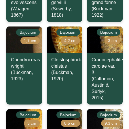
evolvescens
gervillii
grandiforme
(Waagen,
(Sowerby,
(Buckman,
1867)
1818)
1922)
Bajocium
Bajocium
Bajocium
1,7 cm
4,2 cm
3 cm
Chondroceras
Cleistosphinctes
Cranocephalites
wrighti
cleistus
carolae var.
(Buckman,
(Buckman,
ß
1923)
1920)
(Callomon,
Austin &
Surlyk,
2015)
Bajocium
Bajocium
Bajocium
3 cm
8,5 cm
9,3 cm