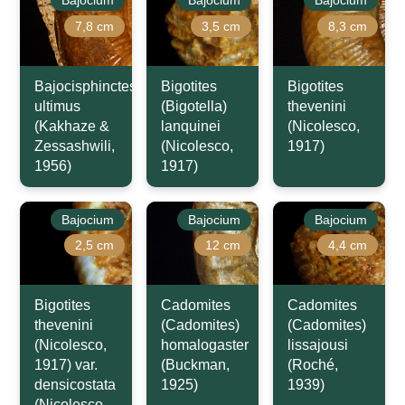
7,8 cm
3,5 cm
8,3 cm
Bajocisphinctes
Bigotites
Bigotites
ultimus
(Bigotella)
thevenini
(Kakhaze &
lanquinei
(Nicolesco,
Zessashwili,
(Nicolesco,
1917)
1956)
1917)
Bajocium
Bajocium
Bajocium
2,5 cm
12 cm
4,4 cm
Bigotites
Cadomites
Cadomites
thevenini
(Cadomites)
(Cadomites)
(Nicolesco,
homalogaster
lissajousi
1917) var.
(Buckman,
(Roché,
densicostata
1925)
1939)
(Nicolesco,