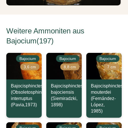
Weitere Ammoniten aus
Bajocium(197)
Bajocium
Bajocium
Bajocium
3,6 cm
8,8 cm
7 cm
Bajocisphinctes
Bajocisphinctes
Bajocisphinctes
(Obsoletosphinctes)
bajociensis
mouterdei
interruptus
(Siemiradzki,
(Fernández-
(Pavia,1973)
1898)
López,
1985)
Bajocium
Bajocium
Bajocium