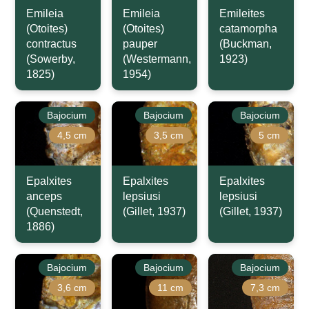
Emileia
Emileia
Emileites
(Otoites)
(Otoites)
catamorpha
contractus
pauper
(Buckman,
(Sowerby,
(Westermann,
1923)
1825)
1954)
Bajocium
Bajocium
Bajocium
4,5 cm
3,5 cm
5 cm
Epalxites
Epalxites
Epalxites
anceps
lepsiusi
lepsiusi
(Quenstedt,
(Gillet, 1937)
(Gillet, 1937)
1886)
Bajocium
Bajocium
Bajocium
3,6 cm
11 cm
7,3 cm