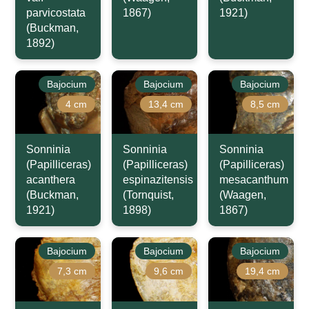
parvicostata
1867)
1921)
(Buckman,
1892)
Bajocium
Bajocium
Bajocium
4 cm
13,4 cm
8,5 cm
Sonninia
Sonninia
Sonninia
(Papilliceras)
(Papilliceras)
(Papilliceras)
acanthera
espinazitensis
mesacanthum
(Buckman,
(Tornquist,
(Waagen,
1921)
1898)
1867)
Bajocium
Bajocium
Bajocium
7,3 cm
9,6 cm
19,4 cm