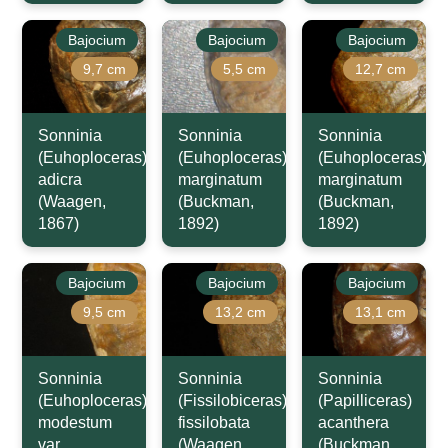
Bajocium
Bajocium
Bajocium
9,7 cm
5,5 cm
12,7 cm
Sonninia
Sonninia
Sonninia
(Euhoploceras)
(Euhoploceras)
(Euhoploceras)
adicra
marginatum
marginatum
(Waagen,
(Buckman,
(Buckman,
1867)
1892)
1892)
Bajocium
Bajocium
Bajocium
9,5 cm
13,2 cm
13,1 cm
Sonninia
Sonninia
Sonninia
(Euhoploceras)
(Fissilobiceras)
(Papilliceras)
modestum
fissilobata
acanthera
var.
(Waagen,
(Buckman,