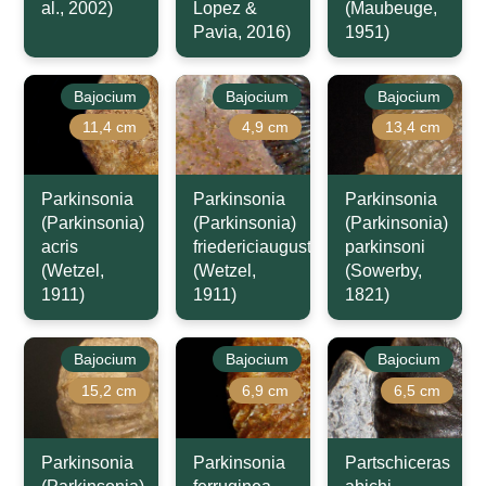
al., 2002)
Lopez &
(Maubeuge,
Pavia, 2016)
1951)
Bajocium
Bajocium
Bajocium
11,4 cm
4,9 cm
13,4 cm
Parkinsonia
Parkinsonia
Parkinsonia
(Parkinsonia)
(Parkinsonia)
(Parkinsonia)
acris
friedericiaugusti
parkinsoni
(Wetzel,
(Wetzel,
(Sowerby,
1911)
1911)
1821)
Bajocium
Bajocium
Bajocium
15,2 cm
6,9 cm
6,5 cm
Parkinsonia
Parkinsonia
Partschiceras