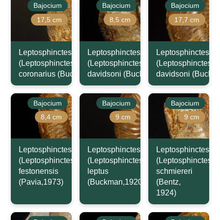
Bajocium
Bajocium
Bajocium
17,5 cm
8,5 cm
17,7 cm
Leptosphinctes
Leptosphinctes
Leptosphinctes
(Leptosphinctes)
(Leptosphinctes)
(Leptosphinctes)
coronarius (Buckman,1921)
davidsoni (Buckman,1881)
davidsoni (Buckm
Bajocium
Bajocium
Bajocium
8,4 cm
9 cm
9 cm
Leptosphinctes
Leptosphinctes
Leptosphinctes
(Leptosphinctes)
(Leptosphinctes)
(Leptosphinctes)
festonensis
leptus
schmiereri
(Pavia,1973)
(Buckman,1920)
(Bentz,
1924)