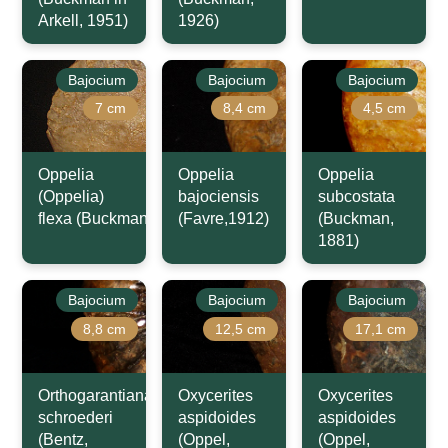
Arkell, 1951)
1926)
Bajocium
Bajocium
Bajocium
7 cm
8,4 cm
4,5 cm
Oppelia
Oppelia
Oppelia
(Oppelia)
bajociensis
subcostata
flexa (Buckman,1924)
(Favre,1912)
(Buckman,
1881)
Bajocium
Bajocium
Bajocium
8,8 cm
12,5 cm
17,1 cm
Orthogarantiana
Oxycerites
Oxycerites
schroederi
aspidoides
aspidoides
(Bentz,
(Oppel,
(Oppel,