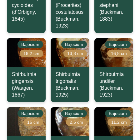
cycloides
(Procerites)
stephani
(d’Orbigny,
costulatosus
(Buckman,
1845)
(Buckman,
1883)
1923)
Bajocium
Bajocium
Bajocium
18,2 cm
13,8 cm
16,8 cm
Shirbuirnia
Shirbuirnia
Shirbuirnia
gingensis
trigonalis
undifer
(Waagen,
(Buckman,
(Buckman,
1867)
1925)
1923)
Bajocium
Bajocium
Bajocium
15 cm
2,5 cm
11,2 cm