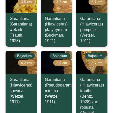
3,5 cm
3,7 cm
3,7 cm
Garantiana
Garantiana
Garantiana
(Garantiana)
(Hlawiceras)
(Hlawiceras)
wetzeli
platyrrymum
pompeckii
(Trauth,
(Buckman,
(Wetzel,
1923)
1921)
1911)
Bajocium
Bajocium
Bajocium
4,2 cm
2,9 cm
3,7 cm
Garantiana
Garantiana
Garantiana
(Hlawiceras)
(Pseudogarantiana)
( Hlawiceras)
suevica
minima
trauthi
(Wetzel,
(Wetzel,
(Bentz,
1911)
1911)
1928) var.
robusta
(Wetzel,