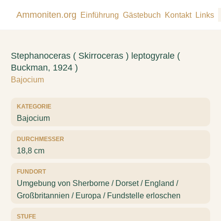
Ammoniten.org
Einführung
Gästebuch
Kontakt
Links
Stephanoceras ( Skirroceras ) leptogyrale (
Buckman, 1924 )
Bajocium
KATEGORIE
Bajocium
DURCHMESSER
18,8 cm
FUNDORT
Umgebung von Sherborne / Dorset / England /
Großbritannien / Europa / Fundstelle erloschen
STUFE