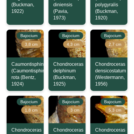
(Buckman,
diniensis
polygyralis
1922)
(Pavia,
(Buckman,
1973)
1920)
Bajocium
Bajocium
Bajocium
3,8 cm
4,3 cm
2,7 cm
Caumontisphinctes
Chondroceras
Chondroceras
(Caumontisphinctes)
delphinum
densicostatum
rota (Bentz,
(Buckman,
(Westermann,
1924)
1925)
1956)
Bajocium
Bajocium
Bajocium
1,8 cm
3 cm
5,3 cm
Chondroceras
Chondroceras
Chondroceras