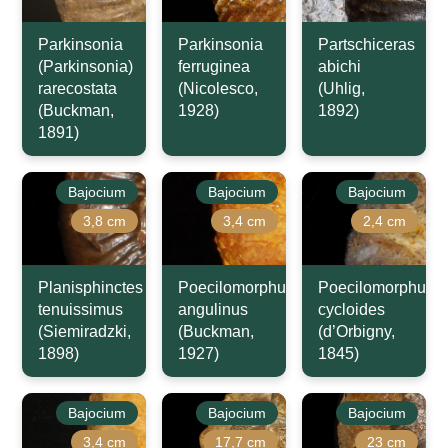
Parkinsonia
Parkinsonia
Partschiceras
(Parkinsonia)
ferruginea
abichi
rarecostata
(Nicolesco,
(Uhlig,
(Buckman,
1928)
1892)
1891)
Bajocium
Bajocium
Bajocium
3,8 cm
3,4 cm
2,4 cm
Planisphinctes
Poecilomorphus
Poecilomorphus
tenuissimus
angulinus
cycloides
(Siemiradzki,
(Buckman,
(d’Orbigny,
1898)
1927)
1845)
Bajocium
Bajocium
Bajocium
3,4 cm
17,7 cm
23 cm