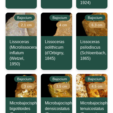
1924)
Bajocium
Bajocium
Bajocium
2,1 cm
4 cm
6,3 cm
Lissoceras
Lissoceras
Lissoceras
(Microlissoceras)
oolithicum
psilodiscus
inflatum
(d'Orbigny,
(Schloenbach,
(Wetzel,
1845)
1865)
1950)
Bajocium
Bajocium
Bajocium
3 cm
3,5 cm
4,5 cm
Microbajocisphinctes
Microbajocisphinctes
Microbajocisphinc
bigotitoides
densicostatus
tenuicostatus