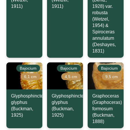
1911)
1911)
1928) var.
robusta
(Wetzel,
1954) &
Spiroceras
annulatum
(Deshayes,
1831)
Bajocium
Bajocium
Bajocium
6,1 cm
4,5 cm
9,5 cm
Glyphosphinctes
Glyphosphinctes
Graphoceras
glyphus
glyphus
(Graphoceras)
(Buckman,
(Buckman,
formosum
1925)
1925)
(Buckman,
1888)