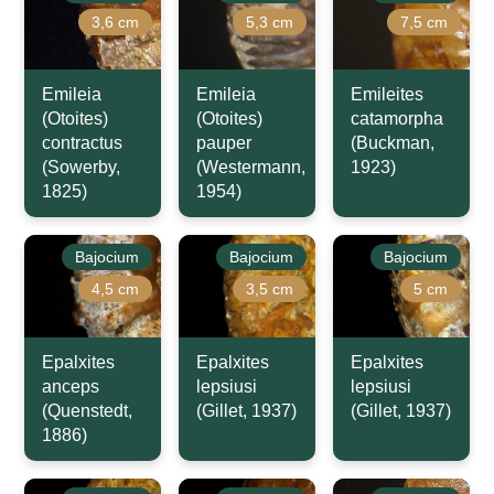
3,6 cm
5,3 cm
7,5 cm
Emileia
Emileia
Emileites
(Otoites)
(Otoites)
catamorpha
contractus
pauper
(Buckman,
(Sowerby,
(Westermann,
1923)
1825)
1954)
Bajocium
Bajocium
Bajocium
4,5 cm
3,5 cm
5 cm
Epalxites
Epalxites
Epalxites
anceps
lepsiusi
lepsiusi
(Quenstedt,
(Gillet, 1937)
(Gillet, 1937)
1886)