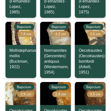
(Fernandez-
(Fernandez-
(Fernandez-
Lopez,
Lopez,
Lopez,
1985)
1985)
1975)
Bajocium
Bajocium
Bajocium
7,8 cm
4,2 cm
3,5 cm
Mollistephanus
Normannites
Oecotraustes
mollis
(Gerzenites)
(Oecotraustes)
(Buckman,
antiquus
bomfordi
1922)
(Westermann,
(Arkell,
1954)
1951)
Bajocium
Bajocium
Bajocium
3,9 cm
2,9 cm
3,5 cm
Oecotraustes
Oecotraustes
Oecotraustes