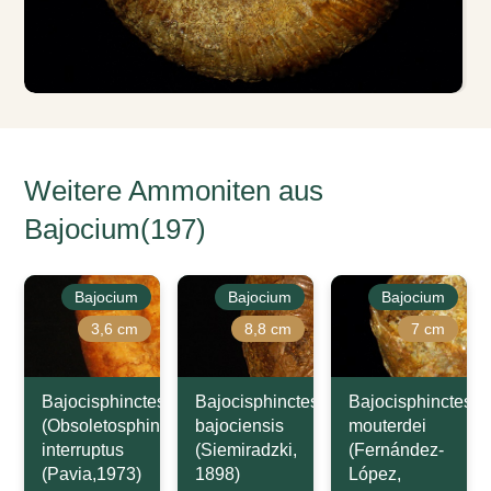
Weitere Ammoniten aus
Bajocium(197)
Bajocium
Bajocium
Bajocium
3,6 cm
8,8 cm
7 cm
Bajocisphinctes
Bajocisphinctes
Bajocisphinctes
(Obsoletosphinctes)
bajociensis
mouterdei
interruptus
(Siemiradzki,
(Fernández-
(Pavia,1973)
1898)
López,