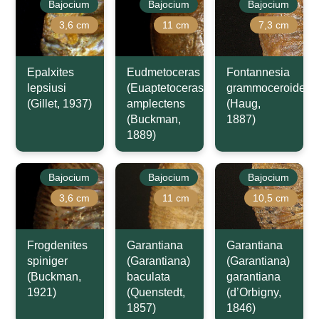
Bajocium
Bajocium
Bajocium
3,6 cm
11 cm
7,3 cm
Epalxites
Eudmetoceras
Fontannesia
lepsiusi
(Euaptetoceras)
grammoceroides
(Gillet, 1937)
amplectens
(Haug,
(Buckman,
1887)
1889)
Bajocium
Bajocium
Bajocium
3,6 cm
11 cm
10,5 cm
Frogdenites
Garantiana
Garantiana
spiniger
(Garantiana)
(Garantiana)
(Buckman,
baculata
garantiana
1921)
(Quenstedt,
(d’Orbigny,
1857)
1846)