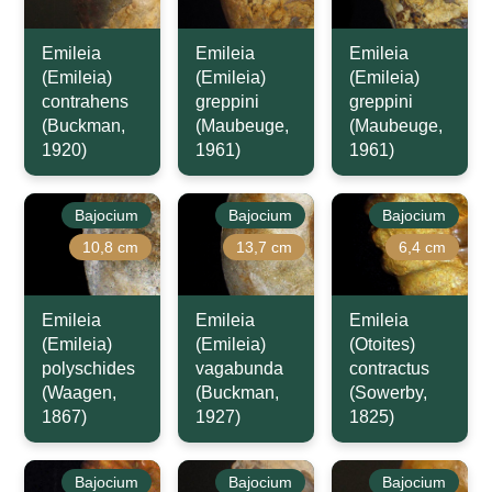
Emileia
Emileia
Emileia
(Emileia)
(Emileia)
(Emileia)
contrahens
greppini
greppini
(Buckman,
(Maubeuge,
(Maubeuge,
1920)
1961)
1961)
Bajocium
Bajocium
Bajocium
10,8 cm
13,7 cm
6,4 cm
Emileia
Emileia
Emileia
(Emileia)
(Emileia)
(Otoites)
polyschides
vagabunda
contractus
(Waagen,
(Buckman,
(Sowerby,
1867)
1927)
1825)
Bajocium
Bajocium
Bajocium