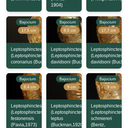
1904)
Bajocium
Bajocium
Bajocium
17,5 cm
8,5 cm
17,7 cm
Leptosphinctes
Leptosphinctes
Leptosphinctes
(Leptosphinctes)
(Leptosphinctes)
(Leptosphinctes)
coronarius (Buckman,1921)
davidsoni (Buckman,1881)
davidsoni (Buckm
Bajocium
Bajocium
Bajocium
8,4 cm
9 cm
9 cm
Leptosphinctes
Leptosphinctes
Leptosphinctes
(Leptosphinctes)
(Leptosphinctes)
(Leptosphinctes)
festonensis
leptus
schmiereri
(Pavia,1973)
(Buckman,1920)
(Bentz,