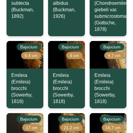
subtecta
albidus
(Chondroemileia)
(Buckman,
(Buckman,
giebeli var.
1892)
1926)
submicrostoma
(Gottsche,
1878)
Bajocium
Bajocium
Bajocium
6,4 cm
4 cm
9,7 cm
Emileia
Emileia
Emileia
(Emileia)
(Emileia)
(Emileia)
brocchi
brocchi
brocchi
(Sowerby,
(Sowerby,
(Sowerby,
1818)
1818)
1818)
Bajocium
Bajocium
Bajocium
17 cm
21,2 cm
16,7 cm