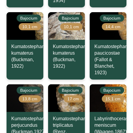
1954)
Bajocium
Bajocium
Bajocium
10,1 cm
10,1 cm
14,4 cm
Kumatostephanus
Kumatostephanus
Kumatostephanus
kumaterus
kumaterus
paucicostae
(Buckman,
(Buckman,
(Fallot &
1922)
1922)
Blanchet,
1923)
Bajocium
Bajocium
Bajocium
13,8 cm
17 cm
15,1 cm
Kumatostephanus
Kumatostephanus
Labyrinthoceras
perjucundus
triplicatus
meniscum
(Buckman,1927)
(Renz,
(Waagen,1867)