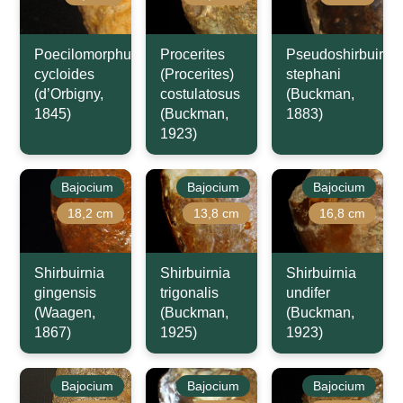
Poecilomorphus
Procerites
Pseudoshirbuirnia
cycloides
(Procerites)
stephani
(d’Orbigny,
costulatosus
(Buckman,
1845)
(Buckman,
1883)
1923)
Bajocium
Bajocium
Bajocium
18,2 cm
13,8 cm
16,8 cm
Shirbuirnia
Shirbuirnia
Shirbuirnia
gingensis
trigonalis
undifer
(Waagen,
(Buckman,
(Buckman,
1867)
1925)
1923)
Bajocium
Bajocium
Bajocium