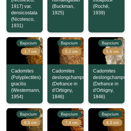
1917) var.
(Buckman,
(Roché,
densicostata
1925)
1939)
(Nicolesco,
1931)
Bajocium
Bajocium
Bajocium
1,7 cm
5,1 cm
5,6 cm
Cadomites
Cadomites
Cadomites
(Polyplectites)
deslongchampsi
deslongchampsi
gracilis
(Defrance in
(Defrance in
(Westermann,
d'Orbigny,
d'Orbigny,
1954)
1846)
1846)
Bajocium
Bajocium
Bajocium
6,5 cm
7,4 cm
4,3 cm