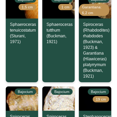
1,5 cm
1 cm
Garantiana:
6,2 cm
Sphaeroceras
Sphaeroceras
Spiroceras
tenuicostatum
tutthum
(Rhabdodites)
(Sturani,
(Buckman,
rhabdodes
1971)
1921)
(Buckman,
1923) &
Garantiana
(Hlawiceras)
platyrrymum
(Buckman,
1921)
Bajocium
Bajocium
Bajocium
19 cm
Spiroceras
Spiroceras
Stephanoceras