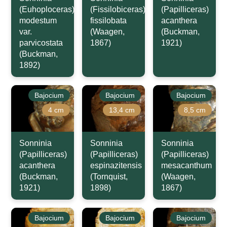
(Euhoploceras)
(Fissilobiceras)
(Papilliceras)
modestum
fissilobata
acanthera
var.
(Waagen,
(Buckman,
parvicostata
1867)
1921)
(Buckman,
1892)
Bajocium
Bajocium
Bajocium
4 cm
13,4 cm
8,5 cm
Sonninia
Sonninia
Sonninia
(Papilliceras)
(Papilliceras)
(Papilliceras)
acanthera
espinazitensis
mesacanthum
(Buckman,
(Tornquist,
(Waagen,
1921)
1898)
1867)
Bajocium
Bajocium
Bajocium