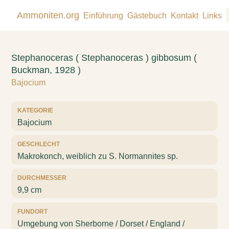
Ammoniten.org
Einführung
Gästebuch
Kontakt
Links
Stephanoceras ( Stephanoceras ) gibbosum (
Buckman, 1928 )
Bajocium
KATEGORIE
Bajocium
GESCHLECHT
Makrokonch, weiblich zu S. Normannites sp.
DURCHMESSER
9,9 cm
FUNDORT
Umgebung von Sherborne / Dorset / England /