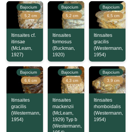
Bajocium
Bajocium
Bajocium
5,2 cm
5,2 cm
6,5 cm
Itinsaites cf.
Itinsaites
Itinsaites
itinsae
formosus
gracilis
(McLearn,
(Buckman,
(Westermann,
1927)
1920)
1954)
Bajocium
Bajocium
Bajocium
6,6 cm
4,3 cm
3,9 cm
Itinsaites
Itinsaites
Itinsaites
gracilis
mackenzii
rhomboidalis
(Westermann,
(McLearn,
(Westermann,
1954)
1929) Typ b
1954)
(Westermann,