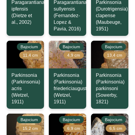
Paragarantiana
Paragarantiana
Parkinsonia
ipfensis
sullyensis
(Durotrigensia)
(Dietze et
(Fernandez-
clapense
al., 2002)
Lopez &
(Maubeuge,
Pavia, 2016)
1951)
Bajocium
Bajocium
Bajocium
11,4 cm
4,9 cm
13,4 cm
Parkinsonia
Parkinsonia
Parkinsonia
(Parkinsonia)
(Parkinsonia)
(Parkinsonia)
acris
friedericiaugusti
parkinsoni
(Wetzel,
(Wetzel,
(Sowerby,
1911)
1911)
1821)
Bajocium
Bajocium
Bajocium
15,2 cm
6,9 cm
6,5 cm