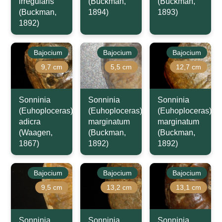
irregularis
(Buckman,
(Buckman,
(Buckman,
1894)
1893)
1892)
Bajocium
Bajocium
Bajocium
9,7 cm
5,5 cm
12,7 cm
Sonninia
Sonninia
Sonninia
(Euhoploceras)
(Euhoploceras)
(Euhoploceras)
adicra
marginatum
marginatum
(Waagen,
(Buckman,
(Buckman,
1867)
1892)
1892)
Bajocium
Bajocium
Bajocium
9,5 cm
13,2 cm
13,1 cm
Sonninia
Sonninia
Sonninia