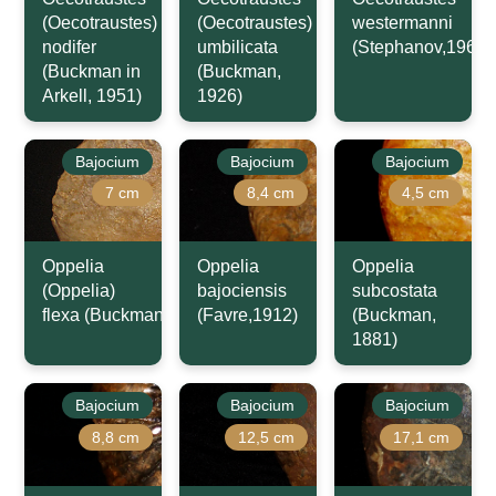
(Oecotraustes)
(Oecotraustes)
westermanni
nodifer
umbilicata
(Stephanov,1966)
(Buckman in
(Buckman,
Arkell, 1951)
1926)
Bajocium
Bajocium
Bajocium
7 cm
8,4 cm
4,5 cm
Oppelia
Oppelia
Oppelia
(Oppelia)
bajociensis
subcostata
flexa (Buckman,1924)
(Favre,1912)
(Buckman,
1881)
Bajocium
Bajocium
Bajocium
8,8 cm
12,5 cm
17,1 cm