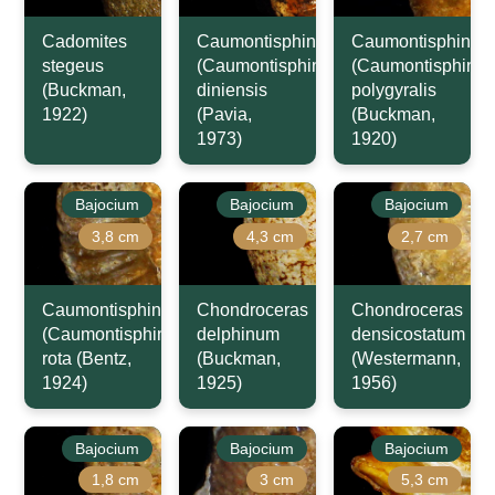
Cadomites
Caumontisphinctes
Caumontisphincte
stegeus
(Caumontisphinctes)
(Caumontisphinct
(Buckman,
diniensis
polygyralis
1922)
(Pavia,
(Buckman,
1973)
1920)
Bajocium
Bajocium
Bajocium
3,8 cm
4,3 cm
2,7 cm
Caumontisphinctes
Chondroceras
Chondroceras
(Caumontisphinctes)
delphinum
densicostatum
rota (Bentz,
(Buckman,
(Westermann,
1924)
1925)
1956)
Bajocium
Bajocium
Bajocium
1,8 cm
3 cm
5,3 cm