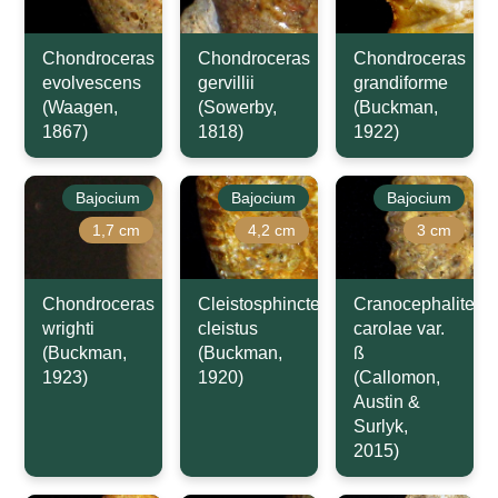
Chondroceras
Chondroceras
Chondroceras
evolvescens
gervillii
grandiforme
(Waagen,
(Sowerby,
(Buckman,
1867)
1818)
1922)
Bajocium
Bajocium
Bajocium
1,7 cm
4,2 cm
3 cm
Chondroceras
Cleistosphinctes
Cranocephalites
wrighti
cleistus
carolae var.
(Buckman,
(Buckman,
ß
1923)
1920)
(Callomon,
Austin &
Surlyk,
2015)