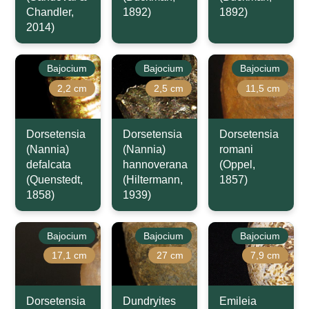
Chandler,
1892)
1892)
2014)
Bajocium
Bajocium
Bajocium
2,2 cm
2,5 cm
11,5 cm
Dorsetensia
Dorsetensia
Dorsetensia
(Nannia)
(Nannia)
romani
defalcata
hannoverana
(Oppel,
(Quenstedt,
(Hiltermann,
1857)
1858)
1939)
Bajocium
Bajocium
Bajocium
17,1 cm
27 cm
7,9 cm
Dorsetensia
Dundryites
Emileia