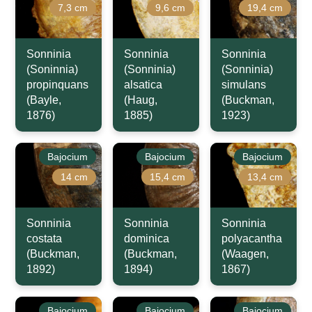
7,3 cm
9,6 cm
19,4 cm
Sonninia
Sonninia
Sonninia
(Soninnia)
(Sonninia)
(Sonninia)
propinquans
alsatica
simulans
(Bayle,
(Haug,
(Buckman,
1876)
1885)
1923)
Bajocium
Bajocium
Bajocium
14 cm
15,4 cm
13,4 cm
Sonninia
Sonninia
Sonninia
costata
dominica
polyacantha
(Buckman,
(Buckman,
(Waagen,
1892)
1894)
1867)
Bajocium
Bajocium
Bajocium