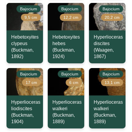
Bajocium
Bajocium
Bajocium
9,5 cm
12,2 cm
20,2 cm
Hebetoxyites
Hebetoxyites
Hyperlioceras
clypeus
hebes
discites
(Buckman,
(Buckman,
(Waagen,
1892)
1924)
1867)
Bajocium
Bajocium
Bajocium
17 cm
6 cm
13,1 cm
Hyperlioceras
Hyperlioceras
Hyperlioceras
liodiscites
walkeri
walkeri
(Buckman,
(Buckman,
(Buckman,
1904)
1889)
1889)