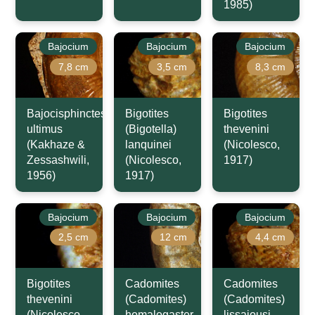
1985)
Bajocium
Bajocium
Bajocium
7,8 cm
3,5 cm
8,3 cm
Bajocisphinctes
Bigotites
Bigotites
ultimus
(Bigotella)
thevenini
(Kakhaze &
lanquinei
(Nicolesco,
Zessashwili,
(Nicolesco,
1917)
1956)
1917)
Bajocium
Bajocium
Bajocium
2,5 cm
12 cm
4,4 cm
Bigotites
Cadomites
Cadomites
thevenini
(Cadomites)
(Cadomites)
(Nicolesco,
homalogaster
lissajousi