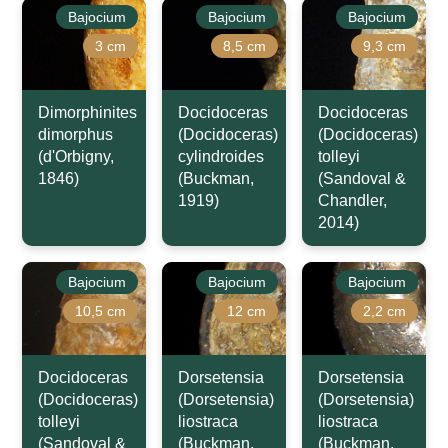
Bajocium
Bajocium
Bajocium
3 cm
8,5 cm
9,3 cm
Dimorphinites
Docidoceras
Docidoceras
dimorphus
(Docidoceras)
(Docidoceras)
(d'Orbigny,
cylindroides
tolleyi
1846)
(Buckman,
(Sandoval &
1919)
Chandler,
2014)
Bajocium
Bajocium
Bajocium
10,5 cm
12 cm
2,2 cm
Docidoceras
Dorsetensia
Dorsetensia
(Docidoceras)
(Dorsetensia)
(Dorsetensia)
tolleyi
liostraca
liostraca
(Sandoval &
(Buckman,
(Buckman,